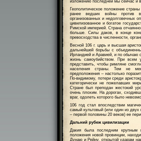
изложению последней мы сейчас и 
Геополитическое положение страны 
ранее ведших войны против в
организованных и недолговечных оп
цивилизованное и богатое государс
Римской империей. Страна отчаянно
больше. Силы даков, в конце кон
превосходства в численности, орган
Весной 106 г. царь и высшая арист
дальнейшей борьбы с объединенны
Ирландией и Аравией, и по обычаю 
жизнь самоубийством. При всем у
представить, чтобы римляне смогли
населения страны. Тем не мен
предположения – настолько поразит
По-видимому, потери среди аристок
категорически не пожелавших мир
Стране был преподан жестокий уро
очень плохим. На дорогах, сходивш
враг, одолеть которого было невозм
106 год стал впоследствии магиче
самый культовый (или один из двух
– первой половины 20 веков) ее пери
Дальний рубеж цивилизации
Дакия была последним крупным 
положения новой провинции, наход
Дунаю и Рейну, открытой ударам на