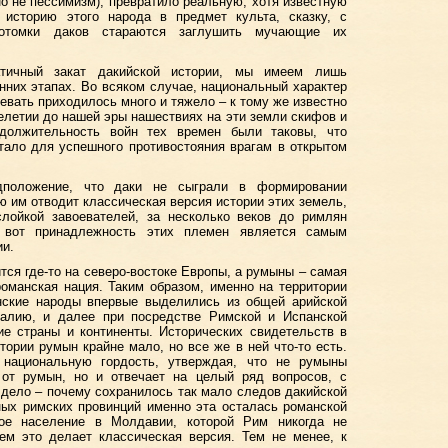
о не пессимизм), превратило реальную, хотя известную
 историю этого народа в предмет культа, сказку, с
отомки даков стараются заглушить мучающие их
тичный закат дакийской истории, мы имеем лишь
нних этапах. Во всяком случае, национальный характер
оевать приходилось много и тяжело – к тому же известно
елетии до нашей эры нашествиях на эти земли скифов и
должительность войн тех времен были таковы, что
атало для успешного противостояния врагам в открытом
едположение, что даки не сыграли в формировании
ю им отводит классическая версия истории этих земель,
слойкой завоевателей, за несколько веков до римлян
 вот принадлежность этих племен является самым
ии.
тся где-то на северо-востоке Европы, а румыны – самая
оманская нация. Таким образом, именно на территории
ские народы впервые выделились из общей арийской
алию, и далее при посредстве Римской и Испанской
ие страны и континенты. Исторических свидетельств в
тории румын крайне мало, но все же в ней что-то есть.
национальную гордость, утверждая, что не румыны
от румын, но и отвечает на целый ряд вопросов, с
дело – почему сохранилось так мало следов дакийской
ных римских провинций именно эта осталась романской
кое население в Молдавии, которой Рим никогда не
ем это делает классическая версия. Тем не менее, к