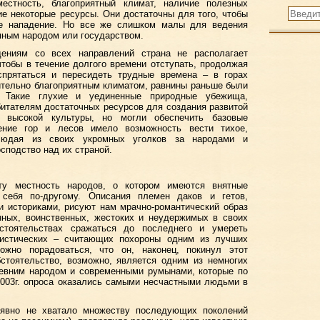
естность, благоприятный климат, наличие полезных
е некоторые ресурсы. Они достаточны для того, чтобы
ое нападение. Но все же слишком малы для ведения
пным народом или государством.
ениям со всех направлений страна не располагает
 чтобы в течение долгого времени отступать, продолжая
 спрятаться и пересидеть трудные времена – в горах
ительно благоприятным климатом, равнины раньше были
 Такие глухие и уединенные природные убежища,
битателям достаточных ресурсов для создания развитой
а, высокой культуры, но могли обеспечить базовые
ление гор и лесов имело возможность вести тихое,
блюдая из своих укромных уголков за народами и
сподство над их страной.
ту местность народов, о котором имеются внятные
 себя по-другому. Описания племен даков и гетов,
и историками, рисуют нам мрачно-романтический образ
ных, воинственных, жестоких и неудержимых в своих
стоятельствах сражаться до последнего и умереть
истических – считающих похороны одним из лучших
ожно порадоваться, что он, наконец, покинул этот
стоятельство, возможно, является одним из немногих
евним народом и современными румынами, которые по
2003г. опроса оказались самыми несчастными людьми в
 явно не хватало множеству последующих поколений