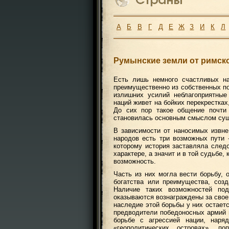
А
Б
В
Г
Д
Е
Ж
З
И
К
Л
Румынские земли от римск
Есть лишь немного счастливых на
преимущественно из собственных по
излишних усилий неблагоприятные
наций живет на бойких перекрестка
До сих пор такое общение почти 
становилась основным смыслом сущ
В зависимости от наносимых извне
народов есть три возможных пути -
которому история заставляла след
характере, а значит и в той судьбе,
возможность.
Часть из них могла вести борьбу, 
богатства или преимущества, соз
Наличие таких возможностей по
оказываются вознаграждены за свое
наследие этой борьбы у них остаетс
предводители победоносных армий н
борьбе с агрессией нации, наря
«геополитических островах», п