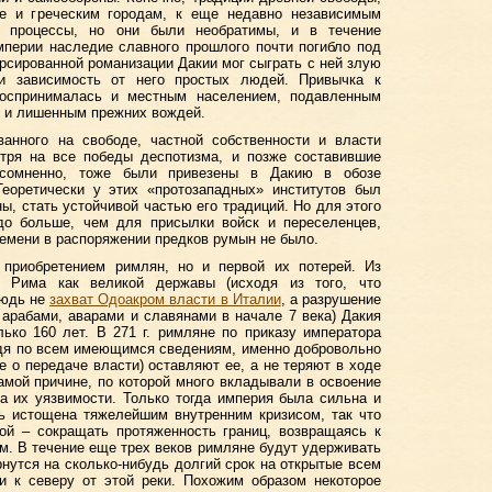
е и греческим городам, к еще недавно независимым
и процессы, но они были необратимы, и в течение
мперии наследие славного прошлого почти погибло под
рсированной романизации Дакии мог сыграть с ней злую
 и зависимость от него простых людей. Привычка к
воспринималась и местным населением, подавленным
 и лишенным прежних вождей.
ванного на свободе, частной собственности и власти
отря на все победы деспотизма, и позже составившие
несомненно, тоже были привезены в Дакию в обозе
Теоретически у этих «протозападных» институтов был
ы, стать устойчивой частью его традиций. Но для этого
здо больше, чем для присылки войск и переселенцев,
времени в распоряжении предков румын не было.
приобретением римлян, но и первой их потерей. Из
я Рима как великой державы (исходя из того, что
нюдь не
захват Одоакром власти в Италии
, а разрушение
 арабами, аварами и славянами в начале 7 века) Дакия
ько 160 лет. В 271 г. римляне по приказу императора
дя по всем имеющимся сведениям, именно добровольно
е о передаче власти) оставляют ее, а не теряют в ходе
амой причине, по которой много вкладывали в освоение
за их уязвимости. Только тогда империя была сильна и
сь истощена тяжелейшим внутренним кризисом, так что
ой – сокращать протяженность границ, возвращаясь к
. В течение еще трех веков римляне будут удерживать
рнутся на сколько-нибудь долгий срок на открытые всем
и к северу от этой реки. Похожим образом некоторое