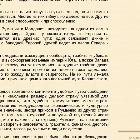
.
торые не только живут на пути всех зол, но и не имеют
ляться. Многие из них гибнут, но далеко не все. Другие
 в себе способности к приспособлению.
 Румыния и Молдавия, находятся на одном из самых
естков мира. Здесь, у южного входа из Евразии на
каются два древних пути: один связывает дикие и
 с Западной Европой, другой ведет из лесов Севера к
.
м следовали жаждущие порабощать, грабить и убивать
е и высокоорганизованные империи Юга, а позже Запада
 навстречу им устремлялись жаждущие грабежа дикие
ние с течением времени из племен тоже сделались
ло их жажду власти и свирепость. На их пути лежала
ями, примыкающими к юго-восточной дуге Карпат с юга,
онцов громадного континента удобных путей сообщения
ре) и небольшие размеры делают страну уязвимой для
дположить, что удобные коммуникации могут играть
 развитию международных экономических и культурных
ое значение, иногда принося в Румынию из других стран
о в том, что в суровой и полудикой внутренней части
 даже и находясь на окраине) Румыния, на протяжении
и свирепые завоеватели, грабители, фанатики, деспоты
нники, торговцы, ученые и люди искусства.
жение населения страны было абсолютно безнадежно.
Новые 