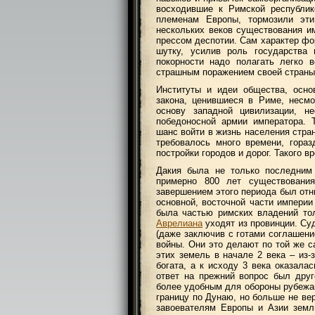
восходившие к Римской республик
племенам Европы, тормозили эт
нескольких веков существования и
прессом деспотии. Сам характер фо
шутку, усилив роль государства
покорности надо полагать легко 
страшным поражением своей страны
Институты и идеи общества, осно
закона, ценившиеся в Риме, несм
основу западной цивилизации, 
победоносной армии императора. 
шанс войти в жизнь населения стран
требовалось много времени, гора
постройки городов и дорог. Такого 
Дакия была не только последним 
примерно 800 лет существовани
завершением этого периода был от
основной, восточной части империи
была частью римских владений тол
Аврелиана
уходят из провинции. Су
(даже заключив с готами соглашени
войны. Они это делают по той же с
этих земель в начале 2 века – из-
богата, а к исходу 3 века оказала
ответ на прежний вопрос был друг
более удобным для обороны рубежам
границу по Дунаю, но больше не ве
завоевателям Европы и Азии земл