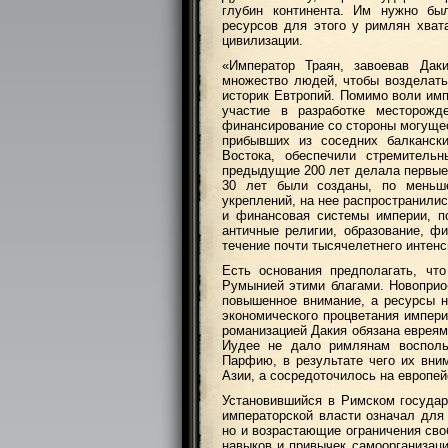
глубин континента. Им нужно бы
ресурсов для этого у римлян хват
цивилизации.
«Император Траян, завоевав Да
множество людей, чтобы возделать
историк Евтропий. Помимо воли имп
участие в разработке месторожд
финансирование со стороны могущес
прибывших из соседних балканск
Востока, обеспечили стремитель
предыдущие 200 лет делала первые 
30 лет были созданы, по меньше
укреплений, на нее распространили
и финансовая системы империи, п
античные религии, образование, ф
течение почти тысячелетнего интенс
Есть основания предполагать, ч
Румынией этими благами. Новоприо
повышенное внимание, а ресурсы н
экономического процветания импери
романизацией Дакия обязана евреям
Иудее не дало римлянам восполь
Парфию, в результате чего их вни
Азии, а сосредоточилось на европей
Установившийся в Римском государ
императорской власти означал для 
но и возрастающие ограничения сво
навыков и привычек самоорганизаци