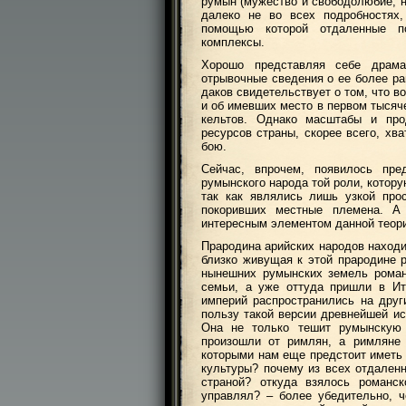
румын (мужество и свободолюбие, н
далеко не во всех подробностях,
помощью которой отдаленные п
комплексы.
Хорошо представляя себе драма
отрывочные сведения о ее более ра
даков свидетельствует о том, что в
и об имевших место в первом тысяч
кельтов. Однако масштабы и про
ресурсов страны, скорее всего, хв
бою.
Сейчас, впрочем, появилось пр
румынского народа той роли, котору
так как являлись лишь узкой про
покоривших местные племена. А
интересным элементом данной теор
Прародина арийских народов находи
близко живущая к этой прародине р
нынешних румынских земель роман
семьи, а уже оттуда пришли в Ит
империй распространились на друг
пользу такой версии древнейшей ис
Она не только тешит румынскую 
произошли от римлян, а римляне 
которыми нам еще предстоит иметь 
культуры? почему из всех отдален
страной? откуда взялось романс
управлял? – более убедительно, ч