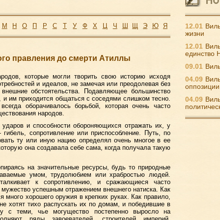
М
Н
О
П
Р
С
Т
У
Ф
Х
Ц
Ч
Ш
Щ
Э
Ю
Я
12.01
Виль
жизни
12.01
Виль
единство 
ого правления до смерти Атиллы
09.01
Виль
родов, которые могли творить свою историю исходя
04.09
Виль
требностей и идеалов, не замечая или преодолевая без
оппозиции
 внешние обстоятельства. Подавляющее большинство
х, и им приходится общаться с соседями слишком тесно.
04.09
Виль
всегда оборачивалось борьбой, которая очень часто
политичес
ествования народов.
 ударов и способности обороняющихся отражать их, у
 гибель, сопротивление или приспособление. Путь, по
овать ту или иную нацию определял очень многое в ее
 которую она создавала себе сама, когда получала такую
опираясь на значительные ресурсы, будь то природные
даваемые умом, трудолюбием или храбростью людей.
дталкивает к сопротивлению, и сражающиеся часто
 мужество успешным отражением внешнего натиска. Как
я много хорошего оружия в крепких руках. Как правило,
е хотят тихо распускать их по домам, и победившие в
ду с теми, чье могущество постепенно выросло на
ополняют ряды завоевателей, строителей империй,