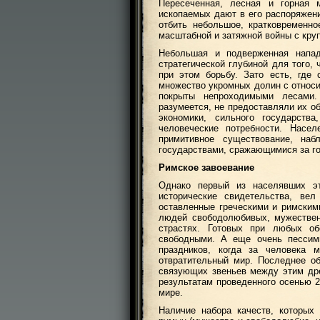
Пересеченная, лесная и горная м
ископаемых дают в его распоряжени
отбить небольшое, кратковременн
масштабной и затяжной войны с кру
Небольшая и подверженная напад
стратегической глубиной для того,
при этом борьбу. Зато есть, где
множество укромных долин с относ
покрыты непроходимыми лесами.
разумеется, не предоставляли их о
экономики, сильного государств
человеческие потребности. Насе
примитивное существование, на
государствами, сражающимися за го
Римское завоевание
Однако первый из населявших э
исторические свидетельства, вел
оставленные греческими и римским
людей свободолюбивых, мужествен
страстях. Готовых при любых об
свободными. А еще очень пессим
праздников, когда за человека м
отвратительный мир. Последнее об
связующих звеньев между этим др
результатам проведенного осенью 
мире.
Наличие набора качеств, которых