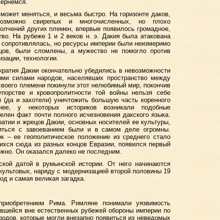
вернемся.
может меняться, и весьма быстро. На горизонте даков,
озможно свирепых и многочисленных, но плохо
олчений других племен, впервые появилось громадное,
тво. На рубеже 1 и 2 веков н. э. Дакия была атакована
 сопротивлялась, но ресурсы империи были неизмеримо
цов, были сломлены, а мужество не помогло против
изации, технологии.
ократия Дакии окончательно убедились в невозможности
ми силами народов, населявших пространство между
своего племени покинули этот нелюбимый мир, покончив
порстве и кровопролитности той войны нельзя себе
 (да и захотели) уничтожить большую часть коренного
ее, у некоторых историков возникали подобные
елен факт почти полного исчезновения дакского языка.
ратии и жрецов Дакии, основных носителей ее культуры,
иться с завоеванием были и в самом деле огромны.
к – ее геополитическое положение из среднего стало
ихся сюда из разных концов Евразии, появился первый
ожно. Он оказался далеко не последним.
ской датой в румынской истории. От него начинаются
 культовых, наряду с модернизацией второй половины 19
од и самая великая загадка.
приобретением Рима. Римляне понимали уязвимость
ившейся вне естественных рубежей обороны империи по
родов, которые могли внезапно появиться из неведомых