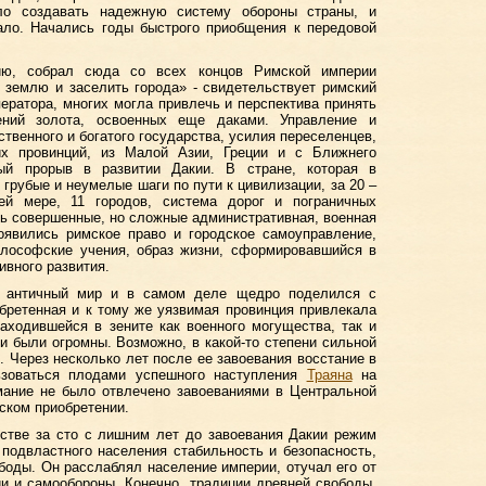
ло создавать надежную систему обороны страны, и
ало. Начались годы быстрого приобщения к передовой
кию, собрал сюда со всех концов Римской империи
 землю и заселить города» - свидетельствует римский
ератора, многих могла привлечь и перспектива принять
ений золота, освоенных еще даками. Управление и
твенного и богатого государства, усилия переселенцев,
их провинций, из Малой Азии, Греции и с Ближнего
ный прорыв в развитии Дакии. В стране, которая в
грубые и неумелые шаги по пути к цивилизации, за 20 –
й мере, 11 городов, система дорог и пограничных
сь совершенные, но сложные административная, военная
оявились римское право и городское самоуправление,
илософские учения, образ жизни, сформировавшийся в
ивного развития.
то античный мир и в самом деле щедро поделился с
бретенная и к тому же уязвимая провинция привлекала
аходившейся в зените как военного могущества, так и
и были огромны. Возможно, в какой-то степени сильной
. Через несколько лет после ее завоевания восстание в
зоваться плодами успешного наступления
Траяна
на
мание не было отвлечено завоеваниями в Центральной
ском приобретении.
стве за сто с лишним лет до завоевания Дакии режим
подвластного населения стабильность и безопасность,
боды. Он расслаблял население империи, отучал его от
и и самообороны. Конечно, традиции древней свободы,