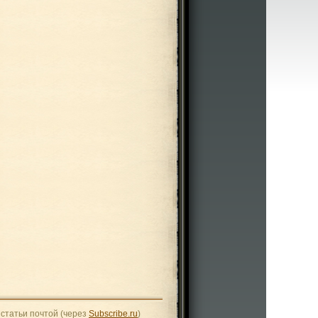
статьи почтой (через
Subscribe.ru
)