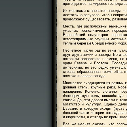
претендентов на мировое господство
Их жертвами становятся народы, ко
достаточно ресурсов, чтобы сопротив
продолжают существовать, развивая
Места, где расположены нынешние
ужасных геополитических перекр
Европейский полуостров пересе
негостеприимные глубины материка
теплым берегам Средиземного моря
Несчетное число раз по этим путя
друг друга армии и народы. Богаты
покоряли варварские племена, но
орды Севера и Востока. Послед
империями, но это редко уменьша
страна, образованная тремя област
востока и северо-запада.
Множество сходящихся из разных к
(ровная степь, крупные реки, мо
нападения. Конечно, логично пре
благоприятную роль, способствуя
связей. Да, эти дороги имели и так
богатство и культуру. Однако дел
Евразии, в которую входит (пусть
большей части истории тон задавал
и бюрократы, а отнюдь не промышле
Все же нельзя сказать, что поло