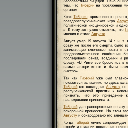
бессовестный лицедей. Явно ошибо
тем, что
Тиберий
на протяжении мн
органом.
Крах
Тиберия
, кроме всего прочег
псевдореспубликанская игра
Авгус
политической инсценировкой и одно
э. К тому же нужно отметить, что
Т
мнения в стиле
Августа
.
Август умер 19 августа 14 г. н. э
сразу же после его смерти, было в
занимающие ключевые посты в сто
продовольственного снабжения б
последовали сенат, всадники и р
фразу: «В Риме все бросились в о
самые авторитетные и были сам
быстро».
Так как
Тиберий
уже был главнок
показаться излишним, но здесь шла
Тиберий
как наследник
Августа
, но
республиканской присяги к ново
признать, что это приведение
наследовании принципата.
Тиберий
дал распоряжение сенату 
похоронной процессии. На этом з
Августу
и обнародовано его завещан
Когда
Тиберий
лично сопровождал т
скорби и отдании последних почест