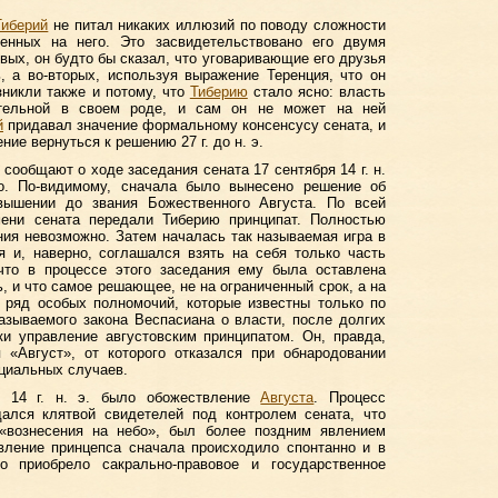
Тиберий
не питал никаких иллюзий по поводу сложности
женных на него. Это засвидетельствовано его двумя
вых, он будто бы сказал, что уговаривающие его друзья
ь, а во-вторых, используя выражение Теренция, что он
зникли также и потому, что
Тиберию
стало ясно: власть
ельной в своем роде, и сам он не может на ней
й
придавал значение формальному консенсусу сената, и
ие вернуться к решению 27 г. до н. э.
 сообщают о ходе заседания сената 17 сентября 14 г. н.
го. По-видимому, сначала было вынесено решение об
ышении до звания Божественного Августа. По всей
мени сената передали Тиберию принципат. Полностью
ния невозможно. Затем началась так называемая игра в
 и, наверно, соглашался взять на себя только часть
 что в процессе этого заседания ему была оставлена
, и что самое решающее, не на ограниченный срок, а на
 ряд особых полномочий, которые известны только по
азываемого закона Веспасиана о власти, после долгих
и управление августовским принципатом. Он, правда,
 «Август», от которого отказался при обнародовании
циальных случаев.
 14 г. н. э. было обожествление
Августа
. Процесс
дался клятвой свидетелей под контролем сената, что
«вознесения на небо», был более поздним явлением
вление принцепса сначала происходило спонтанно и в
о приобрело сакрально-правовое и государственное