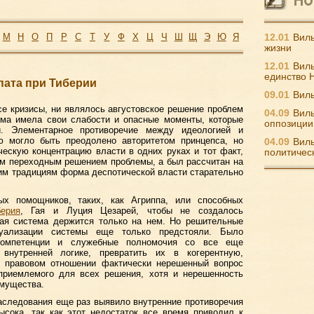
М
Н
О
П
Р
С
Т
У
Ф
Х
Ц
Ч
Ш
Щ
Э
Ю
Я
12.01
Виль
жизни
12.01
Виль
единство 
пата при Тиберии
09.01
Виль
е кризисы, ни являлось августовское решение проблем
04.09
Виль
ема имела свои слабости и опасные моменты, которые
оппозиции
и. Элементарное противоречие между идеологией и
ью могло быть преодолено авторитетом принцепса, но
04.09
Виль
ескую концентрацию власти в одних руках и тот факт,
политичес
ым переходным решением проблемы, а был рассчитан на
им традициям форма деспотической власти старательно
х помощников, таких, как Агриппа, или способных
берия
, Гая и Луция Цезарей, чтобы не создалось
кая система держится только на нем. Но решительные
туализации системы еще только предстояли. Было
компетенции и служебные полномочия со все еще
внутренней логике, превратить их в когерентную,
В правовом отношении фактически нерешенный вопрос
 приемлемого для всех решения, хотя и нерешенность
имущества.
аследования еще раз выявило внутренние противоречия
сока, так как этот недостаток все время приводил к