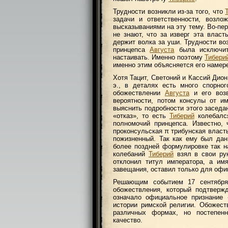
Трудности возникли из-за того, что
задачи и ответственности, возло
высказываниями на эту тему. Во-пер
не знают, что за изверг эта власт
держит волка за уши. Трудности во
принцепса
Августа
была исключит
настаивать. Именно поэтому
Тибери
именно этим объясняется его намерен
Хотя Тацит, Светоний и Кассий Дион
э., в деталях есть много спорно
обожествлении
Августа
и его возв
вероятности, потом консулы от и
выяснить подробности этого заседа
«отказ», то есть
Тиберий
колебался
полномочий принцепса. Известно,
проконсульская π трибунская власть
пожизненный. Так как ему был дан
более поздней формулировке так н
колебаний
Тиберий
взял в свои рук
отклонил титул императора, а имя
завещания, оставил только для офи
Решающим событием 17 сентября
обожествления, который подтверж
означало официальное признание 
истории римской религии. Обожест
различных формах, но постепенн
качество.