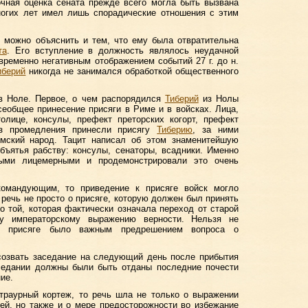
чная оценка сената прежде всего могла быть вызвана
огих лет имел лишь спорадические отношения с этим
о, можно объяснить и тем, что ему была отвратительна
та
. Его вступление в должность являлось неудачной
временно негативным отображением событий 27 г. до н.
иберий
никогда не занимался обработкой общественного
. в Ноле. Первое, о чем распорядился
Тиберий
из Нолы
сеобщее принесение присяги в Риме и в войсках. Лица,
лице, консулы, префект преторских когорт, префект
ез промедления принесли присягу
Тиберию
, за ними
имский народ. Тацит написал об этом знаменитейшую
бъятья рабству: консулы, сенаторы, всадники. Именно
ыми лицемерными и продемонстрировали это очень
омандующим, то приведение к присяге войск могло
 речь не просто о присяге, которую должен был принять
 о той, которая фактически означала переход от старой
му императорскому выражению верности. Нельзя не
 к присяге было важным предрешением вопроса о
созвать заседание на следующий день после прибытия
аседании должны были быть отданы последние почести
ие.
раурный кортеж, то речь шла не только о выражении
ей, но также и о мере предосторожности во избежание