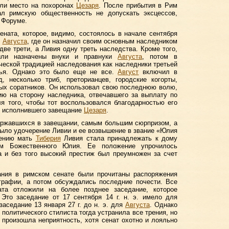
ели место на похоронах
Цезаря
. После прибытия в Рим
л римскую общественность не допускать эксцессов,
 Форуме.
ната, которое, видимо, состоялось в начале сентября
е
Августа
, где он назначил своим основным наследником
ве трети, а Ливия одну треть наследства. Кроме того,
ыли назначены внуки и правнуки
Августа
, потом в
ической традицией наследования как наследники третьей
зья. Однако это было еще не все.
Август
включил в
, несколько триб, преторианцев, городские когорты,
рых соратников. Он использовал свою последнюю волю,
ию на сторону наследника, отвечавшего за выплату по
я того, чтобы тот воспользовался благодарностью его
, исполнившего завещание
Цезаря
.
ержавшихся в завещании, самым большим сюрпризом, а
ыло удочерение Ливии и ее возвышение в звание «Юлия
рению мать
Тиберия
Ливия стала принадлежать к дому
м Божественного Юлия. Ее положение упрочилось
 и без того высокий престиж был преумножен за счет
ания в римском сенате были прочитаны распоряжения
графии, а потом обсуждались последние почести. Все
ата отложили на более позднее заседание, которое
 Это заседание от 17 сентября 14 г. н. э. имело для
аседание 13 января 27 г. до н. э. для
Августа
. Однако
политического стилиста тогда устранила все трения, но
э. произошла неприятность, хотя сенат охотно и лояльно