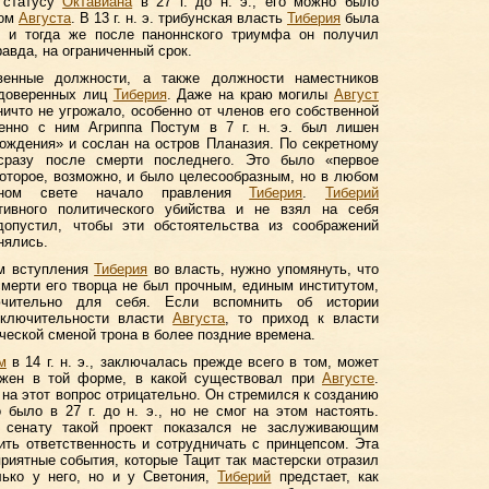
о статусу
Октавиана
в 27 г. до н. э., его можно было
ком
Августа
. В 13 г. н. э. трибунская власть
Тиберия
была
, и тогда же после паноннского триумфа он получил
авда, на ограниченный срок.
венные должности, а также должности наместников
 доверенных лиц
Тиберия
. Даже на краю могилы
Август
ичто не угрожало, особенно от членов его собственной
енно с ним Агриппа Постум в 7 г. н. э. был лишен
ождения» и сослан на остров Планазия. По секретному
разу после смерти последнего. Это было «первое
которое, возможно, и было целесообразным, но в любом
дном свете начало правления
Тиберия
.
Тиберий
тивного политического убийства и не взял на себя
 допустил, чтобы эти обстоятельства из соображений
нялись.
ям вступления
Тиберия
во власть, нужно упомянуть, что
смерти его творца не был прочным, единым институтом,
ительно для себя. Если вспомнить об истории
сключительности власти
Августа
, то приход к власти
ческой сменой трона в более поздние времена.
м
в 14 г. н. э., заключалась прежде всего в том, может
лжен в той форме, в какой существовал при
Августе
.
на этот вопрос отрицательно. Он стремился к созданию
о было в 27 г. до н. э., но не смог на этом настоять.
 сенату такой проект показался не заслуживающим
ить ответственность и сотрудничать с принцепсом. Эта
приятные события, которые Тацит так мастерски отразил
лько у него, но и у Светония,
Тиберий
предстает, как