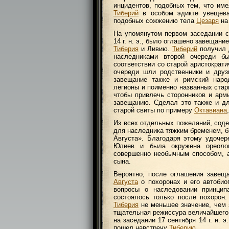
инцидентов, подобных тем, что им
Тиберий
в особом эдикте увещева
подобных сожжению тела
Цезаря
на
На упомянутом первом заседании се
14 г. н. э., было оглашено завещани
Тиберия
и Ливию.
Тиберий
получил д
наследниками второй очереди б
соответствии со старой аристократ
очереди шли родственники и дру
завещание также и римский народ
легионы и поименно названных ста
чтобы привлечь сторонников и арм
завещанию. Сделал это также и дл
старой свиты по примеру
Октавиана
Из всех отдельных пожеланий, сод
для наследника тяжким бременем, б
Августа». Благодаря этому удоче
Юлиев и была окружена ореоло
совершенно необычным способом, а
сына.
Вероятно, после оглашения завещ
Августа
о похоронах и его автобио
вопросы о наследовании принцип
состоялось только после похорон.
Тиберия
не меньшее значение, чем з
тщательная режиссура величайшего 
на заседании 17 сентября 14 г. н. 
пошел навстречу
Тиберию
.