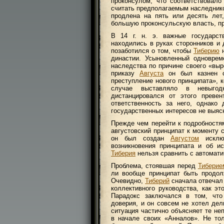
проконсулом, что соответствовал
считать предполагаемым наследни
продлена на пять или десять лет
большую проконсульскую власть, пр
В 14 г. н. э. важные государст
находились в руках сторонников и
позаботился о том, чтобы
Тиберию
н
династии. Усыновленный одноврем
наследства по причине своего «выр
приказу
Августа
он был казнен с
преступление нового принципата», 
случае выставляло в невыго
дистанцировался от этого превен
ответственность за него, однако
государственных интересов не выяс
Прежде чем перейти к подробност
августовский принципат к моменту 
он был создан
Августом
исключ
возникновения принципата и об и
Тиберия
нельзя сравнить с автомати
Проблема, стоявшая перед
Тиберие
ли вообще принципат быть продо
Очевидно,
Тиберий
сначала отвечал 
коллективного руководства, как эт
Парадокс заключался в том, что
доверия, и он совсем не хотел дел
ситуация частично объясняет те не
в начале своих «Анналов». Не то