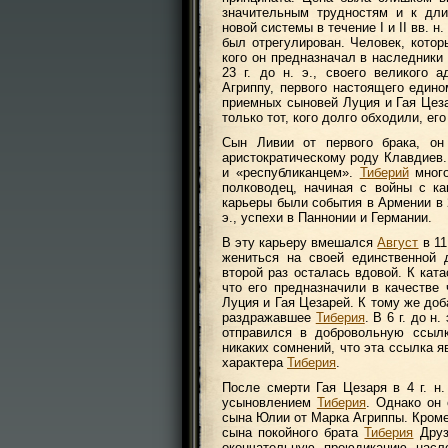
значительным трудностям и к дли
новой системы в течение I и II вв. 
был отрегулирован. Человек, котор
кого он предназначал в наследники
23 г. до н. э., своего великого 
Агриппу, первого настоящего едино
приемных сыновей Луция и Гая Цезар
только тот, кого долго обходили, ег
Сын Ливии от первого брака, о
аристократическому роду Клавдиев
и «республиканцем».
Тиберий
много
полководец, начиная с войны с ка
карьеры были события в Армении в 20
э., успехи в Паннонии и Германии.
В эту карьеру вмешался
Август
в 11
жениться на своей единственной 
второй раз осталась вдовой. К ка
что его предназначили в качестве
Луция и Гая Цезарей. К тому же до
раздражавшее
Тиберия
. В 6 г. до н.
отправился в добровольную ссылк
никаких сомнений, что эта ссылка 
характера
Тиберия
.
После смерти Гая Цезаря в 4 г. н
усыновлением
Тиберия
. Однако он
сына Юлии от Марка Агриппы. Кроме
сына покойного брата
Тиберия
Друза
окончательную преюдикацию нас