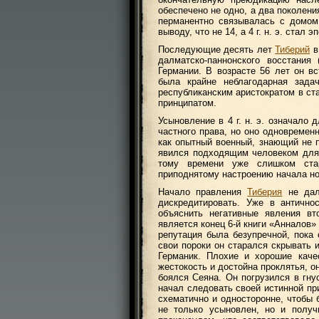
обеспечено не одно, а два поколен
перманентно связывалась с домо
выводу, что не 14, а 4 г. н. э. ста
Последующие десять лет
Тиберий
в
далматско-паннонского восстания
Германии. В возрасте 56 лет он в
была крайне неблагодарная зада
республиканским аристократом в ст
принципатом.
Усыновление в 4 г. н. э. означало 
частного права, но оно одновреме
как опытный военный, знающий не 
явился подходящим человеком для 
тому времени уже слишком стар
приподнятому настроению начала но
Начало правления
Тиберия
не дал
дискредитировать. Уже в антично
объяснить негативные явления вт
является конец 6-й книги «Анналов»
репутация была безупречной, пока 
свои пороки он старался скрывать 
Германик. Плохие и хорошие каче
жестокость и достойна проклятья, о
боялся Сеяна. Он погрузился в гнус
начал следовать своей истинной пр
схематично и односторонне, чтобы б
не только усыновлен, но и получ