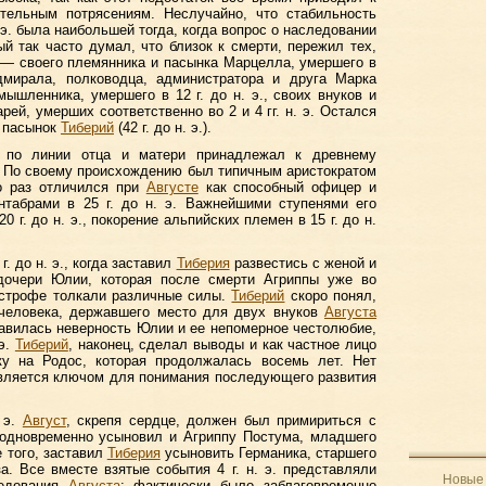
тельным потрясениям. Неслучайно, что стабильность
н. э. была наибольшей тогда, когда вопрос о наследовании
ый так часто думал, что близок к смерти, пережил тех,
 — своего племянника и пасынка Марцелла, умершего в
адмирала, полководца, администратора и друга Марка
мышленника, умершего в 12 г. до н. э., своих внуков и
ей, умерших соответственно во 2 и 4 гг. н. э. Остался
о пасынок
Тиберий
(42 г. до н. э.).
н по линии отца и матери принадлежал к древнему
. По своему происхождению был типичным аристократом
 раз отличился при
Августе
как способный офицер и
нтабрами в 25 г. до н. э. Важнейшими ступенями его
 г. до н. э., покорение альпийских племен в 15 г. до н.
 г. до н. э., когда заставил
Тиберия
развестись с женой и
дочери Юлии, которая после смерти Агриппы уже во
тастрофе толкали различные силы.
Тиберий
скоро понял,
 человека, державшего место для двух внуков
Августа
бавилась неверность Юлии и ее непомерное честолюбие,
 э.
Тиберий
, наконец, сделал выводы и как частное лицо
у на Родос, которая продолжалась восемь лет. Нет
является ключом для понимания последующего развития
. э.
Август
, скрепя сердце, должен был примириться с
 одновременно усыновил и Агриппу Постума, младшего
 того, заставил
Тиберия
усыновить Германика, старшего
. Все вместе взятые события 4 г. н. э. представляли
Новые 
ледования
Августа
: фактически было заблаговременно