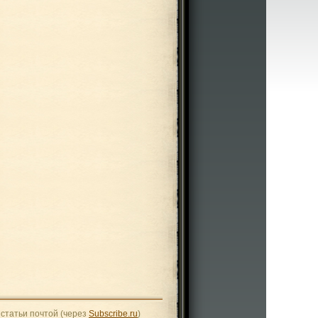
статьи почтой (через
Subscribe.ru
)