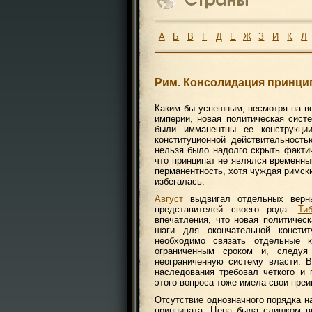
А
Б
В
Г
Д
Е
Ж
З
И
К
Л
Рим. Консолидация принци
Каким бы успешным, несмотря на вс
империи, новая политическая сист
были имманентны ее конструкци
конституционной действительност
нельзя было надолго скрыть фактич
что принципат не являлся временн
перманентность, хотя чуждая римск
избегалась.
Август
выдвигал отдельных верны
представителей своего рода:
Ти
впечатления, что новая политичес
шаги для окончательной консти
необходимо связать отдельные 
ограниченным сроком и, следуя 
неограниченную систему власти. 
наследования требовал четкого и
этого вопроса тоже имела свои пре
Отсутствие однозначного порядка н
принципата. Цена была слишком вы