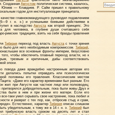
ия. Созданная
Августом
политическая система, казалось,
м Юлиев — Клавдиев. Р. Сайм пришел к правильному
л эпохальным годом для институализации принципата.
 качестве главнокомандующего руководил подавлением
 (6—9 г. н. э.) и успешными боевыми действиями в
ступил в наследство
Августа
как второй принцепс. Это
ча для человека, в глубине души считавшего себя
аро-римских традициях, взять на себя бразды правления
для
Тиберия
переход под власть
Августа
с точки зрения
нно было для него необходимым компромиссом.
Тиберий
,
понаслышке все основные фронты империи, безусловно
того, чтобы обеспечить плавный переход власти, но к
ым, трезвым и критичным, дабы соответствовать
вой эпохи.
о повода даже враждебно настроенным авторам его
сти делались попытки оправдать или психологически
орой половины его правления. Классическим местом
 Тацита: «Даже его характер временами был разным. Его
он жил при Августе как частное лицо или полководец;
и притворялся добродетельным, пока были живы Друз и
ства были в нем и при жизни его матери. Если его
н все-таки умел скрывать свое настроение, пока любил и
ности и разврат с тех пор, как, отбросив стыд и срам,
ироде». Естественно, характер
Тиберия
описан слишком
ыть убедительным, к тому же в 14 г. н. э.
Тиберий
был
ил трибунскую власть сроком на десять лет и стал