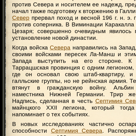
против Севера и носителем ее надежд, пр
начал также подготовку к вторжению в Галли
Север
прервал поход и весной 196 г. н. э.
против соперника. В Виминации Каракалла
Цезаря; совершенно очевидным явилось 
установление новой династии.
Когда войска
Севера
направились на Запад
своими войсками пересек Ла-Манш и эти
Запада выступить на его стороне. К
Таррацшская провинция с одним легионом, 
где он основал свою штаб-квартиру, и 
галльские группы, но не рейнская армия. Т
втянут в гражданскую войну. Альбин
наместника Нижней Германии. Трир же
Надпись, сделанная в честь
Септимия Сев
майнцкого XXII легиона, который тогд
напоминает о тех событиях.
В новых исследованиях частично оспар
способности
Септимия Севера
. Распоряж