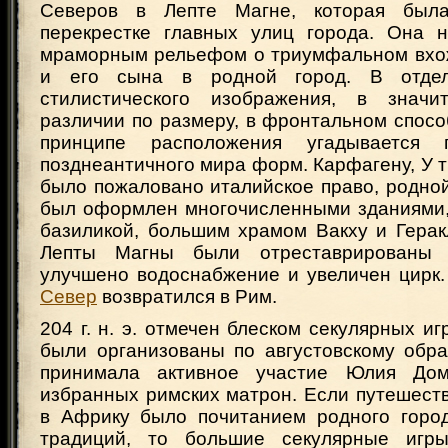
Северов в Лепте Магне, которая был
перекрестке главных улиц города. Она 
мраморным рельефом о триумфальном вхо
и его сына в родной город. В отдел
стилистического изображения, в значит
различии по размеру, в фронтальном спос
принципе расположения угадывается 
позднеантичного мира форм. Карфагену, У т
было пожаловано италийское право, родной
был оформлен многочисленными зданиями
базиликой, большим храмом Вакху и Герак
Лепты Магны были отреставрированы 
улучшено водоснабжение и увеличен цирк. Л
Север
возвратился в Рим.
204 г. н. э. отмечен блеском секулярных иг
были организованы по августовскому обра
принимала активное участие Юлия До
избранных римских матрон. Если путешест
в Африку было почитанием родного горо
традиций, то большие секулярные игр