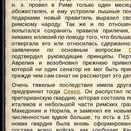
н. э. провел в Риме только один месяц
обожествлен, и ему устроили пышные по
подарками новый правитель выразил сво
римскому народу. Так же и по отноше
попытался сохранить правила приличия,
никаких иллюзий по поводу того, что больша
отвергала его или относилась сдержанно
заявлении по основным вопросам
подтвердил руководящие принципы Пер
Аврелия и возобновил прежнюю привил
которой ни один сенатор не мог быть при
прежде чем сам сенат не рассмотрит это де
Очень тяжелые последствия имела друга
предпринял тогда
Север
. Он распустил п
преторианскую гвардию, которая состояла п
италиков и небольшой части римских гра
Македонии и Норила, и заменил ее новы
численностью вдвое больше, то есть в 15
новая гвардия была вновь сформирован
состава всего войска, как сообщает Ка