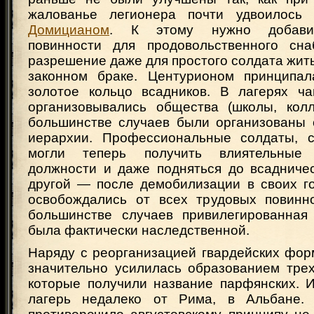
жалованье легионера почти удвоилось
Домицианом
. К этому нужно добавит
повинности для продовольственного сна
разрешение даже для простого солдата жить
законном браке. Центурионом принципа
золотое кольцо всадников. В лагерях ч
организовывались общества (школы, колл
большинстве случаев были организованы 
иерархии. Профессиональные солдаты, с
могли теперь получить влиятельные 
должности и даже подняться до всадничес
другой — после демобилизации в своих г
освобождались от всех трудовых повинн
большинстве случаев привилегированная
была фактически наследственной.
Наряду с реорганизацией гвардейских фор
значительно усилилась образованием трех
которые получили название парфянских. 
лагерь недалеко от Рима, в Альбане.