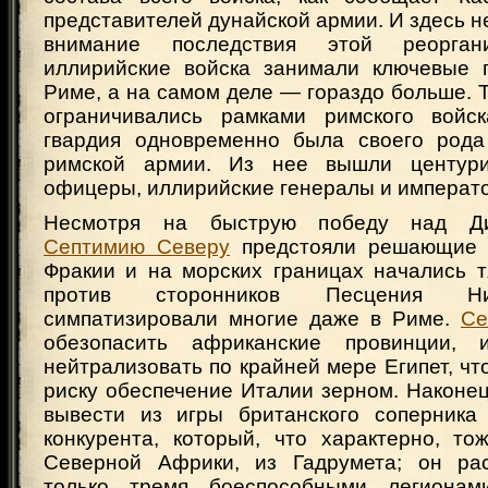
представителей дунайской армии. И здесь н
внимание последствия этой реорган
иллирийские войска занимали ключевые 
Риме, а на самом деле — гораздо больше. Т
ограничивались рамками римского войск
гвардия одновременно была своего рода
римской армии. Из нее вышли центур
офицеры, иллирийские генералы и императоры
Несмотря на быструю победу над Д
Септимию Северу
предстояли решающие с
Фракии и на морских границах начались 
против сторонников Песцения Ни
симпатизировали многие даже в Риме.
Се
обезопасить африканские провинции,
нейтрализовать по крайней мере Египет, чт
риску обеспечение Италии зерном. Наконе
вывести из игры британского соперника
конкурента, который, что характерно, то
Северной Африки, из Гадрумета; он рас
только тремя боеспособными легионам