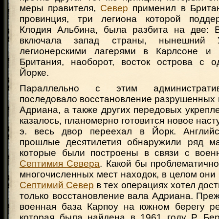
меры правителя,
Север
применил в Брита
провинция, три легиона которой подде
Клодия Альбина, была разбита на две: 
включала запад страны, нынешний 
легионерскими лагерями в Карлсоне и 
Британия, наоборот, восток острова с 
Йорке.
Параллельно с этим администрати
последовало восстановление разрушенных 
Адриана, а также других передовых укреплени
казалось, планомерно готовится новое наступ
э. весь двор переехал в Йорк. Английс
прошлые десятилетия обнаружили ряд ма
которые были построены в связи с воен
Септимия Севера
. Какой бы проблематичн
многочисленных мест находок, в целом они г
Септимий Север
в тех операциях хотел дост
только восстановление вала Адриана. Пре
военная база Карпоу на южном берегу ре
которая была найдена в 1961 году Р. Бер