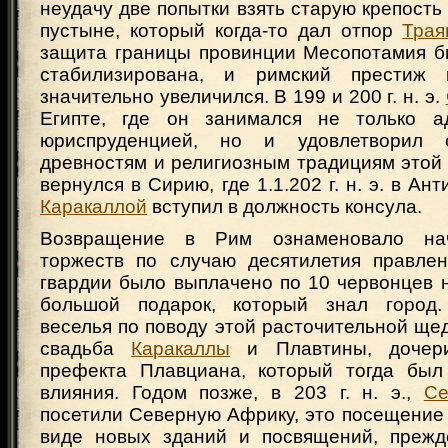
неудачу две попытки взять старую крепость 
пустыне, который когда-то дал отпор
Трая
защита границы провинции Месопотамия б
стабилизирована, и римский престиж
значительно увеличился. В 199 и 200 г. н. э.
Египте, где он занимался не только а
юриспруденцией, но и удовлетворил 
древностям и религиозным традициям этой
вернулся в Сирию, где 1.1.202 г. н. э. в Ан
Каракаллой
вступил в должность консула.
Возвращение в Рим ознаменовало на
торжеств по случаю десятилетия правле
гвардии было выплачено по 10 червонцев 
большой подарок, который знал город
веселья по поводу этой расточительной ще
свадьба
Каракаллы
и Плавтины, дочери
префекта Плавциана, который тогда был
влияния. Годом позже, в 203 г. н. э.,
Се
посетили Северную Африку, это посещение
виде новых зданий и посвящений, прежд