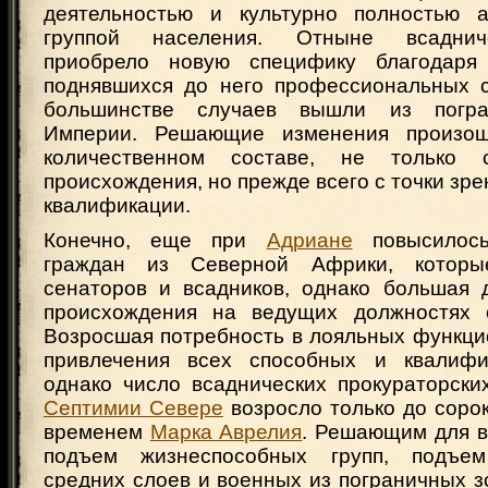
деятельностью и культурно полностью а
группой населения. Отныне всаднич
приобрело новую специфику благодаря
поднявшихся до него профессиональных с
большинстве случаев вышли из погра
Империи. Решающие изменения произо
количественном составе, не только 
происхождения, но прежде всего с точки зре
квалификации.
Конечно, еще при
Адриане
повысилось
граждан из Северной Африки, которы
сенаторов и всадников, однако большая 
происхождения на ведущих должностях с
Возросшая потребность в лояльных функци
привлечения всех способных и квалифи
однако число всаднических прокураторски
Септимии Севере
возросло только до соро
временем
Марка Аврелия
. Решающим для вс
подъем жизнеспособных групп, подъем
средних слоев и военных из пограничных з