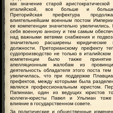
как значение старой аристократической
италийской, все больше и больше
Преторийская префектура продолжа
влиятельнейшим военным постом Империи
ее компетенции значительно увеличились.
себя военную аннону и тем самым обеспеч
над важными ветвями снабжения и подвоз
значительно расширены юридические 
должности. Преторианскому префекту те
судопроизводство не только в италийском 
компетенции было также принят
апелляционным жалобам из провинци
деятельность обладателя этого поста тем
увеличилась, что при поддержке Плавци
префектов, между которыми была разделен
являлся профессиональным юристом. Пе
Папиниан, один из ведущих юристов то
коллеги-юристы Павел и Ульпиан тож
влияние в государственном совете.
За политические и общественные измене