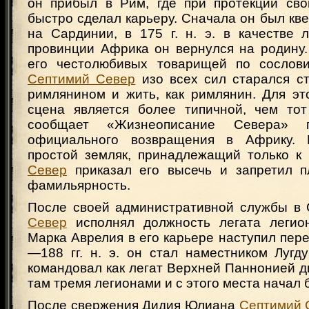
он прибыл в Рим, где при протекции сво
быстро сделал карьеру. Сначала он был кве
на Сардинии, в 175 г. н. э. в качестве 
провинции Африка он вернулся на родину.
его честолюбивых товарищей по сослови
Септимий Север
изо всех сил старался с
римлянином и жить, как римлянин. Для эт
сцена является более типичной, чем тот
сообщает «Жизнеописание Севера» 
официального возвращения в Африку. 
простой земляк, принадлежащий только к
Север
приказал его высечь и запретил 
фамильярность.
После своей административной службы в
Север
исполнял должность легата легио
Марка Аврелия в его карьере наступил пере
—188 гг. н. э. он стал наместником Лугдун
командовал как легат Верхней Паннонией 
там тремя легионами и с этого места начал 
После свержения Дидия Юлиана
Септимий 