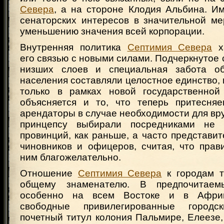
Севера
, а на стороне Клодия Альбина. И
сенаторских интересов в значительной ме
уменьшению значения всей корпорации.
Внутренняя политика
Септимия Севера
ха
его связью с новыми силами. Подчеркнутое
низших слоев и специальная забота об
населения составляли целостное единство, 
только в рамках новой государственной
объясняется и то, что теперь притесня
арендаторы в случае необходимости для вр
принцепсу выбирали посредниками не 
провинций, как раньше, а часто представит
чиновников и офицеров, считая, что прав
ним благожелательно.
Отношение
Септимия Севера
к городам т
общему знаменателю. В предпочитаем
особенно на всем Востоке и в Африк
свободные привилегированные городс
почетный титул колония Пальмире, Елеезе,