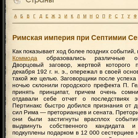
А
Б
В
Г
Д
Е
Ж
З
И
К
Л
М
Н
О
П
Р
С
Т
У
Ф
Римская империя при Септимии Се
Как показывает ход более поздних событий, 
Коммода
образовались различные оч
Дворцовый заговор, жертвой которого 
декабря 192 г. н. э., опережал в своей осн
такой же целью. Заговорщики после успеха
ночью склонили городского префекта П. Г
принять принципат, причем очень сомни
отдавали себе отчет о последствиях эт
Пертинакс быстро добился признания от д
сил Рима — преторианцев и сената. Претори
они были застигнуты врасплох событ
выдвинуть собственного кандидата 
подкуплены подарком в 12 000 сестерциев 