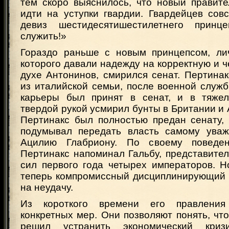
тем скоро выяснилось, что новый правите
идти на уступки гвардии. Гвардейцев сов
девиз шестидесятишестилетнего прин
служить!»
Гораздо раньше с новым принцепсом, ли
которого давали надежду на корректную и ч
духе Антонинов, смирился сенат. Пертина
из италийской семьи, после военной служ
карьеры был принят в сенат, и в тяжел
твердой рукой усмирил бунты в Британии и 
Пертинакс был полностью предан сенату, 
подумывал передать власть самому уваж
Ацилию Глабриону. По своему поведе
Пертинакс напоминал Гальбу, представите
сил первого года четырех императоров. Но
теперь компромиссный дисциплинирующий 
на неудачу.
Из короткого времени его правления
конкретных мер. Они позволяют понять, чт
решил устранить экономический криз