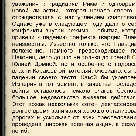
уважения к традициям Рима и одноврем
новой династии, которая начало своего
отождествляла с наступлением счастливо
Однако уже в следующем году дали о се
конфликты внутри режима. События, котор
привели к падению префекта гвардии Плав
неизвестны. Известно только, что Плавци
положение, намного превосходившее п
Наконец, дело дошло не только до трений
С
Юлией Домной, но и особенно с подро
власти Каракаллой, который, очевидно, сыг
падении своего тестя. Какой бы укрепле
Империя в тот момент, в качестве послед
войны оставалось немало очагов беспор
большое недовольство вызвали действия
Этот вожак нескольких сотен деклассиро
долгое время занимался хорошо организов
дорогах и ускользал от всех преследован
проведена широкая военная акция, в резу
погиб.