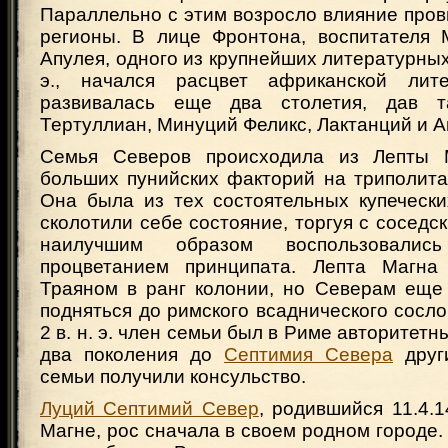
Параллельно с этим возросло влияние пров
регионы. В лице Фронтона, воспитателя 
Апулея, одного из крупнейших литературных 
э., начался расцвет африканской лите
развивалась еще два столетия, дав т
Тертуллиан, Минуций Феликс, Лактанций и А
Семья Северов происходила из Лепты 
больших пунийских факторий на триполита
Она была из тех состоятельных купечески
сколотили себе состояние, торгуя с соседс
наилучшим образом воспользовались
процветанием принципата. Лепта Магна
Траяном в ранг колонии, но Северам еще 
подняться до римского всаднического сосло
2 в. н. э. член семьи был в Риме авторитетн
два поколения до
Септимия Севера
други
семьи получили консульство.
Луций Септимий Север
, родившийся 11.4.14
Магне, рос сначала в своем родном городе. 