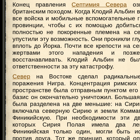
Конец правления
Септимия Севера
озн
британским походом. Когда Клодий Альбин в 1
все войска и мобильные вспомогательные 
провинции, чтобы с их помощью добиться
полностью не покоренные племена на се
упустили эту возможность. Они проникли гл
вплоть до Йорка. Почти все крепости на с
жертвами этого нападения и позж
восстанавливать. Клодий Альбин не бы
ответственности за эту катастрофу.
Север
на Востоке сделал радикальны
поражения Нигра. Концентрация римских
пространстве была отправным пунктом его 
базис он окончательно уничтожил. Больша
была разделена на две меньшие: на Сири
включала северную Сирию и земли Комма
Финикийскую. При необходимости эти дв
которых Сирия Полая имела два ле
Финикийская только один, могли быть и
против друга. Тот же принцип, который о