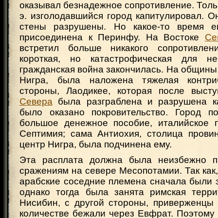
оказывал безнадежное сопротивление. Только
э. изголодавшийся город капитулировал. О
стены разрушены. Но какое-то время е
присоединена к Перинфу. На Востоке
Се
встретил больше никакого сопротивлени
короткая, но катастрофическая для не
гражданская война закончилась. На общин
Нигра, была наложена тяжелая контри
стороны, Лаодикее, которая после выст
Севера
была разграблена и разрушена к
было оказано покровительство. Город п
большое денежное пособие, италийское 
Септимия; сама Антиохия, столица прови
центр Нигра, была подчинена ему.
Эта расплата должна была неизбежно п
сражениям на севере Месопотамии. Так как,
арабские соседние племена сначала были 
однако тогда была занята римская терр
Нисибин, с другой стороны, приверженцы
количестве бежали через Евфрат. Поэтому ве