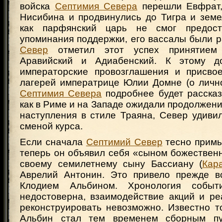
войска
Септимия Севера
перешли Евфрат,
Нисибина и продвинулись до Тигра и земе
как парфянский царь не смог предост
упоминания поддержки, его вассалы были 
Север
отметил этот успех принятием
Аравийский и Адиабенский. К этому д
императорские провозглашения и присво
лагерей императрице Юлии Домне (о личн
Септимия Севера
подробнее будет рассказ
как в Риме и на Западе ожидали продолжени
наступления в стиле Траяна, Север удиви
сменой курса.
Если сначала
Септимий Север
тесно примы
теперь он объявил себя «сыном божествен
своему семилетнему сыну Бассиану (
Кар
Аврелий Антонин. Это привело прежде в
Клодием Альбином. Хронология событ
недостоверна, взаимодействие акций и ре
реконструировать невозможно. Известно т
Альбин стал тем временем сборным пу