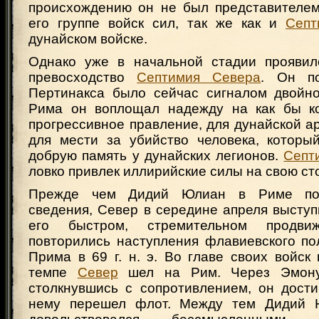
происхождению он не был представителе
его группе войск сил, так же как и
Септ
дунайском войске.
Однако уже в начальной стадии проявил
превосходство
Септимия Севера
. Он п
Пертинакса было сейчас сигналом двойно
Рима он воплощал надежду на как бы ко
прогрессивное правление, для дунайской 
для мести за убийство человека, которы
добрую память у дунайских легионов.
Септ
ловко привлек иллирийские силы на свою ст
Прежде чем Дидий Юлиан в Риме по
сведения, Север в середине апреля выступ
его быстром, стремительном продвиж
повторились наступления флавиевского по
Прима в 69 г. н. э. Во главе своих войс
темпе
Север
шел на Рим. Через Эмону
столкнувшись с сопротивлением, он дости
нему перешел флот. Между тем Дидий 