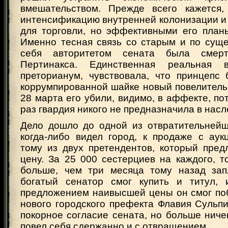
вмешательством. Прежде всего кажется,
интенсификацию внутренней колонизации и
для торговли, но эффективными его планы
Именно тесная связь со старым и по сущ
себя авторитетом сената была смерт
Пертинакса. Единственная реальная 
преторианум, чувствовала, что принцепс 
коррумпированной шайке новый повелитель
28 марта его убили, видимо, в аффекте, пот
раз гвардия никого не предназначила в насл
Дело дошло до одной из отвратительнейш
когда-либо видел город, к продаже с аук
тому из двух претендентов, который пре
цену. За 25 000 сестерциев на каждого, т
больше, чем три месяца тому назад зап
богатый сенатор смог купить и титул, 
предложением наивысшей цены он смог поб
нового городского префекта Флавия Сульп
покорное согласие сената, но больше ниче
повел себя сдержанно и с отвращением.