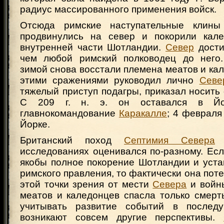
радиус массированного применения войск.
Отсюда римские наступательные клины
продвинулись на север и покорили кале
внутренней части Шотландии.
Север
дости
чем любой римский полководец до него
зимой снова восстали племена меатов и ка
этими сражениями руководил лично
Севе
тяжелый приступ подагры, приказал носить 
С 209 г. н. э. он оставался в Йо
главнокомандование
Каракалле
; 4 февраля 
Йорке.
Британский поход
Септимия Севера
в
исследованиях оценивался по-разному. Ес
якобы полное покорение Шотландии и уста
римского правления, то фактически она поте
этой точки зрения от мести
Севера
и войн
меатов и каледонцев спасла только смерт
учитывать развитие событий в послед
возникают совсем другие перспективы.