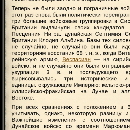
Теперь не были заодно и пограничные вой
этот раз снова были политически переигран
три большие войсковые группировки в Сир
Британии выдвинули своих кандидатов, 
Песценния Нигра, дунайская Септимия С
Британии Клодия Альбина. Базы тех силов
не случайно, не случайно они были ид
территориям восстания 68 г. н. э., когда Ви
рейнскую армию,
Веспасиан
— на сирийс
войско, и не случайно они были отправны
узурпации 3 в. и последующего в
вырисовывались три исторические и 
единицы, окружающие Империю: кельтско-р
иллирийско-фракийская на Дунае и элл
Востоке.
При всех сравнениях с положением в 68
учитывать, однако, некоторую разницу и
Важнейшие изменения с соотношением
Дунайское войско со времени Маркоман