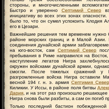
стороны, и многочисленными вспомогате
Быстро и уверенно
Септимий Север
вз
инициативу во всех этих зонах опасности
было то, что он сумел успокоить Клодия А
его в Цезари.
Важнейшие решения тем временем нужно 
районе морских границ и в Малой Азии.
соединения дунайской армии заблаговреме
на юго-восток, сам
Септимий Север
посл
пребывания в Риме направился на Восток
наступление легатов Нигра захлебнулос
окружен войсками дунайской армии, однако
смогли. После тяжелых сражений у 
разгромленные войска Нигра оставили М
весной 194 г. н. э. армия
Септимия Севе
Киликии. У Иссы, в районе поля битвы
Алек
Дария
, и на этот раз произошло решающее
Нигра снова были разбиты, а сам он погиб п
Только последний бастион побежденной 