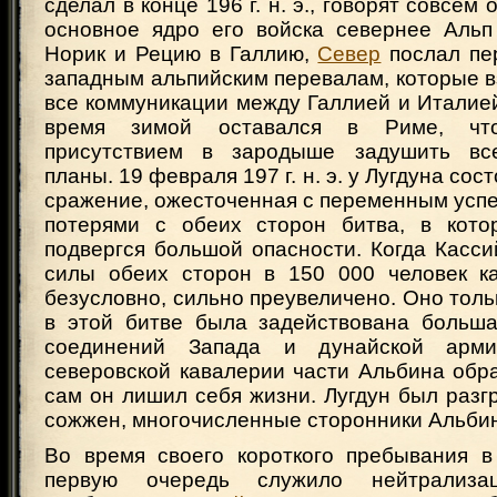
сделал в конце 196 г. н. э., говорят совсем 
основное ядро его войска севернее Альп
Норик и Рецию в Галлию,
Север
послал пе
западным альпийским перевалам, которые в
все коммуникации между Галлией и Италией
время зимой оставался в Риме, чт
присутствием в зародыше задушить вс
планы. 19 февраля 197 г. н. э. у Лугдуна с
сражение, ожесточенная с переменным усп
потерями с обеих сторон битва, в кот
подвергся большой опасности. Когда Касс
силы обеих сторон в 150 000 человек ка
безусловно, сильно преувеличено. Оно тольк
в этой битве была задействована больша
соединений Запада и дунайской арми
северовской кавалерии части Альбина обра
сам он лишил себя жизни. Лугдун был разг
сожжен, многочисленные сторонники Альбин
Во время своего короткого пребывания в
первую очередь служило нейтрализац