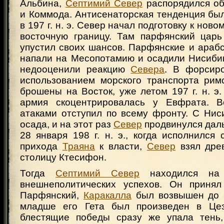
Альбина,
Септимий Север
распорядился об
и Коммода. Антисенаторская тенденция бы
в 197 г. н. э. Север начал подготовку к нов
восточную границу. Там парфянский царь
упустил своих шансов. Парфянские и араб
напали на Месопотамию и осадили Нисиби
недооценили реакцию
Севера
. В форсир
использованием морского транспорта рим
брошены на Восток, уже летом 197 г. н. э
армия скоцентрировалась у Евфрата. В
атаками отступил по всему фронту. С Нис
осада, и на этот раз
Север
продвинулся даль
28 января 198 г. н. э., когда исполнился
прихода
Траяна
к власти,
Север
взял дре
столицу Ктесифон.
Тогда
Септимий Север
находился на 
внешнеполитических успехов. Он принял
Парфянский,
Каракалла
был возвышен до «
младше его Гета был произведен в Цез
блестящие победы сразу же упала тень,