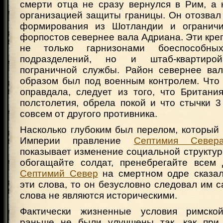
смерти отца не сразу вернулся в Рим, а 
организацией защиты границы. Он отозвал
формирования из Шотландии и ограничи
форпостов севернее вала Адриана. Эти кре
не только гарнизонами боеспособн
подразделений, но и штаб-квартиро
пограничной службы. Район севернее ва
образом был под военным контролем. Что 
оправдала, следует из того, что Британи
полстолетия, обрела покой и что стычки 3 
совсем от другого противника.
Насколько глубоким был перелом, который
Империи правление
Септимия Север
показывает изменение социальной структур
обогащайте солдат, пренебрегайте всем
Септимий Север
на смертном одре сказа
эти слова, то он безусловно следовал им с
слова не являются историческими.
Фактически жизненные условия римско
раньше не были улучшены так, как пр