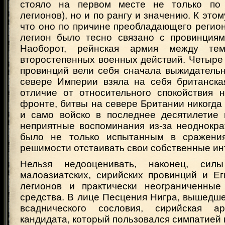
стояло на первом месте не только по 
легионов), но и по рангу и значению. К это
что оно по причине преобладающего регио
легион было тесно связано с провинциям
Наоборот, рейнская армия между те
второстепенных военных действий. Четыре
провинций вели себя сначала выжидательн
севере Империи взяла на себя британская
отличие от относительного спокойствия 
фронте, битвы на севере Британии никогда
и само войско в последнее десятилетие
неприятные воспоминания из-за неоднокра
было не только испытанным в сражени
решимости отстаивать свои собственные ин
Нельзя недооценивать, наконец, сил
малоазиатских, сирийских провинций и Ег
легионов и практически неограниченные
средства. В лице Песцения Нигра, вышедше
всаднического сословия, сирийская а
кандидата, который пользовался симпатией 