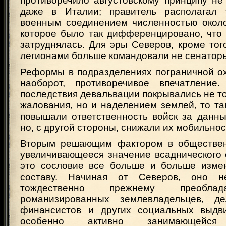
противоречило августовскому принципу не
даже в Италии; правитель располагал 
военным соединением численностью около
которое было так дифференцировано, что 
затруднялась. Для эры Северов, кроме того
легионами больше командовали не сенаторы
Реформы в подразделениях пограничной ох
наоборот, противоречивое впечатлени
последствия девальвации покрывались не 
жалования, но и наделением землей, то та
повышали ответственность войск за данны
но, с другой стороны, снижали их мобильнос
Вторым решающим фактором в обществе
увеличивающееся значение всаднического 
это сословие все больше и больше изме
составу. Начиная от Северов, оно 
тождественно прежнему преобла
романизированных землевладельцев, 
финансистов и других социальных выдви
особенно активно занимающейся 