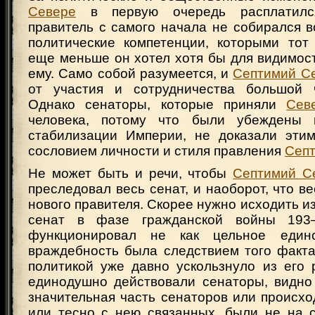
Севере
в первую очередь расплатилс
правитель с самого начала не собирался 
политические компетенции, которыми тот
еще меньше он хотел хотя бы для видимос
ему. Само собой разумеется, и
Септимий С
от участия и сотрудничества большой ч
Однако сенаторы, которые приняли
Сев
человека, потому что были убеждены 
стабилизации Империи, не доказали эти
сословием личности и стиля правления
Сеп
Не может быть и речи, чтобы
Септимий С
преследовал весь сенат, и наоборот, что ве
нового правителя. Скорее нужно исходить из
сенат в фазе гражданской войны 193
функционировал не как цельное един
враждебность была следствием того факта
политикой уже давно ускользнуло из его 
единодушно действовали сенаторы, видно 
значительная часть сенаторов или происх
или тесно с нею связанных, были не на