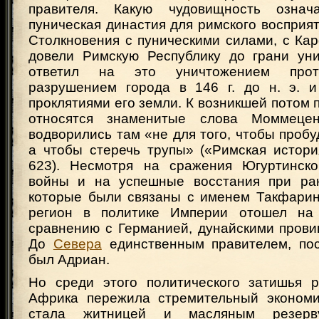
правителя. Какую чудовищность означ
пуническая династия для римского восприят
Столкновения с пуническими силами, с Кар
довели Римскую Республику до грани ун
ответил на это уничтожением прот
разрушением города в 146 г. до н. э. 
проклятиями его земли. К возникшей потом
относятся знаменитые слова Моммеце
водворились там «не для того, чтобы пробу
а чтобы стеречь трупы» («Римская истори
623). Несмотря на сражения Югуртинско
войны и на успешные восстания при ран
которые были связаны с именем Такфарин
регион в политике Империи отошел на
сравнению с Германией, дунайскими прови
До
Севера
единственным правителем, по
был Адриан.
Но среди этого политического затишья 
Африка пережила стремительный экономи
стала житницей и масляным резерв