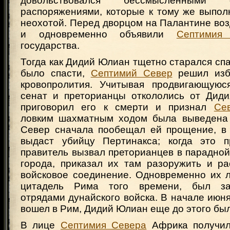
довольствовался бессмысленными о
распоряжениями, которые к тому же выпол
неохотой. Перед дворцом на Палантине во
и одновременно объявили
Септимия
государства.
Тогда как Дидий Юлиан тщетно старался спас
было спасти,
Септимий Север
решил избе
кровопролития. Учитывая продвигающу
сенат и преторианцы откололись от Дид
приговорил его к смерти и признал
Се
ловким шахматным ходом была выведена 
Север сначала пообещал ей прощение, в 
выдаст убийцу Пертинакса; когда это п
правитель вызвал преторианцев в парадно
города, приказал их там разоружить и р
войсковое соединение. Одновременно их л
цитадель Рима того времени, был за
отрядами дунайского войска. В начале июня 
вошел в Рим, Дидий Юлиан еще до этого был
В лице
Септимия Севера
Африка получил