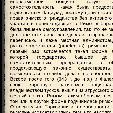
иноплеменной общине такую 
самостоятельность, какая была предост
подвластным Лациуму; поэтому церитской 
права римского гражданства без активного
участия в происходивших в Риме выборах
была лишена самоуправления, так что не м
должностные лица заведовали отправлен
переписью, и даже местная администрац
руках заместителя (praefectus) римского
первый раз встречается такая форма з
которой государство, бывшее до
самостоятельным, превращается в 
продолжающую законно существоват
возможности что-либо делать по собствен
Вскоре после того (343 г. до н.э.) и Фал
свою коренную латинскую национа
владычеством тусков, вышли из этрусского с
вечный союз с Римом; таким образом, вся
той или в другой форме подчинилась римск
Относительно Тарквинии и в особенности 
римляне удовлетворились тем, что надолго с