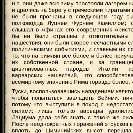
н.э. они даже всю зиму простояли лагерем н
и дрались на берегу с греческими пиратами 
не были прогнаны в следующем году сы
полководца Луцнем Фурнем Камиллом; 
слышал в Афинах его современник Аристот
бы ни были страшны и отяготительны 
нашествия, они были скорее несчастными с
политическими событиями, и главным их п
то, что на римлян все более и более приуча
их собственной стране, и за границ
цивилизованных народов Италии пр
варварских нашествий, что способствов
всемирному значению Рима гораздо более, 
Туски, воспользовавшись нападением кельтов
чтобы попытаться завладеть Вейями, нич
потому что выступили в поход с недоста
силами; лишь только варвары удалилис
Лациума дала себя знать с такою же сило
После неоднократных поражений этрусков 
вплоть до Циминийских высот перешла