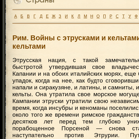
А
Б
В
Г
Д
Е
Ж
З
И
К
Л
М
Н
О
П
Р
С
Т
У
Ф
Рим. Войны с этрусками и кельтам
кельтами
Этрусская нация, с такой замечател
быстротой утвердившая свое владыче
Капании и на обоих италийских морях, еще
упадок, когда на нее, как будто сговоривш
напали и сиракузяне, и латины, и самниты, 
кельты. Она утратила свое морское могущ
Кампании этруски утратили свою независи
время, когда инсубры и кеноманы поселились
около того же времени римское гражданст
десятков лет перед тем глубоко уни
порабощенное Порсеной — снова ста
наступательно против Этрурии. Пу