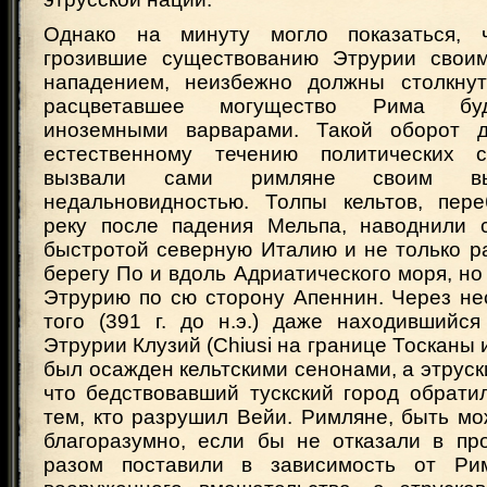
Однако на минуту могло показаться, 
грозившие существованию Этрурии свои
нападением, неизбежно должны столкнут
расцветавшее могущество Рима буд
иноземными варварами. Такой оборот д
естественному течению политических 
вызвали сами римляне своим вы
недальновидностью. Толпы кельтов, пер
реку после падения Мельпа, наводнили 
быстротой северную Италию и не только р
берегу По и вдоль Адриатического моря, но
Этрурию по сю сторону Апеннин. Через не
того (391 г. до н.э.) даже находившийс
Этрурии Клузий (Chiusi на границе Тосканы 
был осажден кельтскими сенонами, а этруски
что бедствовавший тускский город обрати
тем, кто разрушил Вейи. Римляне, быть мо
благоразумно, если бы не отказали в п
разом поставили в зависимость от Ри