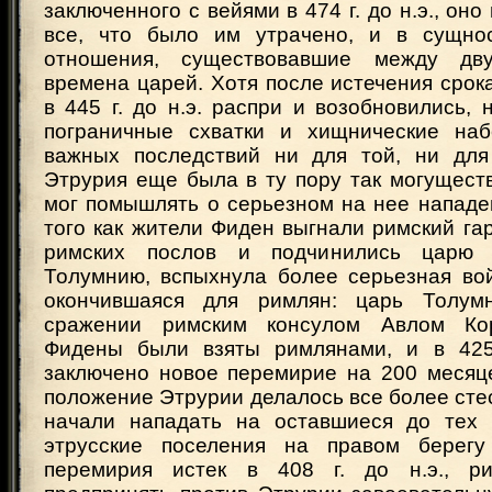
заключенного с вейями в 474 г. до н.э., он
все, что было им утрачено, и в сущнос
отношения, существовавшие между дв
времена царей. Хотя после истечения срок
в 445 г. до н.э. распри и возобновились,
пограничные схватки и хищнические наб
важных последствий ни для той, ни для
Этрурия еще была в ту пору так могущест
мог помышлять о серьезном на нее нападе
того как жители Фиден выгнали римский га
римских послов и подчинились царю 
Толумнию, вспыхнула более серьезная вой
окончившаяся для римлян: царь Толу
сражении римским консулом Авлом Ко
Фидены были взяты римлянами, и в 425 
заключено новое перемирие на 200 месяц
положение Этрурии делалось все более сте
начали нападать на оставшиеся до тех 
этрусские поселения на правом берегу
перемирия истек в 408 г. до н.э., р