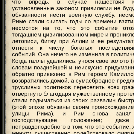
что впредь, в случае нашествия ке
установленные законом привилегии не буд
обязанности нести военную службу, несмо
Риме стали считать годы со времени взяти
несмотря на то, что это событие ото
тогдашнем цивилизованном мире и проникло
летописи, битву при Аллии и ее результа
отнести к числу богатых последствия
событий. Она ничего не изменила в политич
Когда галлы удалились, унося свое золото (
словам позднейшей и неискусно придуманн
обратно привезено в Рим героем Камиллом
возвратились домой, а сумасбродное пред
трусливых политиков переселить всех гра
отвергнуто благодаря мужественному проте
стали подыматься из своих развалин быст
(этой эпохе обязаны своим происхождение
улицы Рима), и Рим снова занял
господствующее положение; даж
неправдоподобного в том, что это событие, 
минуту, существенно содействовало смягч