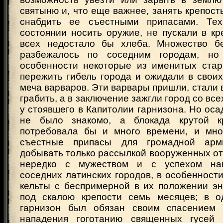
святыню и, что еще важнее, занять крепость
снабдить ее съестными припасами. Те
состоянии носить оружие, не пускали в кре
всех недостало бы хлеба. Множество б
разбежалось по соседним городам, н
особенности некоторые из именитых ста
пережить гибель города и ожидали в свои
меча варваров. Эти варвары пришли, стали в
грабить, а в заключение зажгли город со все
у стоявшего в Капитолии гарнизона. Но оса
не было знакомо, а блокада крутой к
потребовала бы и много времени, и мног
съестные припасы для громадной ар
добывать только рассылкой вооруженных от
нередко с мужеством и с успехом на
соседних латинских городов, в особенност
кельты с беспримерной в их положении эн
под скалою крепости семь месяцев; в о
гарнизон был обязан своим спасением 
нападения гоготанию священных гусей 