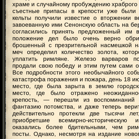
храме и случайному пробуждению храброго
съестные припасы в крепости уже были 
кельты получили известие о вторжении в
завоеванную ими Сенонскую область на бе
согласились принять предложенный им в
положение дел было очень верно обри
брошенный с презрительной насмешкой н
меч определил количество золота, кото
уплатить римляне. Железо варваров п
продали свою победу и этим путем сами о
Все подробности этого необычайного со
катастрофа поражения и пожара, день 18 ию
место, где была зарыта в землю городск
место, где было отражено неожиданн
крепость, — перешли из воспоминаний 
фантазию потомства, и даже теперь верит
действительно протекли две тысячи лет
приобретшие всемирно-историческую и
оказались более бдительными, чем рим
посты. Однако, несмотря на издание ново