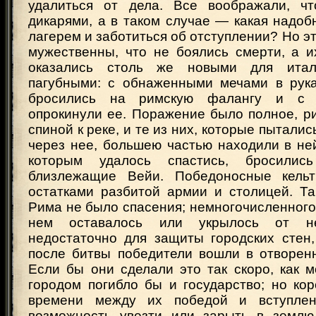
удалиться от дела. Все воображали, ч
дикарями, а в таком случае — какая надоб
лагерем и заботиться об отступлении? Но эт
мужественны, что не боялись смерти, а 
оказались столь же новыми для итал
пагубными: с обнаженными мечами в рук
бросились на римскую фалангу и с п
опрокинули ее. Поражение было полное, р
спиной к реке, и те из них, которые пытали
через нее, большею частью находили в ней
которым удалось спастись, бросилис
близлежащие Вейи. Победоносные кель
остатками разбитой армии и столицей. Та
Рима не было спасения; немногочисленного 
нем оставалось или укрылось от не
недостаточно для защиты городских стен,
после битвы победители вошли в отворен
Если бы они сделали это так скоро, как м
городом погибло бы и государство; но ко
времени между их победой и вступле
возможность увезти или зарыть в землю