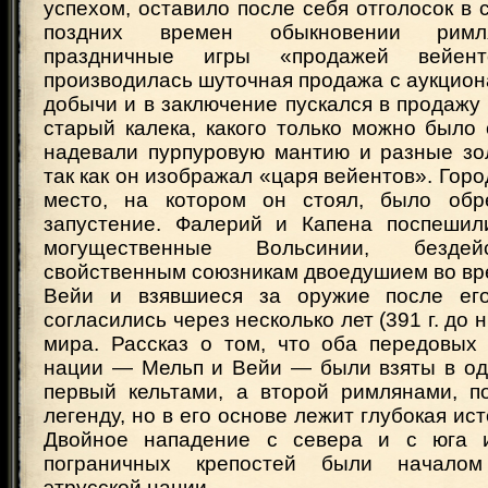
успехом, оставило после себя отголосок в
поздних времен обыкновении римля
праздничные игры «продажей вейен
производилась шуточная продажа с аукцио
добычи и в заключение пускался в продаж
старый калека, какого только можно было 
надевали пурпуровую мантию и разные зо
так как он изображал «царя вейентов». Горо
место, на котором он стоял, было обр
запустение. Фалерий и Капена поспешил
могущественные Вольсинии, бездей
свойственным союзникам двоедушием во вр
Вейи и взявшиеся за оружие после его
согласились через несколько лет (391 г. до н
мира. Рассказ о том, что оба передовых 
нации — Мельп и Вейи — были взяты в оди
первый кельтами, а второй римлянами, п
легенду, но в его основе лежит глубокая ис
Двойное нападение с севера и с юга 
пограничных крепостей были началом
этрусской нации.