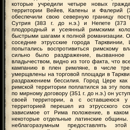
которые учредили четыре новых гражда
территории Вейев, Капены и Фалерий (3
обеспечили свою северную границу пост
Сутрия (383 г. до н.э.) и Непете (373 г
плодородный и усеянный римскими кол
быстрыми шагами к полной романизации. Око
соседние этрусские города Тарквинии,
попытались воспротивиться римскому вл
сильно было раздражение, вызванное
владычеством, видно из того факта, что вс
кампанию в плен римляне, в числе тре
умерщвлены на торговой площади в Таркви
раздражением бессилия. Город Цере как
римской территории поплатился за эту поп
по мирному договору (351 г. до н.э.) он уст
своей территории, а с оставшеюся у
территорией перешел из этрусского с
зависимое от Рима положение, в каком
некоторые отдельные латинские общины.
неблагоразумным предоставлять это