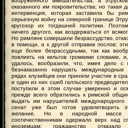
вооруженного вмешательства, а этруско
оказанного им покровительства; но такая 
интервенция, которая заставила бы рим
серьезную войну на северной границе Этру
кругозор их тогдашней политики. Поэто
ничего другого, как воздержаться от всяко
Но римляне совершили безрассудство, отка
в помощи, а к другой отправив послов; эт
еще более безрассудными, так как вообр
повлиять на кельтов громкими словами, и
удалось, вообразили, что, имея дело с 
безнаказанно нарушать международные о
рядах клузийцев они приняли участие в сра
и один из них сшиб галльского предводител
поступили в этом случае умеренно и ос
прежде всего обратились к римской общи
выдать им нарушителей международного 
сенат уже был готов удовлетворить э
желание. Но в народной массе 
соотечественникам одержало верх над с
иноземцам: гражданство отказал