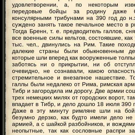
удовлетворении, а, по некоторым изв
передовые бойцы за родину даже б
консулярными трибунами на 390 год до н.
суждено занять такое печальное место в р
Тогда Бренн, т. е. предводитель галлов, сн
все военные силы кельтов, состоявшие, как 
тыс. чел., двинулись на Рим. Такие похо
далекие страны были обыкновенным де
которые шли вперед как вооруженные толпы
заботясь ни о прикрытии, ни об отступ
очевидно, не сознавали, какою опасност
стремительное и внезапное нашествие. То
галлы были недалеко от Рима, римская ар
Тибр и загородила им дорогу. Две армии со
трех немецких милях от городских ворот, та
впадает в Тибр, и дело дошло 18 июля 390 г.
Даже в эту минуту римляне шли на бой
безумно дерзко, как будто имели дело не
армией, а с шайкой разбойников, и вождям
неопытные, так как сословные распри з