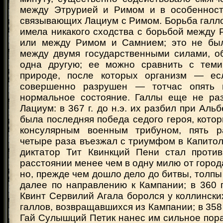
между Этрурией и Римом и в особенност
связывающих Лациум с Римом. Борьба галл
имела никакого сходства с борьбой между
или между Римом и Самнием; это не был
между двумя государственными силами, 
одна другую; ее можно сравнить с теми
природе, после которых организм — ес
совершенно разрушен — тотчас опять 
нормальное состояние. Галлы еще не ра
Лациум: в 367 г. до н.э. их разбил при Аль
была последняя победа седого героя, кото
консулярным военным трибуном, пять р
четыре раза въезжал с триумфом в Капитолий
диктатор Тит Квинкций Пени стал проти
расстоянии менее чем в одну милю от города
но, прежде чем дошло дело до битвы, толпы
далее по направлению к Кампании; в 360 г.
Квинт Сервилий Агала боролся у коллински
галлов, возвращавшихся из Кампании; в 358 г
Гай Сулышций Петик нанес им сильное пораж