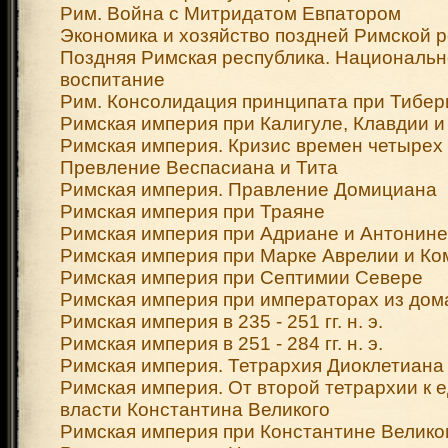
Рим. Война с Митридатом Евпатором
Экономика и хозяйство поздней Римской 
Поздняя Римская республика. Национально
воспитание
Рим. Консолидация принципата при Тибер
Римская империя при Калигуле, Клавдии 
Римская империя. Кризис времен четырех
Превление Веспасиана и Тита
Римская империя. Правление Домициана
Римская империя при Траяне
Римская империя при Адриане и Антонин
Римская империя при Марке Аврелии и К
Римская империя при Септимии Севере
Римская империя при императорах из дом
Римская империя в 235 - 251 гг. н. э.
Римская империя в 251 - 284 гг. н. э.
Римская империя. Тетрархия Диоклетиана
Римская империя. От второй тетрархии к 
власти Константина Великого
Римская империя при Константине Велико