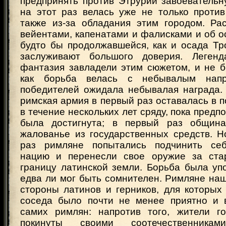
предпринять против Этрурии завоевательн
на этот раз велась уже не только против
также из-за обладания этим городом. Ра
вейентами, капенатами и фалисками и об о
будто бы продолжавшейся, как и осада Тро
заслуживают большого доверия. Легенд
фантазия завладели этим сюжетом, и не б
как борьба велась с небывалым нап
победителей ожидала небывалая награда.
римская армия в первый раз оставалась в п
в течение нескольких лет сряду, пока предп
была достигнута; в первый раз община
жалованье из государственных средств. Н
раз римляне попытались подчинить се
нацию и перенесли свое оружие за ста
границу латинской земли. Борьба была уп
едва ли мог быть сомнителен. Римляне на
стороны латинов и герников, для которых
соседа было почти не менее приятно и 
самих римлян: напротив того, жители г
покинуты своими соотечественника