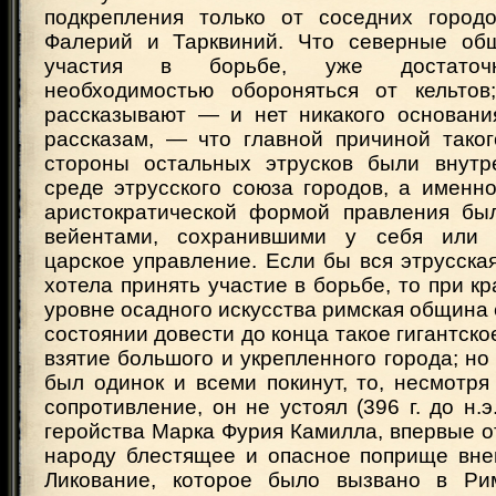
подкрепления только от соседних город
Фалерий и Тарквиний. Что северные об
участия в борьбе, уже достаточн
необходимостью обороняться от кельтов
рассказывают — и нет никакого основани
рассказам, — что главной причиной таког
стороны остальных этрусков были внутр
среде этрусского союза городов, а именно
аристократической формой правления бы
вейентами, сохранившими у себя или 
царское управление. Если бы вся этрусска
хотела принять участие в борьбе, то при кр
уровне осадного искусства римская община 
состоянии довести до конца такое гигантско
взятие большого и укрепленного города; но 
был одинок и всеми покинут, то, несмотр
сопротивление, он не устоял (396 г. до н.э
геройства Марка Фурия Камилла, впервые 
народу блестящее и опасное поприще вне
Ликование, которое было вызвано в Ри