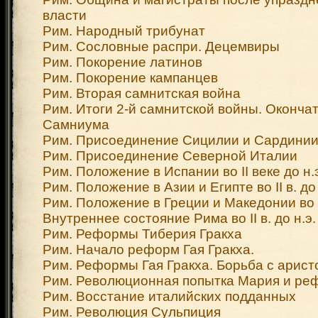
власти
Рим. Народный трибунат
Рим. Сословные распри. Децемвиры
Рим. Покорение латинов
Рим. Покорение кампанцев
Рим. Вторая самнитская война
Рим. Итоги 2-й самнитской войны. Оконча
Самниума
Рим. Присоединение Сицилии и Сардинии
Рим. Присоединение Северной Италии
Рим. Положение в Испании во II веке до н.
Рим. Положение в Азии и Египте во II в. до 
Рим. Положение в Греции и Македонии во II
Внутреннее состояние Рима во II в. до н.э.
Рим. Реформы Тиберия Гракха
Рим. Начало реформ Гая Гракха.
Рим. Реформы Гая Гракха. Борьба с арист
Рим. Революционная попытка Мария и ре
Рим. Восстание италийских подданных
Рим. Революция Сульпиция