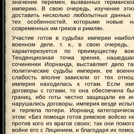
значение перемен, вызванных германско
империю. В свою очередь, изучение эти
доставить несколько любопытных данных 
тех особенностей, которыми новые н
современных им греков и римлян.
Участие готов в судьбах империи наибо
военном деле, т. к., в свою очередь, 
характеризуется по преимуществу во
Тенденциозная точка зрения, нашедш
сочинении Иорнанда, выставляет дело та
политические судьбы империи, ее военн
слабость вполне зависели от тех отнош
империя находилась к готам. Если им
договоры с готами, то она обеспечена бы
границ, ибо готы честно защищали ее и
нарушались договоры, империя везде испы
и терпела потери. Иорнанд категоричес
этом: «Без помощи готов римское войско н
против кого из врагов своих; так они помог
войне его с Лицинием, и благодаря их пом