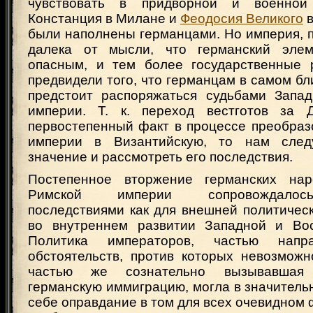
чувствовать в придворной и военной
Констанция в Милане и
Феодосия Великого
в
были наполнены германцами. Но империя, 
далека от мысли, что германский эле
опасным, и тем более государственные 
предвидели того, что германцам в самом 
предстоит распоряжаться судьбами Запа
империи. Т. к. переход вестготов за Д
первостепенный факт в процессе преобраз
империи в Византийскую, то нам след
значение и рассмотреть его последствия.
Постепенное вторжение германских на
Римской империи сопровождалос
последствиями как для внешней политическ
во внутреннем развитии Западной и Вос
Политика императоров, частью напр
обстоятельств, против которых невозможн
частью же сознательно вызывавшая
германскую иммиграцию, могла в значитель
себе оправдание в том для всех очевидном ф