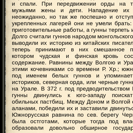
и спали. При передвижении орды на т
мужьями жены и дети. Нападение их
неожиданно, но так же поспешно и отступ
укрепленных лагерей они не умели брать:
приготовительные работы, а гунны терпеть и
Долго считали гуннов народом монгольског
выводили их историю из китайских писате
теперь принимают в них смешанное п
котором чудская и финская кровь сос
содержание. Равнины между Волгою и Ур
этими кочевниками со времени Р. Хр.; юж
под именем белых гуннов и упоминает
историков, северная орда, или черные гунн
на Урале. В 372 г. под предводительство
гунны двинулись к юго-западу поиска
обильных пастбищ. Между Доном и Волгой 
аланами, победили их и заставили двинутьс
Южнорусская равнина по сев. берегу Чер
была остготами, которые тогда под вла
образовали довольно обширное государ