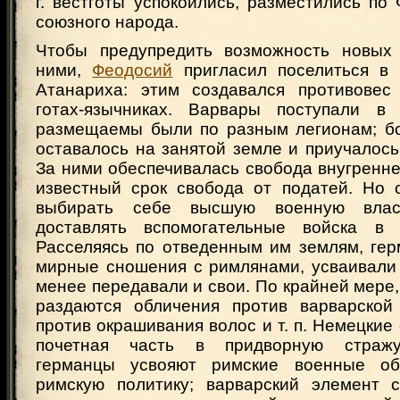
г. вестготы успокоились, разместились по
союзного народа.
Чтобы предупредить возможность новых
ними,
Феодосий
пригласил поселиться в 
Атанариха: этим создавался противовес
готах-язычниках. Варвары поступали в 
размещаемы были по разным легионам; б
оставалось на занятой земле и приучалось
За ними обеспечивалась свобода внугренне
известный срок свобода от податей. Но 
выбирать себе высшую военную власт
доставлять вспомогательные войска в 
Расселяясь по отведенным им землям, гер
мирные сношения с римлянами, усваивали 
менее передавали и свои. По крайней мере, 
раздаются обличения против варварской
против окрашивания волос и т. п. Немецкие 
почетная часть в придворную стражу
германцы усвояют римские военные о
римскую политику; варварский элемент 