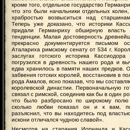
кроме того, отдельное государство Германри
что это были начальники отдельных колен
храбростью возвыситься над старшинам
Теперь уже доказано, что историки Кас
придали Германриху обширную власть 
тенденции. Малая достоверность древнейш
прекрасно документируется письмом ост
Аталариха римскому сенату от 534 г. Корол
заслугах готского историка Кассиодора
погрузился в древность нашего рода и вы
едва хранилось в памяти наших предков. 
забвения готских королей, восстановив в по
рода Амалов, ясно показав, что мы составля
королевской династии. Первоначальную го
связал с римской, соединив как бы в один р
что было разбросано по широкому полю 
сколько любви показал он и к вам, п
разъяснил, что вы находитесь под власть
искони отличался чудною славой».
Несмотря на старания Иорнанда и Касс