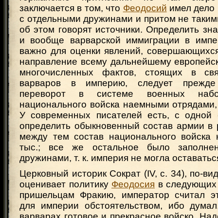
заключается в том, что
Феодосий
имел дело 
с отдельными дружинами и притом не таким
об этом говорят источники. Определить зн
и вообще варварской иммиграции в импе
важно для оценки явлений, совершающихся
направление всему дальнейшему европейск
многочисленных фактов, стоящих в св
варваров в империю, следует прежде
переворот в системе военных наб
национального войска наемными отрядами,
У современных писателей есть, с одной 
определить обыкновенный состав армии в 
между тем состав национального войска
тыс.; все же остальное было заполне
дружинами, т. к. империя не могла оставатьс
Церковный историк Сократ (IV, с. 34), по-в
оценивает политику
Феодосия
в следующих 
пришельцам Фракию, император считал э
для империи обстоятельством, ибо думал
варварах готовое и прекрасное войско. Над