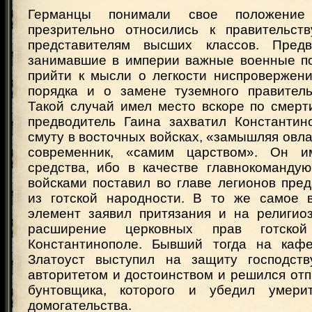
Германцы понимали свое положени
презрительно относились к правительст
представителям высших классов. Предв
занимавшие в империи важные военные по
прийти к мысли о легкости ниспровержен
порядка и о замене туземного правитель
Такой случай имел место вскоре по смер
предводитель Гаина захватил Константин
смуту в восточных войсках, «замышляя овлад
современник, «самим царством». Он 
средства, ибо в качестве главнокоманду
войсками поставил во главе легионов пре
из готской народности. В то же самое 
элемент заявил притязания и на религио
расширение церковных прав готско
Константинополе. Бывший тогда на кафе
Златоуст выступил на защиту господст
авторитетом и достоинством и решился отп
бунтовщика, которого и убедил умери
домогательства.