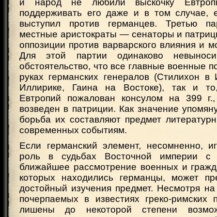
и народ не любили выскочку Евтро
поддерживать его даже и в том случае, 
выступил против германцев. Третью па
местные аристократы — сенаторы и патриц
оппозиции против варварского влияния и м
Для этой партии одинаково невыно
обстоятельство, что все главные военные п
руках германских генералов (Стилихон в 
Иллирике, Гаина на Востоке), так и то
Евтропий пожалован консулом на 399 г.
возведен в патриции. Как значение упомяну
борьба их составляют предмет литературн
современных событиям.
Если германский элемент, несомненно, 
роль в судьбах Восточной империи с 
ближайшее рассмотрение военных и гражда
которых находились германцы, может пр
достойный изучения предмет. Несмотря на
почерпаемых в известиях греко-римских 
лишены до некоторой степени возмож