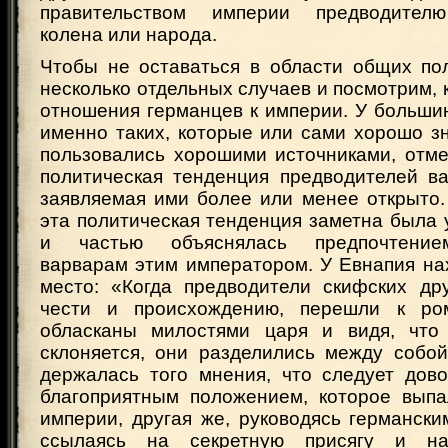
правительством империи предводител
колена или народа.
Чтобы не оставаться в области общих по
несколько отдельных случаев и посмотрим, к
отношения германцев к империи. У больши
именно таких, которые или сами хорошо з
пользовались хорошими источниками, отме
политическая тенденция предводителей ва
заявляемая ими более или менее открыто.
эта политическая тенденция заметна была
и частью объяснялась предпочтение
варварам этим императором. У Евнапия н
место: «Когда предводители скифских др
чести и происхождению, перешли к ром
обласканы милостями царя и видя, что
склоняется, они разделились между собой
держалась того мнения, что следует дово
благоприятным положением, которое вып
империи, другая же, руководясь германск
ссылаясь на секретную присягу и н