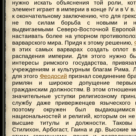
нужно искать объяснения той роли, кот
элемент играет в империи в конце IV и в V в
к окончательному заключению, что для грек
не по силам борьба с новыми и но
выдвигаемыми Северо-Восточной Европой
настаивать более на упорном противополо
варварского мира. Придя к этому решению,
в этих самых варварах создать оплот в
распадения империи. Для этого нужно б
интересы римского государства, привяза
учреждениям и культурным благам Рима. 
для этого
Феодосий
признал соединение бра
римлян и широкое допущение первы
гражданским должностям. В этом отношен
значительные уступки религиозному принц
службу даже приверженцев языческого к
поэтому окружен был выдающимис
национальностей и религий, которым он не
высшие титулы и должности. Таковы 
Стилихон, Арбогаст, Гаина и др. Высокие 