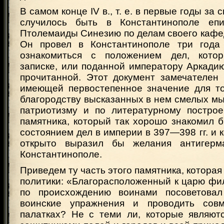
В самом конце IV в., т. е. в первые годы за
случилось быть в Константинополе епис
Птолемаиды Синезию по делам своего кафе
Он провел в Константинополе три года
ознакомиться с положением дел, кото
записке, или поданной императору Аркади
прочитанной. Этот документ замечателен 
имеющей первостепенное значение для то
благородству высказанных в нем смелых мы
патриотизму и по литературному построе
памятника, который так хорошо знакомил 
состоянием дел в империи в 397—398 гг. и к
открыто выразил бы желания антигерм
Константинополе.
Приведем ту часть этого памятника, которая
политики: «Благорасположенный к царю фи
по происхождению воинами посоветова
воинские упражнения и проводить сов
палатках? Не с теми ли, которые являют