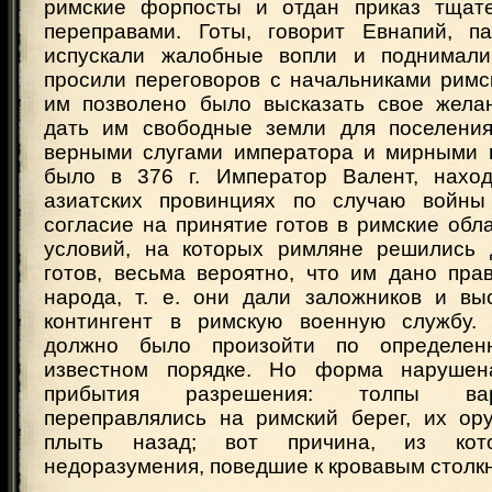
римские форпосты и отдан приказ тщате
переправами. Готы, говорит Евнапий, п
испускали жалобные вопли и поднимали
просили переговоров с начальниками римс
им позволено было высказать свое жела
дать им свободные земли для поселения
верными слугами императора и мирными 
было в 376 г. Император Валент, наход
азиатских провинциях по случаю войны
согласие на принятие готов в римские обла
условий, на которых римляне решились 
готов, весьма вероятно, что им дано пра
народа, т. е. они дали заложников и вы
контингент в римскую военную службу. 
должно было произойти по определен
известном порядке. Но форма наруше
прибытия разрешения: толпы ва
переправлялись на римский берег, их ор
плыть назад; вот причина, из кот
недоразумения, поведшие к кровавым столк