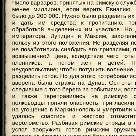
Число варваров, принятых на римскую служб
менее миллиона, если верить Евнапию, 
было до 200 000. Нужно было разделить их
и дать им средства к пропитанию, по
обработкой выделенных им участков. Но
императора, Лупицин и Максим, захотел
пользу из этого положения. Не разделяя п
не позаботились снабдить его припасами, 
возвышенной цене, вследствие чего готы
пленников, а потом жен и детей. П
неудовольствие; чтобы потушить волнение,
разделить готов. Но для этого потребовалис
вверена была стража на Дунае. Остготы 
следившие с того берега за событиями, вос
и также переправились на римскую с
полководцы поняли опасность, пригласили
на угощение в Маркианополь и умертвили 
удалось спастись и жестоко отомсти
вероломство. Разбивая римские отряды в л
успел вооружить готов римским оружие