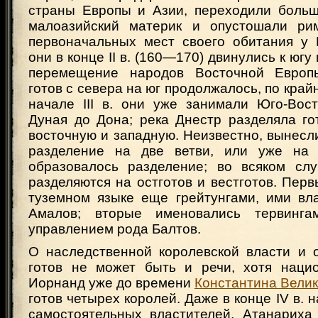
страны Европы и Азии, переходили боль
малоазийский материк и опустошали рим
первоначальных мест своего обитания у 
они в конце II в. (160—170) двинулись к югу
перемещение народов Восточной Европ
готов с севера на юг продолжалось, по крайн
начале III в. они уже занимали Юго-Вос
Дуная до Дона; река Днестр разделяла го
восточную и западную. Неизвестно, вынесл
разделение на две ветви, или уже на 
образовалось разделение; во всяком случ
разделяются на остготов и вестготов. Пер
туземном языке еще грейтунгами, ими вл
Амалов; вторые именовались тервинг
управлением рода Балтов.
О наследственной королевской власти и 
готов не может быть и речи, хотя наци
Иорнанд уже до времени
Константина Велик
готов четырех королей. Даже в конце IV в. 
самостоятельных властителей, Атанариха 