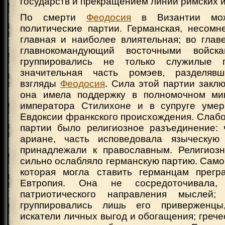
государств и прекращением линии римских 
По смерти
Феодосия
в Византии мож
политические партии. Германская, несомн
главная и наиболее влиятельная; во глав
главнокомандующий восточными войск
группировались не только служилые 
значительная часть ромэев, разделявш
взгляды
Феодосия
. Сила этой партии заклю
она имела поддержку в полномочном мин
императора Стилихоне и в супруге умер
Евдоксии франкского происхождения. Слабо
партии было религиозное разъединение: 
ариане, часть исповедовала языческую 
принадлежали к православным. Религиоз
сильно ослабляло германскую партию. Само
которая могла ставить германцам прегр
Евтропия. Она не сосредоточивала,
патриотического направления мыслей;
группировались лишь его приверженц
искатели личных выгод и обогащения; грече