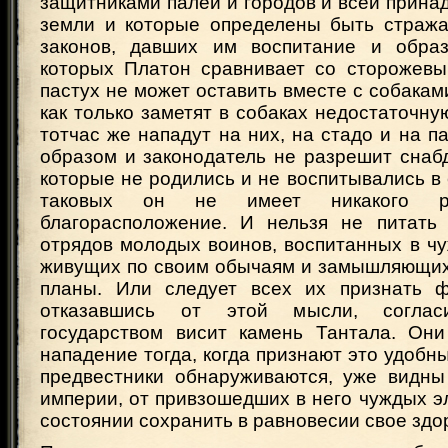
защитниками палей и городов и всей прин
земли и которые определены быть стража
законов, давших им воспитание и образ
которых Платон сравнивает со сторожевы
пастух не может оставить вместе с собаками
как только заметят в собаках недостаточну
тотчас же нападут на них, на стадо и на п
образом и законодатель не разрешит снаб
которые не родились и не воспитывались в е
таковых он не имеет никакого ру
благорасположение. И нельзя не питать
отрядов молодых воинов, воспитанных в ч
живущих по своим обычаям и замышляющи
планы. Или следует всех их признать ф
отказавшись от этой мысли, соглас
государством висит камень Тантала. Он
нападение тогда, когда признают это удобн
предвестники обнаруживаются, уже видны
империи, от привзошедших в него чуждых э
состоянии сохранить в равновесии свое здо