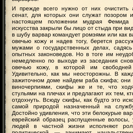
И прежде всего нужно от них очистить 
сенат, для которых они служат позором 
настоящем положении мудрая Фемида 
искусства закрыли бы лицо от стыда при вид
в шубу варвар командует ромэями или как ва
овечью кожу и надев тогу, берется рассу
мужами о государственных делах, садяс
опытных законоведов. Но в тоге им неудо
немедленно по выходе из заседания сно
овечью кожу, в которой им свободней
Удивительно, как мы неосторожны. В каж
зажиточном доме найдем раба скифа; они 
виночерпиями, скифы же и те, что ход
стульями на плечах и предлагают их тем, кт
отдохнуть. Всюду скифы, как будто это ис
самой природой назначенный на служб
Достойно удивления, что эти белокурые ва
еврейский образец распущенные волосы, 
людей в частной жизни исполняют рол
политической — занимают начальстве