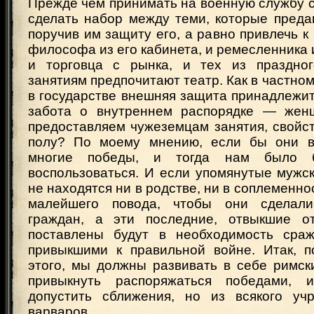
Прежде чем принимать на военную службу 
сделать набор между теми, которые преда
поручив им защиту его, а равно привлечь к
философа из его кабинета, и ремесленника и
и торговца с рынка, и тех из праздног
занятиям предпочитают театр. Как в частном
в государстве внешняя защита принадлежит
забота о внутреннем распорядке — жен
предоставляем чужеземцам занятия, свойс
полу? По моему мнению, если бы они в
многие победы, и тогда нам было 
воспользоваться. И если упомянутые мужс
не находятся ни в родстве, ни в соплеменно
малейшего повода, чтобы они сделали
граждан, а эти последние, отвыкшие от
поставлены будут в необходимость сраж
привыкшими к правильной войне. Итак, 
этого, мы должны развивать в себе римск
привыкнуть распоряжаться победами,
допустить сближения, но из всякого уч
варваров.