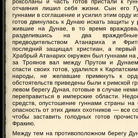
роксоланы и часть готов пристали к гун
отчаяния лишил себя жизни. Сын его Г
гуннами в соглашение и усилил этим орду их
готов двинулась к Дунаю искать защиты у 
жившие на Дунае, в то время враждова
разделившись на два враждебны
предводительством Атанариха и Фрит
последний защищал христиан, а первый 
Храбрый Атанарих окружен был гуннами на 
за Троянов вал между Прутом и Дунаем;
спасти своих готов, удалился к Карпатски
народы, не желавшие примкнуть к орд
обстоятельств приведены были к римской гр
левом берегу Дуная, готовые в случае нем
переправиться в имперские области. Недо
средств, опустошение гуннами страны на 
опасность от этих диких охотников — все со
чтобы заставить голодных готов прочист
Фракию.
Между тем на противоположном берегу Ду