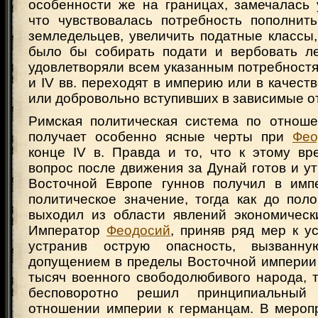
особенности же на границах, замечалась 
что чувствовалась потребность пополни
земледельцев, увеличить податные классы
было бы собирать подати и вербовать л
удовлетворяли всем указанным потребностям,
и IV вв. переходят в империю или в качест
или добровольно вступивших в зависимые о
Римская политическая система по отнош
получает особенно ясные черты при
Фео
конце IV в. Правда и то, что к этому вр
вопрос после движения за Дунай готов и у
Восточной Европе гуннов получил в имп
политическое значение, тогда как до пол
выходил из области явлений экономическ
Император
Феодосий
, приняв ряд мер к у
устранив острую опасность, вызванн
допущением в пределы Восточной империи 
тысяч военного свободолюбивого народа, 
бесповоротно решил принципиальны
отношении империи к германцам. В меро