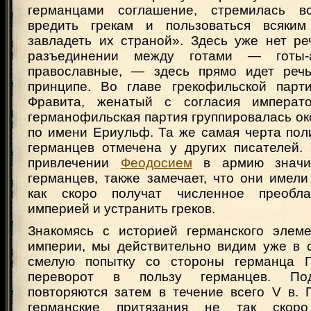
германцами соглашение, стремилась в
вредить грекам и пользоваться всяким
завладеть их страной». Здесь уже нет ре
разъединении между готами — готы-
православные, — здесь прямо идет речь
принципе. Во главе грекофильской парт
Фравита, женатый с согласия императо
германофильская партия группировалась ок
по имени Ериульф. Та же самая черта пол
германцев отмечена у других писателей. 
привлечении
Феодосием
в армию значит
германцев, также замечает, что они имел
как скоро получат численное преобла
империей и устранить греков.
Знакомясь с историей германского элем
империи, мы действительно видим уже в с
смелую попытку со стороны германца Г
переворот в пользу германцев. По
повторяются затем в течение всего V в. 
германские притязания не так скоро