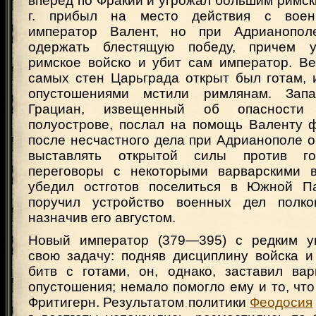
вперед по Фракии и угрожал большим римск
г. прибыл на место действия с воен
император Валент, но при Адрианопол
одержать блестящую победу, причем 
римское войско и убит сам император. Ве
самых стен Царьграда открыт был готам, 
опустошениями мстили римлянам. Зап
Грациан, извещенный об опасности
полуострове, послал на помощь Валенту ф
после несчастного дела при Адрианополе 
выставлять открытой силы против го
переговоры с некоторыми варварскими в
убедил остготов поселиться в Южной П
поручил устройство военных дел полк
назначив его августом.
Новый император (379—395) с редким у
свою задачу: подняв дисциплину войска и
битв с готами, он, однако, заставил вар
опустошения; немало помогло ему и то, что
Фритигерн. Результатом политики
Феодосия