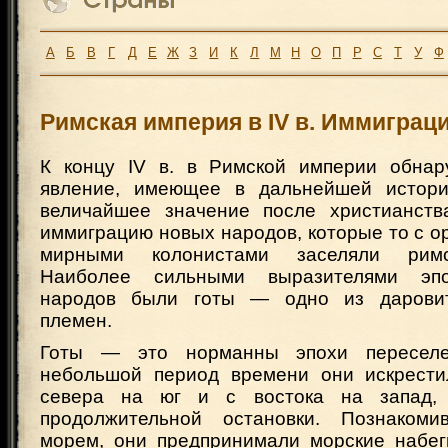
А
Б
В
Г
Д
Е
Ж
З
И
К
Л
М
Н
О
П
Р
С
Т
У
Ф
Римская империя в IV в. Иммиграц
К концу IV в. в Римской империи обнар
явление, имеющее в дальнейшей истори
величайшее значение после христианств
иммиграцию новых народов, которые то с ор
мирными колонистами заселяли римс
Наиболее сильными выразителями эпо
народов были готы — одно из дарови
племен.
Готы — это норманны эпохи переселе
небольшой период времени они искрести
севера на юг и с востока на запад,
продолжительной остановки. Познако
морем, они предпринимали морские набе