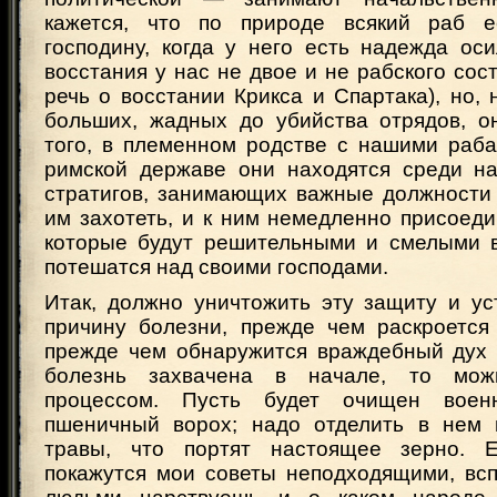
кажется, что по природе всякий раб е
господину, когда у него есть надежда ос
восстания у нас не двое и не рабского сос
речь о восстании Крикса и Спартака), но, 
больших, жадных до убийства отрядов, он
того, в племенном родстве с нашими раба
римской державе они находятся среди на
стратигов, занимающих важные должности 
им захотеть, и к ним немедленно присоед
которые будут решительными и смелыми 
потешатся над своими господами.
Итак, должно уничтожить эту защиту и у
причину болезни, прежде чем раскроется
прежде чем обнаружится враждебный дух 
болезнь захвачена в начале, то мож
процессом. Пусть будет очищен воен
пшеничный ворох; надо отделить в нем 
травы, что портят настоящее зерно. Е
покажутся мои советы неподходящими, всп