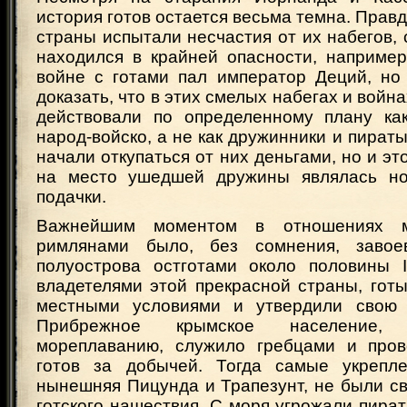
история готов остается весьма темна. Прав
страны испытали несчастия от их набегов,
находился в крайней опасности, например 
войне с готами пал император Деций, но
доказать, что в этих смелых набегах и войн
действовали по определенному плану ка
народ-войско, а не как дружинники и пираты
начали откупаться от них деньгами, но и это 
на место ушедшей дружины являлась но
подачки.
Важнейшим моментом в отношениях 
римлянами было, без сомнения, завое
полуострова остготами около половины I
владетелями этой прекрасной страны, гот
местными условиями и утвердили свою 
Прибрежное крымское население,
мореплаванию, служило гребцами и пров
готов за добычей. Тогда самые укрепле
нынешняя Пицунда и Трапезунт, не были с
готского нашествия. С моря угрожали пират