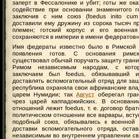
заперт в Фессалонике и убит; готы же ок
содействие при основании знаменитого г
заключив с ним союз (foedus inito cum 
доставили ему дружину из сорока тысяч п
племен; готский корпус и его военна
сохраняются в империи в имени федератов»
Имя федераты известно было в Римской 
появления готов. С основания римск
существовал обычай поручать защиту гран
Римом независимым народам, с кото
заключаем был foedus, обязывавший 
доставлять вспомогательный отряд для за
республика охраняла свои африканские вла
царем Нумидии; так
Август
оберегал гра
чрез царей каппадокийских. В основани
отношений лежит foedus, т. е. договор брат
политическом отношении все варвары, вст
подобный союз, обязывались к военной
доставки вспомогательного отряда, оста
независимым во внутреннем управлении св