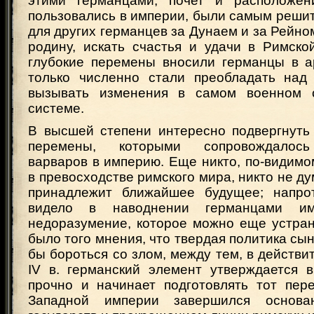
этими германцами, почет и расположен
пользовались в империи, были самым реши
для других германцев за Дунаем и за Рейном
родину, искать счастья и удачи в Римско
глубокие перемены вносили германцы в а
только численно стали преобладать над
вызывать изменения в самом военном 
системе.
В высшей степени интересно подвергнуть
перемены, которыми сопровождалось
варваров в империю. Еще никто, по-видимо
в превосходстве римского мира, никто не ду
принадлежит ближайшее будущее; напрот
видело в наводнении германцами им
недоразумение, которое можно еще устран
было того мнения, что твердая политика сы
бы бороться со злом, между тем, в действит
IV в. германский элемент утверждается 
прочно и начинает подготовлять тот пере
Западной империи завершился основа