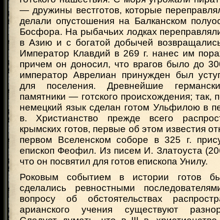
— дружины вестготов, которые переправля
делали опустошения на Балканском полуос
Босфора. На рыбачьих лодках переправлял
в Азию и с богатой добычей возвращались
Император Клавдий в 269 г. нанес им пор
причем он доносил, что врагов было до 300
император Аврелиан принужден был усту
для поселения. Древнейшие германск
памятники — готского происхождения; так, 
немецкий язык сделан готом Ульфилою в п
в. Христианство прежде всего распрос
крымских готов, первые об этом известия отн
первом Вселенском соборе в 325 г. прису
епископ Феофил. Из писем И. Златоуста (206
что он посвятил для готов епископа Унилу.
Роковым событием в истории готов б
сделались ревностными последователям
вопросу об обстоятельствах распрост
арианского учения существуют разно