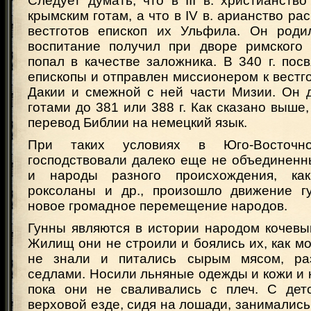
Следует думать, что в III в. христианств
крымским готам, а что в IV в. арианство ра
вестготов епископ их Ульфила. Он родил
воспитание получил при дворе римского 
попал в качестве заложника. В 340 г. по
епископы и отправлен миссионером к вестг
Дакии и смежной с ней части Мизии. Он 
готами до 381 или 388 г. Как сказано выше
перевод Библии на немецкий язык.
При таких условиях в Юго-Восточн
господствовали далеко еще не объединенн
и народы разного происхождения, как
роксоланы и др., произошло движение г
новое громадное перемещение народов.
Гунны являются в истории народом кочевы
Жилищ они не строили и боялись их, как м
не знали и питались сырым мясом, ра
седлами. Носили льняные одежды и кожи и 
пока они не сваливались с плеч. С дет
верховой езде, сидя на лошади, занимались