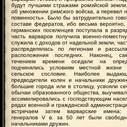
будут лучшими стражами ромэйской земли,
об умножении римского войска, а перевел 
повинность». Было бы затруднительно гов
составе федератов, ибо весьма вероятно,
германских поселенцев поступала в разря
часть варваров получила военно-поместн
служила с доходов от надельной земли, час
распределялась по легионам и рассыл
расположения последних. Наконец, с
течением времени оседали на опред
подчинялись условиям местной жизни
сельское сословие. Наиболее выдающ
предводители колен и начальники дружин
большие города или в столицу, усвояли с
обычаи образованного общества, выучивал
ассимилировались с господствующим насе
рядах военной и гражданской администрац
встречаем затем варварские имена; 
генералов V в. за 50 лет были свободн
начальниками дружин.