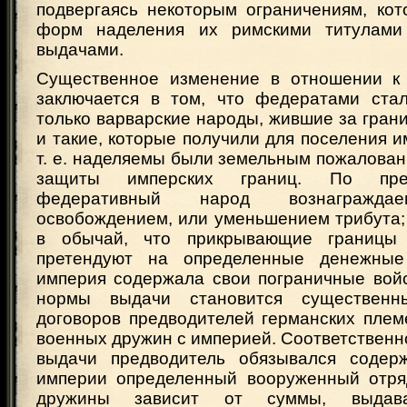
подвергаясь некоторым ограничениям, кот
форм наделения их римскими титулам
выдачами.
Существенное изменение в отношении к 
заключается в том, что федератами ста
только варварские народы, жившие за гран
и такие, которые получили для поселения и
т. е. наделяемы были земельным пожалова
защиты имперских границ. По пре
федеративный народ вознаграж
освобождением, или уменьшением трибута;
в обычай, что прикрывающие границы
претендуют на определенные денежные
империя содержала свои пограничные войс
нормы выдачи становится существенн
договоров предводителей германских плем
военных дружин с империей. Соответствен
выдачи предводитель обязывался содер
империи определенный вооруженный отря
дружины зависит от суммы, выдава