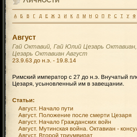
А
Б
В
Г
Д
Е
Ж
З
И
К
Л
М
Н
О
П
Р
С
Т
У
Ф
Август
Гай Октавий, Гай Юлий Цезарь Октавиан
Цезарь Октавиан Август
23.9.63 до н.э. - 19.8.14
Римский император с 27 до н.э. Внучатый п
Цезаря, усыновленный им в завещании.
Статьи:
Август. Начало пути
Август. Положение после смерти Цезаря
Август. Начало Гражданских войн
Август. Мутинская война. Октавиан - консу
Август. Второй триумвират