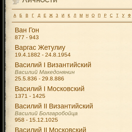
А
Б
В
Г
Д
Е
Ж
З
И
К
Л
М
Н
О
П
Р
С
Т
У
Ф
Ван Гон
877 - 943
Варгас Жетулиу
19.4.1882 - 24.8.1954
Василий I Византийский
Василий Македонянин
25.5.836 - 29.8.886
Василий I Московский
1371 - 1425
Василий II Византийский
Василий Болгаробойца
958 - 15.12.1025
Василий II Московский