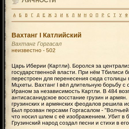
А
Б
В
Г
Д
Е
Ж
З
И
К
Л
М
Н
О
П
Р
С
Т
У
Ф
Вахтанг I Катлийский
Вахтанг Горгасал
неизвестно - 502
Царь Иберии (Картли). Боролся за централ
государственной власти. При нём Тбилиси 
перестроен для перенесения сюда столицы 
Мцхеты. Вахтанг I вёл длительную борьбу с
Ираном за независимость Картли. В 484 воз
антисасанидское восстание грузин и армян.
грузинских и армянских феодалов решила ис
Был прозван персами Горгасалом - "Волчьей 
что носил шлем с её изображением. Убит в 
Грузинский народ создал песни и стихи в его