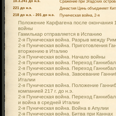
10.3.241 до н.э.
Сражение при Эгадских остров
221 до н.э.
Династия Цинь объединяет Ки
218 до н.э. - 201 до н.э.
Пуническая война, 2-я
Положение Карфагена после окончания 
войны
Гамилькар отправляется в Испанию
2-я Пуническая война. Разрыв между Ри
2-я Пуническая война. Приготовления Га
вторжению в Италию
2-я Пуническая война. Начало войны
2-я Пуническая война. Переход Ганнибал
2-я Пуническая война. Переход Ганниба
2-я Пуническая война. Завоевание Ганн
Италии
2-я Пуническая война. Положение Ганни
компанией 217 г. до н.э.
2-я Пуническая война. Переход Ганниба
и война в средней Италии
2-я Пуническая война. Война в Апулии
2-я Пуническая война. Битва при Каннах