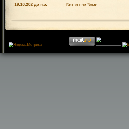
19.10.202 до н.э.
Битва при Заме