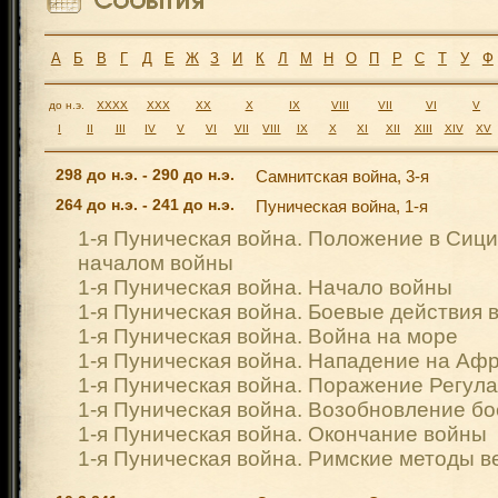
А
Б
В
Г
Д
Е
Ж
З
И
К
Л
М
Н
О
П
Р
С
Т
У
Ф
до н.э.
XXXX
XXX
XX
X
IX
VIII
VII
VI
V
I
II
III
IV
V
VI
VII
VIII
IX
X
XI
XII
XIII
XIV
XV
298 до н.э. - 290 до н.э.
Самнитская война, 3-я
264 до н.э. - 241 до н.э.
Пуническая война, 1-я
1-я Пуническая война. Положение в Сиц
началом войны
1-я Пуническая война. Начало войны
1-я Пуническая война. Боевые действия 
1-я Пуническая война. Война на море
1-я Пуническая война. Нападение на Аф
1-я Пуническая война. Поражение Регула
1-я Пуническая война. Возобновление б
1-я Пуническая война. Окончание войны
1-я Пуническая война. Римские методы 