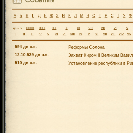
А
Б
В
Г
Д
Е
Ж
З
И
К
Л
М
Н
О
П
Р
С
Т
У
Ф
до н.э.
XXXX
XXX
XX
X
IX
VIII
VII
VI
V
I
II
III
IV
V
VI
VII
VIII
IX
X
XI
XII
XIII
XIV
XV
594 до н.э.
Реформы Солона
12.10.539 до н.э.
Захват Киром II Великим Вави
510 до н.э.
Установление республики в Ри