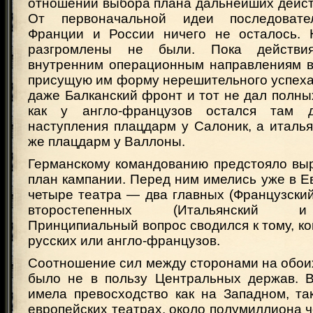
отношении выбора плана дальнейших дейст
От первоначальной идеи последовате
Франции и России ничего не осталось. 
разгромлены не были. Пока действи
внутренним операционным направлениям в
присущую им форму нерешительного успеха
даже Балканский фронт и тот не дал полных
как у англо-французов остался там 
наступления плацдарм у Салоник, а италь
же плацдарм у Валлоны.
Германскому командованию предстояло вы
план кампании. Перед ним имелись уже в Е
четыре театра — два главных (Французский
второстепенных (Итальянский и
Принципиальный вопрос сводился к тому, ко
русских или англо-французов.
Соотношение сил между сторонами на обои
было не в пользу Центральных держав. 
имела превосходство как на Западном, та
европейских театрах, около полумиллиона ч