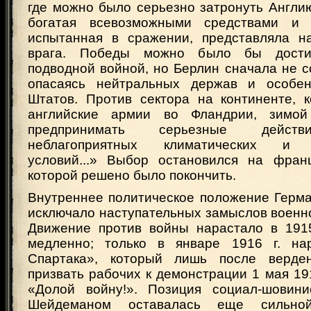
где можно было серьезно затронуть Англию
богатая всевозможными средствами и
испытанная в сражении, представляла н
врага. Победы можно было бы дости
подводной войной, но Берлин сначала не с
опасаясь нейтральных держав и особе
Штатов. Против сектора на континенте, 
английские армии во Фландрии, зимо
предпринимать серьезные действ
неблагоприятных климатических и т
условий...» Выбор остановился на фран
которой решено было покончить.
Внутреннее политическое положение Герма
исключало наступательных замыслов военн
Движение против войны нарастало в 1915
медленно; только в январе 1916 г. на
Спартака», который лишь после верде
призвать рабочих к демонстрации 1 мая 191
«Долой войну!». Позиция социал-шовини
Шейдеманом оставалась еще сильно