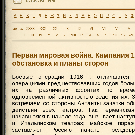
А
Б
В
Г
Д
Е
Ж
З
И
К
Л
М
Н
О
П
Р
С
Т
У
Ф
до н.э.
XXXX
XXX
XX
X
IX
VIII
VII
VI
V
I
II
III
IV
V
VI
VII
VIII
IX
X
XI
XII
XIII
XIV
XV
Первая мировая война. Кампания 1
обстановка и планы сторон
Боевые операции 1916 г. отличаются
операциями предшествовавших годов боль
их на различных фронтах по врем
одновременной активностью ведения их. 
встречаем со стороны Антанты зачатки об
действий всех театров. Так, германска
начавшаяся в начале года, вызывает насту
и Итальянском театрах; майское пораж
заставляет Россию начать преждев