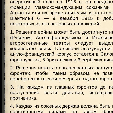
оперативный план на 1916 г.; он предлаг
Франции главнокомандующим союзными
Антанты или их представителям и на втор
Шантильи 6 — 9 декабря 1915 г. доби
некоторых из его основных положений:
1. Решение войны может быть достигнуто н
(Русском, Англо-французском и Итальян
второстепенные театры следует выде
количество войск. Галлиполи эвакуируетс
англо-французский корпус остается в Сало
французских, 5 британских и 6 сербских див
2. Решения искать в согласованных наступ
фронтах, чтобы, таким образом, не позв
перебрасывать свои резервы с одного фронт
3. На каждом из главных фронтов до п
наступление вести действия, истоща
противника.
4. Каждая из союзных держав должна быть 
собственными силами на своем фрон