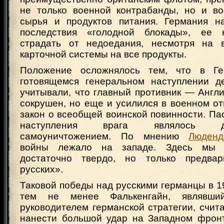
не только военной контрабанды, но и в
сырья и продуктов питания. Германия н
последствия «голодной блокады», ее 
страдать от недоедания, несмотря на в
карточной системы на все продукты.
Положение осложнялось тем, что в Г
готовящемся генеральном наступлении д
учитывали, что главный противник — Англ
сокрушен, но еще и усилился в военном о
закон о всеобщей воинской повинности. П
наступления врага являлось 
самоуничтожением. По мнению
Люден
войны лежало на западе. Здесь мы м
достаточно твердо, но только предвар
русских».
Таковой победы над русскими германцы в 191
тем не менее Фалькенгайн, являвший
руководителем германской стратегии, счита
нанести большой удар на Западном фронт