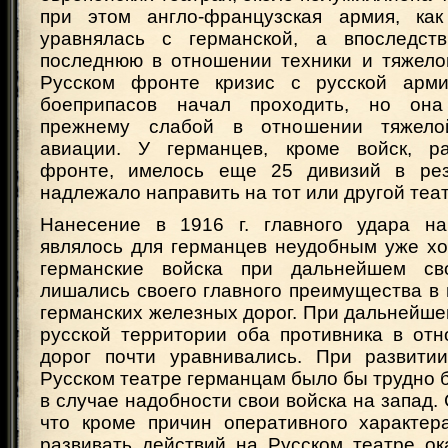
при этом англо-французская армия, как
уравнялась с германской, а впоследст
последнюю в отношении техники и тяжело
Русском фронте кризис с русской арм
боеприпасов начал проходить, но она
прежнему слабой в отношении тяжело
авиации. У германцев, кроме войск, р
фронте, имелось еще 25 дивизий в рез
надлежало направить на тот или другой теат
Нанесение в 1916 г. главного удара на
являлось для германцев неудобным уже хо
германские войска при дальнейшем св
лишались своего главного преимущества в 
германских железных дорог. При дальнейш
русской территории оба противника в от
дорог почти уравнивались. При развити
Русском театре германцам было бы трудно 
в случае надобности свои войска на запад. 
что кроме причин оперативного характе
развивать действий на Русском театре ок