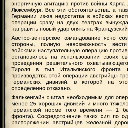
энергичную агитацию против войны Карла 
Люксембург. Все эти обстоятельства, а та
Германии из-за недостатка в войсках вес
операции сразу на двух театрах вынужда
направить новый удар опять на Французский
Австро-венгерское командование ясно соз
стороны, полную невозможность вест
войсками наступательную операцию против
остановилось на использовании своих с
проведения решительного охватывающего
Тироля в тыл Итальянского фронта 
производства этой операции австрийцы тр
германских дивизий, в которой на э
определенно отказано.
Фалькенгайн считал необходимым для опер
менее 25 хороших дивизий и много тяжело
германской норме того времени — 1 б
фронта). Сосредоточение таких сил по о
распоряжении австрийцев железной доро