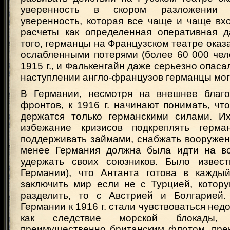
уверенность в скором разложении 
уверенность, которая все чаще и чаще вх
расчеты как определенная оперативная д
того, германцы на Французском театре оказ
ослабленными потерями (более 60 000 чел
1915 г., и Фалькенгайн даже серьезно опаса
наступлении англо-французов германцы мог
В Германии, несмотря на внешнее благо
фронтов, к 1916 г. начинают понимать, чт
держатся только германскими силами. И
избежание кризисов подкреплять герман
поддерживать займами, снабжать вооружени
менее Германия должна была идти на вс
удержать своих союзников. Было извест
Германии), что Антанта готова в кажды
заключить мир если не с Турцией, котор
разделить, то с Австрией и Болгарией
Германии к 1916 г. стали чувствоваться нед
как следствие морской блокады, о
преимущественно британским флотом, пре