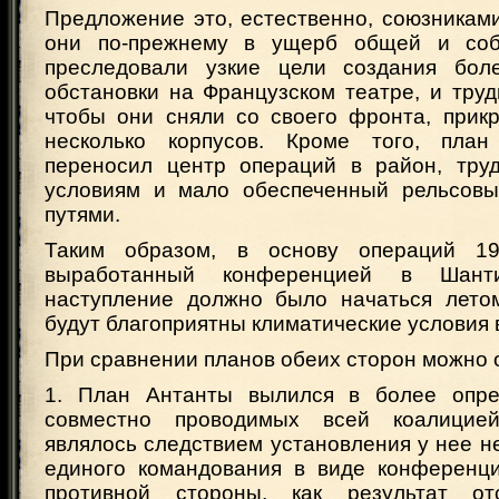
Предложение это, естественно, союзникам
они по-прежнему в ущерб общей и соб
преследовали узкие цели создания боле
обстановки на Французском театре, и тру
чтобы они сняли со своего фронта, прик
несколько корпусов. Кроме того, план
переносил центр операций в район, тру
условиям и мало обеспеченный рельсовы
путями.
Таким образом, в основу операций 19
выработанный конференцией в Шант
наступление должно было начаться летом
будут благоприятны климатические условия 
При сравнении планов обеих сторон можно 
1. План Антанты вылился в более опр
совместно проводимых всей коалицие
являлось следствием установления у нее н
единого командования в виде конференц
противной стороны, как результат от