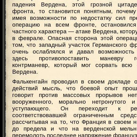
падения Вердена, этой грозной цитаде
фронта, то становится понятным, почему
имея возможности по недостатку сил пр
операцию на всем фронте, остановился
частного характера — атаке Вердена, котор
в феврале. Опасная сторона этой операц
том, что западный участок Германского ф
очень ослаблялся и давал возможность 
здесь противопоставить маневру г
контрманевр, который мог сорвать всю 
Вердена.
Фалькенгайн проводил в своем докладе 
действий мысль, что боевой опыт прош
говорит против массовых прорывов неп
вооруженного, морально нетронутого 
уступающего. Он переходит к ре
соответствовавшей ограниченным средс
рассчитывая на то, что Франция в своем 
до предела и что на верденской мельн
перемолоть последнее напряжение француз