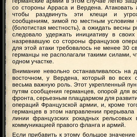
германские армии в этом случае легко за
со стороны Арраса и Вердена. Атаковать 
чтобы раздвинуть эти клещи и угрож
сообщениям, зимой по местным условиям
(болотистая местность), а ожидать весны ри
следовало удержать инициативу в своих
назревавшую со стороны французов опера
для этой атаки требовалось не менее 30 св
германцы не располагали такими силами, ч
одном участке.
Внимание невольно останавливалось на 
восточном, у Вердена, который во всех 
весьма важную роль. Этот укрепленный пун
путям сообщения германцев, опорой для в
фронта, серьезным плацдармом для развит
операций Французской армии, и, кроме тог
германцев в этом направлении прерывала
линии французских рокадных рельсовых 
коммуникацией правого фланга и армий.
Если прибавить к этому большое значение