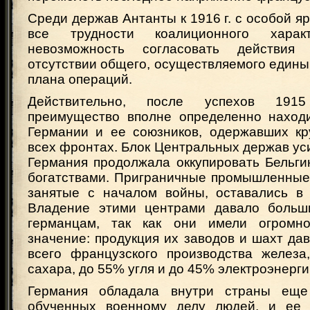
Среди держав Антанты к 1916 г. с особой я
все трудности коалиционного хара
невозможность согласовать действи
отсутствии общего, осуществляемого един
плана операций.
Действительно, после успехов 191
преимущество вполне определенно наход
Германии и ее союзников, одержавших к
всех фронтах. Блок Центральных держав ус
Германия продолжала оккупировать Бельги
богатствами. Приграничные промышленные
занятые с началом войны, оставались в 
Владение этими центрами давало больш
германцам, так как они имели огромно
значение: продукция их заводов и шахт да
всего французского производства железа,
сахара, до 55% угля и до 45% электроэнерги
Германия обладала внутри страны еще
обученных военному делу людей, и ее 