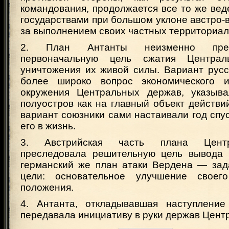
командования, продолжается все то же ве
государствами при большом уклоне австро-в
за выполнением своих частных территориал
2. План Антанты неизменно пре
первоначальную цель сжатия Центра
уничтожения их живой силы. Вариант русс
более широко вопрос экономического и 
окружения Центральных держав, указыва
полуостров как на главный объект действи
вариант союзники сами настаивали год спу
его в жизнь.
3. Австрийская часть плана Центр
преследовала решительную цель вывода 
германский же план атаки Вердена — зад
цели: основательное улучшение своего 
положения.
4. Антанта, откладывавшая наступление
передавала инициативу в руки держав Цент