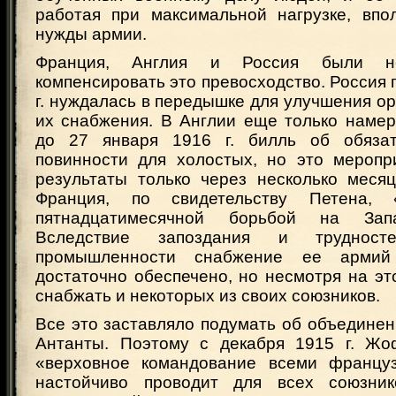
работая при максимальной нагрузке, впо
нужды армии.
Франция, Англия и Россия были н
компенсировать это превосходство. Россия 
г. нуждалась в передышке для улучшения ор
их снабжения. В Англии еще только намер
до 27 января 1916 г. билль об обязат
повинности для холостых, но это меропр
результаты только через несколько меся
Франция, по свидетельству Петена, 
пятнадцатимесячной борьбой на Зап
Вследствие запоздания и трудност
промышленности снабжение ее арми
достаточно обеспечено, но несмотря на эт
снабжать и некоторых из своих союзников.
Все это заставляло подумать об объедине
Антанты. Поэтому с декабря 1915 г. Жо
«верховное командование всеми француз
настойчиво проводит для всех союзни