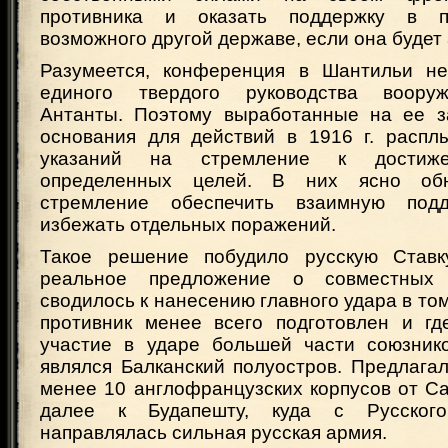
противника и оказать поддержку в п
возможного другой державе, если она будет 
Разумеется, конференция в Шантильи не
единого твердого руководства воору
Антанты. Поэтому выработанные на ее з
основания для действий в 1916 г. расп
указаний на стремление к достиже
определенных целей. В них ясно обн
стремление обеспечить взаимную под
избежать отдельных поражений.
Такое решение побудило русскую Ставк
реальное предложение о совместных 
сводилось к нанесению главного удара в том
противник менее всего подготовлен и гд
участие в ударе большей части союзник
являлся Балканский полуостров. Предлага
менее 10 англофранцузских корпусов от С
далее к Будапешту, куда с Русског
направлялась сильная русская армия.