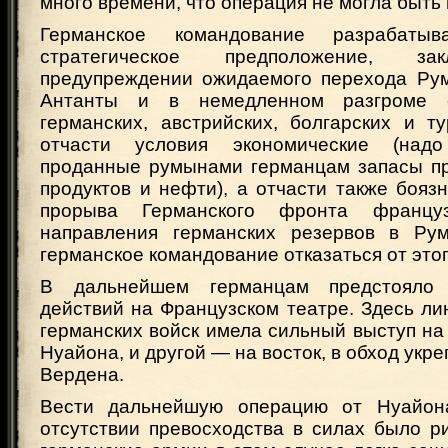
много времени, что операция не могла быть
Германское командование разрабат
стратегическое предположение, за
предупреждении ожидаемого перехода Ру
Антанты и в немедленном разгроме 
германских, австрийских, болгарских и т
отчасти условия экономические (над
проданные румынами германцам запасы п
продуктов и нефти), а отчасти также бояз
прорыва Германского фронта францу
направления германских резервов в Рум
германское командование отказаться от этог
В дальнейшем германцам предстояло 
действий на Французском театре. Здесь л
германских войск имела сильный выступ на 
Нуайона, и другой — на восток, в обход укр
Вердена.
Вести дальнейшую операцию от Нуайо
отсутствии превосходства в силах было ри