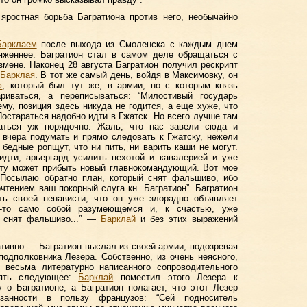
ростная борьба Багратиона против него, необычайно
Барклаем
после выхода из Смоленска с каждым днем
ряженнее. Багратион стал в самом деле обращаться с
мене. Наконец 28 августа Багратион получил рескрипт
Барклая
. В тот же самый день, войдя в Максимовку, он
ю
, который был тут же, в армии, но с которым князь
риваться, а переписываться: “Милостивый государь
у, позиция здесь никуда не годится, а еще хуже, что
остараться надобно идти в Гжатск. Но всего лучше там
аться уж порядочно. Жаль, что нас завели сюда и
 вчера подумать и прямо следовать к Гжатску, нежели
 бедные ропщут, что ни пить, ни варить каши не могут.
идти, арьергард усилить пехотой и кавалерией и уже
сту может прибыть новый главнокомандующий. Вот мое
. Посылаю обратно план, который снят фальшиво, ибо
чтением ваш покорный слуга кн. Багратион”. Багратион
ть своей ненависти, что он уже злорадно объявляет
-то само собой разумеющемся и, к счастью, уже
н снят фальшиво...” —
Барклай
и без этих выражений
тивно — Багратион выслал из своей армии, подозревая
подполковника Лезера. Собственно, из очень неясного,
е весьма литературно написанного сопроводительного
нять следующее:
Барклай
поместил этого Лезера к
 о Багратионе, а Багратион полагает, что этот Лезер
занности в пользу французов: “Сей подноситель