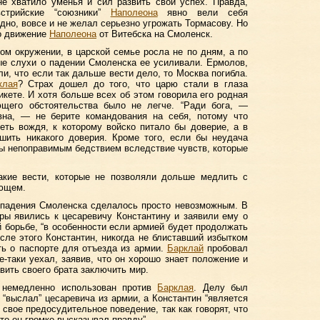
не хватило уменья и сил развить свой успех. Правда,
стрийские “союзники”
Наполеона
явно вели себя
дно, вовсе и не желал серьезно угрожать Тормасову. Но
ло движение
Наполеона
от Витебска на Смоленск.
ком окружении, в царской семье росла не по дням, а по
ые слухи о падении Смоленска ее усиливали. Ермолов,
ли, что если так дальше вести дело, то Москва погибла.
клая
? Страх дошел до того, что царю стали в глаза
икете. И хотя больше всех об этом говорила его родная
ющего обстоятельства было не легче. “Ради бога, —
вна, — не берите командования на себя, потому что
еть вождя, к которому войско питало бы доверие, а в
шить никакого доверия. Кроме того, если бы неудача
 бы непоправимым бедствием вследствие чувств, которые
кие вести, которые не позволяли дольше медлить с
ующем.
падения Смоленска сделалось просто невозможным. В
ры явились к цесаревичу Константину и заявили ему о
й борьбе, “в особенности если армией будет продолжать
сле этого Константин, никогда не блиставший избытком
ь о паспорте для отъезда из армии.
Барклай
пробовал
е-таки уехал, заявив, что он хорошо знает положение и
авить своего брата заключить мир.
л немедленно использован против
Барклая
. Делу был
“выслал” цесаревича из армии, а Константин “является
свое предосудительное поведение, так как говорят, что
что он громко высказывал правду”.