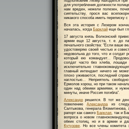
подполковник Лезер находился при
для употребления должности полицей
нам вреден, нежели полезен, поч
сиятельству, прося вас всепокор
никакого способа иметь переписку с
Вся эта история с Лезером конч
началась, когда
Барклай
еще был г
17 августа князь Волконский прив
армии еще 12 августа, т. е. до 
печального свойства: “Если ваше ве
удостоверяю своей честью и совест
недовольна до того, что и солдат р
который ею командует... Продово
солдат часто без хлеба, лошади 
исключительно главнокомандующег
главный интендант ничего не може
плохо уживаются, последний справ
наглостью... Неприятель свободн
Ермолов хорош, но при таком начал
один над обеими армиями, и нужно
минуты, иначе Россия погибла”.
Александр
решился. В тот же день,
повелению
Александра
из следую
Салтыкова, генерала Вязмитинова, 
рапорт как самого
Барклая
, так и Б
вопроса о новом главнокомандующ
обеих столиц, но и в армии и да
Кутузове
. Но все члены комитета 