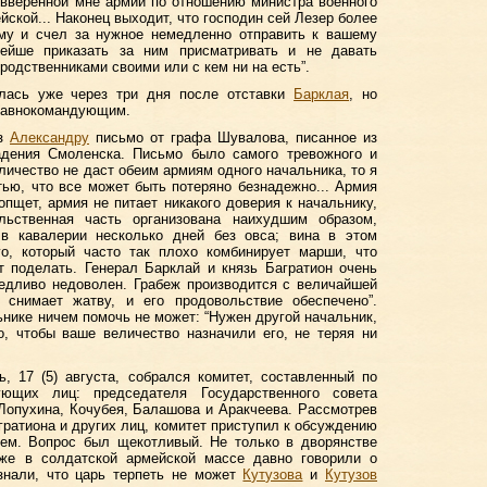
 вверенной мне армии по отношению министра военного
ской... Наконец выходит, что господин сей Лезер более
ему и счел за нужное немедленно отправить к вашему
нейше приказать за ним присматривать и не давать
 родственниками своими или с кем ни на есть”.
илась уже через три дня после отставки
Барклая
, но
лавнокомандующим.
ез
Александру
письмо от графа Шувалова, писанное из
падения Смоленска. Письмо было самого тревожного и
личество не даст обеим армиям одного начальника, то я
ью, что все может быть потеряно безнадежно... Армия
опщет, армия не питает никакого доверия к начальнику,
льственная часть организована наихудшим образом,
в кавалерии несколько дней без овса; вина в этом
о, который часто так плохо комбинирует марши, что
т поделать. Генерал Барклай и князь Багратион очень
едливо недоволен. Грабеж производится с величайшей
о снимает жатву, и его продовольствие обеспечено”.
ьнике ничем помочь не может: “Нужен другой начальник,
, чтобы ваше величество назначили его, не теряя ни
 17 (5) августа, собрался комитет, составленный по
щих лиц: председателя Государственного совета
Лопухина, Кочубея, Балашова и Аракчеева. Рассмотрев
агратиона и других лиц, комитет приступил к обсуждению
ем. Вопрос был щекотливый. Не только в дворянстве
же в солдатской армейской массе давно говорили о
знали, что царь терпеть не может
Кутузова
и
Кутузов