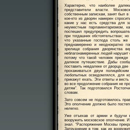
Характерно, что наиболее дале
представители власти. Московс
собственным запискам, занят был в
кое-кто из дворян намерен спросит
какие у нас есть средства для з
неуместным парламентаризмом, ка
поспешил предупредить вопрошате
при тогдашних обстоятельствах; но 
что указанные господа столь же
преднамеренно и неоднократно го
зрелище собрания дворянства ве
неблагонамеренных людей нарушит с
потому что такой человек прежде 
далекое путешествие. Дабы сооб
поставить невдалеке от дворца две
прохаживаться двум полицейским
любопытных осведомлялся, для ког
прикажут ехать. Эти ответы и вест
во все продолжение собрания не пр
детям”. Так подготовился Ростоп
словам.
Зато совсем не подготовилось прав
Это ополчение должно было постеп
нелегко.
Уже отъехав от армии и будучи
вооружить московское ополчение. И
знал. “Распоряжения Москвы прекр
Затруднение в том, как их вооружи