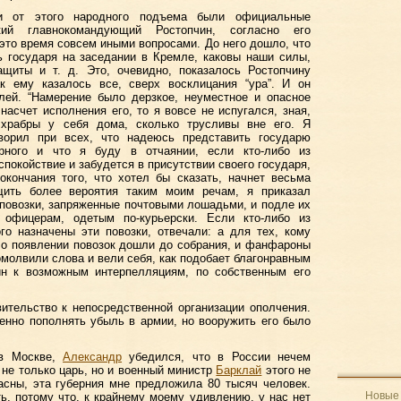
ки от этого народного подъема были официальные
кий главнокомандующий Ростопчин, согласно его
 это время совсем иными вопросами. До него дошло, что
ь государя на заседании в Кремле, каковы наши силы,
ащиты и т. д. Это, очевидно, показалось Ростопчину
к ему казалось все, сверх восклицания “ура”. И он
лей. “Намерение было дерзкое, неуместное и опасное
насчет исполнения его, то я вовсе не испугался, зная,
 храбры у себя дома, сколько трусливы вне его. Я
ворил при всех, что надеюсь представить государю
рного и что я буду в отчаянии, если кто-либо из
покойствие и забудется в присутствии своего государя,
окончания того, что хотел бы сказать, начнет весьма
щить более вероятия таким моим речам, я приказал
 повозки, запряженные почтовыми лошадьми, и подле их
 офицерам, одетым по-курьерски. Если кто-либо из
о назначены эти повозки, отвечали: а для тех, кому
ь о появлении повозок дошли до собрания, и фанфароны
омолвили слова и вели себя, как подобает благонравным
чин к возможным интерпелляциям, по собственным его
ительство к непосредственной организации ополчения.
енно пополнять убыль в армии, но вооружить его было
 в Москве,
Александр
убедился, что в России нечем
 не только царь, но и военный министр
Барклай
этого не
асны, эта губерния мне предложила 80 тысяч человек.
Новые 
ть, потому что, к крайнему моему удивлению, у нас нет