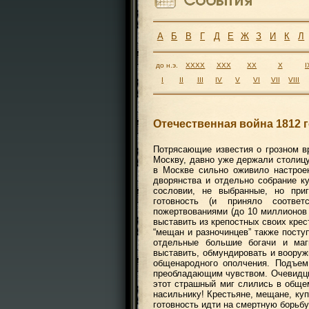
А
Б
В
Г
Д
Е
Ж
З
И
К
Л
до н.э.
XXXX
XXX
XX
X
I
I
II
III
IV
V
VI
VII
VIII
Отечественная война 1812 
Потрясающие известия о грозном вр
Москву, давно уже держали столиц
в Москве сильно оживило настрое
дворянства и отдельно собрание к
сословии, не выбранные, но при
готовность (и приняло соотве
пожертвованиями (до 10 миллионов 
выставить из крепостных своих крест
“мещан и разночинцев” также посту
отдельные большие богачи и маг
выставить, обмундировать и вооруж
общенародного ополчения. Подъем
преобладающим чувством. Очевидцы 
этот страшный миг слились в обще
насильнику! Крестьяне, мещане, ку
готовность идти на смертную борьб