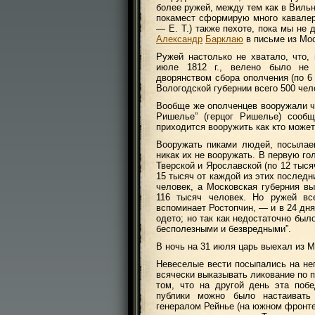
более ружей, между тем как в Вильн
покамест сформирую много кавалери
— Е. Т.) также пехоте, пока мы не
Александр
Барклаю
в письме из Мо
Ружей настолько не хватало, что
июле 1812 г., велено было не 
дворянством сбора ополчения (по 6 
Вологодской губернии всего 500 чел
Вообще же ополченцев вооружали че
Ришелье” (герцог Ришелье) сообщ
приходится вооружить как кто может
Вооружать пиками людей, посылае
никак их не вооружать. В первую го
Тверской и Ярославской (по 12 тыся
15 тысяч от каждой из этих последн
человек, а Московская губерния вы
116 тысяч человек. Но ружей вс
вспоминает Ростопчин, — и в 24 дн
одето; но так как недостаточно было
бесполезными и безвредными”.
В ночь на 31 июля царь выехал из М
Невеселые вести посыпались на не
всячески выказывать ликование по 
том, что на другой день эта поб
публики можно было настаивать
генералом Рейнье (на южном фронте