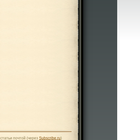
статьи почтой (через
Subscribe.ru
)