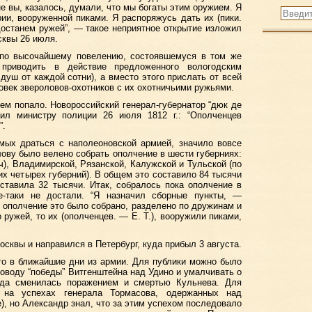
е вы, казалось, думали, что мы богаты этим оружием. Я
и, вооруженной пиками. Я распоряжусь дать их (пики.
 достанем ружей”, — такое неприятное открытие изложил
сквы 26 июля.
, по высочайшему повелению, состоявшемуся в том же
приводить в действие предложенного вологодским
душ от каждой сотни), а вместо этого прислать от всей
овек звероловов-охотников с их охотничьими ружьями.
м попало. Новороссийский генерал-губернатор “дюк де
ил министру полиции 26 июля 1812 г.: “Ополченцев
”.
мых драться с наполеоновской армией, значило вовсе
лову было велено собрать ополчение в шести губерниях:
ч), Владимирской, Рязанской, Калужской и Тульской (по
их четырех губерний). В общем это составило 84 тысячи
ставила 32 тысячи. Итак, собралось пока ополчение в
е-таки не достали. “Я назначил сборные пункты, —
я ополчение это было собрано, разделено по дружинам и
 ружей, то их (ополченцев. — Е. Т.), вооружили пиками,
осквы и направился в Петербург, куда прибыл 3 августа.
го в ближайшие дни из армии. Для публики можно было
поводу “победы” Витгенштейна над Удино и умалчивать о
еда сменилась поражением и смертью Кульнева. Для
 на успехах генерала Тормасова, одержанных над
), но Александр знал, что за этим успехом последовало