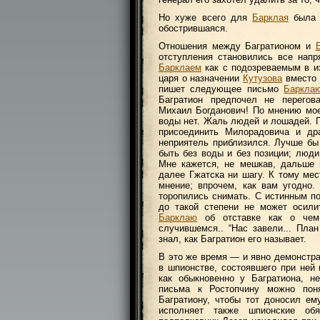
Но хуже всего для
Барклая
была я
обострившаяся.
Отношения между Багратионом и
отступления становились все нап
Барклаем
как с подозреваемым в из
царя о назначении
Кутузова
вместо
пишет следующее письмо
Баркла
Багратион предпочел не перегова
Михаил Богданович! По мнению моем
воды нет. Жаль людей и лошадей. П
присоединить Милорадовича и др
неприятель приблизился. Лучше бы
быть без воды и без позиции; люди
Мне кажется, не мешкав, дальше 
далее Гжатска ни шагу. К тому ме
мнение; впрочем, как вам угодно
торопились снимать. С истинным по
до такой степени не может осили
Барклаю
об отставке как о чем
случившемся.. “Нас завели... Пла
знал, как Багратион его называет.
В это же время — и явно демонстра
в шпионстве, состоявшего при ней 
как обыкновенно у Багратиона, н
письма к Ростопчину можно по
Багратиону, чтобы тот доносил ему
исполняет также шпионские обя