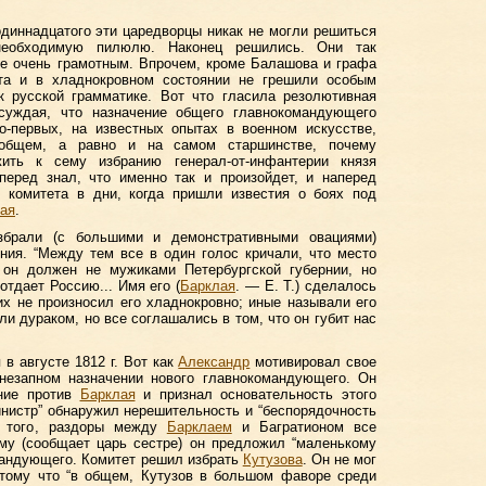
диннадцатого эти царедворцы никак не могли решиться
необходимую пилюлю. Наконец решились. Они так
не очень грамотным. Впрочем, кроме Балашова и графа
та и в хладнокровном состоянии не грешили особым
к русской грамматике. Вот что гласила резолютивная
ссуждая, что назначение общего главнокомандующего
о-первых, на известных опытах в военном искусстве,
 общем, а равно и на самом старшинстве, почему
ить к сему избранию генерал-от-инфантерии князя
аперед знал, что именно так и произойдет, и наперед
 комитета в дни, когда пришли известия о боях под
ая
.
рали (с большими и демонстративными овациями)
ния. “Между тем все в один голос кричали, что место
ь он должен не мужиками Петербургской губернии, но
отдает Россию... Имя его (
Барклая
. — Е. Т.) сделалось
их не произносил его хладнокровно; иные называли его
и дураком, но все соглашались в том, что он губит нас
в августе 1812 г. Вот как
Александр
мотивировал свое
незапном назначении нового главнокомандующего. Он
ение против
Барклая
и признал основательность этого
министр” обнаружил нерешительность и “беспорядочность
е того, раздоры между
Барклаем
и Багратионом все
му (сообщает царь сестре) он предложил “маленькому
мандующего. Комитет решил избрать
Кутузова
. Он не мог
отому что “в общем, Кутузов в большом фаворе среди