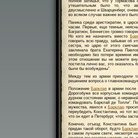
полное затишье, что у Тормасова 
утешительным было то, что ав
двусмысленно и Шварценберг, очеви
во всяком случае важнее всего бы
Паника среди аристократии, в царс
часам. Первые, еще темные, неясн
Багратион, Беннигсен громко говори
Но кого же назначить вместо
Бар
говорить всю правду, забывая об эт
сестра, но царю от этого смягча
заклинала брата Екатерина Павло
необходимо без потери времени им
этом отношении вы не можете вну
постигла лично вас, это оказалось
были бы возбуждены”.
Между тем из армии приходили та
решением вопроса о главнокоманд
Положение
Барклая
в армии после 
Дорогобуже все корпусные команди
дурном состоянии армии, о неравно
командовать Барклай де Толли”. По
мужества, явился к
Барклаю
просит
переубедить Константина, но тот вс
что он едет в Петербург, чтобы заст
Конечно, отъезд Константина бы
придан такой оборот, будто
Барклаи
в самом лучшем свете, несмотря на 
генерал его захотел удалить за то, 