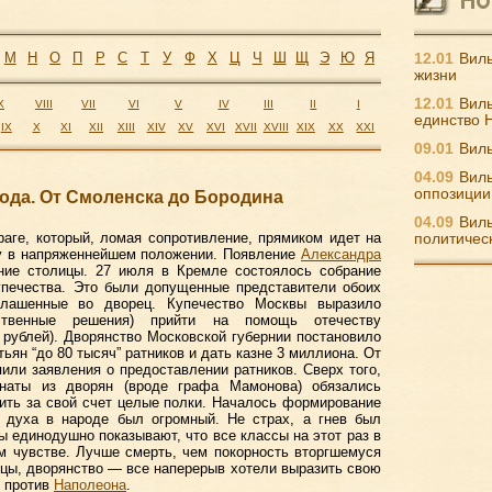
М
Н
О
П
Р
С
Т
У
Ф
Х
Ц
Ч
Ш
Щ
Э
Ю
Я
12.01
Виль
жизни
12.01
Виль
X
VIII
VII
VI
V
IV
III
II
I
единство 
IX
X
XI
XII
XIII
XIV
XV
XVI
XVII
XVIII
XIX
XX
XXI
09.01
Виль
04.09
Виль
оппозиции
года. От Смоленска до Бородина
04.09
Виль
аге, который, ломая сопротивление, прямиком идет на
политичес
у в напряженнейшем положении. Появление
Александра
ние столицы. 27 июля в Кремле состоялось собрание
упечества. Это были допущенные представители обоих
глашенные во дворец. Купечество Москвы выразило
тственные решения) прийти на помощь отечеству
рублей). Дворянство Московской губернии постановило
ьян “до 80 тысяч” ратников и дать казне 3 миллиона. От
пили заявления о предоставлении ратников. Сверх того,
наты из дворян (вроде графа Мамонова) обязались
ить за свой счет целые полки. Началось формирование
 духа в народе был огромный. Не страх, а гнев был
единодушно показывают, что все классы на этот раз в
м чувстве. Лучше смерть, чем покорность вторгшемуся
пцы, дворянство — все наперерыв хотели выразить свою
у против
Наполеона
.