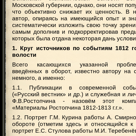
Московской губернии, однако, они носят поп
что объективно снижает их ценность. В 
автор, опираясь на имеющийся опыт и зна
систематически изложить свою точку зрени
самым дополнив и подкорректировав пред
которых была отдана некоторая дань услови
1. Круг источников по событиям 1812 г
волости
Всего касающихся указанной пробле
введённых в оборот, известно автору на 
немного, а именно:
1.1. Публикации в современной собы
(«Русский вестник» и др.) и служебная и ли
Ф.В.Ростопчина - назовём этот комп
«Материалы Ростопчина 1812-1813 г.г.».
1.2. Портрет Г.М. Курина работы А. Смирн
обороте (отметим здесь и относящийся к
портрет Е.С. Стулова работы М.И. Теребенёв