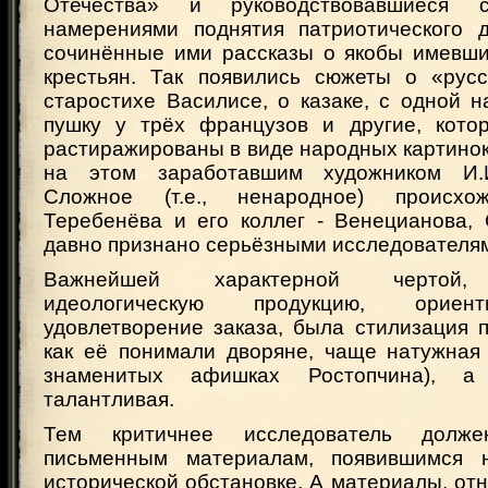
Отечества» и руководствовавшиеся 
намерениями поднятия патриотического д
сочинённые ими рассказы о якобы имевши
крестьян. Так появились сюжеты о «рус
старостихе Василисе, о казаке, с одной 
пушку у трёх французов и другие, кото
растиражированы в виде народных картинок
на этом заработавшим художником И.
Сложное (т.е., ненародное) происхо
Теребенёва и его коллег - Венецианова, 
давно признано серьёзными исследователя
Важнейшей характерной чертой,
идеологическую продукцию, ориен
удовлетворение заказа, была стилизация 
как её понимали дворяне, чаще натужная 
знаменитых афишках Ростопчина), а
талантливая.
Тем критичнее исследователь долж
письменным материалам, появившимся 
исторической обстановке. А материалы, от