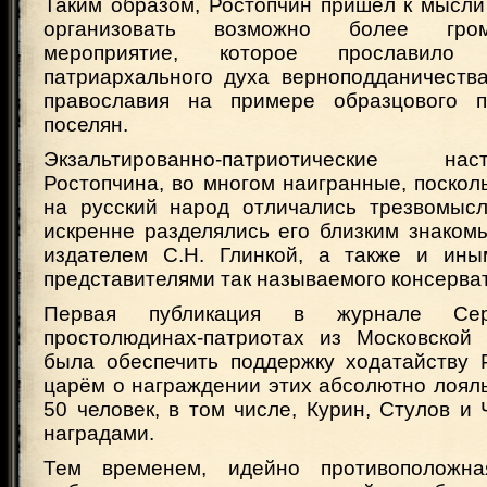
Таким образом, Ростопчин пришёл к мысли
организовать возможно более гром
мероприятие, которое прославило
патриархального духа верноподданичеств
православия на примере образцового п
поселян.
Экзальтированно-патриотические н
Ростопчина, во многом наигранные, поскол
на русский народ отличались трезвомыс
искренне разделялись его близким знаком
издателем С.Н. Глинкой, а также и ины
представителями так называемого консерват
Первая публикация в журнале Се
простолюдинах-патриотах из Московской
была обеспечить поддержку ходатайству 
царём о награждении этих абсолютно лоял
50 человек, в том числе, Курин, Стулов и
наградами.
Тем временем, идейно противоположна