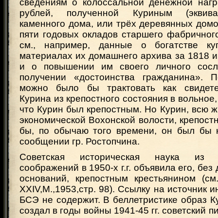
сведениям о колоссальной денежной нагр
рублей, полученной Куриным (эквива
каменного дома, или трёх деревянных домо
пяти годовых окладов старшего фабричног
см., например, данные о богатстве к
материалах их домашнего архива за 1818 
и о повышении им своего личного сосло
получении «достоинства гражданина». 
можно было бы трактовать как свидете
Курина из крепостного состояния в вольное,
что Курин был крепостным. Но Курин, всю 
экономической Вохонской волости, крепост
бы, по обычаю того времени, он был бы 
сообщении гр. Ростопчина.
Советская историческая наука из пр
соображений в 1950-х г.г. объявила его, без
оснований, крепостным крестьянином (см.
XXIV,М.,1953,стр. 98). Ссылку на источник 
БСЭ не содержит. В беллетристике образ К
создал в годы войны 1941-45 гг. советский п