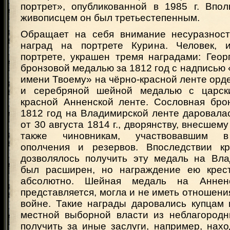
портрет», опубликованной в 1985 г. Впол
живописцем он был третьестепенным.
Обращает на себя внимание несуразност
наград на портрете Курина. Человек, 
портрете, украшен тремя наградами: Геор
бронзовой медалью за 1812 год с надписью «
имени Твоему» на чёрно-красной ленте орд
и серебряной шейной медалью с царс
красной Анненской ленте. Сословная бро
1812 год на Владимирской ленте даровалас
от 30 августа 1814 г., дворянству, внесшем
также чиновникам, участвовавшим 
ополчения и резервов. Впоследствии кр
дозволялось получить эту медаль на Вла
был расширен, но награждение ею крест
абсолютно. Шейная медаль на Анненс
представляется, могла и не иметь отношени
войне. Такие награды даровались купцам 
местной выборной власти из неблагородн
получить за иные заслуги, например, нах