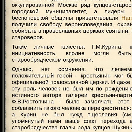
оккупированной Москве ряд купцов-старо
городской муниципалитет, а лидеры с
беспоповской общины приветствовали
Нап
получили свободу вероисповедания, охра
собирать в православных церквах святыни, 
староверов.
Такие личные качества Г.М.Курина, 
инициативность, вполне могли быт
старообрядческом окружении.
Однако, нет сомнения, что лелеем
положительный герой - крестьянин мог б
официальной православной церкви. И даже
эту роль человек не был им по рождению
истинного автора галереи крестьян-парт
Ф.В.Ростопчина - было замолчать это
соблазнить такого человека перекреститься:
а Курин не был чужд тщеславия (см.
упомянутый нами выше факт перехода в
старобрядчества главы рода купцов Щукины