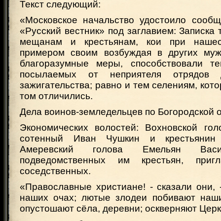
Текст следующий:
«Московское начальство удостоило сообщ
«Русский вестник» под заглавием: Записка т
мещанам и крестьянам, кои при нашес
примером своим возбуждая в других муж
благоразумные меры, способствовали т
посылаемых от неприятеля отрядов
зажигательства; равно и тем селениям, кот
том отличились.
Дела воинов-земледельцев по Богородской о
Экономических волостей: Вохновской гол
сотенный Иван Чушкин и крестьянин 
Амеревский голова Емельян Васи
подведомственных им крестьян, приг
соседственных.
«Православные христиане! - сказали они, 
наших очах; лютые злодеи побивают наши
опустошают сёла, деревни; оскверняют Церк