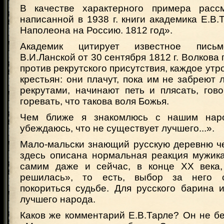
В качестве характерного примера расс
написанной в 1938 г. книги академика Е.В
Наполеона на Россию. 1812 год».
Академик цитирует известное письм
В.И.Ланской от 30 сентября 1812 г. Волкова
против рекрутского присутствия, каждое утр
крестьян: они плачут, пока им не забреют 
рекрутами, начинают петь и плясать, гов
горевать, что такова воля Божья.
Чем ближе я знакомлюсь с нашим нар
убеждаюсь, что не существует лучшего...».
Мало-мальски знающий русскую деревню че
здесь описана нормальная реакция мужик
самим даже и сейчас, в конце XX века,
решилась», то есть, выбор за него с
покориться судьбе. Для русского барина 
лучшего народа.
Каков же комментарий Е.В.Тарле? Он не бе