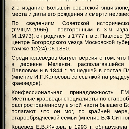
2-е издание Большой советской энциклопе
места и даты его рождения и смерти неизве
По сведениям Советской историческо
(т.VIII,М.,1965) , повторённым в 3-м изд
М.,1973), он родился в 1777 г. в с. Павлово 
центре Богородского уезда Московской губер
там же 12(24).06.1850.
Среди краеведов бытует версия о том, что 
в деревне Меленки, располагавшейся
Павловом и в 1844 г. вошедшей в состав П
(мнение И.П.Колосова со ссылкой на ряд др
краеведов).
Конфессиональная принадлежность Г.М
Местные краеведы-специалисты по старооб
распространённому в этой части бывшего Бо
полагают, что он мог, по крайней мере
старообрядческой семьи (мнение В.Ф.Ситнов
Краевед Е.В.Жукова в 1993 г. обнаружила