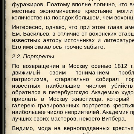
фуражиров. Поэтому вполне логично, что 
местные экономические крестьяне могли
количестве на порядок большем, чем вохонц
Интересно, однако, что при этом глава ам
Ем. Васильев, в отличие от вохонских старш
известных автору источниках и литератур
Его имя оказалось прочно забыто.
2.2. Портреты.
По возвращении в Москву осенью 1812 г.
движимый своим пониманием пробл
патриотизма, старательно собирал пор
известных наибольшим числом убийст
обратился в петербургскую Академию худо
прислать в Москву живописца, который 
галерею гравированных портретов крестья
наибольшее число неприятелей. Академия п
лучших своих мастеров, некоего Витбера.
Видимо, мода на верноподданных крестья