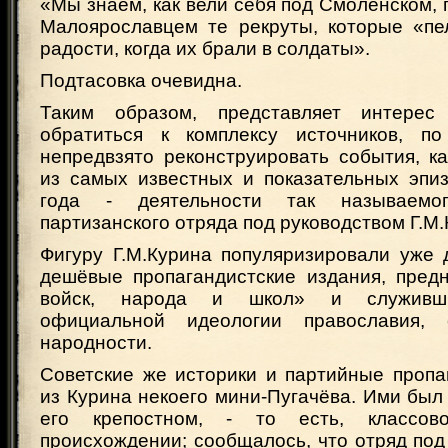
«Мы знаем, как вели себя под Смоленском, 
Малоярославцем те рекруты, которые «пе
радости, когда их брали в солдаты».
Подтасовка очевидна.
Таким образом, представляет интерес
обратиться к комплексу источников, п
непредвзято реконструировать события, к
из самых известных и показательных эпи
года - деятельности так называемог
партизанского отряда под руководством Г.М.
Фигуру Г.М.Курина популяризировали уже
дешёвые пропагандистские издания, пред
войск, народа и школ» и служивши
официальной идеологии православия,
народности.
Советские же историки и партийные пропа
из Курина некоего мини-Пугачёва. Ими был
его крепостном, - то есть, классов
происхождении; сообщалось, что отряд под