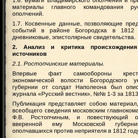
1.6. Бумаги Владимирского ополчения и п
материалы главного командования р
ополчений.
1.7. Косвенные данные, позволяющие пред
событий в районе Богородска в 1812 
дневниковые, эпистолярные свидетельства.
2. Анализ и критика происхождени
источников
2.1. Ростопчинские материалы.
Впервые факт самообороны крест
экономической волости Богородского у
губернии от солдат Наполеона был опис
журнала «Русский вестник», №№ 1-3 за 1813 
Публикация представляет собою материал
всеобщего сведения московским главноко
Ф.В. Ростопчиным, и повествующий о
вверенной ему Московской губерни
ополчавшихся против неприятеля в 1812 году