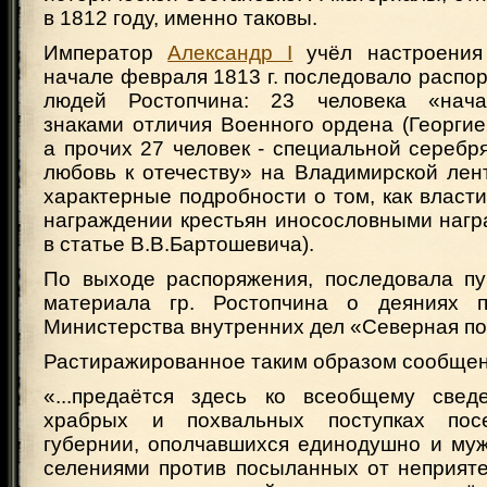
в 1812 году, именно таковы.
Император
Александр I
учёл настроения 
начале февраля 1813 г. последовало распо
людей Ростопчина: 23 человека «нача
знаками отличия Военного ордена (Георгие
а прочих 27 человек - специальной сереб
любовь к отечеству» на Владимирской лен
характерные подробности о том, как власт
награждении крестьян иносословными нагр
в статье В.В.Бартошевича).
По выходе распоряжения, последовала пу
материала гр. Ростопчина о деяниях п
Министерства внутренних дел «Северная по
Растиражированное таким образом сообщен
«...предаётся здесь ко всеобщему свед
храбрых и похвальных поступках пос
губернии, ополчавшихся единодушно и му
селениями против посыланных от неприяте