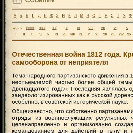
А
Б
В
Г
Д
Е
Ж
З
И
К
Л
М
Н
О
П
Р
С
Т
У
Ф
до н.э.
XXXX
XXX
XX
X
IX
VIII
VII
VI
V
I
II
III
IV
V
VI
VII
VIII
IX
X
XI
XII
XIII
XIV
XV
Отечественная война 1812 года. К
самооборона от неприятеля
Тема народного партизанского движения в 1
неотъемлемой частью более общей темы
Двенадцатого года». Последняя являлась 
заидеологизированных как в русской дорево
особенно, в советской исторической науке.
Общеизвестно, что собственно партизанам
отряды из военнослужащих регулярных ч
целенаправленно и организованно созда
командованием для действий в тылу и н