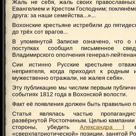
Жаль не себя, жаль своих православных
Евангелием и Крестом Господним; поклянёмс
друга: за наши семейства...»...
Вохонские крестьяне истребили до пятидес
до трёх сот врагов...
В упомянутой Записке означено, что о 
поступках сообщил письменное свед
Владимирского ополчения генерал-лейтенант
Сии истинно Русские крестьяне отва
неприятеля, когда приходил к родным 
мужественно отражали, не жалея себя».
Эту публикацию мы числим первым публич
событиях 1812 года в Вохонской волости.
Факт её появления должен быть правильно п
Статья являлась частью пропагандис
развёрнутой Ростопчиным. Целью кампании 
стороны, убедить
Александра I
в 
«сверхпатриотической» позиции, занятой Р