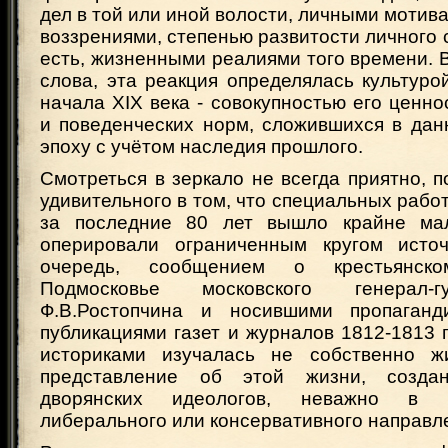
дел в той или иной волости, личными мотив
воззрениями, степенью развитости личного с
есть, жизненными реалиями того времени.
слова, эта реакция определялась культуро
начала XIX века - совокупностью его ценн
и поведенческих норм, сложившихся в дан
эпоху с учётом наследия прошлого.
Смотреться в зеркало не всегда приятно, п
удивительного в том, что специальных работ
за последние 80 лет вышло крайне ма
оперировали ограниченным кругом источ
очередь, сообщением о крестьянск
Подмосковье московского генерал-г
Ф.В.Ростопчина и носившими пропаганди
публикациями газет и журналов 1812-1813 г.
историками изучалась не собственно жи
представление об этой жизни, созда
дворянских идеологов, неважно в 
либерального или консервативного направл