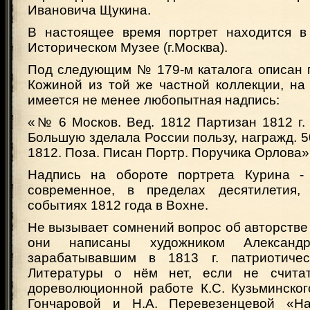
Ивановича Щукина.
В настоящее время портрет находится в
Историческом Музее (г.Москва).
Под следующим № 179-м каталога описан 
Кожиной из той же частной коллекции, на
имеется не менее любопытная надпись:
«№ 6 Москов. Вед. 1812 Партизан 1812 г.
Большую зделала России пользу, награжд. 5
1812. Поза. Писан Портр. Поручика Орлова»
Надпись на обороте портрета Курина - 
современное, в пределах десятилетия, 
событиях 1812 года в Вохне.
Не вызывает сомнений вопрос об авторстве 
они написаны художником Александ
зарабатывавшим в 1813 г. патриотическ
Литературы о нём нет, если не счита
дореволюционной работе К.С. Кузьминског
Гончаровой и Н.А. Перевезенцевой «Н