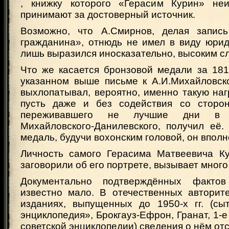
, книжку которого «Герасим Курин» не
принимают за достоверный источник.
Возможно, что А.Смирнов, делая запись
гражданина», отнюдь не имел в виду юрид
лишь выразился иносказательно, высоким с
Что же касается бронзовой медали за 181
указанном выше письме к А.И.Михайловск
выхлопатывал, вероятно, именно такую наг
пусть даже и без содействия со сторо
переживавшего не лучшие дни в 
Михайловского-Данилевского, получил её
медаль, будучи вохонским головой, он вполн
Личность самого Герасима Матвеевича К
заговорили об его портрете, вызывает много
Документально подтверждённых факто
известно мало. В отечественных авторит
изданиях, выпущенных до 1950-х гг. (сы
энциклопедия», Брокгауз-Ефрон, Гранат, 1-
советской энциклопедии) сведения о нём отс