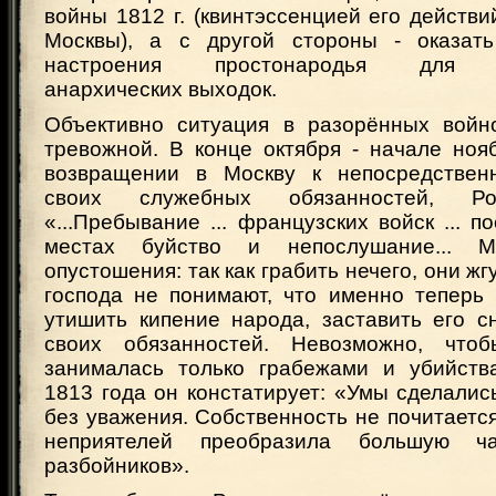
войны 1812 г. (квинтэссенцией его действ
Москвы), а с другой стороны - оказать
настроения простонародья для п
анархических выходок.
Объективно ситуация в разорённых войн
тревожной. В конце октября - начале ноя
возвращении в Москву к непосредствен
своих служебных обязанностей, Ро
«...Пребывание ... французских войск ... п
местах буйство и непослушание... М
опустошения: так как грабить нечего, они жгу
господа не понимают, что именно теперь 
утишить кипение народа, заставить его с
своих обязанностей. Невозможно, что
занималась только грабежами и убийств
1813 года он констатирует: «Умы сделалис
без уважения. Собственность не почитается
неприятелей преобразила большую ч
разбойников».