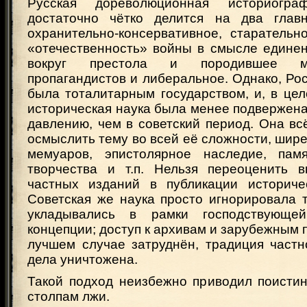
Русская дореволюционная историогра
достаточно чётко делится на два главн
охранительно-консервативное, старательн
«отечественность» войны в смысле единен
вокруг престола и породившее ма
пропагандистов и либеральное. Однако, Рос
была тоталитарным государством, и, в це
историческая наука была менее подвержен
давлению, чем в советский период. Она вс
осмыслить тему во всей её сложности, шире
мемуаров, эпистолярное наследие, памя
творчества и т.п. Нельзя переоценить 
частных изданий в публикации историче
Советская же наука просто игнорировала 
укладывались в рамки господствующей
концепции; доступ к архивам и зарубежным 
лучшем случае затруднён, традиция частн
дела уничтожена.
Такой подход неизбежно приводил поистин
столпам лжи.