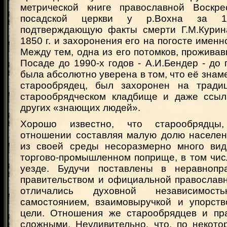
метрической книге православной Воскре
посадской церкви у р.Вохна за 18
подтверждающую факты смерти Г.М.Курина 
1850 г. и захоронения его на погосте именн
Между тем, одна из его потомков, прожива
Посаде до 1990-х годов - А.И.Бендер - до 
была абсолютно уверена в том, что её знаме
старообрядец, был захоронен на тради
старообрядческом кладбище и даже ссыл
других «знающих людей».
Хорошо известно, что старообрядцы
отношении составляя малую долю населен
из своей среды несоразмерно много вид
торгово-промышленном поприще, в том чис
уезде. Будучи поставлены в неравнопр
правительством и официальной православн
отличались духовной независимо
самостоянием, взаимовыручкой и упорст
цели. Отношения же старообрядцев и пр
сложными. Неудивительно, что, по некото