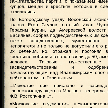
зажигательства партий, с показанием имё
купцов, мещан и крестьян, которые в си
отличились.
По Богородскому уезду Вохонской эконо
голова Егор Стулов, сотский Иван Чушк
Герасим Курин, да Амеревской волости
Васильев, собрав подведомственных им кре
также соседственных, мужественно
неприятеля и не только не допустили его р
их селения, но, отражая и прогоняя вр
крестьяне побили и в полон взяли до 50, ам
человек. Таковые мужественные
засвидетельствованы и одобре
начальствующим над Владимирским ополче
лейтенантом кн. Голицыным.
...Известие сие прислано и засвиде
главнокомандующего в Москве г. генерала 
Ф.В. Ростопчина...».
«Московские ведомости» незамедлитель