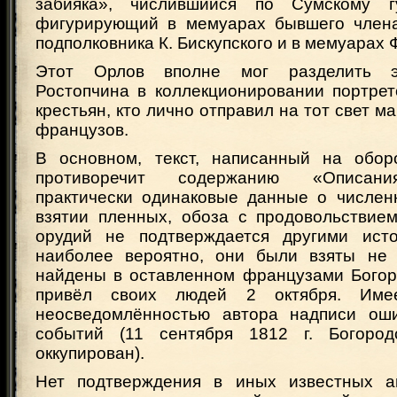
забияка», числившийся по Сумскому гу
фигурирующий в мемуарах бывшего члена
подполковника К. Бискупского и в мемуарах Ф
Этот Орлов вполне мог разделить э
Ростопчина в коллекционировании портрет
крестьян, кто лично отправил на тот свет м
французов.
В основном, текст, написанный на обор
противоречит содержанию «Описани
практически одинаковые данные о числен
взятии пленных, обоза с продовольствием
орудий не подтверждается другими исто
наиболее вероятно, они были взяты не 
найдены в оставленном французами Богоро
привёл своих людей 2 октября. Имее
неосведомлённостью автора надписи оши
событий (11 сентября 1812 г. Богор
оккупирован).
Нет подтверждения в иных известных ав