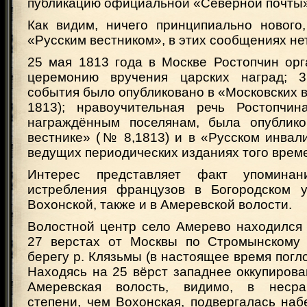
публикацию официальной «Северной почты»
Как видим, ничего принципиально нового
«Русским вестником», в этих сообщениях нет
25 мая 1813 года в Москве Ростопчин ор
церемонию вручения царских наград; 
события было опубликовано в «Московских в
1813); нравоучительная речь Ростопчин
награждённым поселянам, была опублико
вестнике» (№ 8,1813) и в «Русском инвали
ведущих периодических изданиях того врем
Интерес представляет факт упоминан
истребления французов в Богородском у
Вохонской, также и в Амеревской волости.
Волостной центр село Амерево находился 
27 верстах от Москвы по Стромынскому 
берегу р. Клязьмы (в настоящее время погло
Находясь на 25 вёрст западнее оккупирова
Амеревская волость, видимо, в неср
степени, чем Вохонская, подвергалась на