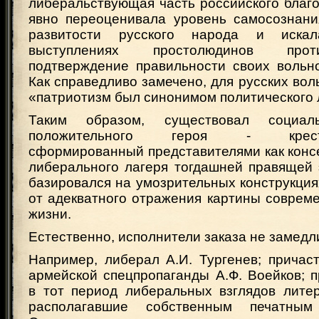
либеральствующая часть российского благ
явно переоценивала уровень самосознани
развитости русского народа и иска
выступлениях простолюдинов про
подтверждение правильности своих вольн
Как справедливо замечено, для русских вол
«патриотизм был синонимом политического
Таким образом, существовал социа
положительного героя - крестьян
сформированный представителями как консе
либерального лагеря тогдашней правящей 
базировался на умозрительных конструкция
от адекватного отражения картины соврем
жизни.
Естественно, исполнители заказа не замедл
Например, либерал А.И. Тургенев; причас
армейской спецпропаганды А.Ф. Воейков; 
в тот период либеральных взглядов литер
располагавшие собственным печатны