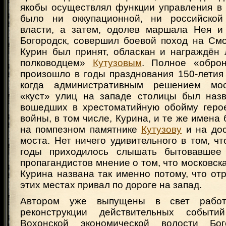
якобы осуществлял функции управления в 
было ни оккупационной, ни российской 
власти, а затем, одолев маршала Нея и
Богородск, совершил боевой поход на См
Курин был принят, обласкан и награждён
полководцем»
Кутузовым
. Полное «оброн
произошло в годы празднования 150-летия
когда административным решением мос
«куст» улиц на западе столицы был наз
вошедших в хрестоматийную обойму геро
войны, в том числе, Курина, и те же имена
на помпезном памятнике
Кутузову
и на дос
моста. Нет ничего удивительного в том, чт
годы приходилось слышать бытовавшее 
пропагандистов мнение о том, что московск
Курина названа так именно потому, что от
этих местах привал по дороге на запад.
Автором уже выпущены в свет работ
реконструкции действительных событ
Вохонской экономической волости Бог