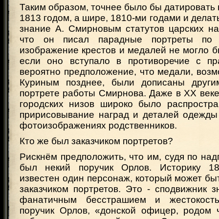
Таким образом, точнее было бы датировать 
1813 годом, а шире, 1810-ми годами и делат
знание А. Смирновым статутов царских на
что он писал парадные портреты по 
изображение крестов и медалей не могло 
если оно вступало в противоречие с пр
вероятно предположение, что медали, воз
Куриным позднее, были дописаны други
портрете работы Смирнова. Даже в ХХ веке
городских низов широко было распростр
пририсовывание наград и деталей одежды
фотоизображениях родственников.
Кто же был заказчиком портретов?
Рискнём предположить, что им, судя по над
был некий поручик Орлов. Историку 1
известен один персонаж, который может бы
заказчиком портретов. Это - сподвижник 
фанатичным бесстрашием и жестокост
поручик Орлов, «донской офицер, родом ч