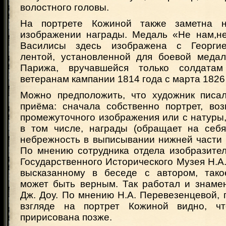
волостного головы.
На портрете Кожиной также заметна н
изображении награды. Медаль «Не нам,не 
Василисы здесь изображена с Георгиев
лентой, установленной для боевой медал
Парижа, вручавшейся только солдата
ветеранам кампании 1814 года с марта 1826 п
Можно предположить, что художник писа
приёма: сначала собственно портрет, воз
промежуточного изображения или с натуры, 
в том числе, награды (обращает на себ
небрежность в выписывании нижней части 
По мнению сотрудника отдела изобразите
Государственного Исторического Музея Н.А
высказанному в беседе с автором, тако
может быть верным. Так работал и знаме
Дж. Доу. По мнению Н.А. Перевезенцевой,
взгляде на портрет Кожиной видно, ч
пририсована позже.