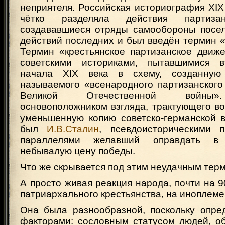
неприятеля. Российская историография XIX
чётко разделяла действия партиз
создававшиеся отряды самообороны посел
действий последних и был введён термин 
Термин «крестьянское партизанское движ
советскими историками, пытавшимися в
начала XIX века в схему, созданную
называемого «всенародного партизанского
Великой Отечественной войны».
основоположником взгляда, трактующего во
уменьшенную копию советско-германской во
был
И.В.Сталин
, псевдоисторическими п
параллелями желавший оправдать в
небывалую цену победы.
Что же скрывается под этим неудачным тер
А просто живая реакция народа, почти на 
патриархального крестьянства, на иноплем
Она была разнообразной, поскольку опре
факторами: сословным статусом людей, 