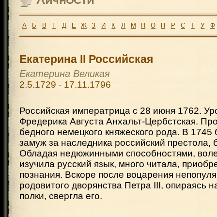
А
Б
В
Г
Д
Е
Ж
З
И
К
Л
М
Н
О
П
Р
С
Т
У
Ф
Екатерина II Российская
Екатерина Великая
2.5.1729 - 17.11.1796
Российская императрица с 28 июня 1762. У
Фредерика Августа Анхальт-Цербстская. Пр
бедного немецкого княжеского рода. В 1745
замуж за наследника российский престола, б
Обладая недюжинными способностями, воле
изучила русский язык, много читала, приоб
познания. Вскоре после воцарения непопуля
родовитого дворянства Петра III, опираясь н
полки, свергла его.