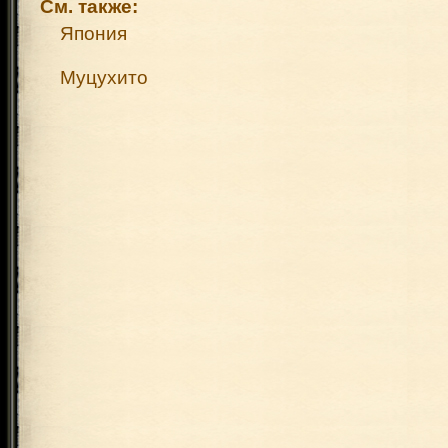
См. также:
Япония
Муцухито