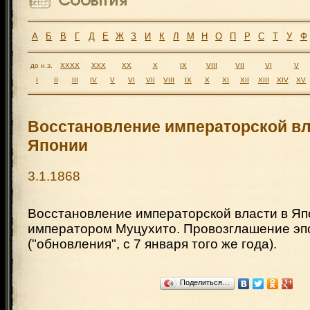
А
Б
В
Г
Д
Е
Ж
З
И
К
Л
М
Н
О
П
Р
С
Т
У
Ф
до н.э.
XXXX
XXX
XX
X
IX
VIII
VII
VI
V
I
II
III
IV
V
VI
VII
VIII
IX
X
XI
XII
XIII
XIV
XV
Восстановление императорской вл
Японии
3.1.1868
Восстановление императорской власти в Япо
императором Муцухито. Провозглашение эп
("обновления", с 7 января того же года).
Поделиться…