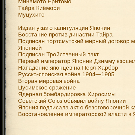
Минамото Ёритомо
Тайра Киёмори
Муцухито
Издан указ о капитуляции Японии
Восстание против династии Тайра
Подписан портсмутский мирный договор м
Японией
Подписан Тройственный пакт
Первый император Японии Дзимму взошел
Нападение японцев на Перл-Харбор
Русско-японская война 1904—1905
Вторая мировая война
Цусимское сражение
Ядерная бомбардировка Хиросимы
Советский Союз объявил войну Японии
Япония подписала акт о безоговорочной к
Восстановление императорской власти в 