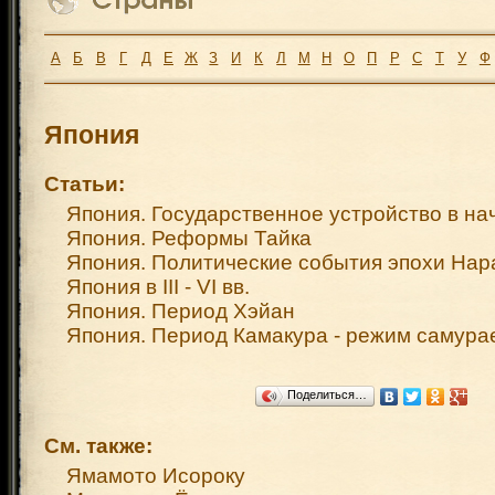
А
Б
В
Г
Д
Е
Ж
З
И
К
Л
М
Н
О
П
Р
С
Т
У
Ф
Япония
Статьи:
Япония. Государственное устройство в нача
Япония. Реформы Тайка
Япония. Политические события эпохи Нар
Япония в III - VI вв.
Япония. Период Хэйан
Япония. Период Камакура - режим самура
Поделиться…
См. также:
Ямамото Исороку