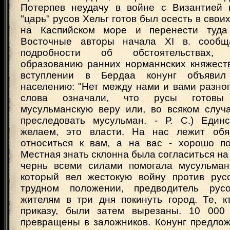
Потерпев неудачу в войне с Византией 
"царь" русов Хельг готов был осесть в свои
на Каспийском море и перенести туда 
Восточные авторы начала XI в. сооб
подробности об обстоятельствах, с
образованию ранних норманнских княжеств
вступлении в Бердаа конунг объявил
населению: "Нет между нами и вами разног
слова означали, что русы готовы
мусульманскую веру или, во всяком случ
преследовать мусульман. - Р. С.) Един
желаем, это власти. На нас лежит обя
относиться к вам, а на вас - хорошо по
Местная знать склонна была согласиться на 
чернь всеми силами помогала мусульман
который вел жестокую войну против рус
трудном положении, предводитель рус
жителям в три дня покинуть город. Те, к
приказу, были затем вырезаны. 10 000
превращены в заложников. Конунг предлож