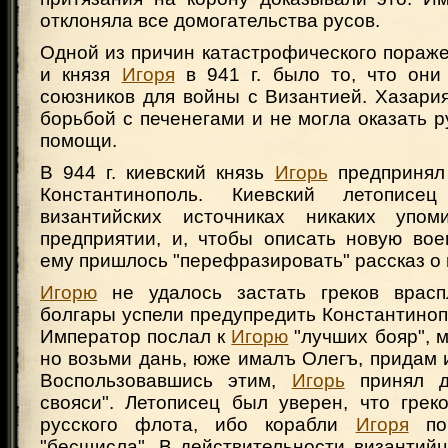
отклоняла все домогательства русов.
Одной из причин катастрофического пораже
и князя
Игоря
в 941 г. было то, что они
союзников для войны с Византией. Хазари
борьбой с печенегами и не могла оказать 
помощи.
В 944 г. киевский князь
Игорь
предпринял
Константинополь. Киевский летопи
византийских источниках никаких упо
предприятии, и, чтобы описать новую вое
ему пришлось "перефразировать" рассказ о 
Игорю
не удалось застать греков врасп
болгары успели предупредить Константиноп
Император послал к
Игорю
"лучших бояр", м
но возьми дань, юже ималъ Олегъ, придам и
Воспользовавшись этим,
Игорь
принял д
свояси". Летописец был уверен, что грек
русского флота, ибо корабли
Игоря
пок
"бесщисла". В действительности византий