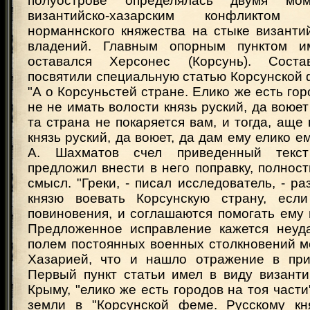
полуострове определялась двумя мом
византийско-хазарским конфликтом
норманнского княжества на стыке византи
владений. Главным опорным пунктом 
оставался Херсонес (Корсунь). Соста
посвятили специальную статью Корсунской 
"А о Корсуньстей стране. Елико же есть гор
не не имать волости князь руский, да воюет
та страна не покаряется вам, и тогда, аще 
князь руский, да воюет, да дам ему елико ем
А. Шахматов счел приведенный текс
предложил внести в него поправку, полно
смысл. "Греки, - писал исследователь, - р
князю воевать Корсунскую страну, есл
повиновения, и соглашаются помогать ему 
Предложенное исправление кажется неуд
полем постоянных военных столкновений м
Хазарией, что и нашло отражение в при
Первый пункт статьи имел в виду византи
Крыму, "елико же есть городов на тоя части"
земли в "Корсунской феме. Русскому кн