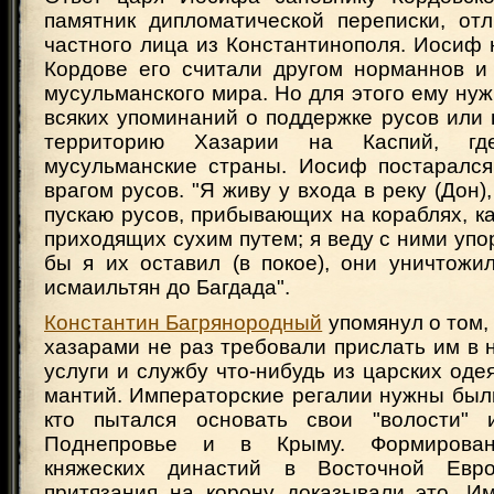
памятник дипломатической переписки, от
частного лица из Константинополя. Иосиф 
Кордове его считали другом норманнов и
мусульманского мира. Но для этого ему ну
всяких упоминаний о поддержке русов или 
территорию Хазарии на Каспий, гд
мусульманские страны. Иосиф постарался
врагом русов. "Я живу у входа в реку (Дон), 
пускаю русов, прибывающих на кораблях, как
приходящих сухим путем; я веду с ними упо
бы я их оставил (в покое), они уничтожи
исмаильтян до Багдада".
Константин Багрянородный
упомянул о том, 
хазарами не раз требовали прислать им в 
услуги и службу что-нибудь из царских оде
мантий. Императорские регалии нужны были
кто пытался основать свои "волости" 
Поднепровье и в Крыму. Формирован
княжеских династий в Восточной Евр
притязания на корону доказывали это. И