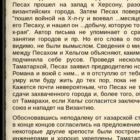
Песах прошел на запад к Херсону, разо
византийских города. Затем Песах повер
"пошел войной на Х-л-гу и воевал ...месяц
его Песаху, и нашел он ...добычу, которую то
к-рая". Автор письма не упоминает о ср
занятии городов и пр. Но его слова о по
видимо, не были вымыслом. Сведения о ми
между Песахом и Хельгом объясняют, каки
подчинила себе русов. Проведя нескол
Таматархой, Песах заявил предводителю н
Романа и воюй с ним... и я отступлю от теб
умру или буду жить до тех пор, пока не 
Кажется почти невероятным, что Песах не 
сдачи захваченного города и, более того, о
от Тамарахи, если Хельг согласится заключ
союз и нападет на Византию.
Обосновавшись неподалеку от хазарской с
в конце концов согласились на предложение
некоторые другие крепости были построе
инженерами и хорошо укреплены. Тамата