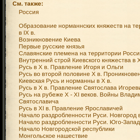
См. также:
Россия
Образование норманнских княжеств на те
в IX в.
Возникновение Киева
Первые русские князья
Славянские племена на территории России
Внутренний строй Киевского княжества в X
Русь в X в. Правление Игоря и Ольги
Русь во второй половине X в. Проникнове
Киевская Русь и норманны в X в.
Русь в X в. Правление Святослава Игорев
Русь на рубеже X - XI веков. Войны Влад
Святославича
Русь в XI в. Правление Ярославичей
Начало раздробленности Руси. Новгород в X
Начало раздробленности Руси. Юго-Запад
Начало Новгородской республики
Монгольское нашествие