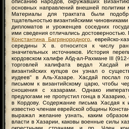
описанию народов, окружавших Византию
основных направлений внешней политики 
Материалы для трактата были подоб
тщательностью византийскими чиновниками
дипломатов и уроженцев соседних госуд
ими сведения отличались достоверностью.
Константина Багрянородного
, еврейско-ха
середины X в. относится к числу ра
значительных источников. История переп
кордовском халифе Абд-ал-Рахмане III (912
торговлей халифата ведал Хасдай 
византийских купцов он узнал о сущест
иудеев" в Аль-Хазаре. Хасдай послал г
письмом к византийскому царю, чтобы чер
сношения с хазарами. Однако импера
предлогами не пропустил гонца в Хазарию, 
в Кордову. Содержание письма Хасдая к 
известно членам еврейской общины Конста
выражал желание узнать, каким образом
власти в Хазарии, каковы военные силы ха
окрестными странами и пр. Член конс