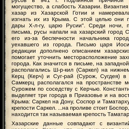
русов в 941 г. Подлинной причиной
могущество, а слабость Хазарии. Византи
хазар из Хазарской Готии и намеревала
изгнать их из Крыма. С этой целью они 
дары Х-л-гу, царю Русии". Среди ночи, 
письма, русы напали на хазарский город С
его из-за беспечности начальника горо
уехавшего из города. Письмо царя Иос
редакции дополнено описанием хазарски
помогает уточнить месторасположение зах
города. Как значится в письме, на западно
располагались Ш-р-кил (Саркел) на нижнем
Керц (Керч) и Суг-рай (Сурож, Сугдея) в
Самкерц располагался на пространстве 
Сурожем по соседству с Керчью. Констант
выделяет три города в Приазовье и на во
Крыма: Саркел на Дону, Соспор и Таматарху.
крепости Саркел. ...на проливе стоит Боспор
находится так называемая крепость Таматар
Хазарские данные совпадают с византий