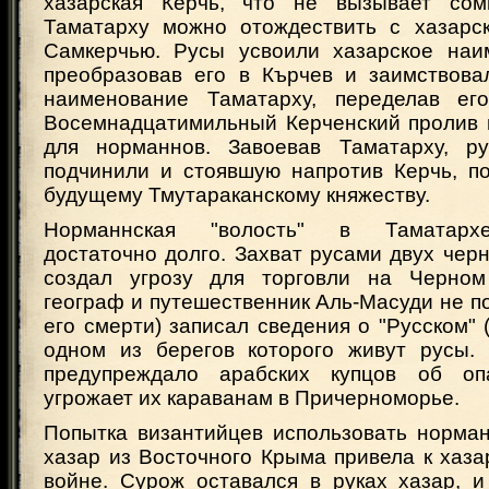
хазарская Керчь, что не вызывает сомн
Таматарху можно отождествить с хазарс
Самкерчью. Русы усвоили хазарское наи
преобразовав его в Кърчев и заимствова
наименование Таматарху, переделав его
Восемнадцатимильный Керченский пролив 
для норманнов. Завоевав Таматарху, ру
подчинили и стоявшую напротив Керчь, п
будущему Тмутараканскому княжеству.
Норманнская "волость" в Таматарх
достаточно долго. Захват русами двух чер
создал угрозу для торговли на Черном
географ и путешественник Аль-Масуди не поз
его смерти) записал сведения о "Русском" 
одном из берегов которого живут русы.
предупреждало арабских купцов об опа
угрожает их караванам в Причерноморье.
Попытка византийцев использовать норман
хазар из Восточного Крыма привела к хаза
войне. Сурож оставался в руках хазар, и