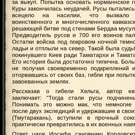
за выкуп. Попытка основать норманнское г
Куры закончилась неудачей. Русы пытались
всецело на насилии, что вызвало п
воинственного и многочисленного кавказс
решающей битве под стенами Бердаа мусул
Предводитель русов и 700 его воинов пал
Остатки войска под покровом ночной темн
ладьи и отплыли на север. Такой была судьб
покинувшего Киев ради Таматархи и Тамат
Его история была достаточно типична. Боль
не получая своевременно подкреплений 
оторвавшись от своих баз, гибли при попытк
завоеванных землях.
Рассказав о гибели Хельга, автор ев
заключает: "Тогда стали русы подчинен
Понимать это можно мак, что немногие 
после двух экспедиций и удержавшие в свои
(Тмутаракань), вступили в прочный со
практически превратились в их военных нае
Ответ царя Иосифа сановнику Кордовско