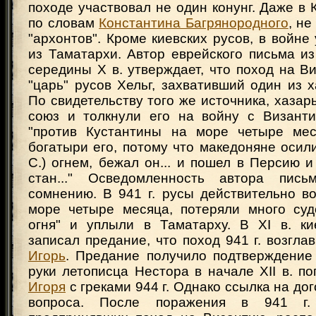
походе участвовал не один конунг. Даже в 
по словам
Константина Багрянородного
, не
"архонтов". Кроме киевских русов, в войне
из Таматархи. Автор еврейского письма и
середины X в. утверждает, что поход на В
"царь" русов Хельг, захвативший один из х
По свидетельству того же источника, хазар
союз и толкнули его на войну с Византи
"против Кустантины на море четыре мес
богатыри его, потому что македоняне осилил
С.) огнем, бежал он... и пошел в Персию и
стан..." Осведомленность автора пис
сомнению. В 941 г. русы действительно в
море четыре месяца, потеряли много судо
огня" и уплыли в Таматарху. В XI в. ки
записал предание, что поход 941 г. возглав
Игорь
. Предание получило подтверждение 
руки летописца Нестора в начале XII в. по
Игоря
с греками 944 г. Однако ссылка на до
вопроса. После поражения в 941 г. 