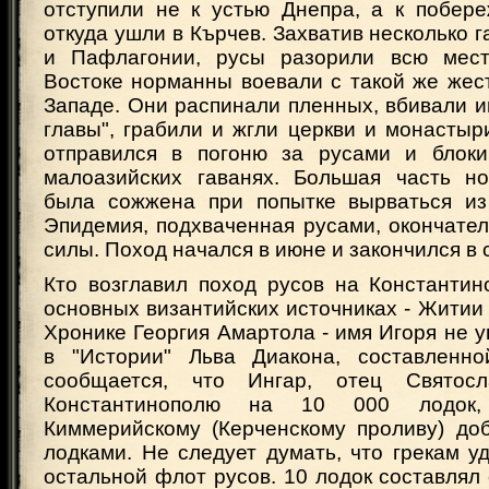
отступили не к устью Днепра, а к побер
откуда ушли в Кърчев. Захватив несколько 
и Пафлагонии, русы разорили всю местн
Востоке норманны воевали с такой же жест
Западе. Они распинали пленных, вбивали и
главы", грабили и жгли церкви и монастыр
отправился в погоню за русами и блоки
малоазийских гаванях. Большая часть н
была сожжена при попытке вырваться из
Эпидемия, подхваченная русами, окончате
силы. Поход начался в июне и закончился в с
Кто возглавил поход русов на Константин
основных византийских источниках - Житии
Хронике Георгия Амартола - имя Игоря не 
в "Истории" Льва Диакона, составленно
сообщается, что Ингар, отец Святос
Константинополю на 10 000 лодок
Киммерийскому (Керченскому проливу) до
лодками. Не следует думать, что грекам у
остальной флот русов. 10 лодок составлял