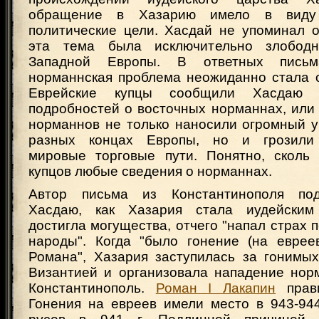
обращение в Хазарию имело в виду 
политические цели. Хасдай не упоминал о
эта тема была исключительно злобод
Западной Европы. В ответных пись
норманнская проблема неожиданно стала о
Еврейские купцы сообщили Хасдаю 
подробностей о восточных норманнах, или
норманнов не только наносили огромный 
разных концах Европы, но и грозили 
мировые торговые пути. Понятно, сколь
купцов любые сведения о норманнах.
Автор письма из Константинополя по
Хасдаю, как Хазария стала иудейским
достигла могущества, отчего "напал страх 
народы". Когда "было гонение (на еврее
Романа", Хазария заступилась за гонимых
Византией и организовала нападение норм
Константинополь.
Роман I Лакапин
прави
Гонения на евреев имели место в 943-944