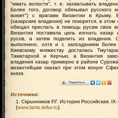
"имать волости", т. е. захватывать владен
Более того, договор обязывал русского к
воюет") с врагами Византии в Крыму. Е
(хазарские владения) не покорится, в этом
обещал прислать в помощь русам свои во
Византия поставила цель изгнать хазар
русов, а затем поделить из владения. 
выполнено, хотя и с запозданием более
Киевскому княжеству досталась Тмутара
Таматархой и Керчью, а Византия заво
владения хазар примерно в районе Сурож
византийцам оказал при этом конунг Сфен
князя.
Поделиться…
Источники:
1. Скрынников Р.Г. История Российская. IX-
(
www.lants.tellur.ru
)