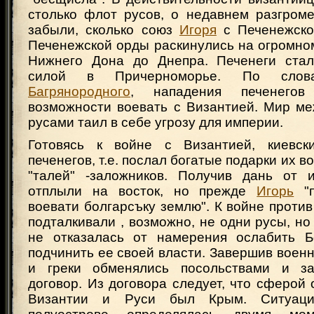
столько флот русов, о недавнем разгроме
забыли, сколько союз
Игоря
с Печенежско
Печенежской орды раскинулись на огромно
Нижнего Дона до Днепра. Печенеги ста
силой в Причерноморье. По сл
Багрянородного
, нападения печенего
возможности воевать с Византией. Мир ме
русами таил в себе угрозу для империи.
Готовясь к войне с Византией, киевски
печенегов, т.е. послал богатые подарки их во
"талей" -заложников. Получив дань от 
отплыли на восток, но прежде
Игорь
"п
воевати болгарсъку землю". К войне против
подталкивали , возможно, не одни русы, но 
не отказалась от намерения ослабить Б
подчинить ее своей власти. Завершив воен
и греки обменялись посольствами и з
договор. Из договора следует, что сферой
Византии и Руси был Крым. Ситуац