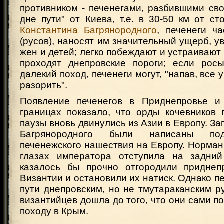
противником - печенегами, разбившими св
дне пути" от Киева, т.е. в 30-50 км от с
Константина Багрянородного
, печенеги ч
(русов), наносят им значительный ущерб, ув
жен и детей; легко побеждают и устраивают 
проходят днепровские пороги; если рос
далекий поход, печенеги могут, "напав, все 
разорить".
Появление печенегов в Приднепровье и 
границах показало, что орды кочевников 
паузы вновь двинулись из Азии в Европу. За
Багрянородного были написаны под
печенежского нашествия на Европу. Норман
глазах императора отступила на задний
казалось бы прочно отгородили приднеп
Византии и остановили их натиск. Однако п
пути днепровским, но не тмутараканским р
византийцев дошла до того, что они сами по
походу в Крым.