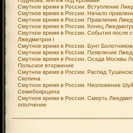
Годунова. Мятеж под Кромами
Смутное время в России. Вступление Лжед
Смутное время в России. Начало правлен
Смутное время в России. Правление Лжед
Смутное время в России. Конец Лжедмитри
Смутное время в России. События после 
Лжедмитрия I
Смутное время в России. Бунт Болотников
Смутное время в России. Появление Лжедм
Смутное время в России. Осада Москвы Лж
Польское вторжение
Смутное время в России. Распад Тушинско
Скопина
Смутное время в России. Низложение Шуй
Семибоярщина
Смутное время в России. Смерть Лжедмитр
ополчение