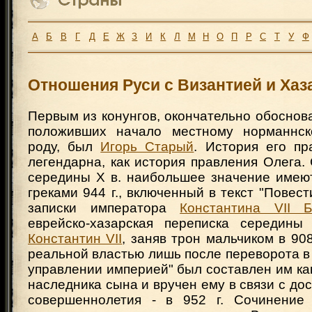
А
Б
В
Г
Д
Е
Ж
З
И
К
Л
М
Н
О
П
Р
С
Т
У
Ф
Отношения Руси с Византией и Хаза
Первым из конунгов, окончательно обоснов
положивших начало местному норманнск
роду, был
Игорь Старый
. История его пр
легендарна, как история правления Олега.
середины X в. наибольшее значение имею
греками 944 г., включенный в текст "Повест
записки императора
Константина VII Б
еврейско-хазарская переписка середины
Константин VII
, заняв трон мальчиком в 908
реальной властью лишь после переворота в 9
управлении империей" был составлен им ка
наследника сына и вручен ему в связи с дос
совершеннолетия - в 952 г. Сочинение