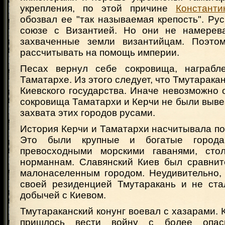
укрепления, по этой причине
Констант
обозвал ее "так называемая крепость". Ру
союзе с Византией. Но они не намерева
захваченные земли византийцам. Поэто
рассчитывать на помощь империи.
Песах вернул себе сокровища, награбл
Таматархе. Из этого следует, что Тмутарака
Киевского государства. Иначе невозможно 
сокровища Таматархи и Керчи не были выве
захвата этих городов русами.
История Керчи и Таматархи насчитывала по
Это были крупные и богатые города,
превосходными морскими гаванями, сто
норманнам. Славянский Киев был сравни
малонаселенным городом. Неудивительно, 
своей резиденцией Тмутаракань и не ста
добычей с Киевом.
Тмутараканский конунг воевал с хазарами. 
пришлось вести войну с более опа