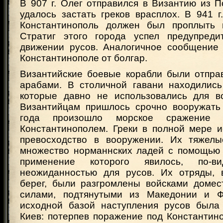
В 907 г. Олег отправился в Византию из 
удалось застать греков врасплох. В 941 г
Константинополь должен был проплыть 
Стратиг этого города успел предупреди
движении русов. Аналогичное сообщение
Константинополе от болгар.
Византийские боевые корабли были отпра
арабами. В столичной гавани находились
которые давно не использовались для в
Византийцам пришлось срочно вооружать
года произошло морское сражение
Константинополем. Греки в полной мере и
превосходство в вооружении. Их тяжелы
множество норманнских ладей с помощью "
применение которого явилось, по-ви
неожиданностью для русов. Их отряды, 
берег, были разгромлены войсками доме
силами, подтянутыми из Македонии и Фр
исходной базой наступления русов была
Киев: потерпев поражение под Константин