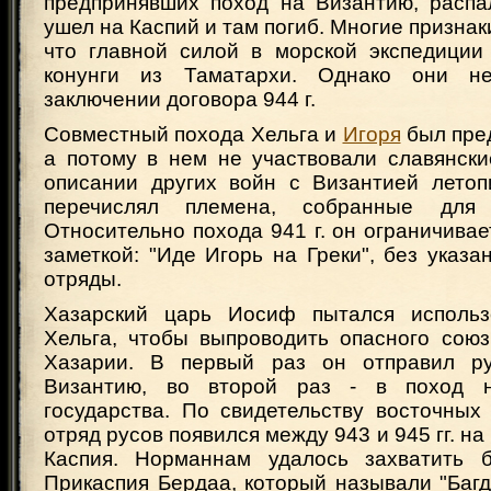
предпринявших поход на Византию, распал
ушел на Каспий и там погиб. Многие признак
что главной силой в морской экспедиции 
конунги из Таматархи. Однако они н
заключении договора 944 г.
Совместный похода Хельга и
Игоря
был пред
а потому в нем не участвовали славянски
описании других войн с Византией летоп
перечислял племена, собранные для 
Относительно похода 941 г. он ограничивае
заметкой: "Иде Игорь на Греки", без указа
отряды.
Хазарский царь Иосиф пытался использ
Хельга, чтобы выпроводить опасного союз
Хазарии. В первый раз он отправил р
Византию, во второй раз - в поход н
государства. По свидетельству восточных
отряд русов появился между 943 и 945 гг. н
Каспия. Норманнам удалось захватить б
Прикаспия Бердаа, который называли "Багд