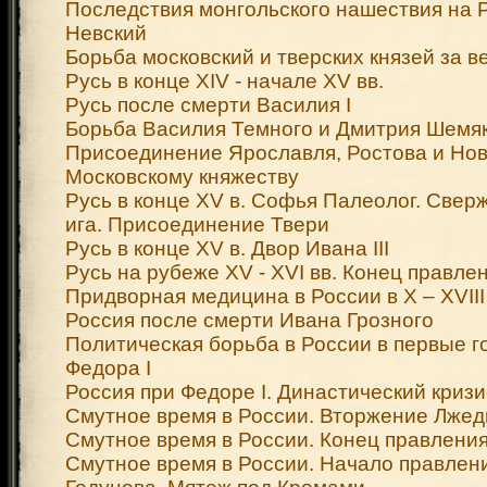
Последствия монгольского нашествия на 
Невский
Борьба московский и тверских князей за в
Русь в конце XIV - начале XV вв.
Русь после смерти Василия I
Борьба Василия Темного и Дмитрия Шемя
Присоединение Ярославля, Ростова и Нов
Московскому княжеству
Русь в конце XV в. Софья Палеолог. Свер
ига. Присоединение Твери
Русь в конце XV в. Двор Ивана III
Русь на рубеже XV - XVI вв. Конец правлен
Придворная медицина в России в X – XVIII 
Россия после смерти Ивана Грозного
Политическая борьба в России в первые 
Федора I
Россия при Федоре I. Династический кризи
Смутное время в России. Вторжение Лжед
Смутное время в России. Конец правлени
Смутное время в России. Начало правлен