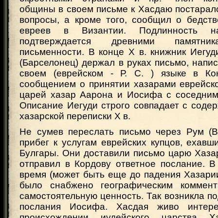
общины в своем письме к Хасдаю постаралс
вопросы, а кроме того, сообщил о бедст
евреев в Византии. Подлинность н
подтверждается древними памятник
письменности. В конце X в. книжник Иегу
(Барселонец) держал в руках письмо, напи
своем (еврейском - Р. С. ) языке в Ко
сообщением о принятии хазарами еврейско
царей хазар Аарона и Иосифа с соседним
Описание Иегуди строго совпадает с соде
хазарской переписки X в.
Не сумев переслать письмо через Рум (В
прибег к услугам еврейских купцов, ехавш
Булгары. Они доставили письмо царю Хаза
отправил в Кордову ответное послание. В
время (может быть еще до падения Хазари
было снабжено географическим коммен
самостоятельную ценность. Так возникла п
послания Иосифа. Хасдая живо интер
происхождении иудейского царства Х