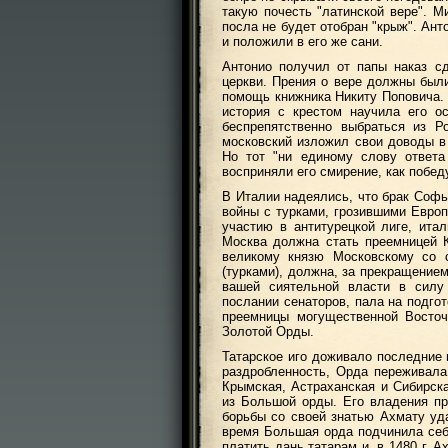
такую почесть "латинской вере". М
посла не будет отобран "крыж". Ант
и положили в его же сани.
Антонио получил от папы наказ с
церкви. Прения о вере должны были
помощь книжника Никиту Поповича. 
история с крестом научила его о
беспрепятственно выбраться из Р
московский изложил свои доводы в 
Но тот "ни единому слову ответа
восприняли его смирение, как побед
В Италии надеялись, что брак Софь
войны с турками, грозившими Евро
участию в антитурецкой лиге, ит
Москва должна стать преемницей К
великому князю Московскому со с
(турками), должна, за прекращение
вашей сиятельной власти в силу 
послании сенаторов, пала на подго
преемницы могущественной Восточ
Золотой Орды.
Татарское иго доживало последние 
раздробленность, Орда переживала 
Крымская, Астраханская и Сибирска
из Большой орды. Его владения пр
борьбы со своей знатью Ахмату уд
время Большая орда подчинила себе
платить дань татарам и, в 1480 г. 