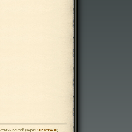
статьи почтой (через
Subscribe.ru
)