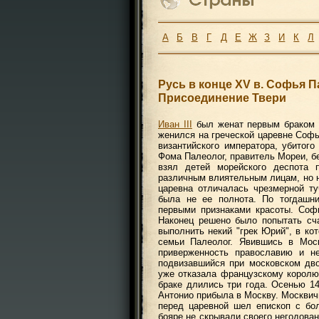
А
Б
В
Г
Д
Е
Ж
З
И
К
Л
Русь в конце XV в. Софья П
Присоединение Твери
Иван III
был женат первым браком н
женился на греческой царевне Софь
византийского императора, убитого
Фома Палеолог, правитель Мореи, б
взял детей морейского деспота 
различным влиятельным лицам, но н
царевна отличалась чрезмерной т
была не ее полнота. По тогдаш
первыми признаками красоты. Соф
Наконец решено было попытать сча
выполнить некий "грек Юрий", в ко
семьи Палеолог. Явившись в Мос
приверженность православию и не
подвизавшийся при московском дв
уже отказала французскому королю
браке длились три года. Осенью 14
Антонио прибыла в Москву. Москвичи
перед царевной шел епископ с бо
бояре не скрывали своего негодован