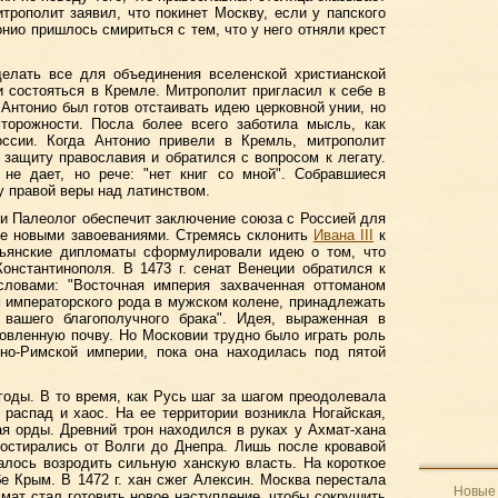
итрополит заявил, что покинет Москву, если у папского
онио пришлось смириться с тем, что у него отняли крест
делать все для объединения вселенской христианской
 состояться в Кремле. Митрополит пригласил к себе в
Антонио был готов отстаивать идею церковной унии, но
сторожности. Посла более всего заботила мысль, как
оссии. Когда Антонио привели в Кремль, митрополит
защиту православия и обратился с вопросом к легату.
 не дает, но рече: "нет книг со мной". Собравшиеся
у правой веры над латинством.
и Палеолог обеспечит заключение союза с Россией для
пе новыми завоеваниями. Стремясь склонить
Ивана III
к
альянские дипломаты сформулировали идею о том, что
онстантинополя. В 1473 г. сенат Венеции обратился к
ловами: "Восточная империя захваченная оттоманом
м императорского рода в мужском колене, принадлежать
вашего благополучного брака". Идея, выраженная в
товленную почву. Но Московии трудно было играть роль
но-Римской империи, пока она находилась под пятой
годы. В то время, как Русь шаг за шагом преодолевала
распад и хаос. На ее территории возникла Ногайская,
я орды. Древний трон находился в руках у Ахмат-хана
остирались от Волги до Днепра. Лишь после кровавой
алось возродить сильную ханскую власть. На короткое
 Крым. В 1472 г. хан сжег Алексин. Москва перестала
Новые 
Ахмат стал готовить новое наступление, чтобы сокрушить