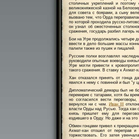
столичных укреплений и поэтому
великокняжеской казной на Белоозе
для совета с боярами, а сыну вел
вызвано тем, что Орда переправилас
по которой проходила русско-литовс
он узнал об ожесточенных столкно
сражения, государь разбил лагерь н
Бои на Угре продолжались четыре д
ввести в дело большие массы конни
палили также из пушек и пищалей.
Русские полки возглавлял наследн
руководили опытные воеводы князья
Угре могли привести к кровопрол
такого сражения. В ставку к Ахмат-
Хан отказался принять от гонца д
явился к нему с повинной и был "у ц
Дипломатический демарш был не бо
перемирие с татарами, хотя бы врем
но согласился вести переговоры,
вернулся ни с чем.
Иван III
отклон
власти Орды над Русью. Тогда хан 
князь пришлет ему для перегово
ездившего в Орду. Но даже и на эт
Обмен гонцами привел к прекращени
Ахмат-хан отошел от переправ и 
торжествовать. Его затея увенчал