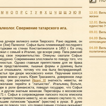
М
Н
О
П
Р
С
Т
У
Ф
Х
Ц
Ч
Ш
Щ
Э
Ю
Я
12.01
Виль
жизни
12.01
Виль
единство 
алеолог. Свержение татарского ига.
09.01
Виль
04.09
Виль
а дочери великого князя Тверского. Рано овдовев, он
оппозиции
е (Зое) Палеолог. Софья была племянницей последнего
04.09
Виль
 турками на стенах Константинополя в 1453 г. Ее отец
политичес
ежал с семьей в Италию, где вскоре умер. Папа римский
под свое покровительство. Опекуны сватали Софью
еудачно. Современники злословили по поводу того, что
учностью. Однако главным препятствием для ее брака
ним представлениям, пышные формы и румянец были
ье отказывали, потому что она была бесприданницей.
стья при дворе московского князя. Поручение взялся
тором можно узнать Юрия Траханиота, доверенное лицо
кву, грек расхвалил
Ивану III
знатность невесты, ее
желание перейти в "латынство". Итальянец Вольпе,
оре в роли финансиста, поведал государю, что Софья
 и другим знатным женихам. Переговоры о московском
71 г. Софья в сопровождении папского посла епископа
 приветствовали невесту, но их немало смутило то, что
льшим латинским "крыжом" (крестом) в руках. В думе
ия по поводу того, что православная столица оказывает