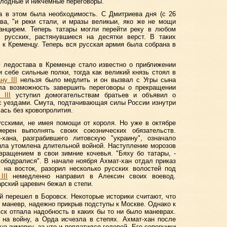
плодные и никчемные переговоры.
ка в этом была необходимость. С Дмитриева дня (с 26
ава, "и реки стали, и мразы великыи, яко же не мощи
панцирем. Теперь татары могли перейти реку в любом
 русских, растянувшиеся на десятки верст. В таких
 к Кременцу. Теперь вся русская армия была собрана в
 ледостава в Кременце стало известно о приближении
 себе сильные полки, тогда как великий князь стоял в
ну III
нельзя было медлить и он вызвал с Угры сына
ла возможность завершить переговоры о прекращении
 III
уступил домогательствам братьев и объявил о
с уездами. Смута, подтачивающая силы России изнутри
ась без кровопролития.
усскими, не имея помощи от короля. Но уже в октябре
ерен выполнять своих союзнических обязательств.
хана, разграбившего литовскую "украину", означало
ыла утомлена длительной войной. Наступление морозов
вращением в свои зимние кочевья. "Бяху бо татары, -
, ободралися". В начале ноября Ахмат-хан отдал приказ
ь на восток, разорил несколько русских волостей под
III
немедленно направил в Алексин своих воевод.
арский царевич бежал в степи.
й перешел в Боровск. Некоторые историки считают, что
маневр, надежно прикрыв подступы к Москве. Однако к
ск отпала надобность в каких бы то ни было маневрах.
 на войну, а Орда исчезла в степях. Ахмат-хан после
на зимовку, за что и поплатился головой. Его соперники