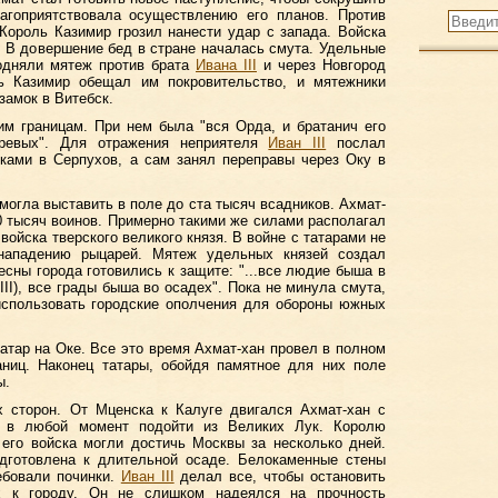
лагоприятствовала осуществлению его планов. Против
Король Казимир грозил нанести удар с запада. Войска
. В довершение бед в стране началась смута. Удельные
одняли мятеж против брата
Ивана III
и через Новгород
ь Казимир обещал им покровительство, и мятежники
замок в Витебск.
им границам. При нем была "вся Орда, и братанич его
ревых". Для отражения неприятеля
Иван III
послал
ками в Серпухов, а сам занял переправы через Оку в
могла выставить в поле до ста тысяч всадников. Ахмат-
40 тысяч воинов. Примерно такими же силами располагал
войска тверского великого князя. В войне с татарами не
 нападению рыцарей. Мятеж удельных князей создал
есны города готовились к защите: "...все людие быша в
III), все грады быша во осадех". Пока не минула смута,
использовать городские ополчения для обороны южных
атар на Оке. Все это время Ахмат-хан провел в полном
аниц. Наконец татары, обойдя памятное для них поле
ы.
х сторон. От Мценска к Калуге двигался Ахмат-хан с
и в любой момент подойти из Великих Лук. Королю
его войска могли достичь Москвы за несколько дней.
готовлена к длительной осаде. Белокаменные стены
ебовали починки.
Иван III
делал все, чтобы остановить
х к городу. Он не слишком надеялся на прочность