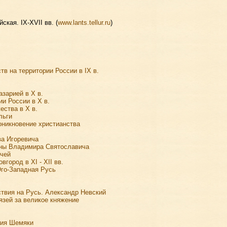
ская. IX-XVII вв. (
www.lants.tellur.ru
)
в на территории России в IX в.
зарией в X в.
и России в X в.
ества в X в.
льги
оникновение христианства
ва Игоревича
ойны Владимира Святославича
ичей
город в XI - XII вв.
Юго-Западная Русь
твия на Русь. Александр Невский
язей за великое княжение
рия Шемяки