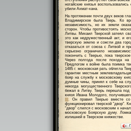
ногайские князья воспользовались
убили Ахмат-хана.
На протяжении почти двух веков гл
Владимирское была Тверь. Ко вре
независимость, но их земли оказ
сторон. Чтобы противостоять моск
Литвы. Михаил Тверской затеял св
это как недружественный акт, и ег
тверскую землю и сожгли два гор
отказаться от союза с Литвой и пр
серьезно ограничило независимо
покончить с Тверью, пока тверско
Через полгода после похода н
Предлогом к войне была поимка тве
1485 г. московская рать облегла Тв
гарантии местным землевладельца
бояр на службу к московскому кн
думные чины, принял к себе на слу
некогда могущественного Тверско
бежал в Литву. Тверь перешла под 
князя Ивана Молодого, получившег
III
. Он правил Тверью вместе со 
функционировал тверской "двор". К
"двор" слился с московским к началу
московскую Боярскую думу. Ломка,
излишней в Тверском княжестве.