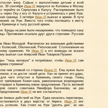
 отослал жену Софью с малолетними детьми и всей
ро. 30 сентября
Иван III
вернулся из Коломны в Москву
ел перейти из Серпухова в Калугу. Распоряжение было
ь через Оку к югу от Калуги и устремилась к реке Угре,
кая граница. 3 октября
Иван III
выехал в армию. В пути
вениях на Угре. Вместо того чтобы поспешить к месту
а Кременце в тылу русской армии.
ня. Броды на реке были неширокими, что помешало хану
цы. Противники осыпали друг друга стрелами. Русские
ик Иван Молодой. Фактически же военными действиями
 Холмский, Оболенский, Ряполовский. Столкновения на
итному сражению. Но
Иван III
и его воеводы не искали
хану выехал сын боярский Иван Товарков-Пушкин.
ары- "тешь великую" и потребовал, чтобы
Иван III
сам
арева стремени".
лее чем уловкой со стороны
Ивана III
. Ему нужно было
енное, и он достиг своей цели. Хан не принял его дары,
 для чего отпустил в Кременец своего гонца. Гонец
ил требования Ахмат-хана, равнозначные возрождению
отправил в Кременец новое предложение. Пусть великий
ров своего советника Никифора Басенкова, не раз
о предложение
Иван III
не мог согласиться.
ю боевых действий на Угре. Едва начались переговоры,
остановился в двух верстах от берега.
Иван III
мог
ась успехом. Хан стоял на Угре "десять ден", их них