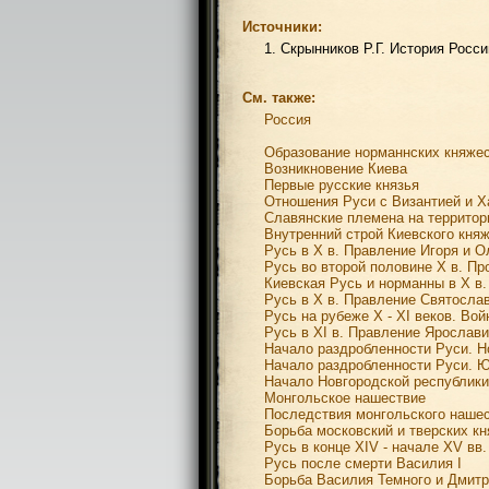
Источники:
1. Скрынников Р.Г. История Россий
См. также:
Россия
Образование норманнских княжест
Возникновение Киева
Первые русские князья
Отношения Руси с Византией и Ха
Славянские племена на территори
Внутренний строй Киевского княж
Русь в X в. Правление Игоря и О
Русь во второй половине X в. Пр
Киевская Русь и норманны в X в.
Русь в X в. Правление Святосла
Русь на рубеже X - XI веков. В
Русь в XI в. Правление Ярослав
Начало раздробленности Руси. Нов
Начало раздробленности Руси. 
Начало Новгородской республики
Монгольское нашествие
Последствия монгольского нашес
Борьба московский и тверских кн
Русь в конце XIV - начале XV вв.
Русь после смерти Василия I
Борьба Василия Темного и Дмит