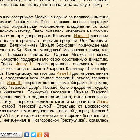
 оплошностью, исподтишка напали на ханскую "вежу" и
авным соперником Москвы в борьбе за великое княжение
мени "стояния на Угре" тверские князья сохранили
ались окруженными московскими владениями со всех
овскому натиску, Тверь пыталась опереться на помощь
атовство при дворе короля Казимира.
Иван III
расценил
о полки вторглись в тверские пределы. Они "пленили"
одка. Великий князь Михаил Борисович принужден был
изнал себя "братом молодшим" московского князя, что
сть Тверского княжества. Однако Москва не могла
е боярство поддерживало свою собственную династию.
а Тверь
Ивану III
снова пришлось снаряжать полки.
рского гонца с грамотой королю Казимиру. В сентябре
ерь. По-видимому, на этот раз
Иван III
дал определенные
м, следствием чего явился массовый отъезд тверских
язю.
Иван III
сохранил за тверскими боярами их землю,
жбу "тверской двор". Позиция бояр определила судьбу
го княжества. Покинутый вассалами Михаил Тверской
управление его родного племянника, сына московского
о титул Тверского великого князя и соправителя
Ивана
старой "тверской думой". Отдельно от московского
няжескими землями управлял Тверской дворец. Тверской
 XVI в., и тогда же некоторые из тверских бояр вошли в
 неизбежная в Новгородской "республике", оказалась
Поделиться…