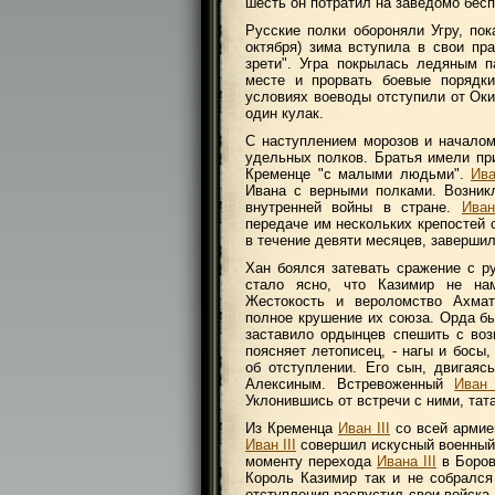
шесть он потратил на заведомо бес
Русские полки обороняли Угру, по
октября) зима вступила в свои пр
зрети". Угра покрылась ледяным 
месте и прорвать боевые порядки
условиях воеводы отступили от Оки
один кулак.
С наступлением морозов и началом
удельных полков. Братья имели при
Кременце "с малыми людьми".
Ива
Ивана с верными полками. Возник
внутренней войны в стране.
Иван
передаче им нескольких крепостей 
в течение девяти месяцев, завершил
Хан боялся затевать сражение с р
стало ясно, что Казимир не нам
Жестокость и вероломство Ахмат-
полное крушение их союза. Орда б
заставило ордынцев спешить с воз
поясняет летописец, - нагы и босы
об отступлении. Его сын, двигаяс
Алексиным. Встревоженный
Иван 
Уклонившись от встречи с ними, тат
Из Кременца
Иван III
со всей армие
Иван III
совершил искусный военный 
моменту перехода
Ивана III
в Боров
Король Казимир так и не собрался
отступления распустил свои войска 