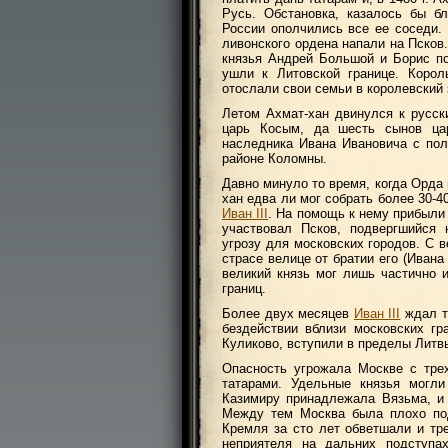
Русь. Обстановка, казалось бы б
России ополчились все ее соседи. 
ливонского ордена напали на Псков
князья Андрей Большой и Борис п
ушли к Литовской границе. Корол
отослали свои семьи в королевский 
Летом Ахмат-хан двинулся к русск
царь Косым, да шесть сынов ца
наследника Ивана Ивановича с пол
районе Коломны.
Давно минуло то время, когда Орда 
хан едва ли мог собрать более 30-
Иван III
. На помощь к нему прибыли 
участвовал Псков, подвергшийся
угрозу для московских городов. С в
страсе велице от братии его (Ивана 
великий князь мог лишь частично 
границ.
Более двух месяцев
Иван III
ждал т
бездействии вблизи московских гр
Куликово, вступили в пределы Литв
Опасность угрожала Москве с тре
татарами. Удельные князья могл
Казимиру принадлежала Вязьма, и 
Между тем Москва была плохо под
Кремля за сто лет обветшали и тр
неприятеля на дальних подступа