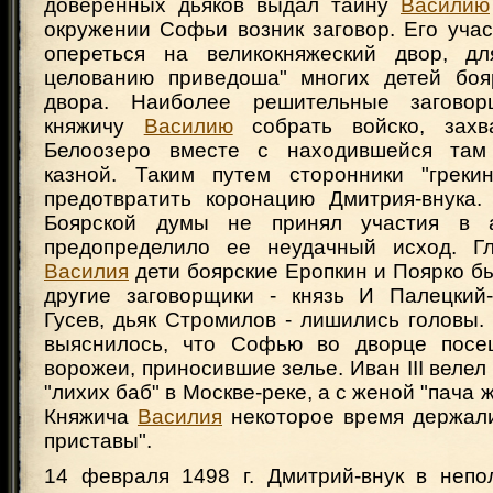
доверенных дьяков выдал тайну
Василию
окружении Софьи возник заговор. Его уча
опереться на великокняжеский двор, дл
целованию приведоша" многих детей боя
двора. Наиболее решительные заговор
княжичу
Василию
собрать войско, захв
Белоозеро вместе с находившейся там 
казной. Таким путем сторонники "греки
предотвратить коронацию Дмитрия-внука.
Боярской думы не принял участия в 
предопределило ее неудачный исход. Гл
Василия
дети боярские Еропкин и Поярко б
другие заговорщики - князь И Палецкий-
Гусев, дьяк Стромилов - лишились головы.
выяснилось, что Софью во дворце посе
ворожеи, приносившие зелье. Иван III велел
"лихих баб" в Москве-реке, а с женой "пача 
Княжича
Василия
некоторое время держали
приставы".
14 февраля 1498 г. Дмитрий-внук в неп