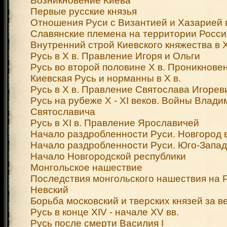
Возникновение Киева
Первые русские князья
Отношения Руси с Византией и Хазарией в
Славянские племена на территории России
Внутренний строй Киевского княжества в X
Русь в X в. Правление Игоря и Ольги
Русь во второй половине X в. Проникнове
Киевская Русь и норманны в X в.
Русь в X в. Правление Святослава Игорев
Русь на рубеже X - XI веков. Войны Влад
Святославича
Русь в XI в. Правление Ярославичей
Начало раздробленности Руси. Новгород в X
Начало раздробленности Руси. Юго-Запад
Начало Новгородской республики
Монгольское нашествие
Последствия монгольского нашествия на 
Невский
Борьба московский и тверских князей за в
Русь в конце XIV - начале XV вв.
Русь после смерти Василия I