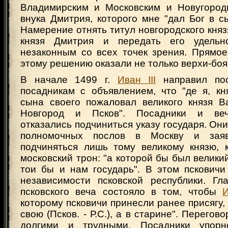
Владимирским и Московским и Новугород
внука Дмитрия, которого мне "дал Бог в с
Намерение отнять титул новгородского княз
князя Дмитрия и передать его удель
незаконным со всех точек зрения. Прямое
этому решению оказали не только верхи-бояр
В начале 1499 г.
Иван III
направил пос
посадникам с объявлением, что "де я, кн
сына своего пожаловал великого князя В
Новгород и Псков". Посадники и веч
отказались подчиниться указу государя. Он
полномочных послов в Москву и заяв
подчиняться лишь тому великому князю, 
московский трон: "а которой бы был великий
тои бы и нам государь". В этом псковичи
независимости псковской республики. Гл
псковского веча состояло в том, чтобы
И
которому псковичи принесли ранее присягу,
свою (Псков. - Р.С.), а в старине". Перего
долгими и трудными. Посадники упор