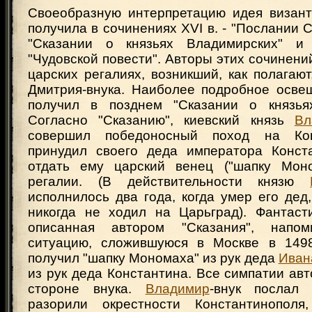
Своеобразную интерпретацию идея визант
получила в сочинениях XVI в. - "Послании 
"Сказании о князьях Владимирских" и
"Чудовской повести". Авторы этих сочинени
царских регалиях, возникший, как полагают
Дмитрия-внука. Наиболее подробное осве
получил в позднем "Сказании о князьях
Согласно "Сказанию", киевский князь
Вл
совершил победоносный поход на Кон
принудил своего деда императора Конст
отдать ему царский венец ("шапку Моно
регалии. (В действительности князю
исполнилось два года, когда умер его дед,
никогда не ходил на Царьград). Фантасти
описанная автором "Сказания", напо
ситуацию, сложившуюся в Москве в 1498
получил "шапку Мономаха" из рук деда
Ивана
из рук деда Константина. Все симпатии авт
стороне внука.
Владимир
-внук послал 
разорили окрестности Константинопол