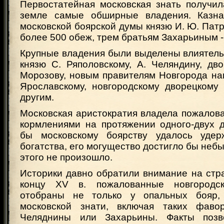
Первостатейная московская знать получил
земле самые обширные владения. Казна
московской боярской думы князю И. Ю. Патр
более 500 обеж, трем братьям Захарьиным -
Крупные владения были выделены влиятел
князю С. Ряполовскому, А. Челяндину, дв
Морозову, новым правителям Новгорода на
Ярославскому, новгородскому дворецкому
другим.
Московская аристократия владела пожалов
кормлениями на протяжении одного-двух д
бы московскому боярству удалось удер
богатства, его могущество достигло бы небы
этого не произошло.
Историки давно обратили внимание на стр
концу XV в. пожалованные новгородс
отобраны не только у опальных бояр
московской знати, включая таких фавор
Челяднины или Захарьины. Факты позв