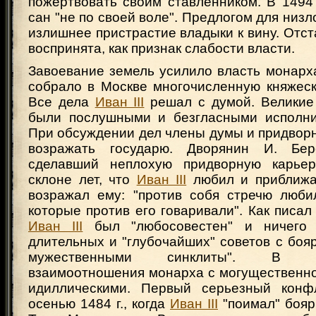
пожертвовать своим ставленником. В 1494
сан "не по своей воле". Предлогом для низ
излишнее пристрастие владыки к вину. Отс
воспринята, как признак слабости власти.
Завоевание земель усилило власть монарх
собрало в Москве многочисленную княжеск
Все дела
Иван III
решал с думой. Великие
были послушными и безгласными исполни
При обсуждении дел члены думы и придвор
возражать государю. Дворянин И. Берс
сделавший неплохую придворную карьер
склоне лет, что
Иван III
любил и приближал
возражал ему: "против собя стречю люби
которые против его говаривали". Как писал
Иван III
был "любосовестен" и ничего 
длительных и "глубочайших" советов с боя
мужественными синклиты". В дей
взаимоотношения монарха с могущественно
идиллическими. Первый серьезный конф
осенью 1484 г., когда
Иван III
"поимал" бояр