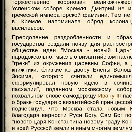
торжественно коронован великокняже
Успенском соборе Кремля. Дмитрий не и
греческой императорской фамилии. Тем не
в Кремле напоминала обряд коронаци
василевсов.
Преодоление раздробленности и обра
государства создали почву для распростр
обществе идеи "Москва - новый Царьг
парадоксально, мысль о византийском насл
"греки" из окружения царевны Софьи, а
книжники, близкие ко двору Елены Волош
Зосима, которого считали единомышл
сформулировал новую идею в сочине
пасхалии", поданном московскому соб
похвальном слове самодержцу
Ивану III
пас
о браке государя с византийской принцессой
подчеркнул, что Москва стала новым К
благодаря верности Руси Богу. Сам Бог п
"нового царя Константина новому граду Кон
и всей Русской земли и иным многим землям