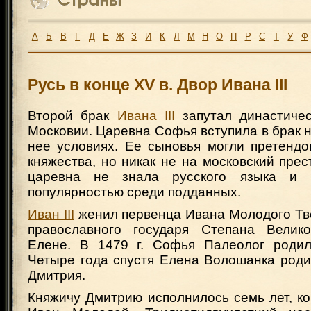
А
Б
В
Г
Д
Е
Ж
З
И
К
Л
М
Н
О
П
Р
С
Т
У
Ф
Русь в конце XV в. Двор Ивана III
Второй брак
Ивана III
запутал династиче
Московии. Царевна Софья вступила в брак 
нее условиях. Ее сыновья могли претендо
княжества, но никак не на московский прес
царевна не знала русского языка и 
популярностью среди подданных.
Иван III
женил первенца Ивана Молодого Тве
православного государя Степана Велик
Елене. В 1479 г. Софья Палеолог род
Четыре года спустя Елена Волошанка род
Дмитрия.
Княжичу Дмитрию исполнилось семь лет, ко