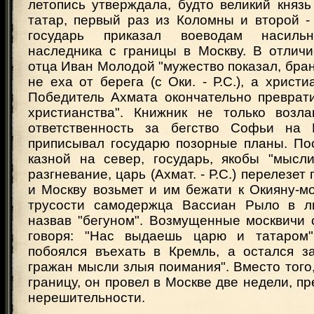
летопись утверждала, будто великий княз
татар, первый раз из Коломны и второй -
государь приказал воеводам насильн
наследника с границы в Москву. В отличи
отца Иван Молодой "мужество показал, брань
не еха от берега (с Оки. - Р.С.), а христи
Победитель Ахмата окончательно преврати
христианства". Книжник не только воз
ответственность за бегство Софьи на 
приписывал государю позорные планы. Пос
казной на север, государь, якобы "мысли
разгневание, царь (Ахмат. - Р.С.) перелезет
и Москву возьмет и им бежати к Окияну-м
трусости самодержца Вассиан Рыло в ли
назвав "бегуном". Возмущенные москвичи 
говоря: "Нас выдаешь царю и татаром
побоялся въехать в Кремль, а остался за
гражан мысли злыя поимания". Вместо того
границу, он провел в Москве две недели, пр
нерешительности.