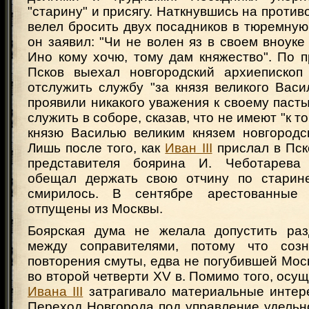
"старину" и присягу. Наткнувшись на проти
велел бросить двух посадников в тюремну
он заявил: "Чи не волен яз в своем вноуке 
Ино кому хочю, тому дам княжество". По п
Псков выехал новгородский архиепископ
отслужить службу "за князя великого Васи
проявили никакого уважения к своему паст
служить в соборе, сказав, что не имеют "к т
князю Василью великим князем новгородск
Лишь после того, как
Иван III
прислал в Пск
представителя боярина И. Чеботарева
обещал держать свою отчину по старине
смирилось. В сентябре арестованные
отпущены из Москвы.
Боярская дума не желала допустить раз
между соправителями, потому что созн
повторения смуты, едва не погубившей Мос
во второй четверти XV в. Помимо того, осу
Ивана III
затрагивало материальные интер
Переход Новгорода под управление удельн