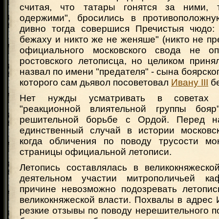
считая, что татары гонятся за ними, т
одержими", бросились в противоположну
дивно тогда совершися Пречистыя чюдо:
бежаху и никто же не женяше" (никто не пр
официального московского свода не о
ростовского летописца, но целиком приня
назвал по имени "предателя" - сына боярско
которого сам дьявол посоветовал
Ивану III
бе
Нет нужды усматривать в советах "
"реакционной влиятельной группы бояр"
решительной борьбе с Ордой. Перед 
единственный случай в истории московск
когда обличения по поводу трусости мо
страницы официальной летописи.
Летопись составлялась в великокняжеско
деятельном участии митрополичьей к
причине невозможно подозревать летопис
великокняжеской власти. Похвалы в адрес
резкие отзывы по поводу нерешительного 