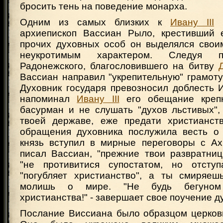
бросить тень на поведение монарха.
Одним из самых близких к
Ивану III
ц
архиепископ Вассиан Рыло, крестивший 
прочих духовных особ он выделялся свои
неукротимым характером. Следуя п
Радонежского, благословившего на битву
Вассиан направил "укрепительную" грамот
Духовник государя превозносил доблесть 
напоминал
Ивану III
его обещание крепк
басурман и не слушать "духов льстивых",
твоей державе, еже предати христианст
обращения духовника послужила весть о 
князь вступил в мирные переговоры с Ах
писал Вассиан, "прежние твои развратниц
"не противитися супостатом, но отступ
"погубляет христианство", а ты смиряе
молишь о мире. "Не будь бегуном
христианства!" - завершает свое поучение 
Послание Виссиана было образцом церковн