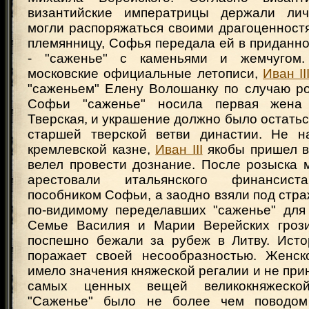
византийские императрицы держали лич
могли распоряжаться своими драгоценност
племянницу, Софья передала ей в приданн
- "саженье" с каменьями и жемчугом.
московские официальные летописи,
Иван II
"саженьем" Елену Волошанку по случаю ро
Софьи "саженье" носила первая жена
Тверская, и украшение должно было остатьс
старшей тверской ветви династии. Не н
кремлевской казне,
Иван III
якобы пришел в
велел провести дознание. После розыска 
арестовали итальянского финансиста
пособником Софьи, а заодно взяли под стра
по-видимому переделавших "саженье" для
Семье Василия и Марии Верейских грози
поспешно бежали за рубеж в Литву. Исто
поражает своей несообразностью. Женск
имело значения княжеской регалии и не при
самых ценных вещей великокняжеской
"Саженье" было не более чем поводом