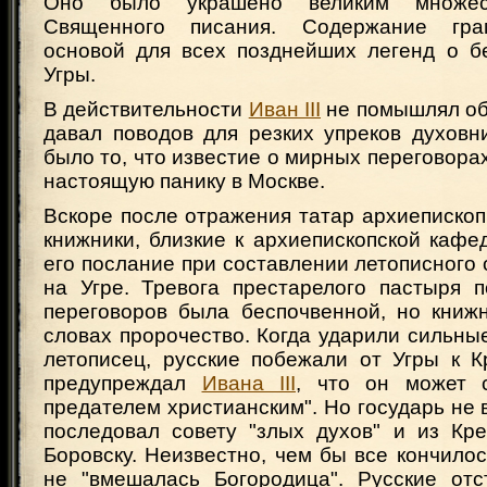
Оно было украшено великим множес
Священного писания. Содержание гра
основой для всех позднейших легенд о б
Угры.
В действительности
Иван III
не помышлял об
давал поводов для резких упреков духовн
было то, что известие о мирных переговора
настоящую панику в Москве.
Вскоре после отражения татар архиепископ
книжники, близкие к архиепископской кафе
его послание при составлении летописного 
на Угре. Тревога престарелого пастыря 
переговоров была беспочвенной, но книжн
словах пророчество. Когда ударили сильны
летописец, русские побежали от Угры к К
предупреждал
Ивана III
, что он может с
предателем христианским". Но государь не в
последовал совету "злых духов" и из Кр
Боровску. Неизвестно, чем бы все кончилос
не "вмешалась Богородица". Русские отс