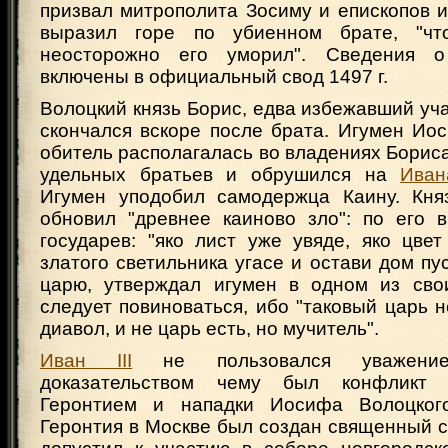
призвал митрополита Зосиму и епископов и
выразил горе по убиенном брате, "чт
неосторожно его уморил". Сведения 
включены в официальный свод 1497 г.
Волоцкий князь Борис, едва избежавший уча
скончался вскоре после брата. Игумен Ио
обитель располагалась во владениях Бориса
удельных братьев и обрушился на
Ивана
Игумен уподобил самодержца Каину. Кня
обновил "древнее каиново зло": по его 
государев: "яко лист уже увяде, яко цвет
златого светильника угасе и остави дом пу
царю, утверждал игумен в одном из сво
следует повиноваться, ибо "таковый царь н
диавол, и не царь есть, но мучитель".
Иван III
не пользовался уважением
доказательством чему был конфликт 
Геронтием и нападки Иосифа Волоцког
Геронтия в Москве был создан священный с