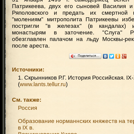
Патрикеева, двух его сыновей Василия и
Ряполовского и предать их смертной к
"молениям" митрополита Патрикеевы изб
постригли "в железах" (в кандалах)
монастырям в заточение. "Слуга" Р
обезглавлен палачом на льду Москвы-ре
после ареста.
Поделиться…
Источники:
1. Скрынников Р.Г. История Российская. IX-
(
www.lants.tellur.ru
)
См. также:
Россия
Образование норманнских княжеств на те
в IX в.