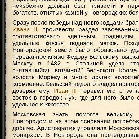
неизбежно должен был привести к пер
богатств, отнятых казной у новгородских боя
Сразу после победы над новгородцами брат
Ивана III
произвести раздел завоеванных
соответствовало удельным традициям.
удельные князья подняли мятеж. Поз
Новгородской земли было образовано уде
переданное князю Федору Бельскому, выех
Москву в 1482 г. Столицей удела ст
считавшийся "вотчиной" Бельского. Кроме
волость Мореву и много других волостей
кормление. Бельский недолго владел новгор
доверяя ему,
Иван III
перевел его с запа
восток в городок Лух, где для него было
удельное княжество.
Московская знать помогла великому 
Новгородом и на этом основании потребов
добыче. Аристократия управляла Московско
монархом. В Новгороде она претендовал