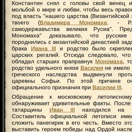
Константин снял с головы свой венец и
мольбой о мире и любви, чтобы весь прав
под власть "нашего царства (Византийской и
твоего (
Владимира Мономаха
. - Р.
самодержавъства великия Русиа". Пр
Мономаха" доказывало, что русские 
породнились с византийской династией задо
брака
Ивана III
и родство было скрепле
царских регалий. Отсюда следовало, чт
обладал старших праправнук
Мономаха
, т
родство удельного князя
Василия
не имело 
греческого наследства выдвинули проти
царевны Софьи. По этой причине о
официального признания при
Василии III
.
Обращение к московскому летописном
обнаруживает удивительные факты. После
татарщины
Иван III
находился на в
Составитель официальной летописи име
сложить панегирик в его честь. Вместо эт
выставить героем победы над Ордой насле