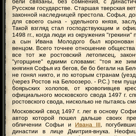
бели связаны, без сомнения, с династи
Русском государстве. Старшая тверская ве
законной наследницей престола. Софья, д
для своего сына - удельного князя, засл
Такой взгляд стал господствующим и офи
1498 гг., когда люди из окружения "грекини"
а сын Ивана Молодого был коронован 
венцом. Всего точнее отношение общества
все тот же ростовский летописец, зако
"угорщине" едкими словами: "тоя же зи
княгиня Софья из бегов, бе бо бегали на Бел
не гонял никто, и по которым странам (уезда
(через Ростов на Белоозеро. - Р.С.) тем пущ
боярьских холопов, от кровопивцев крес
официального московского свода 1497 г. сп
ростовского свода, нисколько не пытаясь смя
Московский свод 1497 г. лег в основу Софий
автор которой пошел дальше своих пре
обличении Софьи и
Ивана III
, погубивши
династии в лице Дмитрия-внука. Неофиц