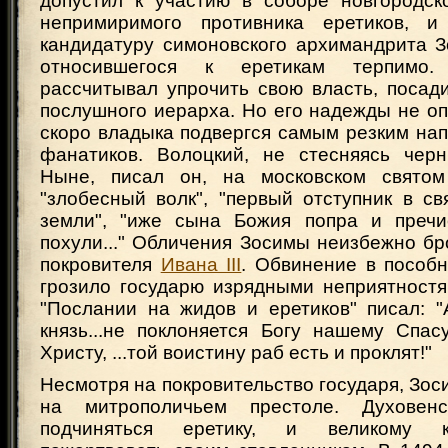
допустил к участию в соборе новгородско
непримиримого противника еретиков, и
кандидатуру симоновского архимандрита З
относившегося к еретикам терпимо.
рассчитывал упрочить свою власть, посад
послушного иерарха. Но его надежды не о
скоро владыка подвергся самым резким на
фанатиков. Волоцкий, не стесняясь черн
Ныне, писал он, на московском святом
"злобесный волк", "первый отступник в с
земли", "иже сына Божия попра и пречи
похули..." Обличения Зосимы неизбежно бр
покровителя
Ивана III
. Обвинение в пособн
грозило государю изрядными неприятностя
"Послании на жидов и еретиков" писал: 
князь...не поклоняется Богу нашему Спас
Христу, ...той воистину раб есть и проклят!"
Несмотря на покровительство государя, Зос
на митрополичьем престоле. Духовен
подчиняться еретику, и великому 