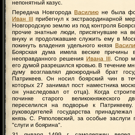
непонятный казус.
Передача Новгорода
Василию
не была фо
Иван III
прибегнул к экстраординарной мер
Новгородскую землю из под контроля Боярс
прочие знатные люди, присягнувшие на в
внуку и продолжавшие служить ему в Мос
покинуть владения удельного князя
Васили
Боярская дума имела веские причины в
неоправданного решения
Ивана III
. Спор 
его думой разрешился кровью. В течение мн
думу возглавлял двоюродный брат госу
Патрикеев. Он носил боярский чин в те
которых 27 занимал пост наместника моско
он унаследовал от отца). Когда строит
починке старого великокняжеского 
переселился на подворье к Патрикееву.
руководителей государства принадлежал
князь С. Ряполовский, за особые заслуги
"слуги и боярина".
31 января 1499 г. самодержец велел 