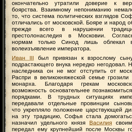
окончательно утратили доверие к вер
боярства. Взаимному непониманию немал
то, что система политических взглядов Соф
отличались от московской. Бояре и народ о
прежде всего в нарушении традици
престолонаследия в Московии. Соглас
нормам только Синод лишь облекал 
волеизъявление императора.
Иван III
был привязан к взрослому сы
подрастающего внука нередко негодовал. 
наследника он не мог отступить от моск
Распри в великокняжеской семье грозили 
монарха. Благодаря грекам москов
возможность основательнее познакомиться
порядками. В трудных ситуациях имп
передавали отдельные провинции сыновь
что укрепляло положение царствующей ди
на эту традицию, Софья стала домогать
назначил удельного князя
Василия
своим
передал ему крупнейший после Москвы г