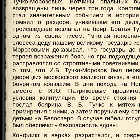
Тучко-Морозовых. Вотчины опальных 
возвращены лишь через три года. Конфл
стал значительным событием в истори
помнил о раздоре, унизившем его деда
происшедшее возлагал на бояр. Братья Ту
одном из своих писем, "многая поносна
словеса деду нашему великому государю из
Морозовыми доказывал, что государь до
терпел возражения бояр, но при подходящ
расправлялся со строптивыми советниками
о том, что И.Б. Тучко-Морозов был пер
дворецких московского великого князя, а его
боярином конюшим. В дни похода на Нов
вместе с И.Ю. Патрикеевым продикто
условия капитуляции. Во время стояния 
послал боярина В. Б. Тучко к мятеж
примирения с ними, а затем поручил ему со
детьми на Белоозеро. В случае гибели госу
был обеспечить безопасность вдовы.
Конфликт в верхах разрастался, и совр