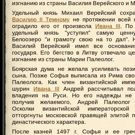
изгнанию из страны Василия Верейского и 
Удельный князь Михаил Верейский сохра
Василию II Темному
не протяжении всей 
оградило его от произвола
Ивана III
. По
удельный князь "уступил" самую цен
Белоозеро "и грамоту свою на то дал". 
Василий Верейский имел все основани
государя. Его бегство в Литву отвечало цел
изгнание из страны Марии Палеолог.
Боярская дума не желала усиливать поз
сына. Позже Софья выписала из Рима сво
Палеолога. Как член византийской импе
шурин
Ивана III
Андрей рассчитывал по
владения на Руси. Но его надежды не 
получив желаемого, Андрей Палеолог 
Осколки византийской императорско
отторгнуты московской правящей элитой п
династического характера.
После казней 1497 г. Софья и ее греч