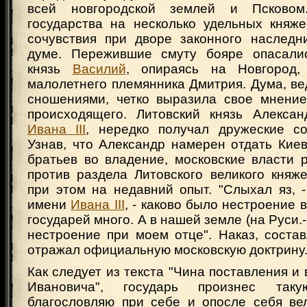
всей новгородской землей и Псковом
государства на несколько удельных княже
сочувствия при дворе законного наследн
думе. Пережившие смуту бояре опасалис
князь
Василий
, опираясь на Новгород,
малолетнего племянника Дмитрия. Дума, в
сношениями, четко выразила свое мнение
происходящего. Литовский князь Алексан
Ивана III
, нередко получал дружеские с
Узнав, что Александр намерен отдать Кие
братьев во владение, московские власти 
против раздела Литовского великого княж
при этом на недавний опыт. "Слыхал яз, 
имени
Ивана III
, - каково было нестроение 
государей много. А в нашей земле (на Руси.- 
нестроение при моем отце". Наказ, состав
отражал официальную московскую доктрину
Как следует из текста "Чина поставления и
Ивановича", государь произнес так
благословляю при себе и опосле себя ве