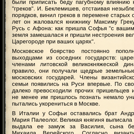
были приписать беду пагубному влиянию н
"греков". И. Беклемишев, отстаивая незыбл
порядков, винил греков в перемене старых 
лет он жаловался книжнику Максиму Грек
Русь с Афона: как пришла Софья "с вашим
земля замешалася и пришли нестроения велик
Царегороде при ваших царях".
Московское боярство постоянно попол
выходцами из соседних государств: цар
членами литовской великокняжеской дин
правило, они получали щедрые земельны
московских государей. Члены византийск
семьи появились на Руси впервые. По сво
далеко превосходили прочих пришельцев и
не менее им пришлось познать немало уни
пытались укорениться в Москве.
В Италии у Софьи оставались брат Андр
Мария Палеолог. Великая княгиня выписала
выдала ее замуж за Василия, сына бел
Михаила Верейского. Согласно визант