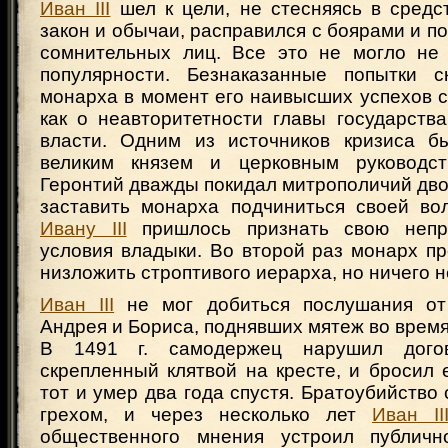
Иван III
шел к цели, не стесняясь в средс
закон и обычаи, расправился с боярами и п
сомнительных лиц. Все это не могло не 
популярности. Безнаказанные попытки с
монарха в момент его наивысших успехов 
как о неавторитетности главы государства
власти. Одним из источников кризиса б
великим князем и церковным руководст
Геронтий дважды покидал митрополичий дво
заставить монарха подчиниться своей во
Ивану III
пришлось признать свою непр
условия владыки. Во второй раз монарх п
низложить строптивого иерарха, но ничего н
Иван III
не мог добиться послушания от
Андрея и Бориса, поднявших мятеж во врем
В 1491 г. самодержец нарушил дого
скрепленный клятвой на кресте, и бросил е
тот и умер два года спустя. Братоубийство
грехом, и через несколько лет
Иван II
общественного мнения устроил публичн