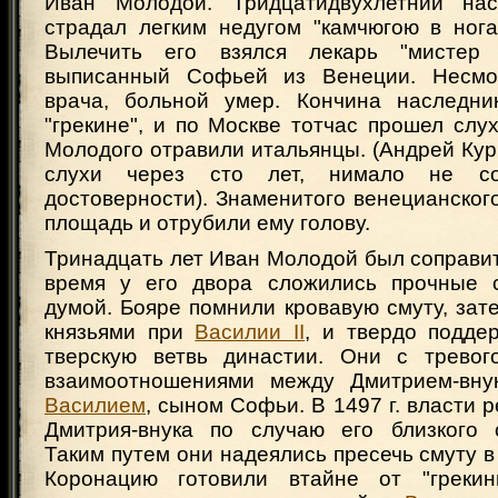
Иван Молодой. Тридцатидвухлетний нас
страдал легким недугом "камчюгою в нога
Вылечить его взялся лекарь "мистер
выписанный Софьей из Венеции. Несмо
врача, больной умер. Кончина наследни
"грекине", и по Москве тотчас прошел слу
Молодого отравили итальянцы. (Андрей Кур
слухи через сто лет, нимало не с
достоверности). Знаменитого венецианског
площадь и отрубили ему голову.
Тринадцать лет Иван Молодой был соправит
время у его двора сложились прочные с
думой. Бояре помнили кровавую смуту, за
князьями при
Василии II
, и твердо подде
тверскую ветвь династии. Они с тревог
взаимоотношениями между Дмитрием-вну
Василием
, сыном Софьи. В 1497 г. власти 
Дмитрия-внука по случаю его близкого 
Таким путем они надеялись пресечь смуту 
Коронацию готовили втайне от "греки