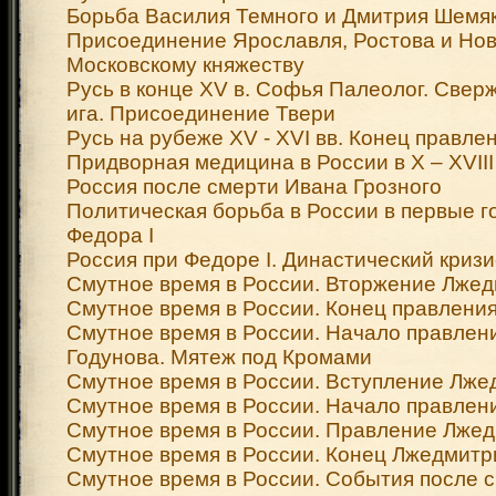
Борьба Василия Темного и Дмитрия Шемя
Присоединение Ярославля, Ростова и Нов
Московскому княжеству
Русь в конце XV в. Софья Палеолог. Свер
ига. Присоединение Твери
Русь на рубеже XV - XVI вв. Конец правлен
Придворная медицина в России в X – XVIII 
Россия после смерти Ивана Грозного
Политическая борьба в России в первые 
Федора I
Россия при Федоре I. Династический кризи
Смутное время в России. Вторжение Лжед
Смутное время в России. Конец правлени
Смутное время в России. Начало правлен
Годунова. Мятеж под Кромами
Смутное время в России. Вступление Лжед
Смутное время в России. Начало правлен
Смутное время в России. Правление Лжед
Смутное время в России. Конец Лжедмитри
Смутное время в России. События после 