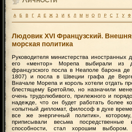
А
Б
В
Г
Д
Е
Ж
З
И
К
Л
М
Н
О
П
Р
С
Т
У
Ф
Людовик XVI Французский. Внешня
морская политика
Руководителя министерства иностранных д
его «ментор» Морепа выбирали из дв
французского посла в Неаполе барона де
1807) и посла в Швеции графа де Верге
Вначале Морепа и король хотели отдать п
блестящему Бретойлю, но назначили мене
очень трудолюбивого, прилежного и поряд
надежде, что он будет работать более ко
«опытный дипломат, философ в духе време
все же энергичный политик», которому,
приписывали весьма посредственные и
способности, стал хорошим выбором.