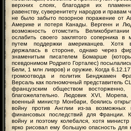
верхних слоях, благодаря их пламен
равенству, суверенитету народов и правам ч
не было забыто позорное поражение от А
Америке и потеря Канады. Вергенн и Лю
возможность отомстить Великобритани
ослабить своего заклятого соперника в 
путем поддержки американцев. Хотя 
держалась в стороне, однако через фир
знаменитым писателем Бомарше (котор
псевдонимом Родриго Горталес) посылались
Бели, 1 млн ливров) и оружие. Когда 6.12.17
громоотвода и политик Бенджамен Фр
Версаль как полномочный представитель С
французским обществом восторженно
благожелательно. Людовик XVI, Морепа,
военный министр Монбари, боялись открыт
войну против Англии из-за возможных к
финансовых последствий для Франции. К
войну и поэтому колебался, хотя министр
ярко рисовал ему большую опасность для 