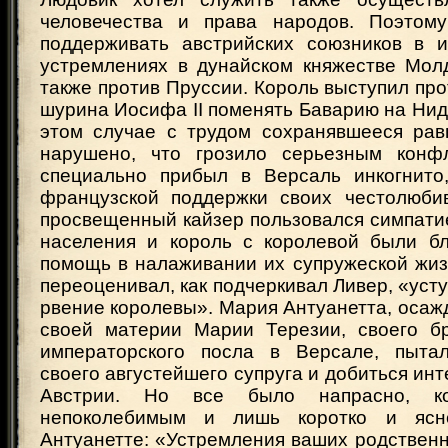
человечества и права народов. Поэтому
поддерживать австрийских союзников в и
устремлениях в дунайском княжестве Молд
также против Пруссии. Король выступил про
шурина Иосифа II поменять Баварию на Ниде
этом случае с трудом сохранявшееся ра
нарушено, что грозило серьезным конфл
специально прибыл в Версаль инкогнито
французской поддержки своих честолюби
просвещенный кайзер пользовался симпати
населения и король с королевой были б
помощь в налаживании их супружеской жиз
переоценивал, как подчеркивал Ливер, «усту
рвение королевы». Мария Антуанетта, оса
своей материи Марии Терезии, своего б
императорского посла в Версале, пытал
своего августейшего супруга и добиться инт
Австрии. Но все было напрасно, ко
непоколебимым и лишь коротко и ясн
Антуанетте: «Устремления ваших родственн