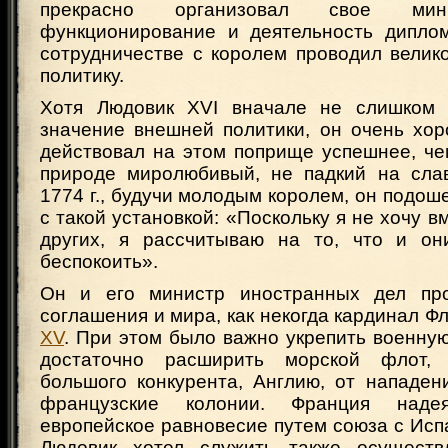
прекрасно организовал свое мини
функционирование и деятельность дипло
сотрудничестве с королем проводил вели
политику.
Хотя Людовик XVI вначале не слишком 
значение внешней политики, он очень хор
действовал на этом поприще успешнее, ч
природе миролюбивый, не падкий на слав
1774 г., будучи молодым королем, он подоше
с такой установкой: «Поскольку я не хочу в
других, я рассчитываю на то, что и он
беспокоить».
Он и его министр иностранных дел про
соглашения и мира, как некогда кардинал Ф
XV
. При этом было важно укрепить военну
достаточно расширить морской флот,
большого конкурента, Англию, от нападен
французские колонии. Франция надея
европейское равновесие путем союза с Исп
Людовик хотел служить также осуществ