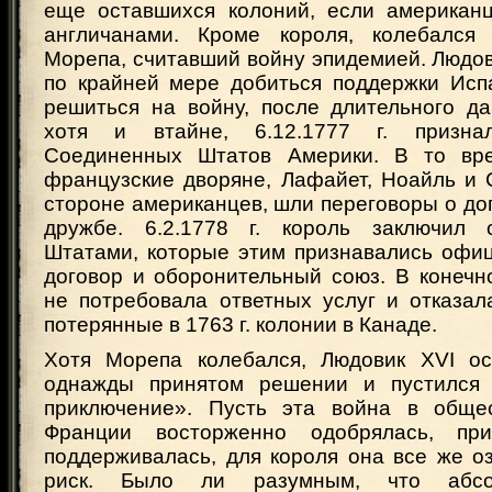
еще оставшихся колоний, если американ
англичанами. Кроме короля, колебался
Морепа, считавший войну эпидемией. Людов
по крайней мере добиться поддержки Исп
решиться на войну, после длительного да
хотя и втайне, 6.12.1777 г. призна
Соединенных Штатов Америки. В то вр
французские дворяне, Лафайет, Ноайль и 
стороне американцев, шли переговоры о дог
дружбе. 6.2.1778 г. король заключил
Штатами, которые этим признавались офиц
договор и оборонительный союз. В конечн
не потребовала ответных услуг и отказал
потерянные в 1763 г. колонии в Канаде.
Хотя Морепа колебался, Людовик XVI ос
однажды принятом решении и пустился 
приключение». Пусть эта война в обще
Франции восторженно одобрялась, при
поддерживалась, для короля она все же о
риск. Было ли разумным, что абсо