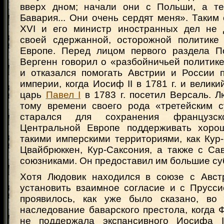
вверх дном; начали они с Польши, а те
Бавария... Они очень сердят меня». Таким
XVI и его министр иностранных дел не 
своей сдержанной, осторожной политике
Европе. Перед лицом первого раздела По
Вергенн говорил о «разбойничьей политик
и отказался помогать Австрии и России 
империи, когда Иосиф II в 1781 г. и велики
царь
Павел I
в 1783 г. посетил Версаль. Л
тому времени своего рода «третейским 
старался для сохранения французс
Центральной Европе поддерживать хоро
такими имперскими территориями, как Кур
Цвайбрюккен, Кур-Саксония, а также с Са
союзниками. Он предоставил им большие су
Хотя Людовик находился в союзе с Авст
установить взаимное согласие и с Прусси
проявилось, как уже было сказано, во
наследование баварского престола, когда 
не поддержала экспансивного Иосифа I