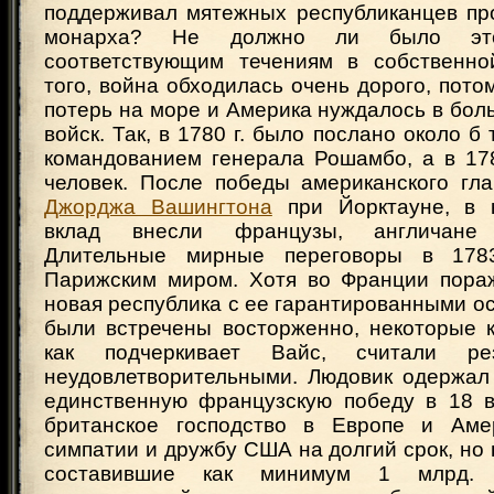
поддерживал мятежных республиканцев про
монарха? Не должно ли было эт
соответствующим течениям в собственно
того, война обходилась очень дорого, пото
потерь на море и Америка нуждалось в бол
войск. Так, в 1780 г. было послано около б
командованием генерала Рошамбо, а в 17
человек. После победы американского гл
Джорджа Вашингтона
при Йорктауне, в 
вклад внесли французы, англичане к
Длительные мирные переговоры в 1783
Парижским миром. Хотя во Франции пора
новая республика с ее гарантированными 
были встречены восторженно, некоторые к
как подчеркивает Вайс, считали ре
неудовлетворительными. Людовик одержал
единственную французскую победу в 18 в
британское господство в Европе и Аме
симпатии и дружбу США на долгий срок, но
составившие как минимум 1 млрд. 