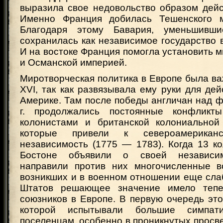
выразила свое недовольство образом дейс
Именно Франция добилась Тешенского ми
Благодаря этому Бавария, уменьшивши
сохранилась как независимое государство 
И на востоке Франция помогла установить 
и Османской империей.
Миротворческая политика в Европе была в
XVI, так как развязывала ему руки для де
Америке. Там после победы англичан над 
г. продолжались постоянные конфлик
колонистами и британской колониальной
которые привели к североамерикан
независимость (1775 — 1783). Когда 13 ко
Бостоне объявили о своей независим
направили против них многочисленные в
возникших и в военном отношении еще сл
Штатов решающее значение имело тепе
союзников в Европе. В первую очередь эт
которой испытывали большие симпа
поселенцам, особенно в проникнутых просв