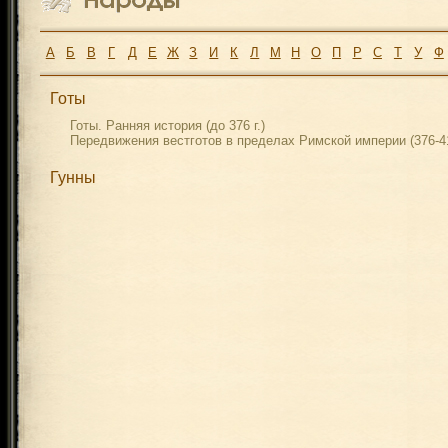
А
Б
В
Г
Д
Е
Ж
З
И
К
Л
М
Н
О
П
Р
С
Т
У
Ф
Готы
Готы. Ранняя история (до 376 г.)
Передвижения вестготов в пределах Римской империи (376-41
Гунны