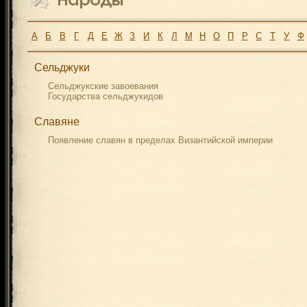
А
Б
В
Г
Д
Е
Ж
З
И
К
Л
М
Н
О
П
Р
С
Т
У
Ф
Сельджуки
Сельджукские завоевания
Государства сельджукидов
Славяне
Появление славян в пределах Византийской империи