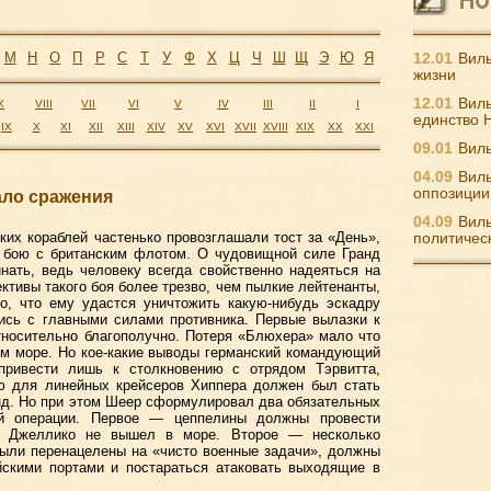
М
Н
О
П
Р
С
Т
У
Ф
Х
Ц
Ч
Ш
Щ
Э
Ю
Я
12.01
Виль
жизни
12.01
Виль
X
VIII
VII
VI
V
IV
III
II
I
единство 
IX
X
XI
XII
XIII
XIV
XV
XVI
XVII
XVIII
XIX
XX
XXI
09.01
Виль
04.09
Виль
оппозиции
ало сражения
04.09
Виль
их кораблей частенько провозглашали тост за «День»,
политичес
в бою с британским флотом. О чудовищной силе Гранд
нать, ведь человеку всегда свойственно надеяться на
ктивы такого боя более трезво, чем пылкие лейтенанты,
о, что ему удастся уничтожить какую-нибудь эскадру
шись с главными силами противника. Первые вылазки к
тносительно благополучно. Потеря «Блюхера» мало что
ом море. Но кое-какие выводы германский командующий
привести лишь к столкновению с отрядом Тэрвитта,
 для линейных крейсеров Хиппера должен был стать
д. Но при этом Шеер сформулировал два обязательных
ой операции. Первое — цеппелины должны провести
то Джеллико не вышел в море. Второе — несколько
были перенацелены на «чисто военные задачи», должны
йскими портами и постараться атаковать выходящие в