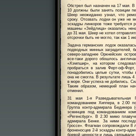
Обстрел был назначен на 17 мая. В
10 должны были занять позиции п
Шеер неожиданно узнал, что ремо
сроку. Отозвать лодки он уже не м
эскадры линкоров тоже требуется р
машины «Зейдлица» оказались нена
до 31 мая. Шеер не хотел отправля
отсрочки быть не могло, так как 1
Задача германских лодок оказалась
подводных минных заградителей, б
северо-западнее Оркнейских остро
все-таки дорого обошлось англич
«Хэмпшир», на котором следова
пробраться в залив Ферт-оф-Форт
понадобились целые сутки, чтобы 
она не смогла. В результате лишь 4
в море. Они успеха не добились. С
Таким образом, немецкий план на
отменил.
31 мая 1-я Разведывательная 
командованием Хиппера, в 2.00 п
Группа контр-адмирала Бедикера (
эсминцев под командованием комм
«Регенсбург». В 2.30 мимо плавуч
адмирала Бенке. За ними после
Гроссе». Флагман сопровождали 8 л
броненосцев 2-й эскадры контр-адм
боевой ценности и лишь связывали 