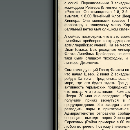
с собой. Перечисленные 3 эскадры
коммодора Рейтера (5 легких крейс
«Росток». Он командовал 1-й, 3-й
вымпел. К 8.00 Линейный Флот Шеер
Хиппера. Они миновали траверз Г
фарватеру к плавучему маяку Хор
балльный ветер был слишком силен 
А сейчас посмотрим, что в это врем
линейных крейсеров контр-адмирал
артиллерийских учений. На ее мест
Эван-Томаса. Быстроходные линкор
Флота Линейных Крейсеров, не свя
таки были слишком тихоходны, и 
линкоры Джеллико.
Сам командующий Гранд Флитом на 
что начал Шеер. 2 июня 2 эскадры
рейд в Каттегат. Предполагалось, 
море, где его будет ждать Гранд
активность германских подводных
что немцы что-то затевают. Комна
Шеера. 30 мая она передала: «Вр
получили приказ вернуться в 
предупреждение. 3-я эскадра лин
разводить пары и приготовить
Адмиралтейство отправило сообщ
операцию, выходят через Хорнс-р
Сороковых (Район примерно в 60 ми
любой встрече». Поэтому Линейный 