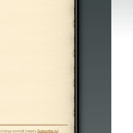
статьи почтой (через
Subscribe.ru
)