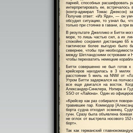
парней, способных расшифровать р
интерпретировать ее, встречалось 
(контр-адмирал Томас Джексон) з
Получив ответ: «Из Яде», — он умч
обсудил ситуацию, то узнал бы, ч
только при стоянке в гавани, а при 
В результате Джеллико и Битти мог
море, то лишь частью сил, а их ли
спокойно сохранял дистанцию 65 
тактически более выгодно было б
севернее, чтобы при необходимост
между Шетландскими островами и Н
чтобы перехватить немецкие корабли
Битти совершенно не был готов к
крейсеров находилась в 3 милях 
расстоянии 5 миль на NNW от «Ла
Утром Битти задержался на полчаса
все еще двигался на восток. Ког
Александер-Синклера, Нэпира и Гу
SSO от «Лайона». Один из офицеров
«Крейсер как раз собирался поворач
травившее пар. Коммодор [Александ
борта судна отходил эсминец. Судя
гунн. Сразу была объявлена боевая 
не оглох от выстрела носового 152
борт».
Так как германский главнокоманду