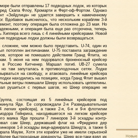
 море были отправлены 17 подводных лодок, из которых
еред Скапа Флоу, Кромарти и Ферт-оф-Фортом. Однако
нт «Зейдлица» не удается завершить к намеченному
ог. Вдобавок выяснилось, что нескольким кораблям 3-й
емонт, поэтому операция была отложена до 23 мая. Но
дежными, и операция была еще раз отсрочена, теперь
ть Хиппера всего лишь с 4 линейными крейсерами. Новой
 июня подводные лодки должны были возвращаться.
 сложнее, чем можно было представить. U-74, один из
ыл потоплен англичанами. U-75 поставила заграждение
вов, которое не помешало действиям Гранд Флита, но
анам. 5 июня на нем подорвался броненосный крейсер
л в Россию Китченер. Маршал погиб. UB-27 сумела
, но там запуталась в противолодочных сетях. Лодке
вырваться на свободу, и атаковать линейные крейсера
 лодки находились на позициях, когда Гранд Флит вышел
ильные ветры помешали Шееру использовать цеппелины.
чал рушиться с первых шагов, но Шеер операцию не
Группа, состоящая из 5 линейных крейсеров под
окинула Яде. Ее сопровождали 2-я Разведывательная
4 легких крейсера), а также 2-я, 6-я и 9-я флотилии
одора Гейнриха, находившегося на легком крейсере
его маяка Яде прошли 7 линкоров 3-й эскадры контр-
довал сам Шеер, державший флаг на «Фридрихе дер
инкоров 1-й эскадры вице-адмирала Шмидта, а также 6
ирала Мауве, Хотя эти корабли уже не имели серьезной
Новые 
более быстроходные дредноуты, Шеер все-таки взял их