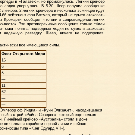
орпеды в «Галатею», но промахнулась. Легкий крейсер
но лодка увернулась. В 5.30 Шеер получил сообщение
 линкора, 2 легких крейсера и несколько эсминцев идут
U-66 лейтенант фон Ботмер, который не сумел атаковать
з Кромарти, сообщил, что они в сопровождении легких
ро-восток. Эти противоречивые сообщения только сбили
он смог понять: подводные лодки не сумели атаковать
и надежную разведку. Шеер, ничего не подозревая,
рактически все имеющиеся силы.
Флот Открытого Моря
16
6
5
—
11
62
—
—
«Эмперор оф Индиа» и «Куин Элизабет», находившиеся
енный в строй «Ройял Соверен», который еще нельзя
й. Линейный крейсер «Аустралиа» стоял в доке.
е не являлся кораблем первой линии и сейчас
роненосцы типа «Кинг Эдуард VII»).