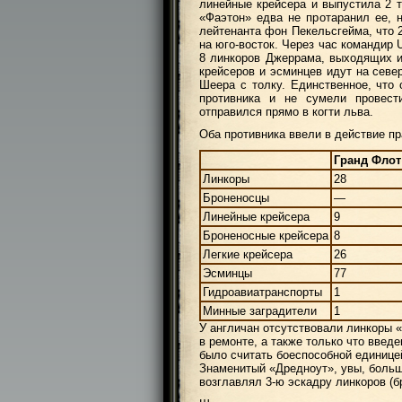
линейные крейсера и выпустила 2 т
«Фаэтон» едва не протаранил ее, 
лейтенанта фон Пекельсгейма, что 2
на юго-восток. Через час командир 
8 линкоров Джеррама, выходящих и
крейсеров и эсминцев идут на севе
Шеера с толку. Единственное, что 
противника и не сумели провест
отправился прямо в когти льва.
Оба противника ввели в действие п
Гранд Флот
Линкоры
28
Броненосцы
—
Линейные крейсера
9
Броненосные крейсера
8
Легкие крейсера
26
Эсминцы
77
Гидроавиатранспорты
1
Минные заградители
1
У англичан отсутствовали линкоры 
в ремонте, а также только что введ
было считать боеспособной единице
Знаменитый «Дредноут», увы, больш
возглавлял 3-ю эскадру линкоров (б