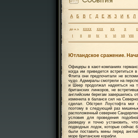
А
Б
В
Г
Д
Е
Ж
З
И
К
Л
до н.э.
XXXX
XXX
XX
X
I
I
II
III
IV
V
VI
VII
VIII
Ютландское сражение. Нач
Офицеры в кают-компаниях германск
когда им приведется встретиться 
Флита они предпочитали не вспоми
чудо. Адмиралы смотрели на перспе
и Шеер продолжал надеяться на т
британских линкоров, не встретив
английским берегам завершились о
изменила в балансе сил на Северн
сделал. Обстрел Лоустофта мог 
поэтому в следующий раз мишенью
расположенный севернее Сандерлен
условия для проведения подобн
разведку и точно установить, ч
подводных лодок, которые сейчас 
были поставить мины перед англи
море британские корабли.