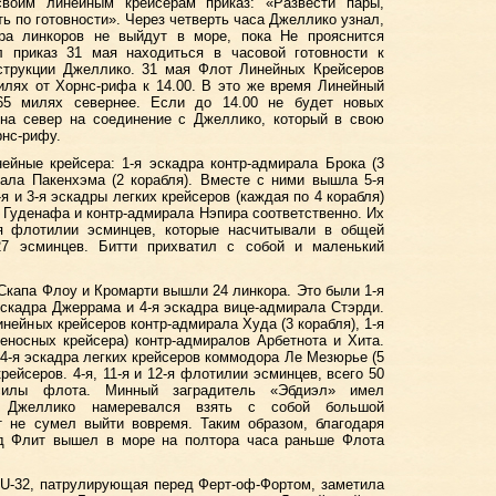
воим линейным крейсерам приказ: «Развести пары,
ть по готовности». Через четверть часа Джеллико узнал,
ра линкоров не выйдут в море, пока Не прояснится
л приказ 31 мая находиться в часовой готовности к
нструкции Джеллико. 31 мая Флот Линейных Крейсеров
илях от Хорнс-рифа к 14.00. В это же время Линейный
65 милях севернее. Если до 14.00 не будет новых
 на север на соединение с Джеллико, который в свою
рнс-рифу.
ейные крейсера: 1-я эскадра контр-адмирала Брока (3
рала Пакенхэма (2 корабля). Вместе с ними вышла 5-я
2-я и 3-я эскадры легких крейсеров (каждая по 4 корабля)
Гуденафа и контр-адмирала Нэпира соответственно. Их
3-я флотилии эсминцев, которые насчитывали в общей
27 эсминцев. Битти прихватил с собой и маленький
 Скапа Флоу и Кромарти вышли 24 линкора. Это были 1-я
эскадра Джеррама и 4-я эскадра вице-адмирала Стэрди.
нейных крейсеров контр-адмирала Худа (3 корабля), 1-я
неносных крейсера) контр-адмиралов Арбетнота и Хита.
-я эскадра легких крейсеров коммодора Ле Мезюрье (5
крейсеров. 4-я, 11-я и 12-я флотилии эсминцев, всего 50
 силы флота. Минный заградитель «Эбдиэл» имел
. Джеллико намеревался взять с собой большой
т не сумел выйти вовремя. Таким образом, благодаря
нд Флит вышел в море на полтора часа раньше Флота
 U-32, патрулирующая перед Ферт-оф-Фортом, заметила