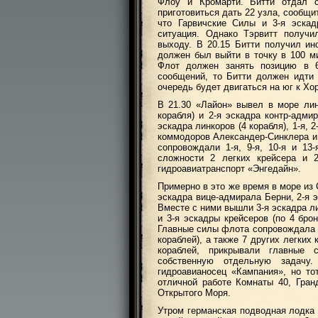
Флоу и Кромарти. Битти отдал с
приготовиться дать 22 узла, сообщи
что Гарвичские Силы и 3-я эскад
ситуация. Однако Тэрвитт получи
выходу. В 20.15 Битти получил и
должен был выйти в точку в 100 м
Флот должен занять позицию в 
сообщений, то Битти должен идти
очередь будет двигаться на юг к Хо
В 21.30 «Лайон» вывел в море лин
корабля) и 2-я эскадра контр-адми
эскадра линкоров (4 корабля), 1-я, 
коммодоров Александер-Синклера и 
сопровождали 1-я, 9-я, 10-я и 1
сложности 2 легких крейсера и 
гидроавиатранспорт «Энгедайн».
Примерно в это же время в море из
эскадра вице-адмирала Берни, 2-я 
Вместе с ними вышли 3-я эскадра ли
и 3-я эскадры крейсеров (по 4 бро
Главные силы флота сопровождала 4
кораблей), а также 7 других легких 
кораблей, прикрывали главные
собственную отдельную задачу
гидроавианосец «Кампания», но то
отличной работе Комнаты 40, Гра
Открытого Моря.
Утром германская подводная лодка