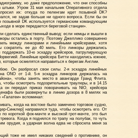
адиограмму, но даже предположение, что они способны
в штыки. Утром 31 мая начальник Оперативного отдела
апросил их: откуда по пеленгам идет позывной DK?
ался, не задав больше ни одного вопроса. Если бы он
то позывной DK используется германским командующим
выходе в море передается береговой станции».
ли сделать единственный вывод: если немцы и вышли в
нкоры остались в порту. Поэтому Джеллико совершенно
миль между линкорами и линейными крейсерами, хотя
ы сократить ее до 40 миль. Его линкоры держались
и поддержать 10-ю эскадру крейсеров, патрулирующую
орвегией. Линейные крейсера Битти находились южнее,
, которые осмелятся направиться к берегам Англии.
 бою. Он разбросал свои силы. 2-я эскадра линейных
на ONO от 1-й. 5-я эскадра линкоров держалась на
йона», чтобы занять место в авангарде Гранд Флита.
, чтобы осмотреть подозрительные траулеры, и в 14.15
да он передал приказ поворачивать на NtO, крейсера
денафа были развернуты в линию дозора в 8 милях на
 «Галатеи» вспоминал:
ивать, когда на востоке было замечено торговое судно,
ер-Синклер] направился туда, чтобы осмотреть его. От
 по короткой фок-мачте и высокой грот-мачте, это был
тревога. Когда я поднялся по трапу на полубак, то чуть
-мм орудия, а ударная волна едва не сбросила меня за
ющий тоже не имел никаких сведений о противнике, он