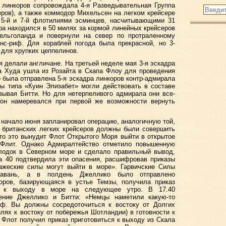
 линкоров сопровождала 4-я Разведывательная Группа
еров), а также коммодор Михельсен на легком крейсере
, 5-й и 7-й флотилиями эсминцев, насчитывающими 31
а находился в 50 милях за кормой линейных крейсеров
ельголанда и повернули на север по протраленному
нс-риф. Для кораблей погода была прекрасной, но 3-
для хрупких цеппелинов.
я делали англичане. На третьей неделе мая 3-я эскадра
а Худа ушла из Розайта в Скапа Флоу для проведения
о была отправлена 5-я эскадра линкоров контр-адмирала
ы типа «Куин Элизабет» могли действовать в составе
зывая Битти. Но для нетерпеливого адмирала они все-
он намеревался при первой же возможности вернуть
начало июня запланировал операцию, аналогичную той,
 британских легких крейсеров должны были совершить
что это вынудит Флот Открытого Моря выйти в открытое
 Флит. Однако Адмиралтейство отметило повышенную
 лодок в Северном море и сделало правильный вывод,
та 40 подтвердила эти опасения, расшифровав приказы
ажеские силы могут выйти в море». Гарвичские Силы
гавань, а в полдень Джеллико было отправлено
коров, базирующаяся в устье Темзы, получила приказ
ся к выходу в море на следующее утро. В 17.40
ение Джеллико и Битти: «Немцы наметили какую-то
иф. Вы должны сосредоточиться к востоку от Долгих
лях к востоку от побережья Шотландии) в готовности к
Флот получил приказ приготовиться к выходу из Скала