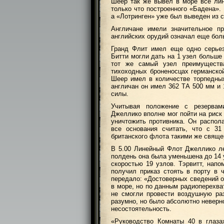
Шеер так же вывел в море все лин
только что построенного «Бадена».
а «Лотринген» уже был выведен из 
Англичане имели значительное п
английских орудий означал еще бол
Гранд Флит имел еще одно серьез
Битти могли дать на 1 узел больше
тот же самый узел преимуществ
тихоходных броненосцах германско
Шеер имел в количестве торпедны
англичан он имел 362 ТА 500 мм и 
силы.
Учитывая положение с резервам
Джеллико вполне мог пойти на риск
уничтожить противника. Он распол
все основания считать, что с 3
британского флота такими же свяще
В 5.00 Линейный Флот Джеллико ле
полдень она была уменьшена до 14 
скоростью 19 узлов. Тэрвитт, напо
получил приказ стоять в порту в 
передало: «Достоверных сведений о
в море, но по данным радиоперехва
не смогли провести воздушную ра
разумно, но было абсолютно неверн
несостоятельность.
«Руководство Комнаты 40 в глаза