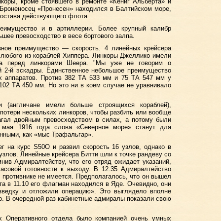
коры, кроме стоявшего в ремонте «Кениг Альберта» и
 Броненосец «Пронесен» находился в Балтийском море,
состава действующего флота.
реимущество и в артиллерии. Более крупный калибр
ьшее превосходство в весе бортового залпа.
ное преимущество — скорость. 4 линейных крейсера
 любого из кораблей Хиппера. Линкоры Джеллико имели
а перед линкорами Шеера. "Мы уже не говорим о
й 2-й эскадры. Единственное небольшое преимущество
х аппаратов. Против 382 ТА 533 мм и 75 ТА 547 мм у
102 ТА 450 мм. Но это ни в коем случае не уравнивало
и (англичане имели больше строящихся кораблей),
 потери нескольких линкоров, чтобы разбить или вообще
агал двойным превосходством в силах, а потому были
1 мая 1916 года слова «Северное море» станут для
нными, как «мыс Трафальгар».
г на курс S50O и развил скорость 16 узлов, однако в
узлов. Линейные крейсера Битти шли к точке рандеву со
мнив Адмиралтейству, что его отряд ожидает указаний,
часовой готовности к выходу. В 12.35 Адмиралтейство
 противнике не имеется. Предполагалось, что он вышел
та в 11.10 его флагман находился в Яде. Очевидно, они
зведку и отложили операцию». Это выглядело вполне
о. В очередной раз кабинетные адмиралы показали свою
х Оперативного отдела было компанией очень умных