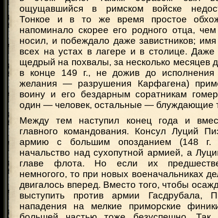
ощущавшийся в римском войске недост
Тонкое и в то же время простое обх
напоминало скорее его родного отца, чем
носил, и побеждало даже завистников; им
всех на устах в лагере и в столице. Даже
щедрый на похвалы, за несколько месяцев д
в конце 149 г., не дожив до исполнения 
желания — разрушения Карфагена) прим
воину и его бездарным соратникам гомер
один — человек, остальные — блуждающие 
Между тем наступил конец года и вме
главного командования. Консул Луций Пи
армию с большим опозданием (148 г. д
начальство над сухопутной армией, а Луц
главе флота. Но если их предшестве
немногого, то при новых военачальниках д
двигалось вперед. Вместо того, чтобы осаж
выступить против армии Гасдрубала, П
нападения на мелкие приморские финик
большей частью тоже безуспешно. Так, 