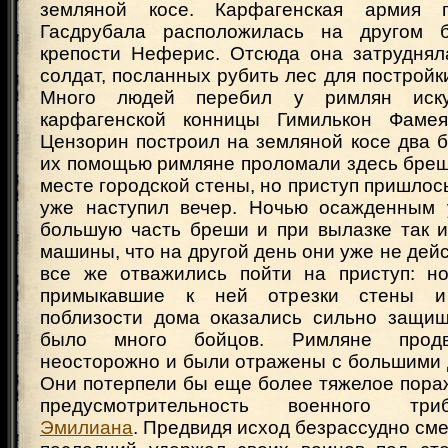
земляной косе. Карфагенская армия 
Гасдрубала расположилась на другом б
крепости Неферис. Отсюда она затруднял
солдат, посланных рубить лес для постройк
Много людей перебил у римлян иску
карфагенской конницы Гимилькон Фаме
Цензорин построил на земляной косе два 
их помощью римляне проломали здесь бреш
месте городской стены, но приступ пришлось
уже наступил вечер. Ночью осажденным 
большую часть бреши и при вылазке так и
машины, что на другой день они уже не дей
все же отважились пойти на приступ: н
примыкавшие к ней отрезки стены и
поблизости дома оказались сильно защи
было много бойцов. Римляне продв
неосторожно и были отражены с большими 
Они потерпели бы еще более тяжелое пора
предусмотрительность военного т
Эмилиана
. Предвидя исход безрассудно сме