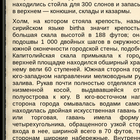
находились стойла для 300 слонов и запасы
в верхнем — конюшни, склады и казармы.
Холм, на котором стояла крепость, наз
сирийском языке birtha значит крепост
большая скала высотой в 188 футов; он
подошвы 1 000 двойных шагов в окружнос
южной оконечности городской стены, подобн
Капитолийская скала примыкала к горо
верхней площадке находился обширный храм
нему вели 60 ступеней. Южная сторона го
юго-западном направлении мелководным ру
залива. Рукав почти полностью отделялся 
низменной косой, выдававшейся от
полуострова к югу. В юго-восточном на
сторона города омывалась водами самог
находилась двойная искусственная гавань 
или торговая, гавань имела форму 
четырехугольника, обращенного узкой сто
входа в нее, шириной всего в 70 футов, 
сторонам широкие набережные. Внутренн