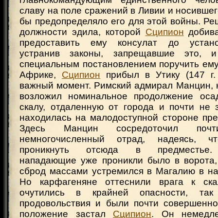
славу на поле сражений в Ливии и носившего
бы предопределяло его для этой войны. Р
должности эдила, которой
Сципион
добива
предоставить ему консулат до устано
устранив законы, запрещавшие это, 
специальным постановлением поручить ему
Африке,
Сципион
прибыл в Утику (147 г. 
важный момент. Римский адмирал Манцин, 
возложил номинальное продолжение осад
скалу, отдаленную от города и почти не
находилась на малодоступной стороне пре
Здесь Манцин сосредоточил поч
немногочисленный отрад, надеясь, ч
проникнуть отсюда в предместье. 
нападающие уже проникли было в ворота,
сброд массами устремился в Магалию в на
Но карфагеняне оттеснили врага к ска
очутились в крайней опасности, та
продовольствия и были почти совершенно
положение застал
Сципион
. Он немедл