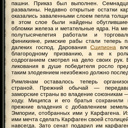
пашни. Приказ был выполнен. Семнадц
развалины. Недавно открытые остатки ка
оказались заваленными слоем пепла толщи
в этом слое были найдены обуглившиес
обломки железа и метательные ядра. На мес
полутысячелетия работали и торгова
финикияне, римские рабы стали теперь п
далеких господ. Дарования
Сципиона
вле
благородному призванию, а не к рол
содроганием смотрел на дело своих рук. 
ликования в душе победителя росло пред
таким злодеянием неизбежно должно послед
Римлянам оставалось теперь организо
страной. Прежний обычай — передава
заморские страны во владение союзникам 
ходу. Миципса и его братья сохранили 
прежние владения с добавлением земель
Эмпории, отобранных ими у Карфагена. И
ими мечта сделать Карфаген своей столице
навсегда. Зато сенат подарил им карфаге