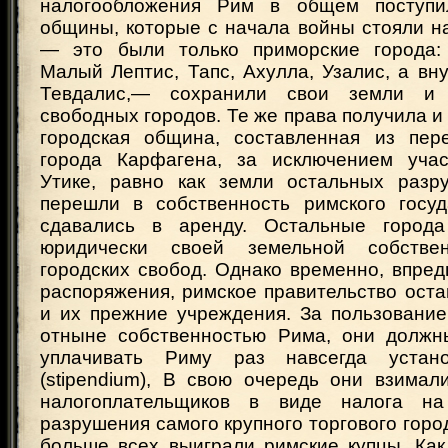
налогообложения Рим в общем поступи
общины, которые с начала войны стояли н
— это были только приморские города: 
Малый Лептис, Тапс, Ахулла, Узалис, а вн
Тевдалис,— сохранили свои земли и 
свободных городов. Те же права получила и
городская община, составленная из пер
города Карфагена, за исключением учас
Утике, равно как земли остальных разр
перешли в собственность римского госу
сдавались в аренду. Остальные город
юридически своей земельной собстве
городских свобод. Однако временно, впре
распоряжения, римское правительство ост
и их прежние учреждения. За пользование
отныне собственностью Рима, они должн
уплачивать Риму раз навсегда устан
(stipendium), В свою очередь они взимал
налогоплательщиков в виде налога н
разрушения самого крупного торгового горо
больше всех выиграли римские купцы. Как