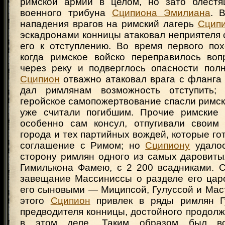
римской армии в целом, но зато блестя
военного трибуна
Сципиона Эмилиана
. 
нападения врагов на римский лагерь
Сцип
эскадронами конницы атаковал неприятеля 
его к отступлению. Во время первого по
когда римское войско переправилось воп
через реку и подверглось опасности полн
Сципион
отважно атаковал врага с фланга 
дал римлянам возможность отступить;
геройское самопожертвование спасли римск
уже считали погибшим. Прочие римские 
особенно сам консул, отпугивали своим
города и тех партийных вождей, которые го
соглашение с Римом; но
Сципиону
удалос
сторону римлян одного из самых даровиты
Гимилькона Фамею, с 2 200 всадниками. 
завещание Массиниссы о разделе его цар
его сыновыми — Миципсой, Гулуссой и Мас
этого
Сципион
привлек в ряды римлян Гу
предводителя конницы, достойного продолж
в этом деле. Таким образом был во