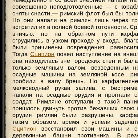
совершенно неподготовленные — с кораб
сняты снасти,— римский флот был бы полн
Но они напали на римлян лишь через три
встретил их в полной боевой готовности. С
вничью; но на обратном пути карфаг
сгрудились в узком проходе у входа, бла
были причинены повреждения, равносил
Тогда
Сципион
повел наступление на вне
она находилась вне городских стен и был
только земляным валом, возведенным не
осадные машины на земляной косе, ри
пробили в валу брешь. Но карфагеняне
мелководный рукав залива, с бесприм
напали на осадные орудия и прогнали о
солдат. Римляне отступали в такой пан
пришлось двинуть против бежавших свою 
орудия римлян были разрушены, карфаг
таким образом, время и успели заделат
Сципион
восстановил свои машины и с
деревянные башни противника. В рез