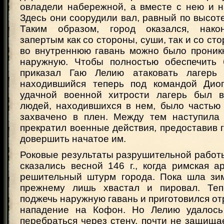
овладели набережной, а вместе с нею и н
Здесь они соорудили вал, равный по высоте
Таким образом, город оказался, нако
запертым как со стороны, суши, так и со сто
во внутреннюю гавань можно было проникн
наружную. Чтобы полностью обеспечить 
приказал Гаю Лелию атаковать лагерь
находившийся теперь под командой Дио
удачной военной хитрости лагерь был в
людей, находившихся в нем, было частью 
захвачено в плен. Между тем наступила
прекратил военные действия, предоставив 
довершить начатое им.
Роковые результаты разрушительной работ
сказались весной 146 г., когда римская 
решительный штурм города. Пока шла зим
прежнему лишь хвастал и пировал. Теп
поджечь наружную гавань и приготовился о
нападение на Кофон. Но Лелию удалось
перебраться через стену, почти не защищ