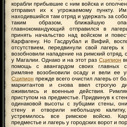
корабли прибывшие с ним войска и ополчен
отправил их к угрожаемому пункту. Им
находившийся там отряд и удержать за собой
таким образом, ближайшую опас
главнокомандующий отправился в лагер
принять начальство над войском и повес
Карфагену. Но Гасдрубал и Вифий, восп
отсутствием, передвинули свой лагерь к
возобновили нападение на римский отряд, 
у Магалии. Однако и на этот раз
Сципион
в
помощь с авангардом своих главных с
римляне возобновили осаду и вели ее у
Сципион
прежде всего очистил лагерь от бо
маркитантов и снова ввел строгую ди
оживились и военные действия. Римл
приступом на предместье. Придвинув к ст
одинаковой высоты с зубцами стены, он
стену и отворили небольшую калитку
устремилось все римское войско. Ка
предместье и лагерь у городских ворот и по