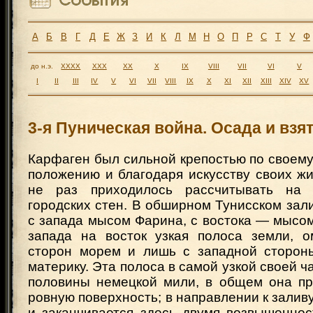
А
Б
В
Г
Д
Е
Ж
З
И
К
Л
М
Н
О
П
Р
С
Т
У
Ф
до н.э.
XXXX
XXX
XX
X
IX
VIII
VII
VI
V
I
II
III
IV
V
VI
VII
VIII
IX
X
XI
XII
XIII
XIV
XV
3-я Пуническая война. Осада и взя
Карфаген был сильной крепостью по своем
положению и благодаря искусству своих ж
не раз приходилось рассчитывать на 
городских стен. В обширном Тунисском зал
с запада мысом Фарина, с востока — мысом
запада на восток узкая полоса земли, 
сторон морем и лишь с западной сторон
материку. Эта полоса в самой узкой своей ч
половины немецкой мили, в общем она пр
ровную поверхность; в направлении к залив
и заканчивается здесь двумя возвышенно