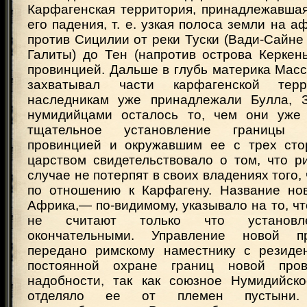
Карфагенская территория, принадлежавшая
его падения, т. е. узкая полоса земли на а
против Сицилии от реки Туски (Вади-Сайне
Галиты) до Тен (напротив острова Керкен
провинцией. Дальше в глубь материка Мас
захватывал части карфагенской тер
наследникам уже принадлежали Булла, З
нумидийцами осталось то, чем они уже 
тщательное установление границы 
провинцией и окружавшим ее с трех сто
царством свидетельствовало о том, что р
случае не потерпят в своих владениях того,
по отношению к Карфагену. Название но
Африка,— по-видимому, указывало на то, ч
не считают только что установл
окончательными. Управление новой п
передано римскому наместнику с резиде
постоянной охране границ новой про
надобности, так как союзное Нумидийск
отделяло ее от племен пустыни