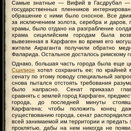
Самые знатные — Вифий в Гасдрубал — 
государственных пленников интернирова
обрашение с ними было сносное. Все дви
за исключением золота, серебра и даров,
храмы, было отдано на разграбление солд
храма сицилийским городам была воз
вывезенная в Карфаген во время его могу
жители Акраганта получили обратно мед
Фаларида. Остальное досталось римскому г
Однако, большая часть города была еще ц
Сципион
хотел сохранить ее; по крайней 
сенату по этому поводу специальный запро
снова пытался отстоять требования разум
было напрасно. Сенат приказал глав
сравнять с землей город Карфаген, предмес
города, до последней минуты стояв
Карфагена; чтобы положить конец да
существованию города, сенат распорядился
всей занимаемой им территории и предать 
проклятью, дабы на нем никогда не появи