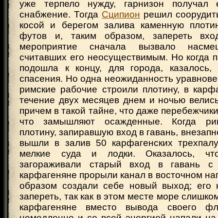
уже терпело нужду, гарнизон получал 
снабжение. Тогда
Сципион
решил соорудит
косой и берегом залива каменную плоти
футов и, таким образом, запереть вхо
мероприятие сначала вызвало насмеш
считавших его неосуществимым. Но когда 
подошла к концу, для города, казалось
спасения. Но одна неожиданность уравнове
римские рабочие строили плотину, в карф
течение двух месяцев днем и ночью велись
причем в такой тайне, что даже перебежчики
что замышляют осажденные. Когда ри
плотину, запиравшую вход в гавань, внезапн
вышли в залив 50 карфагенских трехпал
мелкие суда и лодки. Оказалось, чт
загораживали старый вход в гавань с
карфагеняне прорыли канал в восточном на
образом создали себе новый выход; его
запереть, так как в этом месте море слишко
карфагеняне вместо вывода своего ф
немедленно и со всей энергией напали на