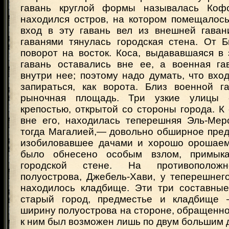
гавань круглой формы называлась Коф
находился остров, на котором помещалось
вход в эту гавань вел из внешней гава
гаванями тянулась городская стена. От 
поворот на восток. Коса, выдававшаяся в 
гавань оставались вне ее, а военная га
внутри нее; поэтому надо думать, что вход
запираться, как ворота. Близ военной г
рыночная площадь. Три узкие улицы 
крепостью, открытой со стороны города. К 
вне его, находилась теперешняя Эль-Мер
тогда Магалией,— довольно обширное пред
изобиловавшее дачами и хорошо орошаем
было обнесено особым взлом, примык
городской стене. На противоположн
полуострова, Джебель-Хави, у теперешнег
находилось кладбище. Эти три составны
старый город, предместье и кладбище
ширину полуострова на стороне, обращенной
к ним был возможен лишь по двум большим 