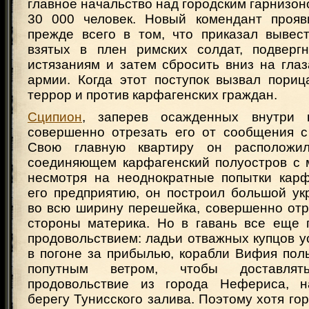
главное начальство над городским гарнизон
30 000 человек. Новый комендант прояв
прежде всего в том, что приказал вывес
взятых в плен римских солдат, подверг
истязаниям и затем сбросить вниз на гла
армии. Когда этот поступок вызвал пориц
террор и против карфагенских граждан.
Сципион
, заперев осажденных внутри г
совершенно отрезать его от сообщения 
Свою главную квартиру он расположи
соединяющем карфагенский полуостров с м
несмотря на неоднократные попытки кар
его предприятию, он построил большой ук
во всю ширину перешейка, совершенно отр
стороны материка. Но в гавань все еще 
продовольствием: ладьи отважных купцов 
в погоне за прибылью, корабли Вифия пол
попутным ветром, чтобы доставля
продовольствие из города Нефериса, н
берегу Тунисского залива. Поэтому хотя го