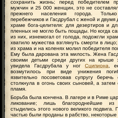
сохранить жизнь; перед победителем п
мужчин и 25 000 женщин, это не составля
прежнего населения города. Тольк
перебежчиков и Гасдрубал с женой и двумя 
храме бога-целителя: для дезертиров и д
пленных не могло быть пощады. Но когда 
из них, изнемогал от голода, подожгли храм
хватило мужества взглянуть смерти в лицо
из храма и на коленях молил победителя по
Ему была дарована эта милость. Жена Гас
своими детьми среди других на крыше х
увидела Гасдрубала у ног
Сципиона
, е
возмутилось при виде унижения поги
язвительно посоветовав супругу беречь
столкнула в огонь своих сыновей, а затем
пламя.
Борьба была кончена. В лагере и в Риме ца
ликование; лишь благороднейшие из
стыдились этого нового великого подвига.
частью были проданы в рабство, некоторые 