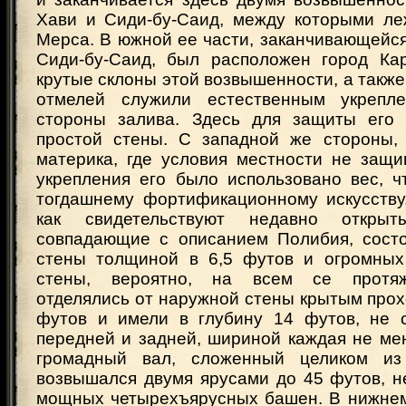
Хави и Сиди-бу-Саид, между которыми ле
Мерса. В южной ее части, заканчивающейс
Сиди-бу-Саид, был расположен город Ка
крутые склоны этой возвышенности, а также
отмелей служили естественным укрепл
стороны залива. Здесь для защиты его 
простой стены. С западной же стороны, 
материка, где условия местности не защи
укрепления его было использовано вес, ч
тогдашнему фортификационному искусству.
как свидетельствуют недавно открыт
совпадающие с описанием Полибия, сост
стены толщиной в 6,5 футов и огромных
стены, вероятно, на всем се протяж
отделялись от наружной стены крытым про
футов и имели в глубину 14 футов, не с
передней и задней, шириной каждая не ме
громадный вал, сложенный целиком из
возвышался двумя ярусами до 45 футов, н
мощных четырехъярусных башен. В нижнем