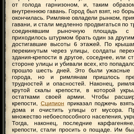
от голода гарнизоном, и, таким образо
внутреннюю гавань. Город был взят, но бор
окончилась. Римляне овладели рынком, пр
гавани, и стали медленно продвигаться по т
соединявшим рыночную площадь с 
приходилось штурмом брать один за други
достигавшие высоты 6 этажей. По крыша
перекинутым через улицы, солдаты пере
здания-крепости в другое, соседнее, или с
стороне улицы и убивали всех, кто попадалс
прошло шесть дней. Это были ужасные 
города, но и римлянам пришлось пре
трудностей и опасностей. Наконец, римл
крутой скалы крепости, в которой укры
остатками своей армии. Чтобы расши
крепости,
Сципион
приказал поджечь взят
дома и очистить улицы от мусора. П
множество небоеспособного населения, укр
Тогда, наконец, последние карфагеняне
крепости, стали просить о пощаде. Им б