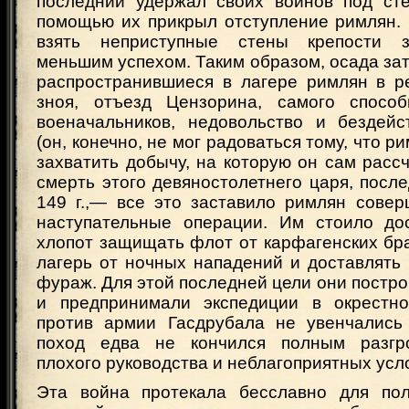
последний удержал своих воинов под ст
помощью их прикрыл отступление римлян.
взять неприступные стены крепости 
меньшим успехом. Таким образом, осада зат
распространившиеся в лагере римлян в ре
зноя, отъезд Цензорина, самого способ
военачальников, недовольство и бездей
(он, конечно, не мог радоваться тому, что 
захватить добычу, на которую он сам рассч
смерть этого девяностолетнего царя, посл
149 г.,— все это заставило римлян совер
наступательные операции. Им стоило до
хлопот защищать флот от карфагенских бр
лагерь от ночных нападений и доставлять
фураж. Для этой последней цели они постро
и предпринимали экспедиции в окрестно
против армии Гасдрубала не увенчались
поход едва не кончился полным разгр
плохого руководства и неблагоприятных усл
Эта война протекала бесславно для пол