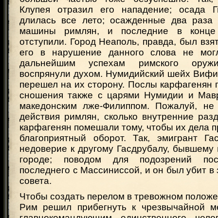
Клупея отразил его нападение; осада Г
длилась все лето; осажденные два раза
машины римлян, и последние в конце
отступили. Город Неаполь, правда, был взят
его в нарушение данного слова не могл
дальнейшим успехам римского оружи
воспрянули духом. Нумидийский шейх Вифи
перешел на их сторону. Послы карфагенян 
сношения также с царями Нумидии и Мав
македонским лже-Филиппом. Пожалуй, не
действия римлян, сколько внутренние раз
карфагенян помешали тому, чтобы их дела 
благоприятный оборот. Так, эмигрант Га
недоверие к другому Гасдрубалу, бывшему
городе; поводом для подозрений пос
последнего с Массиниссой, и он был убит в 
совета.
Чтобы создать перелом в тревожном положе
Рим решил прибегнуть к чрезвычайной м
главнокомандующим единственного челов