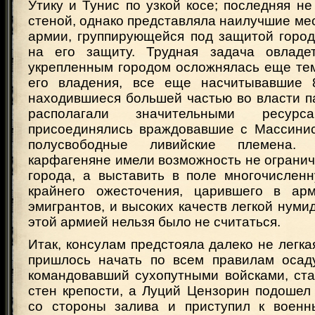
Утику и Тунис по узкой косе; последняя н
стеной, однако представляла наилучшие ме
армии, группирующейся под защитой горо
на его защиту. Трудная задача овладе
укрепленным городом осложнялась еще тем
его владения, все еще насчитывавшие 
находившиеся большей частью во власти п
располагали значительными ресур
присоединялись враждовавшие с Массини
полусвободные ливийские племена.
карфагеняне имели возможность не ограни
города, а выставить в поле многочислен
крайнего ожесточения, царившего в арм
эмигрантов, и высоких качеств легкой нуми
этой армией нельзя было не считаться.
Итак, консулам предстояла далеко не легкая
пришлось начать по всем правилам осад
командовавший сухопутными войсками, ста
стен крепости, а Луций Цензорин подошел
со стороны залива и приступил к военн