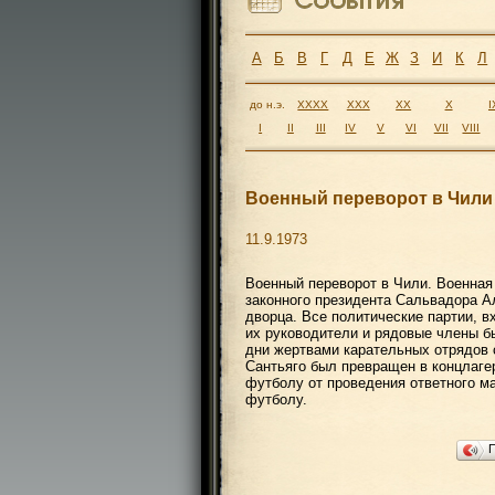
А
Б
В
Г
Д
Е
Ж
З
И
К
Л
до н.э.
XXXX
XXX
XX
X
I
I
II
III
IV
V
VI
VII
VIII
Военный переворот в Чили
11.9.1973
Военный переворот в Чили. Военная
законного президента Сальвадора А
дворца. Все политические партии, 
их руководители и рядовые члены б
дни жертвами карательных отрядов 
Сантьяго был превращен в концлаге
футболу от проведения ответного ма
футболу.