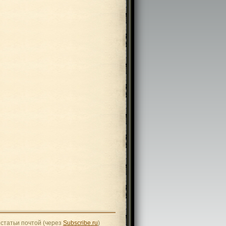
статьи почтой (через
Subscribe.ru
)