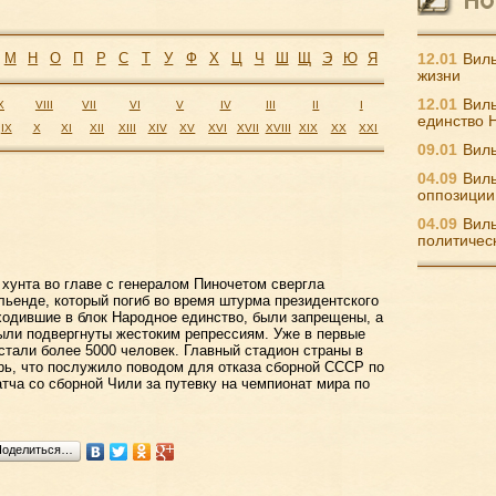
М
Н
О
П
Р
С
Т
У
Ф
Х
Ц
Ч
Ш
Щ
Э
Ю
Я
12.01
Виль
жизни
12.01
Виль
X
VIII
VII
VI
V
IV
III
II
I
единство 
IX
X
XI
XII
XIII
XIV
XV
XVI
XVII
XVIII
XIX
XX
XXI
09.01
Виль
04.09
Виль
оппозиции
04.09
Виль
политичес
 хунта во главе с генералом Пиночетом свергла
льенде, который погиб во время штурма президентского
входившие в блок Народное единство, были запрещены, а
ыли подвергнуты жестоким репрессиям. Уже в первые
стали более 5000 человек. Главный стадион страны в
рь, что послужило поводом для отказа сборной СССР по
тча со сборной Чили за путевку на чемпионат мира по
Поделиться…