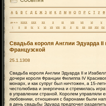
А
Б
В
Г
Д
Е
Ж
З
И
К
Л
М
Н
О
П
Р
С
Т
У
Ф
до н.э.
XXXX
XXX
XX
X
IX
VIII
VII
VI
V
I
II
III
IV
V
VI
VII
VIII
IX
X
XI
XII
XIII
XIV
XV
Свадьба короля Англии Эдуарда II
Французской
25.1.1308
Свадьба короля Англии Эдуарда II и Изабел
дочери короля Франции Филиппа IV Красивого
монарх, и как супруг был ничтожен, а 15-лет
честолюбива и энергична и стремилась игра
в управлении страной. Королем управляли 
любовники, отношения с баронами были на
в день свадьбы Эдуард предпочел разделить