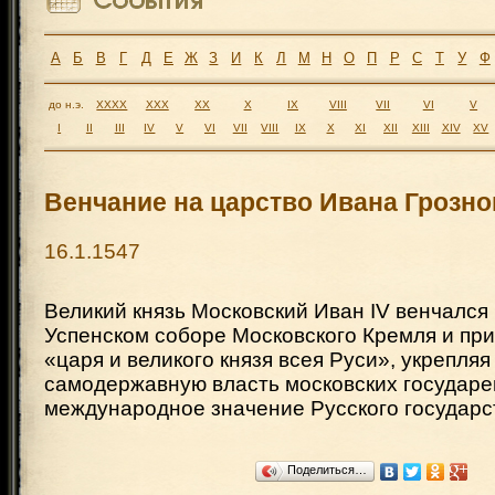
А
Б
В
Г
Д
Е
Ж
З
И
К
Л
М
Н
О
П
Р
С
Т
У
Ф
до н.э.
XXXX
XXX
XX
X
IX
VIII
VII
VI
V
I
II
III
IV
V
VI
VII
VIII
IX
X
XI
XII
XIII
XIV
XV
Венчание на царство Ивана Грозно
16.1.1547
Великий князь Московский Иван IV венчался 
Успенском соборе Московского Кремля и при
«царя и великого князя всея Руси», укрепля
самодержавную власть московских государе
международное значение Русского государс
Поделиться…