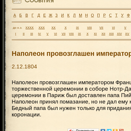
А
Б
В
Г
Д
Е
Ж
З
И
К
Л
М
Н
О
П
Р
С
Т
У
Ф
до н.э.
XXXX
XXX
XX
X
IX
VIII
VII
VI
V
I
II
III
IV
V
VI
VII
VIII
IX
X
XI
XII
XIII
XIV
XV
Наполеон провозглашен императо
2.12.1804
Наполеон провозглашен императором Фран
торжественной церемонии в соборе Нотр-Да
церемонии в Париж был доставлен папа Пий V
Наполеон принял помазание, но не дал ему 
Бедный папа был нужен только для придани
коронации.
Поделиться…