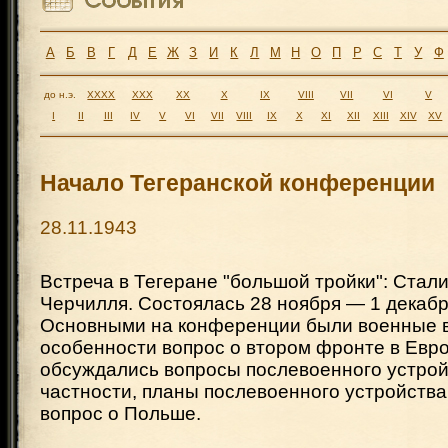
А
Б
В
Г
Д
Е
Ж
З
И
К
Л
М
Н
О
П
Р
С
Т
У
Ф
до н.э.
XXXX
XXX
XX
X
IX
VIII
VII
VI
V
I
II
III
IV
V
VI
VII
VIII
IX
X
XI
XII
XIII
XIV
XV
Начало Тегеранской конференции
28.11.1943
Встреча в Тегеране "большой тройки": Стали
Черчилля. Состоялась 28 ноября — 1 декабр
Основными на конференции были военные в
особенности вопрос о втором фронте в Евро
обсуждались вопросы послевоенного устрой
частности, планы послевоенного устройства
вопрос о Польше.