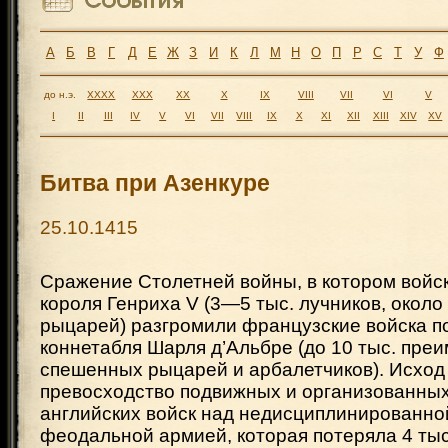
А
Б
В
Г
Д
Е
Ж
З
И
К
Л
М
Н
О
П
Р
С
Т
У
Ф
до н.э.
XXXX
XXX
XX
X
IX
VIII
VII
VI
V
I
II
III
IV
V
VI
VII
VIII
IX
X
XI
XII
XIII
XIV
XV
Битва при Азенкуре
25.10.1415
Сражение Столетней войны, в котором войск
короля Генриха V (3—5 тыс. лучников, около
рыцарей) разгромили французские войска 
коннетабля Шарля д’Альбре (до 10 тыс. пре
спешенных рыцарей и арбалетчиков). Исхо
превосходство подвижных и организованных
английских войск над недисциплинированно
феодальной армией, которая потеряла 4 тыс