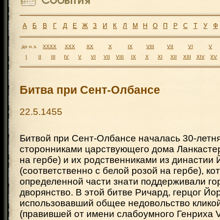
А
Б
В
Г
Д
Е
Ж
З
И
К
Л
М
Н
О
П
Р
С
Т
У
Ф
до н.э.
XXXX
XXX
XX
X
IX
VIII
VII
VI
V
I
II
III
IV
V
VI
VII
VIII
IX
X
XI
XII
XIII
XIV
XV
Битва при Сент-Олбансе
22.5.1455
Битвой при Сент-Олбансе началась 30-летн
сторонниками царствующего дома Ланкастер
на гербе) и их родственниками из династии 
(соответственно с белой розой на гербе), к
определенной части знати поддерживали го
дворянство. В этой битве Ричард, герцог Йор
использовавший общее недовольство клико
(правившей от имени слабоумного Генриха V