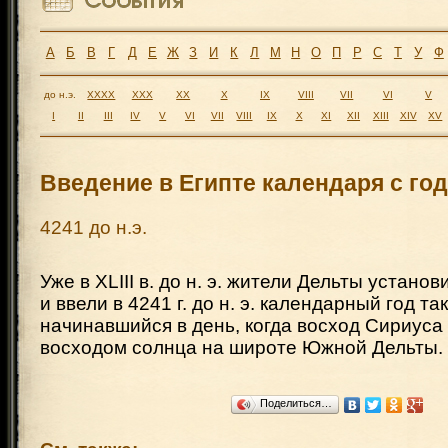
А
Б
В
Г
Д
Е
Ж
З
И
К
Л
М
Н
О
П
Р
С
Т
У
Ф
до н.э.
XXXX
XXX
XX
X
IX
VIII
VII
VI
V
I
II
III
IV
V
VI
VII
VIII
IX
X
XI
XII
XIII
XIV
XV
Введение в Египте календаря с год
4241 до н.э.
Уже в XLIII в. до н. э. жители Дельты установ
и ввели в 4241 г. до н. э. календарный год та
начинавшийся в день, когда восход Сириуса
восходом солнца на широте Южной Дельты.
Поделиться…