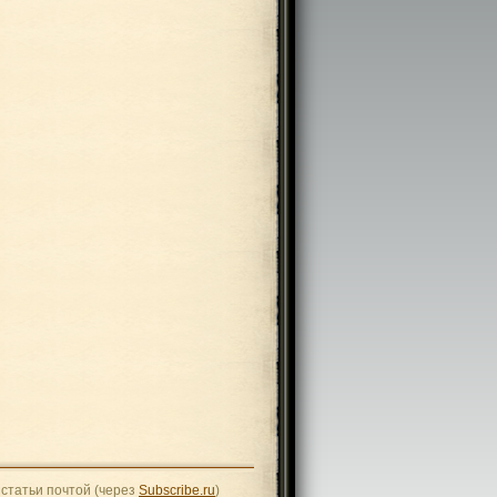
статьи почтой (через
Subscribe.ru
)