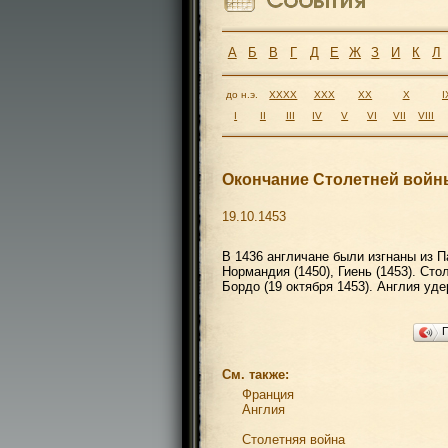
А
Б
В
Г
Д
Е
Ж
З
И
К
Л
до н.э.
XXXX
XXX
XX
X
I
I
II
III
IV
V
VI
VII
VIII
Окончание Столетней войн
19.10.1453
В 1436 англичане были изгнаны из 
Нормандия (1450), Гиень (1453). Ст
Бордо (19 октября 1453). Англия уд
См. также:
Франция
Англия
Столетняя война