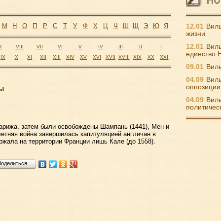
М
Н
О
П
Р
С
Т
У
Ф
Х
Ц
Ч
Ш
Щ
Э
Ю
Я
12.01
Виль
жизни
12.01
Виль
X
VIII
VII
VI
V
IV
III
II
I
единство 
IX
X
XI
XII
XIII
XIV
XV
XVI
XVII
XVIII
XIX
XX
XXI
09.01
Виль
04.09
Виль
оппозиции
ы
04.09
Виль
политичес
Парижа, затем были освобождены Шампань (1441), Мен и
олетняя война завершилась капитуляцией англичан в
ержала на территории Франции лишь Кале (до 1558).
Поделиться…