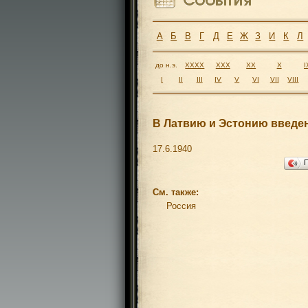
А
Б
В
Г
Д
Е
Ж
З
И
К
Л
до н.э.
XXXX
XXX
XX
X
I
I
II
III
IV
V
VI
VII
VIII
В Латвию и Эстонию введе
17.6.1940
См. также:
Россия