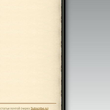
статьи почтой (через
Subscribe.ru
)