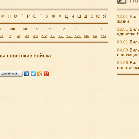
М
Н
О
П
Р
С
Т
У
Ф
Х
Ц
Ч
Ш
Щ
Э
Ю
Я
12.01
Виль
жизни
12.01
Виль
X
VIII
VII
VI
V
IV
III
II
I
единство 
IX
X
XI
XII
XIII
XIV
XV
XVI
XVII
XVIII
XIX
XX
XXI
09.01
Виль
04.09
Виль
оппозиции
ны советские войска
04.09
Виль
политичес
Поделиться…