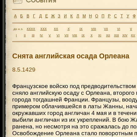
А
Б
В
Г
Д
Е
Ж
З
И
К
Л
М
Н
О
П
Р
С
Т
У
Ф
до н.э.
XXXX
XXX
XX
X
IX
VIII
VII
VI
V
I
II
III
IV
V
VI
VII
VIII
IX
X
XI
XII
XIII
XIV
XV
Снята английская осада Орлеана
8.5.1429
Французское войско под предводительством
сняло английскую осаду с Орлеана, второго
города тогдашней Франции. Французы, воо
примером облачившейся в латы Жанны, нач
окружавших город англичан 4 мая и в течени
выбили англичан из их укреплений. В бою 
ранена, но несмотря на это сражалась до п
Освобождение Орлеана стало поворотным п