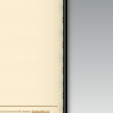
статьи почтой (через
Subscribe.ru
)