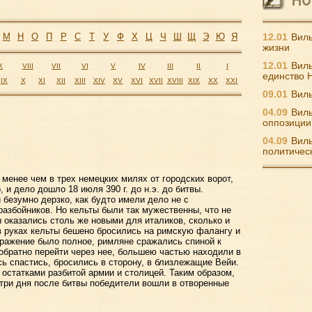
М
Н
О
П
Р
С
Т
У
Ф
Х
Ц
Ч
Ш
Щ
Э
Ю
Я
12.01
Виль
жизни
12.01
Виль
X
VIII
VII
VI
V
IV
III
II
I
единство 
IX
X
XI
XII
XIII
XIV
XV
XVI
XVII
XVIII
XIX
XX
XXI
09.01
Виль
04.09
Виль
оппозиции
04.09
Виль
политичес
менее чем в трех немецких милях от городских ворот,
, и дело дошло 18 июля 390 г. до н.э. до битвы.
безумно дерзко, как будто имели дело не с
разбойников. Но кельты были так мужественны, что не
 оказались столь же новыми для италиков, сколько и
 руках кельты бешено бросились на римскую фалангу и
оражение было полное, римляне сражались спиной к
ь обратно перейти через нее, большею частью находили в
сь спастись, бросились в сторону, в близлежащие Вейи.
остатками разбитой армии и столицей. Таким образом,
 три дня после битвы победители вошли в отворенные