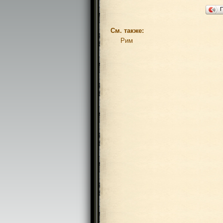
См. также:
Рим