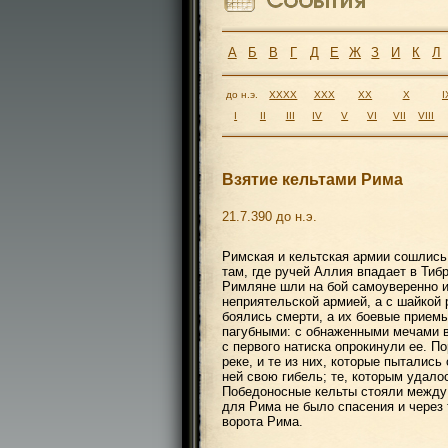
А
Б
В
Г
Д
Е
Ж
З
И
К
Л
до н.э.
XXXX
XXX
XX
X
I
I
II
III
IV
V
VI
VII
VIII
Взятие кельтами Рима
21.7.390 до н.э.
Римская и кельтская армии сошлись 
там, где ручей Аллия впадает в Тибр
Римляне шли на бой самоуверенно и 
неприятельской армией, а с шайкой 
боялись смерти, а их боевые приемы
пагубными: с обнаженными мечами в
с первого натиска опрокинули ее. П
реке, и те из них, которые пыталис
ней свою гибель; те, которым удало
Победоносные кельты стояли между 
для Рима не было спасения и через
ворота Рима.