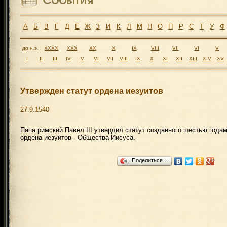
А
Б
В
Г
Д
Е
Ж
З
И
К
Л
М
Н
О
П
Р
С
Т
У
Ф
до н.э.
XXXX
XXX
XX
X
IX
VIII
VII
VI
V
I
II
III
IV
V
VI
VII
VIII
IX
X
XI
XII
XIII
XIV
XV
Утвержден статут ордена иезуитов
27.9.1540
Папа римский Павел III утвердил статут созданного шестью года
ордена иезуитов - Общества Иисуса.
Поделиться…