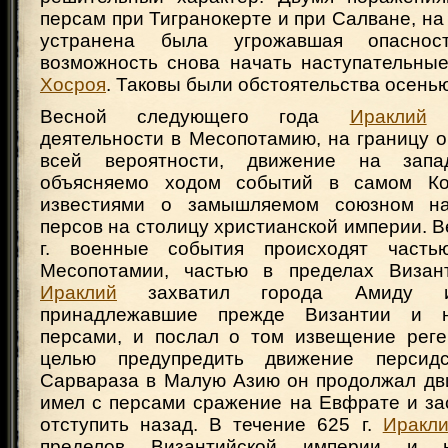
персам при Тигранокерте и при Салване, на 
устранена была угрожавшая опаснос
возможность снова начать наступательные
Хосроя
. Таковы были обстоятельства осенью 
Весной следующего года
Ираклий
п
деятельности в Месопотамию, на границу 
всей вероятности, движение на зап
объясняемо ходом событий в самом Ко
известиями о замышляемом союзном н
персов на столицу христианской империи. В
г. военные события происходят част
Месопотамии, частью в пределах Визант
Ираклий
захватил города Амиду и 
принадлежавшие прежде Византии и н
персами, и послал о том извещение реге
целью предупредить движение персидс
Сарвараза в Малую Азию он продолжал дви
имел с персами сражение на Евфрате и за
отступить назад. В течение 625 г.
Иракл
пределов Византийской империи и 