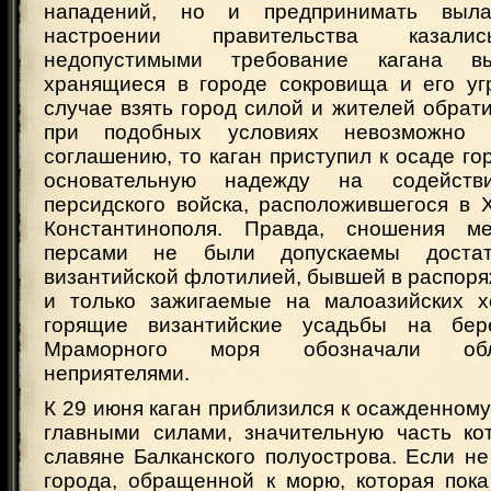
нападений, но и предпринимать выла
настроении правительства казали
недопустимыми требование кагана 
хранящиеся в городе сокровища и его уг
случае взять город силой и жителей обратит
при подобных условиях невозможно
соглашению, то каган приступил к осаде го
основательную надежду на содейст
персидского войска, расположившегося в 
Константинополя. Правда, сношения 
персами не были допускаемы достат
византийской флотилией, бывшей в распоря
и только зажигаемые на малоазийских х
горящие византийские усадьбы на бе
Мраморного моря обозначали обл
неприятелями.
К 29 июня каган приблизился к осажденному
главными силами, значительную часть ко
славяне Балканского полуострова. Если не
города, обращенной к морю, которая пока