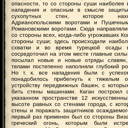
опасности, то со стороны суши наиболее
нападения и опасным в смысле защит
сухопутных стен, которое нах
Адрианопольскими воротами и Пушечными
Романовскими воротами. Сюда направляли
со стороны всех, когда-либо угрожавших К
стороны суши; здесь происходили наибо
схватки и во время турецкой осады 
сосредоточил на этом месте главные силы
посылал новые и новые отряды славян,
телами постепенно наполняли глубокий ро
Но т. к. все нападения были с успехо
понадобилось прибегнуть к тяжелым о
устройству передвижных башен, с котор
бить стены машинами. Каган построил 
указанном пространстве 12 искусственн
высоте равных со стенами города, с кото
стены и поражать защитников осаждаемого
первый раз применен был со стороны Виз
греческий огонь, которым были истр