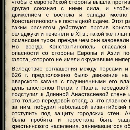
чтобы с европейской стороны вышла проти
другая союзная с ними сила, и чтоб
движением с востока и запада можно
Константинополь к постыдной сдаче. Этот ра
таким расчетом действуют против Конста
сельджуки и печенеги в XI в.; такой же план
османские турки, прежде чем они завоевали
Но всегда Константинополь спасался
опасности со стороны Европы и Азии по
флота, которого не имели окружавшие импе
Вследствие соглашения между персами и
626 г. предположено было движение на 
аварского кагана с подчиненными его вла
день апостолов Петра и Павла передовой 
подступил к Длинной Анастасиевой стене и
это только передовой отряд, а что главное 
за ним, побудил небольшой византийский 
отступить под защиту городских стен. А
была пробита и перестала быть защ
крестьянского населения, занимавшегося о