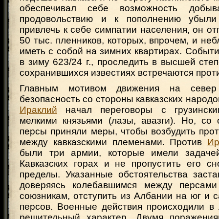
обеспечивал себе возможность добыв
продовольствию и к пополнению убыл
привлечь к себе симпатии населения, он от
50 тыс. пленников, которых, впрочем, и не
иметь с собой на зимних квартирах. Событ
в зиму 623/24 г., проследить в высшей степе
сохранившихся известиях встречаются прот
Главным мотивом движения на север
безопасность со стороны кавказских народов
Ираклий
начал переговоры с грузински
мелкими князьями (лазы, авазги). Но, со
персы приняли меры, чтобы возбудить про
между кавказскими племенами. Против
Ир
были три армии, которые имели задачей
Кавказских горах и не пропустить его сн
пределы. Указанные обстоятельства заст
доверяясь колебавшимся между персами
союзникам, отступить из Албании на юг и 
персов. Военные действия происходили в
решительный характер. Двумя поражения