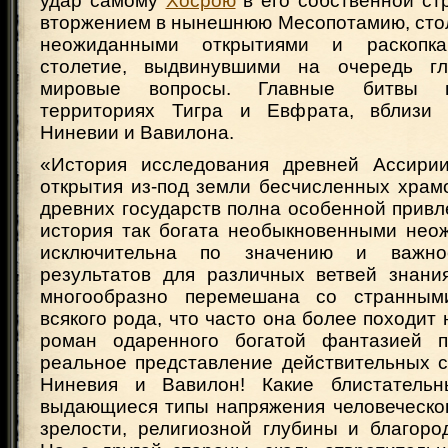
удар самому
Хосрою
в его собственной ст
вторжением в нынешнюю Месопотамию, сто
неожиданными открытиями и раскопк
столетие, выдвинувшими на очередь гл
мировые вопросы. Главные битвы п
территориях Тигра и Евфрата, вблизи 
Ниневии и Вавилона.
«История исследования древней Ассири
открытия из-под земли бесчисленных храм
древних государств полна особенной привл
история так богата необыкновенными неож
исключительна по значению и важнос
результатов для различных ветвей знани
многообразно перемешана со странным
всякого рода, что часто она более походит
роман одаренного богатой фантазией п
реальное представление действительных с
Ниневия и Вавилон! Какие блистательн
выдающиеся типы напряжения человеческог
зрелости, религиозной глубины и благоро