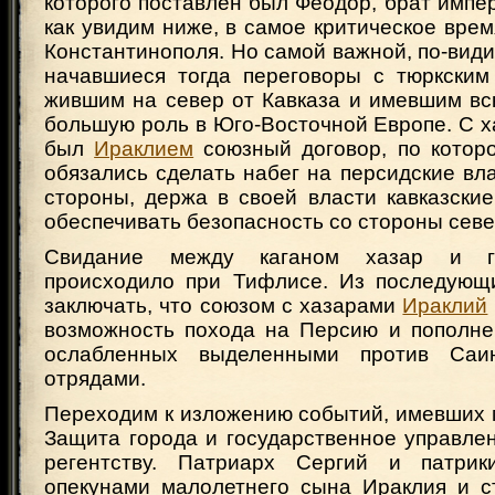
которого поставлен был Феодор, брат импер
как увидим ниже, в самое критическое врем
Константинополя. Но самой важной, по-вид
начавшиеся тогда переговоры с тюркским
жившим на север от Кавказа и имевшим вс
большую роль в Юго-Восточной Европе. С 
был
Ираклием
союзный договор, по которо
обязались сделать набег на персидские вла
стороны, держа в своей власти кавказски
обеспечивать безопасность со стороны севе
Свидание между каганом хазар и г
происходило при Тифлисе. Из последующ
заключать, что союзом с хазарами
Ираклий
возможность похода на Персию и пополне
ослабленных выделенными против Саи
отрядами.
Переходим к изложению событий, имевших м
Защита города и государственное управле
регентству. Патриарх Сергий и патри
опекунами малолетнего сына Ираклия и с