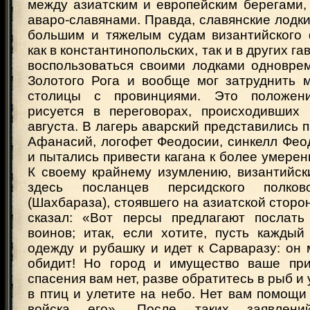
между азиатским и европейским берегами,
аваро-славянами. Правда, славянские лодки
большим и тяжелым судам византийского 
как в константинопольских, так и в других га
воспользоваться своими лодками одновре
Золотого Рога и вообще мог затруднить 
столицы с провинциями. Это положен
рисуется в переговорах, происходивших
августа. В лагерь аварский представились п
Афанасий, логофет Феодосии, синкелл Фео
и пытались привести кагана к более умере
К своему крайнему изумлению, византийск
здесь посланцев персидского полков
(Шахбараза), стоявшего на азиатской сторо
сказал: «Вот персы предлагают послать
воинов; итак, если хотите, пусть каждый
одежду и рубашку и идет к Сарваразу: он 
обидит! Но город и имущество ваше при
спасения вам нет, разве обратитесь в рыб и
в птиц и улетите на небо. Нет вам помощи 
войска его». После таких заявлений