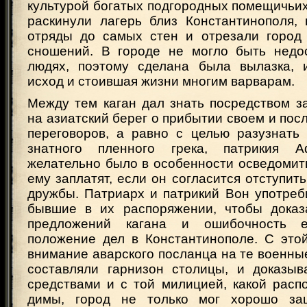
культурой богатых подгородных помещичьи
раскинули лагерь близ Константинополя,
отряды до самых стен и отрезали город
сношений. В городе не могло быть недо
людях, поэтому сделана была вылазка, 
исход и стоившая жизни многим варварам.
Между тем каган дал знать посредством з
на азиатский берег о прибытии своем и посл
переговоров, а равно с целью разузнать
знатного пленного грека, патрикия А
желательно было в особенности осведомить
ему заплатят, если он согласится отступит
дружбы. Патриарх и патрикий Вон употреб
бывшие в их распоряжении, чтобы доказ
предложений кагана и ошибочность е
положение дел в Константинополе. С это
внимание аварского посланца на те военны
составляли гарнизон столицы, и доказыв
средствами и с той милицией, какой расп
димы, город не только мог хорошо за