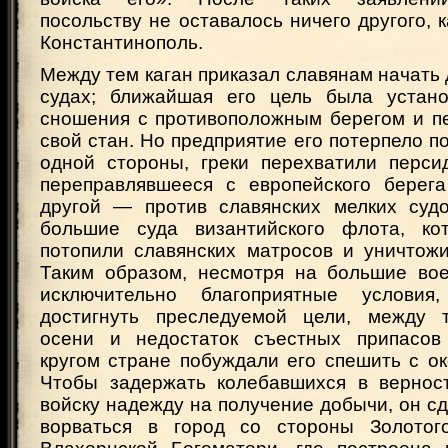
посольству не оставалось ничего другого, к
Константинополь.
Между тем каган приказал славянам начать 
судах; ближайшая его цель была устано
сношения с противоположным берегом и пе
свой стан. Но предприятие его потерпело п
одной стороны, греки перехватили персид
переправлявшееся с европейского берега
другой — против славянских мелких суд
большие суда византийского флота, ко
потопили славянских матросов и уничтож
Таким образом, несмотря на большие во
исключительно благоприятные услови
достигнуть преследуемой цели, между 
осени и недостаток съестных припасов
кругом стране побуждали его спешить с о
Чтобы задержать колебавшихся в вернос
войску надежду на получение добычи, он с
ворваться в город со стороны Золотог