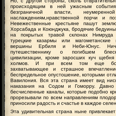
Но, с другой стороны, сколь отвратитель
происходящим в ней ужасным события
безграничной власти, неумерен
наслаждениям,нравственной порчи и поз
Невежественные крестьяне пашут земл
Хорсабада и Коюнджука, бродячие бедуины
на покрытых травой склонах Нимруда 
турецкие казармы или магометанские 
вершины Ербиля и Неби-Юнус. Нич
путешественнику о погибшем блеск
цивилизации, кроме заросших куч щебня
холмов. И при всем том еще бол
захватывающее и страшное впечатлен
беспредельное опустошение, которыми отл
Вавилония. Вся эта страна имеет вид нис
наказания на Содом и Гоморру. Давно
бесчисленные каналы, которые подобно к
прорезывали по всем направлениям плодо
приносили радость и счастье в каждое селен
Эта удивительная страна ныне привлекает