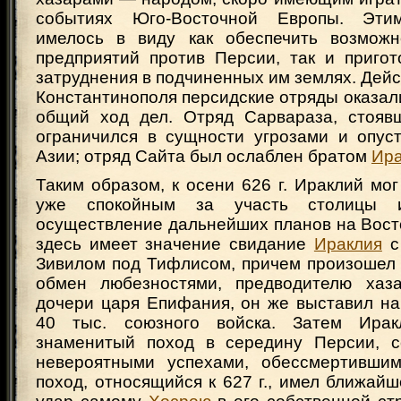
событиях Юго-Восточной Европы. Эти
имелось в виду как обеспечить возможн
предприятий против Персии, так и пригот
затруднения в подчиненных им землях. Дей
Константинополя персидские отряды оказал
общий ход дел. Отряд Сарвараза, стояв
ограничился в сущности угрозами и опу
Азии; отряд Сайта был ослаблен братом
Ира
Таким образом, к осени 626 г. Ираклий мог
уже спокойным за участь столицы 
осуществление дальнейших планов на Вост
здесь имеет значение свидание
Ираклия
с
Зивилом под Тифлисом, причем произошел
обмен любезностями, предводителю хаз
дочери царя Епифания, он же выставил н
40 тыс. союзного войска. Затем Ира
знаменитый поход в середину Персии, с
невероятными успехами, обессмертившим
поход, относящийся к 627 г., имел ближай