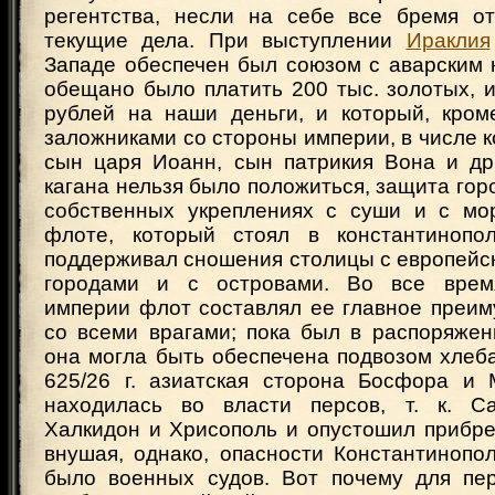
регентства, несли на себе все бремя от
текущие дела. При выступлении
Ираклия
Западе обеспечен был союзом с аварским 
обещано было платить 200 тыс. золотых, 
рублей на наши деньги, и который, кроме
заложниками со стороны империи, в числе 
сын царя Иоанн, сын патрикия Вона и др
кагана нельзя было положиться, защита горо
собственных укреплениях с суши и с мор
флоте, который стоял в константинопол
поддерживал сношения столицы с европейс
городами и с островами. Во все врем
империи флот составлял ее главное преим
со всеми врагами; пока был в распоряжен
она могла быть обеспечена подвозом хлеб
625/26 г. азиатская сторона Босфора и
находилась во власти персов, т. к. Са
Халкидон и Хрисополь и опустошил прибре
внушая, однако, опасности Константинополю
было военных судов. Вот почему для пе