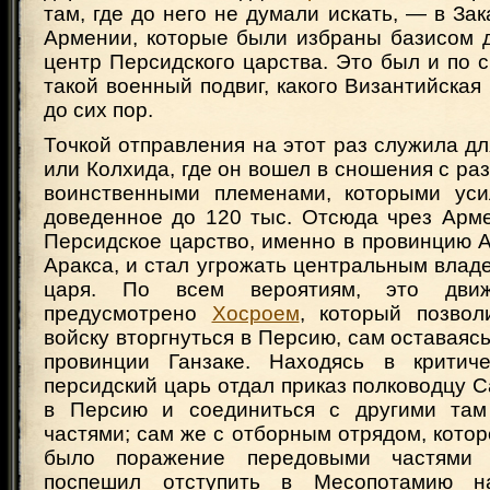
там, где до него не думали искать, — в Зак
Армении, которые были избраны базисом д
центр Персидского царства. Это был и по 
такой военный подвиг, какого Византийская
до сих пор.
Точкой отправления на этот раз служила д
или Колхида, где он вошел в сношения с ра
воинственными племенами, которыми уси
доведенное до 120 тыс. Отсюда чрез Арме
Персидское царство, именно в провинцию 
Аракса, и стал угрожать центральным влад
царя. По всем вероятиям, это дви
предусмотрено
Хосроем
, который позвол
войску вторгнуться в Персию, сам оставаясь
провинции Ганзаке. Находясь в критиче
персидский царь отдал приказ полководцу 
в Персию и соединиться с другими там
частями; сам же с отборным отрядом, кото
было поражение передовыми частями
поспешил отступить в Месопотамию н