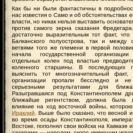
Как бы ни были фантастичны в подробно
нас известия о Само и об обстоятельствах е
власти, но никак нельзя выставить основат
против самого зерна сказания Фредегара
достаточно выразительным тот факт, что 
Балканского полуострова, так и между 
ветвями того же племени в первой половин
начала государственной организаци
отдельных колен под властью предводит
коленного старшины. В последующих г
выяснить тот многозначительный факт, 
организации пропали бесследно и не
серьезными результатами для ближа
Разыгравшаяся под Константинополем др
ближайше регентством, должна была 
влияние на ход восточной войны, которою
Ираклий
. Выше было сказано, что весной и л
во время осады Константинополя, импера
Востоке, пополнял свои войска на Кавказе и
хазарами — народом, скоро имеющим играт