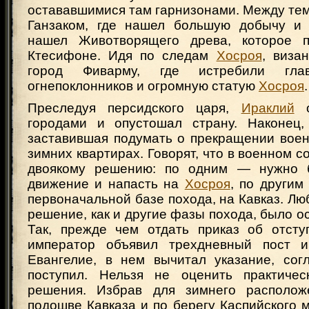
остававшимися там гарнизонами. Между те
Ганзаком, где нашел большую добычу и 
нашел Животворящего древа, которое 
Ктесифоне. Идя по следам
Хосроя
, виза
город Фиварму, где истребили гла
огнепоклонников и огромную статую
Хосроя
.
Преследуя персидского царя,
Ираклий
о
городами и опустошал страну. Наконец,
заставившая подумать о прекращении воен
зимних квартирах. Говорят, что в военном с
двоякому решению: по одним — нужно 
движение и напасть на
Хосроя
, по другим
первоначальной базе похода, на Кавказ. Люб
решение, как и другие фазы похода, было о
Так, прежде чем отдать приказ об отсту
император объявил трехдневный пост и
Евангелие, в нем вычитал указание, сог
поступил. Нельзя не оценить практичес
решения. Избрав для зимнего располож
подошве Кавказа и по берегу Каспийского м