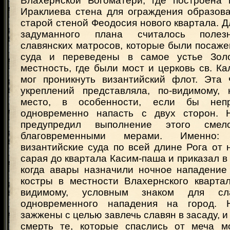
Влахернской Богоматери, где построена
Ираклиева стена для ограждения образова
старой стеной Феодосия нового квартала. 
задуманного плана считалось полез
славянских матросов, которые были посаже
суда и переведены в самое устье Зол
местность, где были мост и церковь св. Ка
мог проникнуть византийский флот. Эта 
укреплений представляла, по-видимому,
место, в особенности, если бы непр
одновременно напасть с двух сторон. 
предупредил выполнение этого смело
благовременными мерами. Именно:
византийские суда по всей длине Рога от
сарая до квартала Касим-паша и приказал в 
когда авары назначили ночное нападение 
костры в местности Влахернского квартал
видимому, условным знаком для сл
одновременного нападения на город.
зажжены с целью завлечь славян в засаду, и
смерть те, которые спаслись от меча м