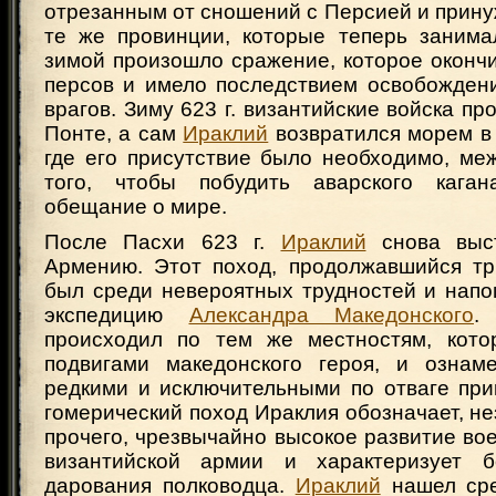
отрезанным от сношений с Персией и прину
те же провинции, которые теперь заним
зимой произошло сражение, которое оконч
персов и имело последствием освобожден
врагов. Зиму 623 г. византийские войска пр
Понте, а сам
Ираклий
возвратился морем в
где его присутствие было необходимо, ме
того, чтобы побудить аварского кага
обещание о мире.
После Пасхи 623 г.
Ираклий
снова выс
Армению. Этот поход, продолжавшийся тр
был среди невероятных трудностей и напо
экспедицию
Александра Македонского
.
происходил по тем же местностям, кото
подвигами македонского героя, и ознам
редкими и исключительными по отваге при
гомерический поход Ираклия обозначает, не
прочего, чрезвычайно высокое развитие вое
византийской армии и характеризует 
дарования полководца.
Ираклий
нашел сре