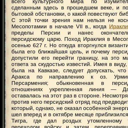
всего культурного мира по изумител
сделанным здесь в прошедшем веке, и п
бытовой обстановки, о какой повествуют биб
С этой точки зрения нам нельзя не кос
Месопотамии в начале VII в., когда
Иракл
пределы Персии и нанес окончател
персидскому царю. Поход Ираклия в Месо
осенью 627 г. Но откуда вторгнулся византи
была его ближайшая цель, и почему перси
допустили его перейти границу, на это 
ответа за скудостью известий. Имея в виду
была на Кавказе, следует допускать, чт
Аракса по направлению к оз. Урми
Персармения; обыкновенная в персидс
отношениях укрепленная линия — Д
оставалась на этот раз в стороне. Несмотр
против него персидский отряд под предводи
который, однако, не оказал особенной энерг
шел вперед и в октябре месяце приблизился 
Тигра, где дал роздых утомленному 
переходом войску и затем, переправивш