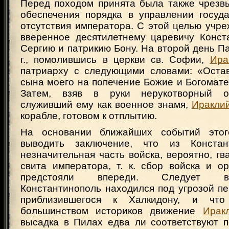
Перед походом принята была также чрезв
обеспечения порядка в управлении госуд
отсутствия императора. С этой целью учре
вверенное десятилетнему царевичу Конста
Сергию и патрикию Бону. На второй день Па
г., помолившись в церкви св. Софии,
Ира
патриарху с следующими словами: «Оста
сына моего на попечение Божие и Богоматер
Затем, взяв в руки нерукотворный о
служивший ему как военное знамя,
Иракли
корабле, готовом к отплытию.
На основании ближайших событий это
выводить заключение, что из Конста
незначительная часть войска, вероятно, гв
свита императора, т. к. сбор войска и о
предстояли впереди. Следует в
Константинополь находился под угрозой пе
приблизившегося к Халкидону, и что
большинством историков движение
Ирак
высадка в Пилах едва ли соответствуют 