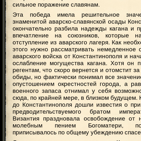
сильное поражение славянам.
Эта победа имела решительное знач
знаменитой аварско-славянской осады Кон
окончательно разбила надежды кагана и п
впечатление на союзников, которые н
отступление из аварского лагеря. Как необ
этого нужно рассматривать немедленное о
аварского войска от Константинополя и нач
ослабление могущества кагана. Хотя он п
регентам, что скоро вернется и отомстит з
обиды, но фактически понимал все значени
опустошением окрестностей города, а ра
военного запаса отнимал у себя возможно
сюда, по крайней мере, в близком будущем. 
до Константинополя дошли известия о при
предводительствуемого братом импер
Византия праздновала освобождение от 
молебным пением Богоматери, п
приписывалось по общему убеждению спасе