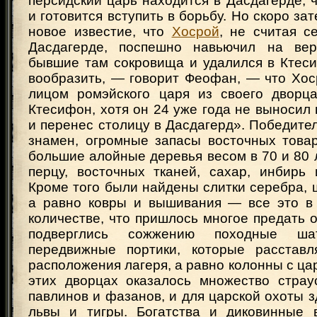
персидский царь находится в Дасдагерде, ч
и готовится вступить в борьбу. Но скоро за
новое известие, что
Хосрой
, не считая с
Дасдагерде, поспешно навьючил на ве
бывшие там сокровища и удалился в Ктеси
вообразить, — говорит Феофан, — что Хос
лицом ромэйского царя из своего дворц
Ктесифон, хотя он 24 уже года не выносил
и перенес столицу в Дасдагерд». Победите
знамен, огромные запасы восточных товар
большие алойные деревья весом в 70 и 80 л
перцу, восточных тканей, сахар, инбирь 
Кроме того были найдены слитки серебра,
а равно ковры и вышивания — все это в
количестве, что пришлось многое предать о
подверглись сожжению походные 
передвижные портики, которые расставл
расположения лагеря, а равно колонны с ца
этих дворцах оказалось множество страус
павлинов и фазанов, и для царской охоты 
львы и тигры. Богатства и диковинные 