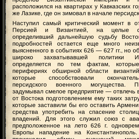
расположился на квартирах у Кавказских гор
же Лазике, где он зимовал в начале персидс
Наступил самый критический момент в о
Персией и Византией, на целые ст
определивший дальнейшую судьбу Восток
подробностей остается еще много неиз
выясненного в событиях 626 — 627 гг., но 
широко захватывавшей политики И
определяется по тем фактам, которы
перифериях обширной области византий
которые способствовали окончател
персидского военного могущества. П
задумывал смелое предприятие — отвлечь
от Востока подготовлением ему таких затр
которые заставили бы его оставить Армен
средства употребить на спасение столи
владений. Для этого служил союз с ава
предположенное на лето 626 г. одновре
Европы нападение на Константинополь