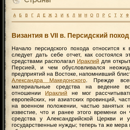
А
Б
В
Г
Д
Е
Ж
З
И
К
Л
М
Н
О
П
Р
С
Т
У
Ф
Византия в VII в. Персидский похо
Начало персидского похода относится к 
следует дать себе отчет, как состоялся э
средствами располагал
Ираклий
для открыт
Персией, и чем обусловливался неожид
предприятий на Востоке, напомнивший бли
Александра Македонского
. Прежде все
материальные средства на ведение в
отношении
Ираклий
не мог рассчитыват
европейских, ни азиатских провинций, ча
на военном положении, частью занятых н
известие, что и ранее этого времени он
средства у Александрийской Церкви и у
государственные нужды; теперь та же мера