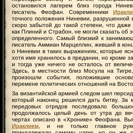
остановился лагерем близ города Нинев
писатель Феофан. Современники
Иракли
точного положения Ниневии, разрушенной в 6
скоро забытой до такой степени, что даже
как Плиний и Страбон, не могли сказать об 
определенного. Самый близкий к занимаю
писатель Аммиан Марцеллин, живший в конце
о Ниневии в таких выражениях, которые ясн
хотя имя хранилось в предании, но кроме 
и тогда уже ничего не осталось от величе
Здесь, в местности близ Мосула на Тигре,
произошли события, положившие основ
перемене политических отношений на Восто
За византийской армией следом шел персид
который наконец решился дать битву. За 
передовых отрядов последовало большо
продолжалось целый день от утра до ве
чертах описано в «Хронике» Феофана. Вы
Ираклием
, и не только главное руко
принадлежало самому царю, но он же с