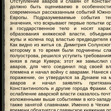
Отступление аваров и славян от Констант
должно быть оцениваемо в особенности
современных рассказанным событий Южно
Европы. Подразумеваемые события т
значения, что вскрывают первые попытки о
в государственное тело и носят харак
образования княжеской власти, объедин
жупы и колена под властью предводителя 
Как видно из житья св. Димитрия Солунского
которому в то время были подчинены сла
полуострова, решился уступить требования
князя в лице Кувера; этот же замыслил 
аваров, для чего соединил под своей в
племена и начал войну с аварами. Нанеся
поражение, он утвердился за Дунаем на м
аваров и начал заявлять притязан
Константинополь и другие города Фракии. 
ослабление аварской власти сказалось поч
изложенными выше событиями в юго-западн
также занятой славянами. Именно в Чехии
времени образуется славянское княжение п