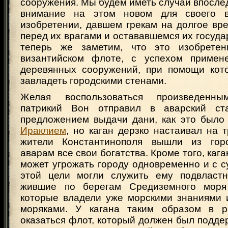
сооружения. Мы будем иметь случай впосле
внимание на этом новом для своего 
изобретении, давшем грекам на долгое вр
перед их врагами и остававшемся их госуда
теперь же заметим, что это изобретен
византийском флоте, с успехом примен
деревянных сооружений, при помощи кот
завладеть городскими стенами.
Желая воспользоваться произведенны
патрикий Вон отправил в аварский ст
предложением выдачи дани, как это было
Ираклием
, но каган дерзко настаивал на 
жители Константинополя вышли из горо
аварам все свои богатства. Кроме того, кага
может угрожать городу одновременно и с с
этой цели могли служить ему подвластн
жившие по берегам Средиземного моря
которые владели уже морскими знаниями
моряками. У кагана таким образом в р
оказаться флот, который должен был подд