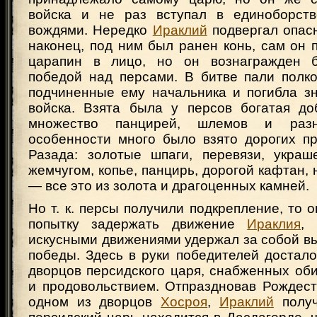
войска и не раз вступал в единоборств
вождями. Нередко
Ираклий
подвергал опасн
наконец, под ним был ранен конь, сам он 
царапин в лицо, но он вознагражден 
победой над персами. В битве пали полко
подчиненные ему начальника и погибла зн
войска. Взята была у персов богатая до
множество панцирей, шлемов и раз
особенности много было взято дорогих пр
Разада: золотые шпаги, перевязи, укра
жемчугом, копье, панцирь, дорогой кафтан, 
— все это из золота и драгоценных камней.
Но т. к. персы получили подкрепление, то 
попытку задержать движение
Ираклия
, 
искусными движениями удержал за собой в
победы. Здесь в руки победителей достал
дворцов персидского царя, снабженных об
и продовольствием. Отпраздновав Рождест
одном из дворцов
Хосроя
,
Ираклий
получ