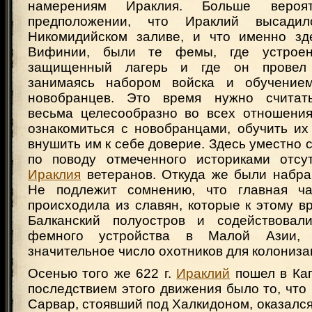
намерениям Ираклия. Больше вероя
предположении, что Ираклий высад
Никомидийском заливе, и что именно зд
Вифинии, были те фемы, где устро
защищенный лагерь и где он провел 
занимаясь набором войска и обучение
новобранцев. Это время нужно считат
весьма целесообразно во всех отношени
ознакомиться с новобранцами, обучить их
внушить им к себе доверие. Здесь уместно 
по поводу отмеченного историками отсу
Ираклия
ветеранов. Откуда же были набр
Не подлежит сомнению, что главная ча
происходила из славян, которые к этому 
Балканский полуостров и содействовал
фемного устройства в Малой Азии,
значительное число охотников для колониз
Осенью того же 622 г.
Ираклий
пошел в Ка
последствием этого движения было то, что
Сарвар, стоявший под Халкидоном, оказался