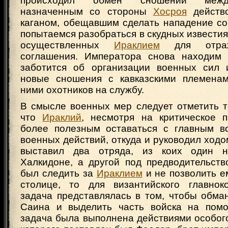
происходил обмен сношений межд
назначенным со стороны
Хосроя
действо
каганом, обещавшим сделать нападение со
попытаемся разобраться в скудных известия
осуществленных
Ираклием
для отраж
соглашения. Императора снова находим 
заботится об организации военных сил 
новые сношения с кавказскими племенам
ними охотников на службу.
В смысле военных мер следует отметить т
что
Ираклий
, несмотря на критическое 
более полезным оставаться с главным в
военных действий, откуда и руководил ходом
выставил два отряда, из коих один 
Халкидоне, а другой под предводительст
был следить за
Ираклием
и не позволить е
столице, то для византийского главнок
задача представлялась в том, чтобы обма
Саина и выделить часть войска на помо
задача была выполнена действиями особого