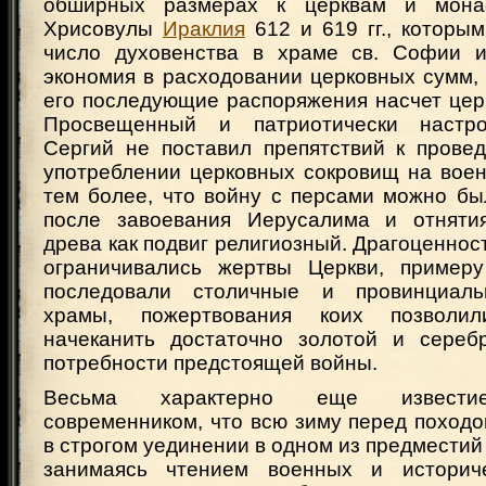
обширных размерах к церквам и мона
Хрисовулы
Ираклия
612 и 619 гг., которы
число духовенства в храме св. Софии и
экономия в расходовании церковных сумм,
его последующие распоряжения насчет цер
Просвещенный и патриотически настр
Сергий не поставил препятствий к прове
употреблении церковных сокровищ на воен
тем более, что войну с персами можно бы
после завоевания Иерусалима и отняти
древа как подвиг религиозный. Драгоценнос
ограничивались жертвы Церкви, примеру
последовали столичные и провинциаль
храмы, пожертвования коих позволил
начеканить достаточно золотой и сереб
потребности предстоящей войны.
Весьма характерно еще извести
современником, что всю зиму перед поход
в строгом уединении в одном из предместий
занимаясь чтением военных и историче