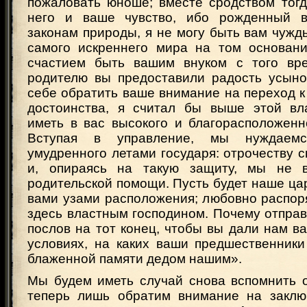
пожаловать юноше; вместе сродством тог
него и ваше чувство, ибо рожденный 
законам природы, я не могу быть вам чужд
самого искреннего мира на том основани
счастием быть вашим внуком с того вре
родителю вы предоставили радость усыно
себе обратить ваше внимание на переход к
достоинства, я считал бы выше этой вл
иметь в вас высокого и благорасположенн
Вступая в управление, мы нуждаем
умудренного летами государя: отрочеству с
и, опираясь на такую защиту, мы не 
родительской помощи. Пусть будет наше ца
вами узами расположения; любовно распор
здесь властным господином. Почему отпра
послов на тот конец, чтобы вы дали нам в
условиях, на каких ваши предшественники
блаженной памяти дедом нашим».
Мы будем иметь случай снова вспомнить о
теперь лишь обратим внимание на заклю