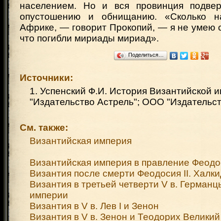
населением. Но и вся провинция подвер
опустошению и обнищанию. «Сколько н
Африке, — говорит Прокопий, — я не умею с
что погибли мириады мириад».
Поделиться…
Источники:
1. Успенский Ф.И. История Византийской 
"Издательство Астрель"; ООО "Издательст
См. также:
Византийская империя
Византийская империя в правление Феодос
Византия после смерти Феодосия II. Халк
Византия в третьей четверти V в. Германц
империи
Византия в V в. Лев I и Зенон
Византия в V в. Зенон и Теодорих Великий