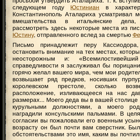
просьбой утвердить Аталариха. Т. к. вступи
следующем году
Юстиниан
в характер
Константинополь Аталариха усматривал м
вмешательства в итальянские дела
рассмотреть здесь некоторые места из пи
Юстину
, отправленного вслед за смертью
Фе
Письмо принадлежит перу Кассиодора
остановить внимание на тех местах, котор
неосторожным и: «Всемилостивейши
справедливости я заслуживал бы порицани
горячо желал вашего мира, чем мои родител
возвышает ряд предков, носивших пурпу
королевском престоле, сколько возв
расположение, изливающееся на нас да
размерах... Моего деда вы в вашей столице
курульными должностями, а моего ро
наградили консульскими пальмами. В целя
согласии вы пожаловали его военным усын
возрасту он был почти вам сверстник. Бы
обстоятельствами это имя, каким вы почтил