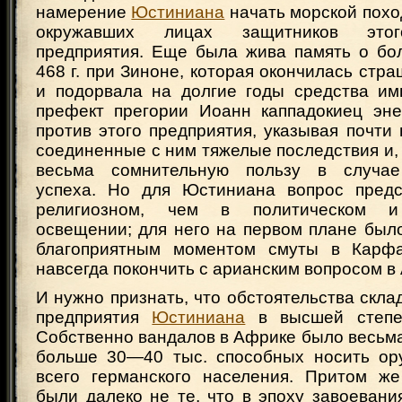
намерение
Юстиниана
начать морской поход
окружавших лицах защитников этог
предприятия. Еще была жива память о бо
468 г. при Зиноне, которая окончилась стр
и подорвала на долгие годы средства им
префект прегории Иоанн каппадокиец эне
против этого предприятия, указывая почти
соединенные с ним тяжелые последствия и, 
весьма сомнительную пользу в случае
успеха. Но для Юстиниана вопрос предс
религиозном, чем в политическом и 
освещении; для него на первом плане был
благоприятным моментом смуты в Карф
навсегда покончить с арианским вопросом в
И нужно признать, что обстоятельства скла
предприятия
Юстиниана
в высшей степен
Собственно вандалов в Африке было весьма
больше 30—40 тыс. способных носить ор
всего германского населения. Притом ж
были далеко не те, что в эпоху завоевани