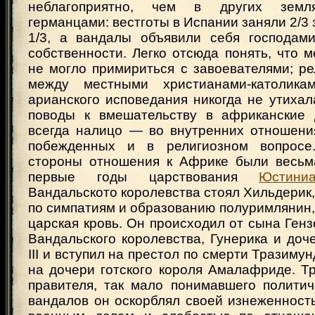
неблагоприятно, чем в других земля
германцами: вестготы в Испании заняли 2/3 
1/3, а вандалы объявили себя господам
собственности. Легко отсюда понять, что 
не могло примириться с завоевателями; р
между местными христианами-католик
арианского исповедания никогда не утихал
поводы к вмешательству в африканские 
всегда налицо — во внутренних отношени
побежденных и в религиозном вопрос
стороны отношения к Африке были весьм
первые годы царствования
Юстини
Вандальското королевства стоял Хильдерик, 
по симпатиям и образованию полуримлянин, 
царская кровь. Он происходил от сына Генз
Вандальского королевства, Гунерика и до
III и вступил на престол по смерти Тразимун
на дочери готского короля Амалафриде. Т
правителя, так мало понимавшего политич
вандалов он оскорблял своей изнеженност