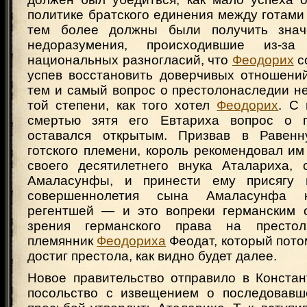
политике братского единения между готами
тем более должны были получить знач
недоразумения, происходившие из-за
национальных разногласий, что
Феодорих
с
успев восстановить доверчивых отношени
тем и самый вопрос о престолонаследии н
той степени, как того хотел
Феодорих
. С
смертью зятя его Евтариха вопрос о п
оставался открытым. Призвав в Равен
готского племени, король рекомендовал им
своего десятилетнего внука Аталариха,
Амаласунфы, и принести ему присягу 
совершеннолетия сына Амаласунфа 
регентшей — и это вопреки германским 
зрения германского права на престо
племянник
Феодориха
Феодат, который пото
достиг престола, как видно будет далее.
Новое правительство отправило в Констан
посольство с извещением о последовавш