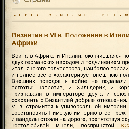
А
Б
В
Г
Д
Е
Ж
З
И
К
Л
М
Н
О
П
Р
С
Т
У
Ф
Византия в VI в. Положение в Итал
Африки
Война в Африке и Италии, окончившаяся п
двух германских народом и подчинением п
итальянского полуострова, наиболее пораз
и полнее всего характеризует внешнюю по
Внешних поводов к войне не подавали
остготы; напротив, и Хильдерик, и кор
признавали в императоре друга и союзн
сохранить с Византией добрые отношения.
VI в. стремится к универсальной империи
восстановить Римскую империю в ее прежн
и вандалы стояли на дороге, препятствуя о
честолюбивой мысли, воспринятой
Юс