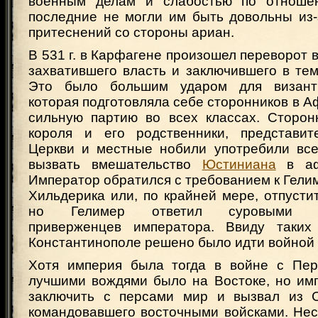
военным делам и слабостью по отношен
последние не могли им быть довольны из-
притеснений со стороны ариан.
В 531 г. в Карфагене произошел переворот в
захватившего власть и заключившего в те
Это было большим ударом для византи
которая подготовляла себе сторонников в А
сильную партию во всех классах. Сторон
короля и его родственники, представит
Церкви и местные нобили употребили все
вызвать вмешательство
Юстиниана
в афр
Император обратился с требованием к Гели
Хильдерика или, по крайней мере, отпустит
но Гелимер ответил суровыми пр
приверженцев императора. Ввиду таких 
Константинополе решено было идти войной 
Хотя империя была тогда в войне с Пер
лучшими вождями было на Востоке, но им
заключить с персами мир и вызвал из С
командовавшего восточными войсками. Нес