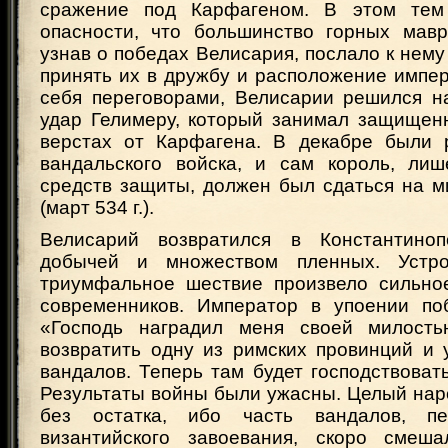
сражение под Карфагеном. В этом те
опасности, что большинство горных мавр
узнав о победах Велисария, послало к нему
принять их в дружбу и расположение импе
себя переговорами, Велисарии решился н
удар Гелимеру, который занимал защищен
верстах от Карфагена. В декабре были 
вандальского войска, и сам король, ли
средств защиты, должен был сдаться на м
(март 534 г.).
Велисарий возвратился в Константино
добычей и множеством пленных. Устр
триумфальное шествие произвело сильно
современников. Император в упоении по
«Господь наградил меня своей милость
возвратить одну из римских провинций и 
вандалов. Теперь там будет господствоват
Результаты войны были ужасны. Целый нар
без остатка, ибо часть вандалов, п
византийского завоевания, скоро смеш