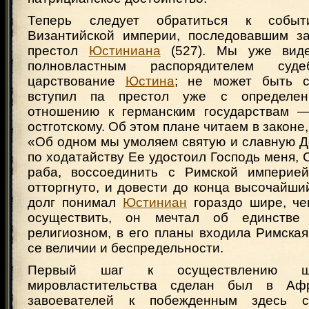
Теперь следует обратиться к собы
Византийской империи, последовавшим з
престол
Юстиниана
(527). Мы уже виде
полновластным распорядителем су
царствование
Юстина
; не может быть с
вступил па престол уже с определе
отношению к германским государствам —
остготскому. Об этом плане читаем в законе, 
«Об одном мы умоляем святую и славную Д
по ходатайству Ее удостоил Господь меня, 
раба, воссоединить с Римской империей
отторгнуто, и довести до конца высочайши
долг понимал
Юстиниан
гораздо шире, че
осуществить, он мечтал об единстве
религиозном, в его планы входила Римска
се величии и беспредельности.
Первый шаг к осуществлению ши
мировластительства сделан был в Аф
завоевателей к побежденным здесь с