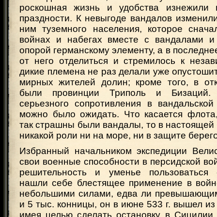
роскошная жизнь и удобства изнежили 
праздности. К невыгоде вандалов изменил
ним туземного населения, которое снача
войнах и набегах вместе с вандалами и
опорой германскому элементу, а в последне
от него отделиться и стремилось к незав
дикие племена не раз делали уже опустоши
мирных жителей долин; кроме того, в от
были провинции Триполь и Бизаций. 
серьезного сопротивления в вандальско
можно было ожидать. Что касается флота
так страшны были вандалы, то в настоящей 
никакой роли ни на море, ни в защите берего
Избранный начальником экспедиции Вели
свои военные способности в персидской вой
решительность и уменье пользоваться о
нашли себе блестящее применение в войн
небольшими силами, едва ли превышающим
и 5 тыс. конницы, он в июне 533 г. вышел и
имея целью сделать остановку в Сицилии.