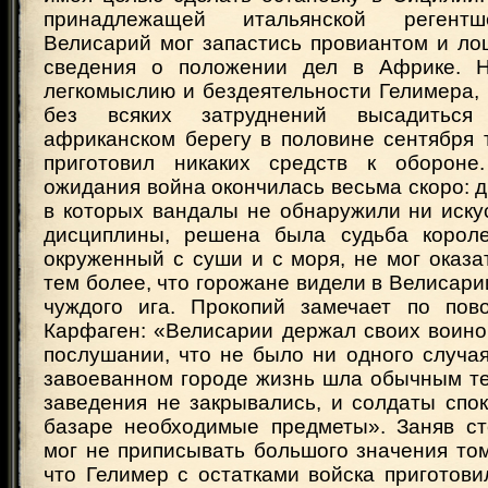
принадлежащей итальянской регент
Велисарий мог запастись провиантом и ло
сведения о положении дел в Африке. Н
легкомыслию и бездеятельности Гелимера,
без всяких затруднений высадитьс
африканском берегу в половине сентября 
приготовил никаких средств к обороне.
ожидания война окончилась весьма скоро: 
в которых вандалы не обнаружили ни иску
дисциплины, решена была судьба короле
окруженный с суши и с моря, не мог оказа
тем более, что горожане видели в Велисари
чуждого ига. Прокопий замечает по пов
Карфаген: «Велисарии держал своих воино
послушании, что не было ни одного случая
завоеванном городе жизнь шла обычным те
заведения не закрывались, и солдаты спо
базаре необходимые предметы». Заняв ст
мог не приписывать большого значения том
что Гелимер с остатками войска приготов