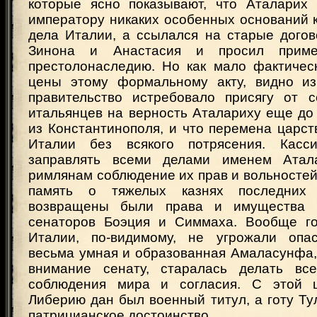
которые ясно показывают, что Аталарих
императору никаких особенных оснований 
дела Италии, а ссылался на старые дого
Зинона и Анастасия и просил прим
престолонаследию. Но как мало фактичес
цены этому формальному акту, видно из
правительство истребовало присягу от 
итальянцев на верность Аталариху еще до
из Константинополя, и что перемена царс
Италии без всякого потрясения. Касс
заправлять всеми делами именем Ата
римлянам соблюдение их прав и вольностей
память о тяжелых казнях последни
возвращены были права и имущества 
сенаторов Боэция и Симмаха. Вообще го
Италии, по-видимому, не угрожали опас
весьма умная и образованная Амаласунфа,
внимание сенату, старалась делать вс
соблюдения мира и согласия. С этой 
Либерию дан был военный титул, а готу Т
патрицианское достоинство.