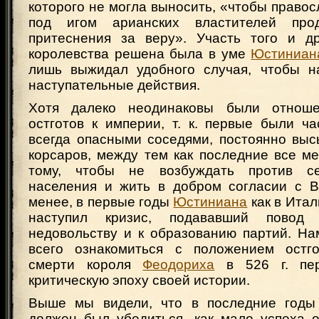
которого не могла выносить, «чтобы право
под игом арианских властителей про
притеснения за веру». Участь того и др
королевства решена была в уме
Юстиниан
лишь выжидал удобного случая, чтобы н
наступательные действия.
Хотя далеко неодинаковы были отнош
остготов к империи, т. к. первые были ч
всегда опасными соседями, постоянно вы
корсаров, между тем как последние все м
тому, чтобы не возбуждать против се
населения и жить в добром согласии с В
менее, в первые годы
Юстиниана
как в Итал
наступил кризис, подававший пово
недовольству и к образованию партий. На
всего ознакомиться с положением остго
смерти короля
Феодориха
в 526 г. пер
критическую эпоху своей истории.
Выше мы видели, что в последние год
должен был убедиться, как мало успеха о