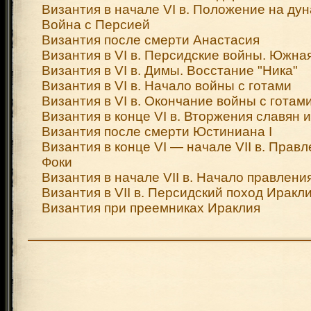
Византия в начале VI в. Положение на дун
Война с Персией
Византия после смерти Анастасия
Византия в VI в. Персидские войны. Южна
Византия в VI в. Димы. Восстание "Ника"
Византия в VI в. Начало войны с готами
Византия в VI в. Окончание войны с готам
Византия в конце VI в. Вторжения славян 
Византия после смерти Юстиниана I
Византия в конце VI — начале VII в. Прав
Фоки
Византия в начале VII в. Начало правлен
Византия в VII в. Персидский поход Иракл
Византия при преемниках Ираклия