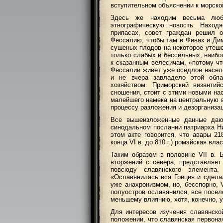
вступительном объяснении к морско
Здесь же находим весьма люб
этнографическую новость. Наход
припасах, совет граждан решил 
Фессалию, чтобы там в Фивах и Дим
сушеных плодов на некоторое утеше
только слабых и бессильных, наибо
к сказанным велесичам, «потому чт
Фессалии живет уже оседлое населе
и не вчера завладело этой обл
хозяйством. Приморский византи
сношения, стоит с этими новыми на
малейшего намека на центральную в
процессу разложения и дезорганизац
Все вышеизложенные данные даю
синодальном послании патриарха Ни
этом акте говорится, что авары 21
конца VI в. до 810 г.) ромэйская вл
Таким образом в половине VII в. 
вторжений с севера, представляет
повсюду славянского элемент
«Ославянилась вся Греция и сдел
уже анахронизмом, но, бесспорно, 
полуостров ославянился, все посел
меньшему влиянию, хотя, конечно, у
Для интересов изучения славянско
положении, что славянская первона