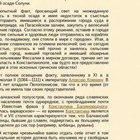
й осаде Солуни.
опытный факт, бросающий свет на неожиданную
ясь в тесной осаде и имея недостаток в съестных
отправить имевшиеся в распоряжении города суда в
итриаде, на Пагасейском заливе, закупить у велесичей
ние города. Согласно этому решению, оставив в городе
лее сильные и здоровые люди отправились на кораблях
о, по-видимому, они стояли в мире с городом». Итак, в
ние славянское из племени велесичей; оно не сегодня
астью, уселось в ней прочно и занялось сельским
йский город, живший торговлей и имевший обширные
сельниками Фессалии в мирном договоре, причем нет ни
ласть в Константинополе, как будто все предоставлено
ии в этих исконных греческих областях!
т полное освещение факту, заявленному в XI в. в
колая II (1084—1111) к императору
Алексею Комнину
. В
8 лет владели Пелопоннисом, так что в это время (от
асть не имела там своих представителей.
Балканский полуостров, по окончании ряда славянских
 население почти однородное, с преобладанием почти
а. Известная фраза у
Константина Багрянородного
:
алась варварскою» — ко времени
Константина
является
VI и VII столетия характеризуются тем, что Балканский
енцы, бывшие до славян, подверглись их большему или
целели до сих пор (например, албанцы, румыны).
й истории чрезвычайно важно отдать себе отчет в том
чальная история должна быть изучаема не у свободных