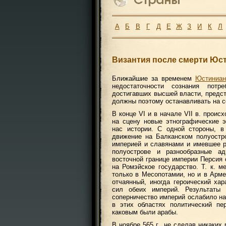
А
Б
В
Г
Д
Е
Ж
З
И
К
Л
Византия после смерти Юст
Ближайшие за временем
Юстиниан
недостаточности сознания потр
достигавших высшей власти, предст
должны поэтому останавливать на с
В конце VI и в начале VII в. проис
на сцену новые этнографические 
нас истории. С одной стороны, в
движение на Балканском полуостр
империей и славянами и имевшее р
полуострове и разнообразные а
восточной границе империи Персия
на Ромэйское государство. Т. к. 
только в Месопотамии, но и в Арме
отчаянный, иногда героический ха
сил обеих империй. Результаты
соперничество империй ослабило на
в этих областях политический пе
каковым были арабы.
В ноябре 565 г., не сделав никаки