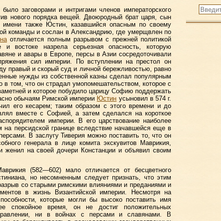
 было заговорами и интригами членов императорского
тив нового порядка вещей. Двоюродный брат царя, сын
 имени также Юстин, казавшийся опасным по своему
ой команды и сослан в Александрию, где умерщвлен по
на
отличается полным разрывом с прежней политикой
е и востоке назрела серьезная опасность, которую
вяне и авары в Европе, персы в Азии сосредоточивали
пряжения сил империи. По вступлении на престол он
ду правый и скорый суд и личной бережливостью, равно
енные нужды из собственной казны сделал популярным
 в том, что он страдал умопомешательством, которое с
заметней и которое побудило царицу Софию поддержать
ласно обычаям Римской империи
Юстин
усыновил в 574 г.
чил его кесарем; таким образом с этого времени и до
авлял вместе с Софией, а затем сделался на короткое
аспорядителем империи. В его царствование наиболее
 на персидской границе вследствие начавшейся еще в
ерсами. В заслугу Тиверия можно поставить то, что он
обного генерала в лице комита экскувитов Маврикия,
ти женил на своей дочери Констанции и объявил своим
аврикия (582—602) мало отличается от бесцветного
тиниана, но несомненным следует признать, что этим
разрыв со старыми римскими влияниями и преданиями и
ментов в жизнь Византийской империи. Несмотря на
пособности, которые могли бы высоко поставить имя
ее спокойное время, он не достиг положительных
правлении, ни в войнах с персами и славянами. В