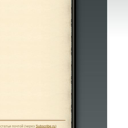
статьи почтой (через
Subscribe.ru
)