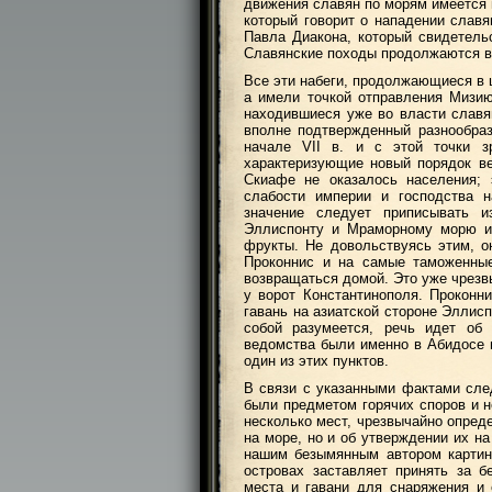
движения славян по морям имеется и
который говорит о нападении славян
Павла Диакона, который свидетель
Славянские походы продолжаются в 6
Все эти набеги, продолжающиеся в
а имели точкой отправления Мизи
находившиеся уже во власти славя
вполне подтвержденный разнообра
начале VII в. и с этой точки з
характеризующие новый порядок ве
Скиафе не оказалось населения; 
слабости империи и господства н
значение следует приписывать и
Эллиспонту и Мраморному морю и 
фрукты. Не довольствуясь этим, о
Проконнис и на самые таможенные
возвращаться домой. Это уже чрезв
у ворот Константинополя. Прокон
гавань на азиатской стороне Эллис
собой разумеется, речь идет об
ведомства были именно в Абидосе и
один из этих пунктов.
В связи с указанными фактами след
были предметом горячих споров и 
несколько мест, чрезвычайно опред
на море, но и об утверждении их на
нашим безымянным автором картин
островах заставляет принять за 
места и гавани для снаряжения и