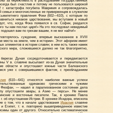
ьны за бережливость в расходовании государственных
всегда был счастлив и потому не пользовался широкой
2 г. катастрофа погубила Маврикия и сопровождалась
й семьи и многочисленных ее приверженцев в служилом
сьмилетнего правления Фоки (602—610), с которым по
равниться никакое царствование, мы вступаем в новый
от, что, когда Фока появился в св. Софии, раздался
кого ты нам послал царя!» На это последовал невидимый
 подошел вам по грехам вашим, я не мог найти!»
овторялось суждение, впервые высказанное в XVIII
е места на земле, чем в истории». Этот афоризм имеет
ых элементов в истории славян; в нем есть также намек
ского мира, сложившееся далеко не так благоприятно,
 берегах Дуная сосредоточиваются и передвигаются
ины V в. славяне высылают из-за Дуная значительные
кие области и опустошают южные части Балканского
емся уже с совершившимся фактом, с преобладанием
клия
(610—641) относятся наиболее важные успехи
етельствованные одинаково греческими и чужими
т Феофан, — нашел в парализованном состоянии дела
ропу опустошили авары, а Азию — персы». Не менее
инские и восточные писатели. Так, в хронике Павла
 г. об опустошении Истрии. В хронике Исидора, епископа
тие о том, что в начале царствования
Ираклия
славяне
и Египет, т. е. повторено вышеприведенное известие
исимы один от другого. Относительно систематическое