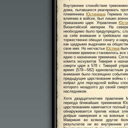
Внутреннее спокойствие тревожимо
дома, пытавшихся реагировать про
племянника
Юстиниана
Германа по
влиянию в войске, был лишен военн
приказанию царя. Управление
Юсти
Византийской империи. На север
необходимо было предупредить; сла
на себе внимание и требовали на
торжественно обещал сенату и наро
как щедрыми выдачами на обществ
свое имя. Но несчастье
Юстина
было
течением времени становилось все 
идею о назначении преемника. Сог
комита экскувитов Тиверия и назна
смерти царя в 578 г. Тиверий упр
время (578—582) единовластным р
внимания было посвящено событиям
предыдущее царствование войны с п
избрал для персидской войны спос
которого незадолго до своей смер
наследником.
Хотя двадцатилетнее правление М
периода ближайших преемников Юс
царствованием намечается полный 
обнаруживается прилив новых эле
добрые намерения и на военные с
Маврикия во всякое другое бол
результатов ни во внутреннем у