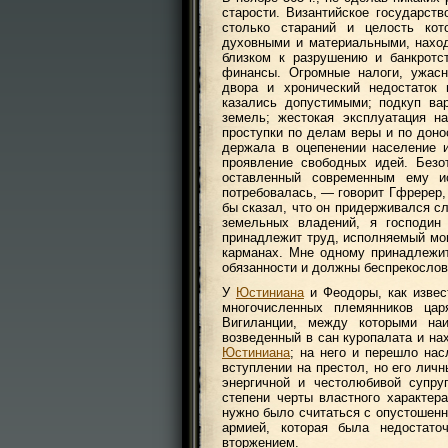
старости. Византийское государств
столько стараний и целость кот
духовными и материальными, нахо
близком к разрушению и банкротс
финансы. Огромные налоги, ужасн
двора и хронический недостаток 
казались допустимыми; подкуп ва
земель; жестокая эксплуатация н
проступки по делам веры и по дон
держала в оцепенении население и
проявление свободных идей. Без
оставленный современным ему и
потребовалась, — говорит Гфререр,
бы сказал, что он придерживался 
земельных владений, я господин
принадлежит труд, исполняемый мои
карманах. Мне одному принадлежи
обязанности и должны беспрекослов
У
Юстиниана
и Феодоры, как извес
многочисленных племянников ца
Вигиланции, между которыми на
возведенный в сан куропалата и на
Юстиниана
; на него и перешло на
вступлении на престол, но его лич
энергичной и честолюбивой супру
степени черты властного характер
нужно было считаться с опустошенн
армией, которая была недостато
вторжением.