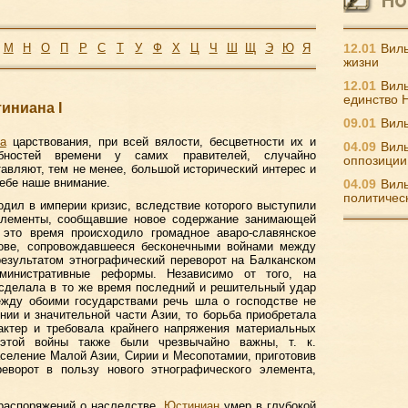
М
Н
О
П
Р
С
Т
У
Ф
Х
Ц
Ч
Ш
Щ
Э
Ю
Я
12.01
Виль
жизни
12.01
Виль
единство 
иниана I
09.01
Виль
а
царствования, при всей вялости, бесцветности их и
04.09
Виль
ебностей времени у самих правителей, случайно
оппозиции
авляют, тем не менее, большой исторический интерес и
ебе наше внимание.
04.09
Виль
политичес
ходил в империи кризис, вследствие которого выступили
элементы, сообщавшие новое содержание занимающей
 это время происходило громадное аваро-славянское
ове, сопровождавшееся бесконечными войнами между
езультатом этнографический переворот на Балканском
дминистративные реформы. Независимо от того, на
 сделала в то же время последний и решительный удар
между обоими государствами речь шла о господстве не
нии и значительной части Азии, то борьба приобретала
рактер и требовала крайнего напряжения материальных
 этой войны также были чрезвычайно важны, т. к.
селение Малой Азии, Сирии и Месопотамии, приготовив
реворот в пользу нового этнографического элемента,
х распоряжений о наследстве,
Юстиниан
умер в глубокой