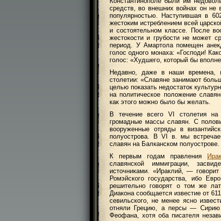
Константинополе были им недовол
средств, во внешних войнах он не 
популярностью. Наступившая в 60
жестоким истреблением всей царско
и состоятельном классе. После во
жестокости и грубости не может с
период. У Амартола помещен анекд
голос одного монаха: «Господи! Ка
голос: «Худшего, который бы вполне
Недавно, даже в наши времена, п
столетии: «Славяне занимают больш
целью показать недостаток культурн
на политическое положение славян
как этого можно было бы желать.
В течение всего VI столетия на
громадные массы славян. С полов
вооруженные отряды в византийс
полуострова. В VI в. мы встреча
славян на Балканском полуострове.
К первым годам правления
Ира
славянской иммиграции, засвид
источниками. «Ираклий, — говори
Ромэйского государства, ибо Ев
решительно говорят о том же лат
Диакона сообщается известие от 611
севильского, не менее ясно извес
отняли Грецию, а персы — Сирию 
Феофана, хотя оба писателя незав