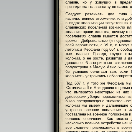
славян, но у живущих в предел
принадлежат славянству не самосто
Следует различать два типа с
насильственное вторжение, или доб
в видах колонизации запустевших о
славянских поселений возникло ил
желанию правительства, почему о н
поселениях славян имеется достат
времен. Добровольные (и подневол
всей вероятности, с VI в, и могут
летописи Феофана под 664 г. сообщ
тыс. славян. Правда, трудно от
колонии, о ее росте, развитии и 
довольно благоприятные заключе
полуострова в Малую Азию были пер
бы успешно селиться там, если 
колонисты устроились неблагоприят
Под 687 г. у того же Феофана мы
Юстиниана II в Македонию с целью 
что император некоторых из них 
договорами убедил переселиться из
было препровождено значительное
колонии мы имеем и дальнейшие с
устроено военное ополчение в ч
поставлена на военное положение и
человек ополчения. Как можно д
несколько военное устройство наших
все славяне привлекались в военн
должны указывать на довольно знач