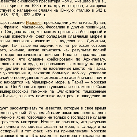
звестие сирийского пресвитера Фомы, жившего в VII в.,
 на Крит около 623 г. и на другие острова, и историка
ствует о нападении славян на Южную Италию в 642 г.
18—619, в 622 и 626 гг.
 царствование
Ираклия
, происходили уже не из-за Дуная,
ю, Фракию, Македонию, Фессалию и другие провинции,
н. Следовательно, мы можем принять за бесспорный и
зными известиями факт обладания славянами морем в
рения оценивать известия в чудесах св. Димитрия,
щей. Так, выше мы видели, что на греческом острове
это, конечно, нужно объяснять как результат полной
а море негреческого влияния. Вполне параллельное
звестию, что славяне крейсировали по Архипелагу,
захватывали суда, перевозившие в столицу плоды и
ни делали нападения на населенные места; на Парий,
 учреждения и, захватив большую добычу, успевали
ычайно неожиданные и смелые акты хозяйничанья почти
нис находится на Мраморном море, а Парий — морская
понта. Особенно интересно упоминание о таможне. Само
 императорской таможне па Эллиспонте; таможенные
 Кизике, в нашем памятнике идет речь о нападении на
ует рассматривать те известия, которые в свое время
недоразумений. Изучаемый нами памятник представляет
еленно и ясно говорящих не только о господстве славян
 греческом материке. Нельзя не признать, что рисуемая
а полного господства славян на море, в Елладе и на
бесспорный и тот факт, что им принадлежали морские
 стоянки флота. Эта мысль и выражена в сказании во