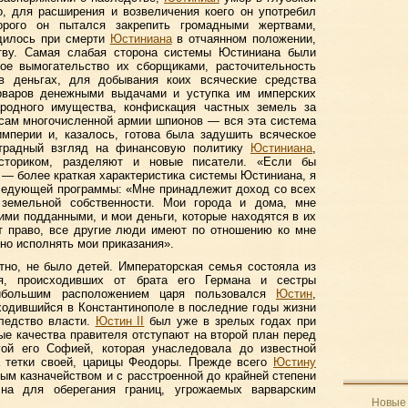
о, для расширения и возвеличения коего он употребил
орого он пытался закрепить громадными жертвами,
дилось при смерти
Юстиниана
в отчаянном положении,
тву. Самая слабая сторона системы Юстиниана были
ое вымогательство их сборщиками, расточительность
в деньгах, для добывания коих всяческие средства
рваров денежными выдачами и уступка им имперских
ародного имущества, конфискация частных земель за
осам многочисленной армии шпионов — вся эта система
мперии и, казалось, готова была задушить всяческое
отрадный взгляд на финансовую политику
Юстиниана
,
сториком, разделяют и новые писатели. «Если бы
 — более краткая характеристика системы Юстиниана, я
следующей программы: «Мне принадлежит доход со всех
 земельной собственности. Мои города и дома, мне
ми подданными, и мои деньги, которые находятся в их
т право, все другие люди имеют по отношению ко мне
но исполнять мои приказания».
тно, не было детей. Императорская семья состояла из
ря, происходивших от брата его Германа и сестры
ибольшим расположением царя пользовался
Юстин
,
ходившийся в Константинополе в последние годы жизни
следство власти.
Юстин II
был уже в зрелых годах при
ные качества правителя отступают на второй план перед
гой его Софией, которая унаследовала до известной
а тетки своей, царицы Феодоры. Прежде всего
Юстину
ым казначейством и с расстроенной до крайней степени
чна для оберегания границ, угрожаемых варварским
Новые 