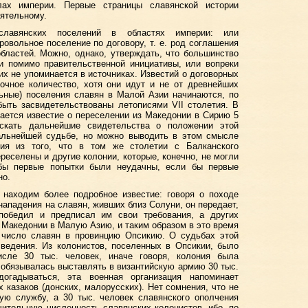
ах империи. Первые страницы славянской истории
ятельному.
лавянских поселений в областях империи: или
ровольное поселение по договору, т. е. род соглашения
бластей. Можно, однако, утверждать, что большинство
и помимо правительственной инициативы, или вопреки
их не упоминается в источниках. Известий о договорных
очное количество, хотя они идут и не от древнейших
ьные) поселения славян в Малой Азии начинаются, по
 быть засвидетельствованы летописями VII столетия. В
ается известие о переселении из Македонии в Сирию 5
ыскать дальнейшие свидетельства о положении этой
дальнейшей судьбе, но можно выводить в этом смысле
ния из того, что в том же столетии с Балканского
еселены и другие колонии, которые, конечно, не могли
бы первые попытки были неудачны, если бы первые
но.
 находим более подробное известие: говоря о походе
нападения на славян, живших близ Солуни, он передает,
победил и предписал им свои требования, а других
 Македонии в Малую Азию, и таким образом в это время
 число славян в провинцию Опсикию. О судьбах этой
ведения. Из колонистов, поселенных в Опсикии, было
исле 30 тыс. человек, иначе говоря, колония была
 обязывалась выставлять в византийскую армию 30 тыс.
огадываться, эта военная организация напоминает
 казаков (донских, малорусских). Нет сомнения, что не
ую службу, а 30 тыс. человек славянского ополчения
ительную численность славянских колонистов, ибо, по