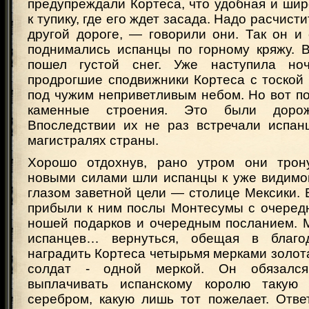
предупреждали Кортеса, что удобная и шир
к тупику, где его ждет засада. Надо расчисти
другой дороге, — говорили они. Так он и
поднимались испанцы по горному кряжу. В
пошел густой снег. Уже наступила но
продрогшие сподвижники Кортеса с тоской
под чужим неприветливым небом. Но вот по
каменные строения. Это были дорож
Впоследствии их не раз встречали испа
магистралях страны.
Хорошо отдохнув, рано утром они трон
новыми силами шли испанцы к уже видим
глазом заветной цели — столице Мексики. 
прибыли к ним послы Монтесумы с очеред
ношей подарков и очередным посланием. 
испанцев… вернуться, обещая в благо
наградить Кортеса четырьмя мерками золота,
солдат - одной меркой. Он обязалс
выплачивать испанскому королю такую
серебром, какую лишь тот пожелает. Отве