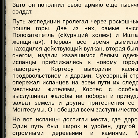
Зато он пополнил свою армию еще тысяч
солдат.
Путь экспедиции пролегал через роскошны
пошли горы. Две из них, самые высо
Попокатепетль («Курящий холм») и Ишта
женщина»). Первая все время дымила
находился действующий вулкан, вторая бы
снегом, издали казавшимся белым одеян
испанцы приближались к новому горо
навстречу Кортесу выходили каси
продовольствием и дарами. Суеверный ст
опережал испанцев на всем пути их следо
местными жителями, Кортес с особым
выслушивал жалобы на поборы и принуди
захват земель и другие притеснения со
Монтесумы. Он обещал всем заступничество
Но вот испанцы достигли места, где доро
Один путь был широк и удобен, другой
огромными деревьями и камнями. М