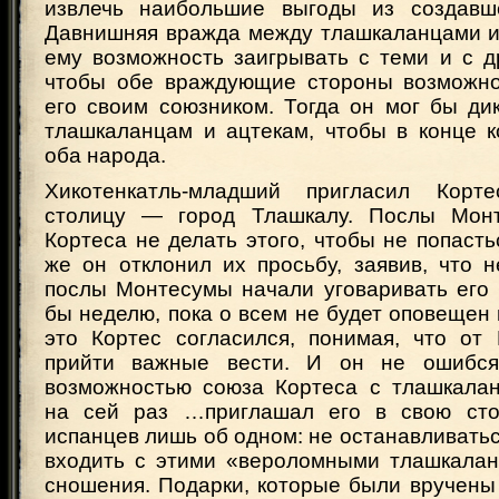
извлечь наибольшие выгоды из создавше
Давнишняя вражда между тлашкаланцами и
ему возможность заигрывать с теми и с д
чтобы обе враждующие стороны возможно
его своим союзником. Тогда он мог бы ди
тлашкаланцам и ацтекам, чтобы в конце к
оба народа.
Хикотенкатль-младший пригласил Корт
столицу — город Тлашкалу. Послы Мон
Кортеса не делать этого, чтобы не попастьс
же он отклонил их просьбу, заявив, что 
послы Монтесумы начали уговаривать его 
бы неделю, пока о всем не будет оповещен 
это Кортес согласился, понимая, что от
прийти важные вести. И он не ошибся
возможностью союза Кортеса с тлашкала
на сей раз …приглашал его в свою сто
испанцев лишь об одном: не останавливатьс
входить с этими «вероломными тлашкалан
сношения. Подарки, которые были вручены