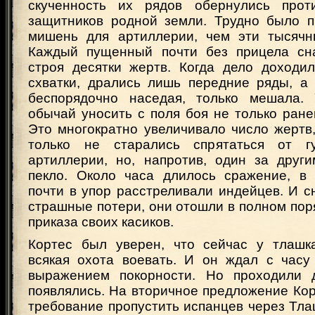
скученность их рядов обернулись прот
защитников родной земли. Трудно было 
мишень для артиллерии, чем эти тысячн
Каждый пущенный почти без прицела сн
строя десятки жертв. Когда дело доходи
схватки, дрались лишь передние ряды, а 
беспорядочно наседая, только мешала.
обычай уносить с поля боя не только ране
Это многократно увеличивало число жертв
только не старались спрятаться от гу
артиллерии, но, напротив, один за друг
пекло. Около часа длилось сражение, в
почти в упор расстреливали индейцев. И с
страшные потери, они отошли в полном пор
приказа своих касиков.
Кортес был уверен, что сейчас у тлашк
всякая охота воевать. И он ждал с часу
выражением покорности. Но проходили 
появлялись. На вторичное предложение Кор
требование пропустить испанцев через Тл