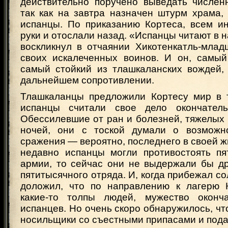
действительно поручено выведать численн
так как на завтра назначен штурм храма,
испанцы. По приказанию Кортеса, всем и
руки и отослали назад. «Испанцы читают в 
воскликнул в отчаянии Хикотенкатль-млад
своих искалеченных воинов. И он, самы
самый стойкий из тлашкаланских вождей,
дальнейшем сопротивлении.
Тлашкаланцы предложили Кортесу мир в т
испанцы считали свое дело окончатель
Обессилевшие от ран и болезней, тяжелых
ночей, они с тоской думали о возможн
сражения — вероятно, последнего в своей ж
недавно испанцы могли противостоять пя
армии, то сейчас они не выдержали бы др
пятитысячного отряда. И, когда прибежал со
доложил, что по направлению к лагерю 
какие-то толпы людей, мужество оконча
испанцев. Но очень скоро обнаружилось, что
носильщики со съестными припасами и пода