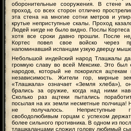
оборонительные сооружения. В стене и
проход, со всех сторон отлично прострел
эта стена на многие сотни метров и упир
крутые неприступные скалы. Проход казал
Людей нигде не было видно. Послы Кортеса
хотя все сроки давно прошли. После не
Кортес повел свое войско через п
напоминавший испанцам узкую дверцу мыше
Небольшой индейский народ Тлашкалы да
громкую славу во всей Мексике. Это был 
народов, который не покорился ацтекам
независимость. Жители гор, мирные зе
«Тлашкала» означает «Земля хлеба»), он
брались за оружие, когда над ними нав
Сколько раз ацтеки пытались поработит
посылая на их земли несметные полчища! Н
не получалось. Неприступные г
свободолюбивым горцам с успехом держат
более сильного противника. В одном из пос
тлашкаланцами сложил голову любимый сы