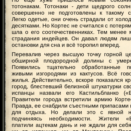
тотонакам. Тотонаки - дети щедрого со
совершенно не подготовлены к такому с
Легко одетые, они очень страдали от холод
десятками. Но Кортес не считался с потерям
шла о его соотечественниках. Тем менее 
страдания индейцев. Он давал людям лиш
остановки для сна и всё торопил вперед.
Перевалив через высшую точку горной це
обширной плодородной долины с умер
Появились тщательно обработанные п
живыми изгородями из кактусов. Всё гов
жилья. Действительно, вскоре показался 
город, блестевший белизной штукатурки св
испанцы назвали его Кастильбланко («Б
Правители города встретили армию Корте
Правда, ее снабдили съестными припасами 
для отдыха. Но делали это с явной н
подчиняясь необходимости. Жители «
платили ацтекам дань и не ждали для себ