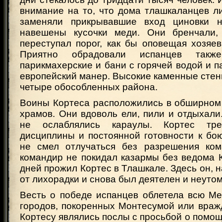
внимание на то, что дома тлашкаланцев л
заменяли прикрывавшие вход циновки 
навешены кусочки меди. Они бренчали, 
переступал порог, как бы оповещая хозяев
Приятно обрадовали испанцев также
парикмахерские и бани с горячей водой и 
европейский манер. Высокие каменные стен
четыре обособленных района.
Воины Кортеса расположились в обширном 
храмов. Они вдоволь ели, пили и отдыхали
не ослаблялись караулы. Кортес тре
дисциплины и постоянной готовности к бо
не смел отлучаться без разрешения ком
командир не покидал казармы без ведома 
дней прожил Кортес в Тлашкале. Здесь он, н
от лихорадки и снова был деятелен и неуто
Весть о победе испанцев облетела всю Ме
городов, покоренных Монтесумой или враж
Кортесу являлись послы с просьбой о помо