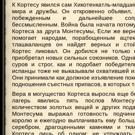
К Кортесу явился сам Хикотенкатль-младш
мира и дружбы. Он откровенно объявил, 
побежденным и дальнейшее соп
бессмысленным. Война была начата потому
Кортеса за друга Монтесумы, Если же верно
помогает народам, порабощенным ацте
тлашкаланцев он найдет верных и стой
Кортес ликовал. Он добился не только 
приобретал новых сильных союзников. Одн
суров и строг, как и подобает победител
испанцы тоже не выказывали охватившей и
Они принимали как должное изъявление по
подношения съестных припасов, в которых т
Вера в могущество Кортеса выросла еще бо
лагерь явились пять послов Монте
количеством золотых вещей и других пода
Монтесума выражал готовность подчини
королю и ежегодно выплачивать ему больш
серебром, драгоценными камнями и тка
Кортеса лишь об одном: не утруждать