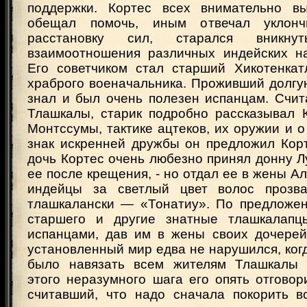
поддержки. Кортес всех внимательно в
обещал помочь, иным отвечал уклонч
расстановку сил, старался вникн
взаимоотношения различных индейских н
Его советчиком стал старший Хикотенкат
храброго военачальника. Проживший долгу
знал и был очень полезен испанцам. Счит
Тлашкалы, старик подробно рассказывал 
Монтссумы, тактике ацтеков, их оружии и о
знак искренней дружбы он предложил Кор
дочь Кортес очень любезно принял донну Лу
ее после крещения, - но отдал ее в жены Ал
индейцы за светлый цвет волос прозва
тлашкалански — «Тонатиу». По предложен
старшего и другие знатные тлашкалапц
испанцами, дав им в жены своих дочерей
установленный мир едва не нарушился, ког
было навязать всем жителям Тлашкалы к
этого неразумного шага его опять отгово
считавший, что надо сначала покорить в