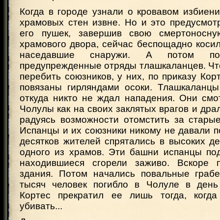
Когда в городе узнали о кровавом избиен
храмовых стен извне. Но и это предусмот
его пушек, завершив свою смертоносну
храмового двора, сейчас беспощадно коси
наседавшие снаружи. А потом по
предупрежденные отряды тлашкаланцев. Чт
перебить союзников, у них, по приказу Кор
повязаны гирляндами осоки. Тлашкаланцы
откуда никто не ждал нападения. Они смо
Чолулы как на своих заклятых врагов и дра
радуясь возможности отомстить за старые
Испанцы и их союзники никому не давали 
десятков жителей спрятались в высоких д
одного из храмов. Эти башни испанцы под
находившиеся сгорели заживо. Вскоре 
здания. Потом начались повальные граб
тысяч человек погибло в Чолуле в день
Кортес прекратил ее лишь тогда, когда
убивать...