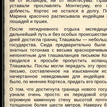
ни от испанцев, ни от Монтесумы. Прав
уставали прославлять Монтесуму, его м
доблесть. Кортес не остался в долгу. 
Марина красочно расписывала индейцам 
лошадей и пушек.
После пятидневного отдыха экспедиц
дальнейший путь и без особых происшестви
дней достигла границ Тлашкалы — небольш
государства. Сюда предварительно были
знатных тотонака с весьма красноречивы
непонятным для тлашкаланцев письмом Ко
сводился к просьбе пропустить испан
Тлашкалы. Послы могли передать эту прос
письмо, составленное на изысканном ис
начертанное неведомыми для индейцев 
было, по мнению Кортеса, придать его прос
О том, что достигнута граница нового гос
узнали очень просто: их передовой отр
огромную каменную стену высотой почт
толщиною более шести метров. Наверху 