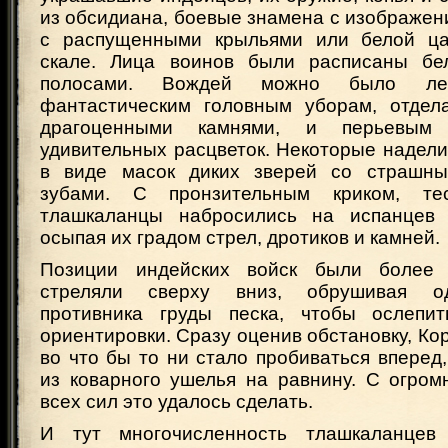
из обсидиана, боевые знамена с изображен
с распущенными крыльями или белой ца
скале. Лица воинов были расписаны б
полосами. Вождей можно было ле
фантастическим головным уборам, отдел
драгоценными камнями, и перьевым
удивительных расцветок. Некоторые надел
в виде масок диких зверей со страшны
зубами. С пронзительным криком, те
тлашкаланцы набросились на испанцев 
осыпая их градом стрел, дротиков и камней.
Позиции индейских войск были более
стреляли сверху вниз, обрушивая о
противника груды песка, чтобы ослепи
ориентировки. Сразу оценив обстановку, Ко
во что бы то ни стало пробиваться вперед
из коварного ушелья на равнину. С огро
всех сил это удалось сделать.
И тут многочисленность тлашкаланцев