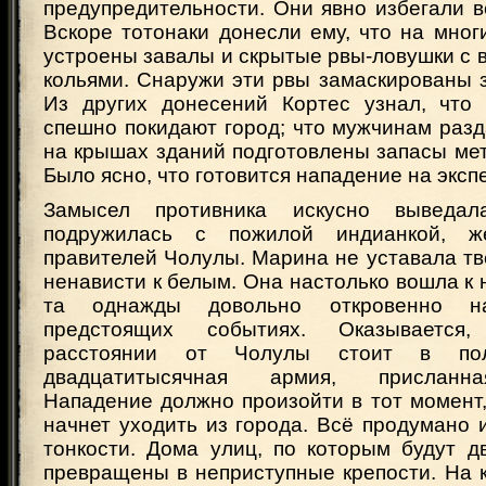
предупредительности. Они явно избегали в
Вскоре тотонаки донесли ему, что на мно
устроены завалы и скрытые рвы-ловушки с 
кольями. Снаружи эти рвы замаскированы 
Из других донесений Кортес узнал, что
спешно покидают город; что мужчинам разд
на крышах зданий подготовлены запасы ме
Было ясно, что готовится нападение на эксп
Замысел противника искусно выведа
подружилась с пожилой индианкой, ж
правителей Чолулы. Марина не уставала тв
ненависти к белым. Она настолько вошла к н
та однажды довольно откровенно н
предстоящих событиях. Оказывается
расстоянии от Чолулы стоит в пол
двадцатитысячная армия, присланн
Нападение должно произойти в тот момент,
начнет уходить из города. Всё продумано 
тонкости. Дома улиц, по которым будут д
превращены в неприступные крепости. На 