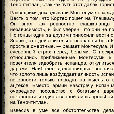
Теночтитлан, «так как путь этот далек, горис
Разведчики докладывали Монтесуме о кажд
Весть о том, что Кортес пошел на Тлашкалу
Он знал, как ревностно тлашкаланцы
независимость, и был уверен, что они не по
Но гонцы один за другим приносили вести о
Значит, это действительно посланцы бога К
простые смертные, — решает Монтесума. И
суеверный страх перед белыми. С нескр
относились приближенные Монтесумы к 
повелителя задобрить испанцев, откупитьс
дарами. Наиболее дальновидные военача
что золото лишь возбуждает алчность испан
покорности только наводят на мысль о 
ацтеков. Вместо армии навстречу испан
очередное посольство с богатыми дар
покорности и единственной лишь просьбой
на Теночтитлан.
Взвесив в уме все обстоятельства дела