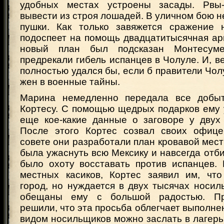
удобных местах устроены засады. Рвы
вывести из строя лошадей. В уличном бою н
пушки. Как только завяжется сражение 
подоспеет на помощь двадцатитысячная ар
новый план был подсказан Монтесум
предрекали гибель испанцев в Чолуле. И, ве
полностью удался бы, если б правители Чо
жен в военные тайны.
Марина немедленно передала все добы
Кортесу. С помощью щедрых подарков ему 
еще кое-какие данные о заговоре у двух
После этого Кортес созвал своих офице
совете они разработали план кровавой мест
была ужаснуть всю Мексику и навсегда отбит
было охоту восставать против испанцев. 
местных касиков, Кортес заявил им, что
город, но нуждается в двух тысячах носи
обещаны ему с большой радостью. Пр
решили, что эта просьба облегчает выполнен
видом носильщиков можно заслать в лагерь