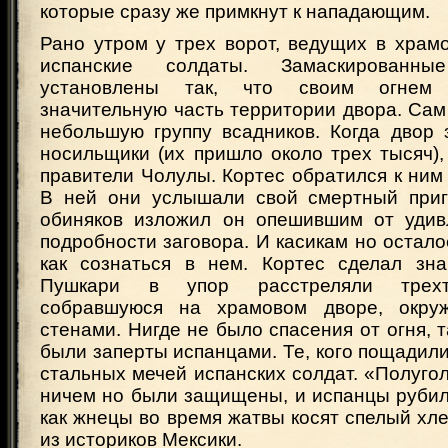
которые сразу же примкнут к нападающим.
Рано утром у трех ворот, ведущих в храм
испанские солдаты. Замаскированн
установлены так, что своим огнем
значительную часть территории двора. Сам
небольшую группу всадников. Когда двор 
носильщики (их пришло около трех тысяч)
правители Чолулы. Кортес обратился к ним 
В ней они услышали свой смертный приг
обиняков изложил он опешившим от удив
подробности заговора. И касикам но осталос
как сознаться в нем. Кортес сделал зна
Пушкари в упор расстреляли трехт
собравшуюся на храмовом дворе, окру
стенами. Нигде не было спасения от огня, т
были заперты испанцами. Те, кого пощадили
стальных мечей испанских солдат. «Полуго
ничем но были защищены, и испанцы рубили
как жнецы во время жатвы косят спелый хл
из историков Мексики.