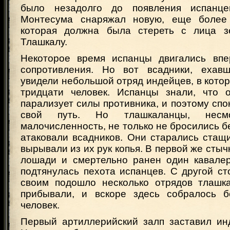
было незадолго до появления испанц
Монтесума снаряжал новую, еще более
которая должна была стереть с лица з
Тлашкалу.
Некоторое время испанцы двигались впе
сопротивления. Но вот всадники, ехавш
увидели небольшой отряд индейцев, в кото
тридцати человек. Испанцы знали, что 
парализует силы противника, и поэтому сп
свой путь. Но тлашкаланцы, нес
малочисленность, не только не бросились бе
атаковали всадников. Они старались стащ
вырывали из их рук копья. В первой же стыч
лошади и смертельно ранен один кавалер
подтянулась пехота испанцев. С другой с
своим подошло несколько отрядов тлашк
прибывали, и вскоре здесь собралось б
человек.
Первый артиллерийский залп заставил инд