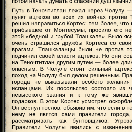
потом начать думать о спасении душ язычни
Путь в Теночтитлан лежал через Чолулу 
пункт ацтеков во всех их войнах против 
решил направиться Кортес; тем более, что 
прибывшее от Монтесумы, просило его не
этой «бедной и грубой Тлашкале». Было яс
очень страшился дружбы Кортеса со сво
врагами. Тлашкаланцы были не против то
подчинил своей власти ацтеков. Но они со
на Теночтитлан другим путем — более дли
опасным. В Чолуле стоит сильный ацтекс
поход на Чолулу был делом решенным. Пра
города не выказывали особого желания 
испанцами. Их посольство состояло из 
невысокого звания и к тому же явивши
подарков. В этом Кортес усмотрел оскорбл
Он вернул послов, объявив им, что если в т
нему не явятся сами правители города,
рассматривать как бунтовщиков. Угроза
Правители Чолулы явились с извинени