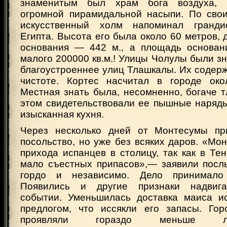
знаменитым был храм бога воздуха, 
огромной пирамидальной насыпи. По сво
искусственный холм напоминал гранд
Египта. Высота его была около 60 метров, 
основания — 442 м., а площадь основан
малого 200000 кв.м.! Улицы Чолулы были з
благоустроеннее улиц Тлашкалы. Их содер
чистоте. Кортес насчитал в городе око
Местная знать была, несомненно, богаче 
этом свидетельствовали ее пышные наряды
изысканная кухня.
Через несколько дней от Монтесумы п
посольство, но уже без всяких даров. «Мо
прихода испанцев в столицу, так как в Те
мало съестных припасов»,— заявили посл
гордо и независимо. Дело принимало
Появились и другие признаки надвиг
событии. Уменьшилась доставка маиса и
предлогом, что иссякли его запасы. Гор
проявляли гораздо меньше л