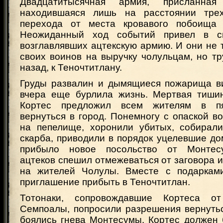
Двадцатитысячная армия, присланна
находившаяся лишь на расстоянии трех-
перехода от места кровавого побоища б
Неожиданный ход событий привел в см
возглавлявших ацтекскую армию. И они не 
своих воинов на выручку чолульцам, но т
назад, к Теночтитлану.
Груды развалин и дымящиеся пожарища ви
вчера еще бурлила жизнь. Мертвая тишин
Кортес предложил всем жителям в пя
вернуться в город. Понемногу с опаской 
на пепелище, хоронили убитых, собирали
скарба, приводили в порядок уцелевшие д
прибыло новое посольство от Монтес
ацтеков спешил отмежеваться от заговора и
на жителей Чолулы. Вместе с подаркам
приглашение прибыть в Теночтитлан.
Тотонаки, сопровождавшие Кортеса о
Семпоалы, попросили разрешения вернутьс
боялись гнева Монтесумы. Кортес должен 