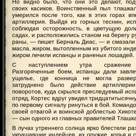
Но видно было, что они это делают, под
своих касиков. Воинственный пыл тлашка
умерился после того, как в этих горах в
артиллерия. Выйдя из горных теснин, исп
соблюдая осторожность, в цветущую дол
садах, и расположились станом на берегу 
раны, — пишет Берналь Диас, — и смазали
масла, жиром, вытопленным из убитого инд
жиром лечили испанцы и раненых лошадей.
С наступлением утра сражение в
Разгоряченные боем, испанцы дали завле
ущелье, где конница не могла разве
затруднено было действие артиллери
поворотов, куда скрылся преследуемый ис
отряд, Кортес вдруг увидел тридцатитысячн
по первому сигналу ринуться в бой. Команд
своей отвагой и воинской доблестью Хикот
— сын одного из главных правителей Тлашк
В лучах утреннего солнца ярко блестели ра
украшавшие индейцев, их оружие, копья и 