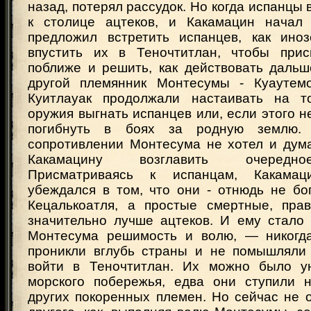
назад, потерял рассудок. Но когда испанцы
к столице ацтеков, и Какамацин начал 
предложил встретить испанцев, как ино
впустить их в Теночтитлан, чтобы прис
поближе и решить, как действовать дальш
другой племянник Монтесумы - Куаутемо
Куитлауак продолжали настаивать на т
оружия выгнать испанцев или, если этого не
погибнуть в боях за родную землю.
сопротивлении Монтесума не хотел и дума
Какамацину возглавить очередно
Присматриваясь к испанцам, Какама
убеждался в том, что они - отнюдь не бо
Кецалькоатля, а простые смертные, пра
значительно лучше ацтеков. И ему стало 
Монтесума решимость и волю, — никогд
проникли вглубь страны и не помышляли
войти в Теночтитлан. Их можно было у
морского побережья, едва они ступили 
других покоренных племен. Но сейчас не 