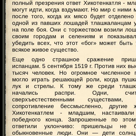
полный презрения ответ Хикотенкатля - м
могут идти, когда вздумают. Но мир с ними
после того, когда их мясо будет отделено 
одной из павших лошадей тлашкаланцам у
на поле боя. Они с торжеством возили ло
своим городам и селениям и показывал
убедить всех, что этот «бог» может быть
всякое живое существо.
Еще одно страшное сражение пришл
испанцам. 5 сентября 1519 г. Против них вы
тысяч человек. Но огромное численное 
могло играть решающей роли, когда пушк
лук и стрелы. К тому же среди тлашк
начались распри. Одни, счит
сверхъестественными существами, 
сопротивление бессмысленно, другие
Хикотенкатлем - младшим, настаивал
победного конца. Запрошенные по это
ответили уклончиво: пришельцы не
обыкновенные люди. Они — дети солнца