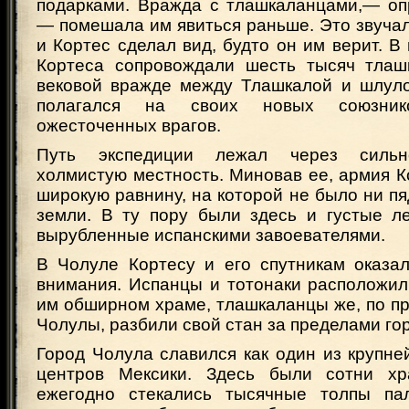
подарками. Вражда с тлашкаланцами,— оп
— помешала им явиться раньше. Это звуча
и Кортес сделал вид, будто он им верит. В
Кортеса сопровождали шесть тысяч тлаш
вековой вражде между Тлашкалой и шлуло
полагался на своих новых союзник
ожесточенных врагов.
Путь экспедиции лежал через сильн
холмистую местность. Миновав ее, армия К
широкую равнину, на которой не было ни п
земли. В ту пору были здесь и густые ле
вырубленные испанскими завоевателями.
В Чолуле Кортесу и его спутникам оказа
внимания. Испанцы и тотонаки расположил
им обширном храме, тлашкаланцы же, по п
Чолулы, разбили свой стан за пределами го
Город Чолула славился как один из крупн
центров Мексики. Здесь были сотни хр
ежегодно стекались тысячные толпы па