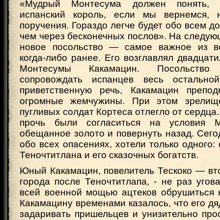
«Мудрый Монтесума должен понять, к
испанский король, если мы вернемся, 
поручения. Гораздо легче будет обо всем до
чем через бесконечных послов». На следу
новое посольство — самое важное из в
когда-либо ранее. Его возглавлял двадцат
Монтесумы Какамацин. Посольств
сопровождать испанцев весь остальной
приветственную речь, Какамацин препод
огромные жемчужины. При этом зрели
пугливых солдат Кортеса отлегло от сердца.
прочь были согласиться на условия М
обещанное золото и повернуть назад. Сего
обо всех опасениях, хотели только одного: 
Теночтитлана и его сказочных богатств.
Юный Какамацин, повелитель Тескоко — вт
города после Теночтитлапа, - не раз уго
всей военной мощью ацтеков обрушиться н
Какамацину временами казалось, что его д
задаривать пришельцев и унизительно про