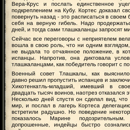
Вера-Крус и послать единственное уце
подкреплением на Кубу. Кортес доказал св
повернуть назад - это расписаться в своем 
себя на верную гибель. Надо продержать
дней, и тогда сами тлашкаланцы запросят м
Сейчас все переговоры с неприятелем вел
вошла в свою роль, что ни одним взглядом
не выдала то отчаянное положение, в ко
испанцы. Напротив, она диктовала усло
тлашкаланцами, как победитель говорит с п
Военный совет Тлашкалы, как выяснилос
давно решил пропустить испанцев и заключи
Хикотенкатль-младший, имевший в сво
двадцать тысяч воинов, наотрез отказался э
Несколько дней спустя он сделал вид, что
мир, и послал в лагерь Кортеса делегаци
встретили радушно. Но поведение некото
показалось Марине подозрительным
допрошенные, индейцы быстро созналис