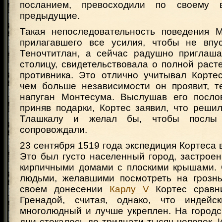
посланием, превосходили по своему 
предыдущие.
Такая непоследовательность поведения 
прилагавшего все усилия, чтобы не впу
Теночтитлан, а сейчас радушно приглаш
столицу, свидетельствовала о полной раст
противника. Это отлично учитывал Кортес
чем больше независимости он проявит, т
напуган Монтесума. Выслушав его посло
приняв подарки, Кортес заявил, что реши
Тлашкалу и желал бы, чтобы послы
сопровождали.
23 сентября 1519 года экспедиция Кортеса 
Это был густо населенный город, застрое
кирпичными домами с плоскими крышами.
людьми, желавшими посмотреть на грозн
своем донесении
Карлу V
Кортес сравн
Гренадой, считая, однако, что индейс
многолюдный и лучше укреплен. На городс
дни стекалось до тридцати тысяч человек.