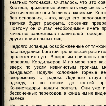
знатных тотонаков. Считалось, что это со
Кортеса, призванные облегчить ему связь с
Фактически же они были заложниками. Корте
без основания, - что, когда его вероломн
тактика будет раскрыта, союзники превра
Поэтому он считал необходимым иметь п
качестве заложников правителей городов,
других влиятельных лиц.
Недолго испанцы, освобожденные от тяжкой
наслаждались богатой тропической растите
пролегал их путь. Вскоре им пришлось пр
перевалы Кордильеров. И по мере того, ка
вверх по узким извилистым тропкам, м
ландшафт. Подули холодные горные в
вперемешку с градом. Ледяные струи п
одежду, а по ночам до костей про
Конкистадоры начали роптать. Они уже и
бесконечных переходов, а конца им не видн
далека.
Но еще хуже пришлось новым союзни