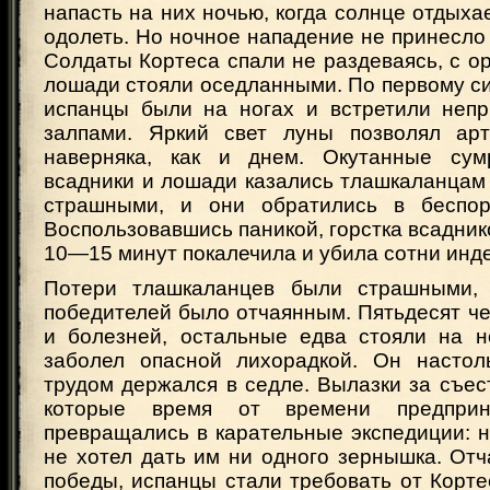
напасть на них ночью, когда солнце отдыхае
одолеть. Но ночное нападение не принесло
Солдаты Кортеса спали не раздеваясь, с ор
лошади стояли оседланными. По первому си
испанцы были на ногах и встретили неп
залпами. Яркий свет луны позволял арт
наверняка, как и днем. Окутанные сум
всадники и лошади казались тлашкаланцам
страшными, и они обратились в беспоря
Воспользовавшись паникой, горстка всаднико
10—15 минут покалечила и убила сотни инд
Потери тлашкаланцев были страшными,
победителей было отчаянным. Пятьдесят че
и болезней, остальные едва стояли на н
заболел опасной лихорадкой. Он настол
трудом держался в седле. Вылазки за съе
которые время от времени предприн
превращались в карательные экспедиции: 
не хотел дать им ни одного зернышка. От
победы, испанцы стали требовать от Корте