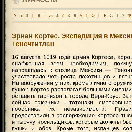
А
Б
В
Г
Д
Е
Ж
З
И
К
Л
М
Н
О
П
Р
С
Т
У
Ф
Эрнан Кортес. Экспедиция в Мексик
Теночтитлан
16 августа 1519 года армия Кортеса, хор
снабженная всем необходимым, покин
направилась к столице Мексики — Теноч
участвовало четыреста пехотинцев и пятн
На вооружении у них, кроме личного оружи
пушек. Кортес располагал большими силами
оставить гарнизон в городе Вера-Крус. За
сейчас союзники - тотонаки, смотревши
поборника их независимости. Прав
предоставили в распоряжение Кортеса тыс
и тысячу носильщиков, которые должны бы
пушки и обоз. Кроме того, испанцев со