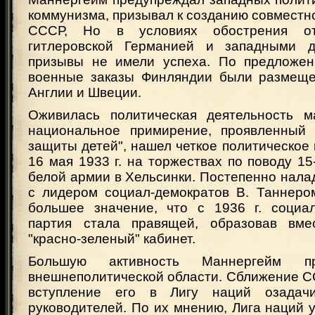
коммунизма, призывал к созданию совместн
СССР, Но в условиях обострения о
гитлеровской Германией и западными д
призывы не имели успеха. По предложен
военные заказы Финляндии были размеще
Англии и Швеции.
Оживилась политическая деятельность м
национальное примирение, проявленный 
защиты детей", нашел четкое политическое
16 мая 1933 г. на торжествах по поводу 15
белой армии в Хельсинки. Постепенно нал
с лидером социал-демократов В. Таннеро
большее значение, что с 1936 г. социал
партия стала правящей, образовав вме
"красно-зеленый" кабинет.
Большую активность Маннергейм 
внешнеполитической области. Сближение С
вступление его в Лигу наций озадач
руководителей. По их мнению, Лига наций 