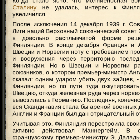
Когда стало ясно, что молниеносная во
Сталину
не удалась, интерес к Финля
увеличился.
После исключения 14 декабря 1939 г. Сов
Лиги наций Верховный союзнический совет 
в довольно расплывчатой форме ре
Финляндии. В конце декабря Франция и 
Швеции и Норвегии ноту с требованием про
и вооружения через территорию после
Финляндии. Но в Швеции и Норвегии ра
союзников, о котором премьер-министр Ан
сказал: одним ударом убить двух зайцев, 
Финляндии, но по пути туда оккупироват
Швецию, откуда железная руда через норве
вывозилась в Германию. Последняя, конечно
вся Скандинавия стала бы ареной военных 
Англии и Франции был дан отрицательный от
Учитывая это, Финляндия перестроила сво
активно действовал Маннергейм. В о
французскому премьер-министру Э. Даладье