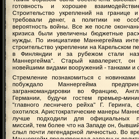
готовность и хорошее взаимодейств
Строительство укреплений на границе и
требовали денег, а политики не осо
вероятность войны. Все же после окончан
кризиса были увеличены бюджетные рас
нужды. По инициативе Маннергейма инте
строительство укреплении на Карельском п
в Финляндии и за рубежом стали наз
Маннергейма". Старый кавалерист, он 
новейшими видами вооружений - танками и 
Стремление познакомиться с новинками 
побуждало Маннергейма предпри
загранкомандировки во Францию, Анг
Германии, будучи гостем премьер-мин
"главного лесничего рейха" Г. Геринга,
охотился. Аристократические манеры Манне
лучше подходили для официальных пр
миссий, тем более что на Западе он, бывший
слыл почти легендарной личностыо. Во вр
Маннергейм предупреждал западных полити