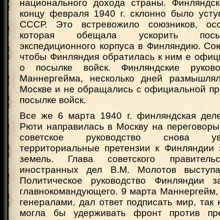
национального дохода страны. Финляндск
концу февраля 1940 г. склонно было усту
СССР. Это встревожило союзников, ос
которая обещала ускорить посы
экспедиционного корпуса в Финляндию. Со
чтобы Финляндия обратилась к ним е офиц
о посылке войск. Финляндские руково
Маннергейма, несколько дней размышлял
Москве и не обращались с официальной пр
посылке войск.
Все же 6 марта 1940 г. финляндская деле
Рюти направилась в Москву на переговоры
советское руководство снова у
территориальные претензии к Финляндии 
земель. Глава советского правител
иностранных дел В.М. Молотов выступа
Политическое руководство Финляндии з
главнокомандующего. 9 марта Маннергейм,
генералами, дал ответ подписать мир, так 
могла бы удерживать фронт против пр