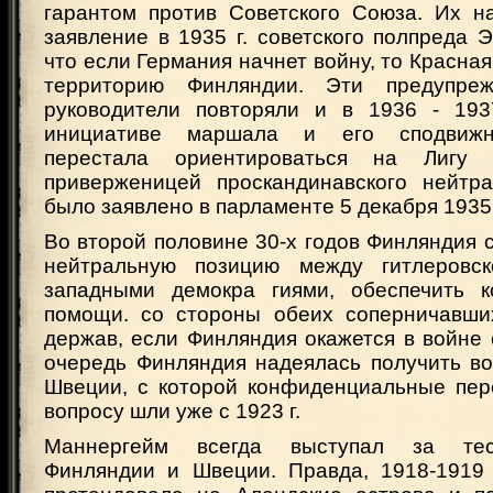
гарантом против Советского Союза. Их н
заявление в 1935 г. советского полпреда Э
что если Германия начнет войну, то Красная
территорию Финляндии. Эти предупреж
руководители повторяли и в 1936 - 193
инициативе маршала и его сподвижн
перестала ориентироваться на Лигу
приверженицей проскандинавского нейтр
было заявлено в парламенте 5 декабря 1935 
Во второй половине 30-x годов Финляндия 
нейтральную позицию между гитлеровс
западными демокра гиями, обеспечить к
помощи. со стороны обеих соперничавши
держав, если Финляндия окажется в войне
очередь Финляндия надеялась получить в
Швеции, с которой конфиденциальные пер
вопросу шли уже с 1923 г.
Маннергейм всегда выступал за те
Финляндии и Швеции. Правда, 1918-1919 г