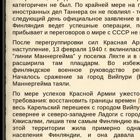
категоричен не был. По крайней мере на 
иностранных дел Таннера он не повлиял - т
следующий день официальное заявление в 
Финляндия ведет успешные операции, 
прибывает и переговоров о мире с СССР не 
После перегруппировки сил Красная Ар
наступление, 13 февраля 1940 г. вклинилас
"линии Маннергейма" у поселка Ляхте и в
расширила там плацдарм. Во избеж
финляндское военное руководство ре
Началось сражение за город Вийпури (В
Маннергейма таяли.
По мере успехов Красной Армии ужесточ
требования: восстановить границы времен
весь Карельский перешеек с городом Вийпу
севернее и северо-западнее Ладоги с гор
Кякисалми, лишив тем самым Финляндию вы
этой территории жила примерно одна
населения Финляндии, и она давала 