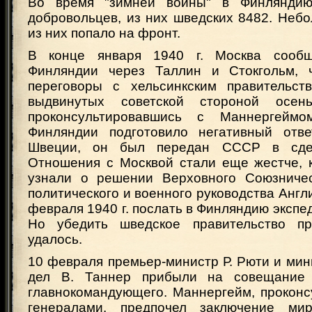
Во время "зимней войны" в Финлянди
добровольцев, из них шведских 8482. Неб
из них попало на фронт.
В конце января 1940 г. Москва сообщ
Финляндии через Таллин и Стокгольм, ч
переговоры с хельсинкским правительст
выдвинутых советской стороной осе
проконсультировавшись с Маннергеймом
Финляндии подготовило негативный отве
Швеции, он был передан СССР в сде
Отношения с Москвой стали еще жестче, к
узнали о решении Верховного Союзническ
политического и военного руководства Англи
февраля 1940 г. послать в Финляндию экспе
Но убедить шведское правительство пр
удалось.
10 февраля премьер-министр Р. Рюти и ми
дел В. Таннер прибыли на совещание 
главнокомандующего. Маннергейм, проконс
генералами, предпочел заключение ми