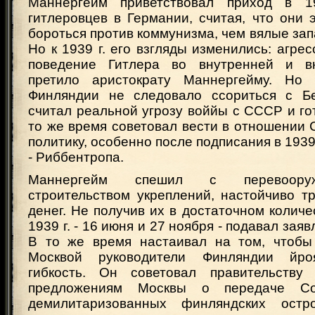
Маннергейм приветствовал приход в 1
гитлеровцев в Германии, считая, что они 
бороться против коммунизма, чем вялые за
Но к 1939 г. его взгляды изменились: агре
поведение Гитлера во внутренней и в
претило аристократу Маннергейму. Но 
Финляндии не следовало ссориться с Б
считал реальной угрозу воййы с СССР и гот
то же время советовал вести в отношении
политику, особенно после подписания в 1939
- Риббентропа.
Маннергейм спешил с перевоору
строительством укреплений, настойчиво т
денег. Не получив их в достаточном количе
1939 г. - 16 июня и 27 ноября - подавал заяв
В то же время настаивал на том, чтобы
Москвой руководители Финляндии йро
гибкость. Он советовал правительству 
предложениям Москвы о передаче Со
демилитаризованных финляндских ост