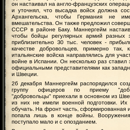
он настаивал на англо-французских операц
и уточнял, что высадка войск должна сос
Архангельска, чтобы Германия не им
вмешательства. Он также предложил совер
СССР в районе Баку. Маннергейм настаив
чтобы бойцы регулярных армий разных з
приблизительно З0 тыс. человек - прибы
качестве добровольцев, примерно так, 
итальянские войска направлялись для учас
войне в Испании. Он несколько раз ставил 
официальными представителями как западн
и Швеции.
2б декабря Маннергейм распорядился соз
группу офицеров по приему "добр
"добровольцы" приехали в основном из Шв
из них не имели военной подготовки. И
обучать. На фронт часть, сформированная и
попала лишь в конце войны. Вооружения
поступало мало и с опозданием.