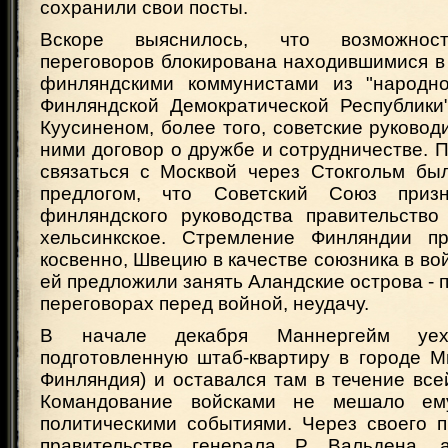
сохранили свои посты.
Вскоре выяснилось, что возможност
переговоров блокирована находившимися в
финляндскими коммунистами из "народно
Финляндской Демократической Республики"
Куусиненом, более того, советские руковод
ними договор о дружбе и сотрудничестве. 
связаться с Москвой через Стокгольм бы
предлогом, что Советский Союз приз
финляндского руководства правительство
хельсинкское. Стремление Финляндии пр
косвенно, Швецию в качестве союзника в во
ей предложили занять Аландские острова - п
переговорах перед войной, неудачу.
В начале декабря Маннергейм уе
подготовленную штаб-квартиру в городе М
Финляндия) и оставался там в течение все
Командование войсками не мешало ем
политическими событиями. Через своего п
правительстве генерала Р. Вальдена,