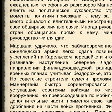
ежедневных телефонных разговоров Манне
влиять на политическое руководство ст
моменты политики приезжали к нему за 
много общался с влиятельными иностранц
свои обширные личные связи. Иногда руко
стран обращались прямо к нему, мин
руководство Финляндии.
Маршала удручало, что заблаговременно
финляндская армия легко сдала позиц
укреплений на Карельском перешейке и что
развивали наступление севернее Лад
направлении финляндскошведской границ
военных планах, учитывая бездорожье, это
Но советские строители сумели проложи
Маннергейм быстро сориентировался,
уступавшие советским войскам по чи
вооружению, но превосходившие по мобиль
дополнительные части, применяя свою так
дробления на части войск противника. Фи
остановили советские дивизии. Перв