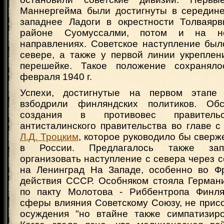
Маннергейма были достигнуты в середине
западнее Ладоги в окрестности Толваяр
районе Суомуссалми, потом и на не
направлениях. Советское наступление был
севере, а также у первой линии укреплен
перешейке. Такое положение сохранял
февраля 1940 г.
Успехи, достигнутые на первом этапе 
взбодрили финляндских политиков. Об
создания в противовес правительс
антисталинского правительства во главе 
Л.Д. Троцким
, которое руководило бы свер
в России. Предлагалось также зап
организовать наступление с севера через 
на Ленинград На Западе, особенно во Ф
действия СССР. Особняком стояла Германи
по пакту Молотова - Риббентропа Финля
сферы влияния Советскому Союзу, не прис
осуждения "но втайне также симпатизир