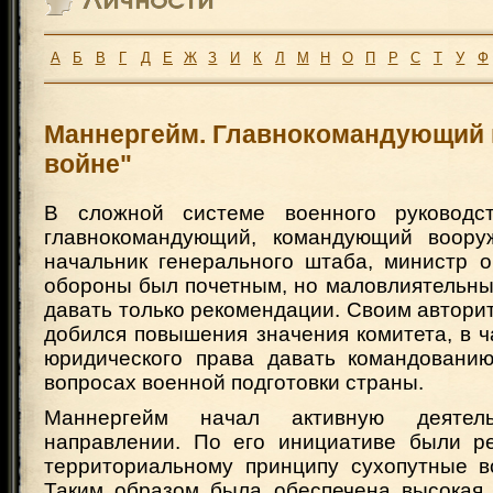
А
Б
В
Г
Д
Е
Ж
З
И
К
Л
М
Н
О
П
Р
С
Т
У
Ф
Маннергейм. Главнокомандующий 
войне"
В сложной системе военного руководс
главнокомандующий, командующий воору
начальник генерального штаба, министр о
обороны был почетным, но маловлиятельны
давать только рекомендации. Своим автор
добился повышения значения комитета, в ча
юридического права давать командовани
вопросах военной подготовки страны.
Маннергейм начал активную деятел
направлении. По его инициативе были р
территориальному принципу сухопутные в
Таким образом была обеспечена высокая