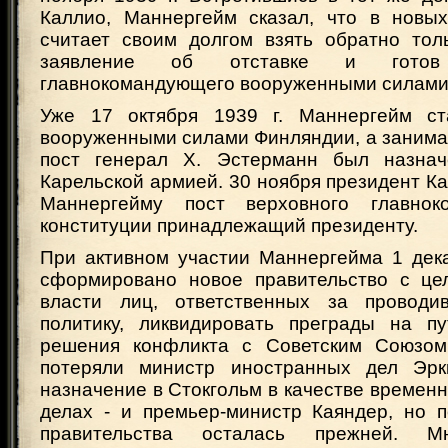
Каллио, Маннергейм сказал, что в новых
считает своим долгом взять обратно тол
заявление об отставке и готов
главнокомандующего вооруженными силами
Уже 17 октября 1939 г. Маннергейм с
вооруженными силами Финляндии, а занима
пост генерал Х. Эстерманн был назна
Карельской армией. 30 ноября президент К
Маннергейму пост верховного главнок
конституции принадлежащий президенту.
При активном участии Маннергейма 1 дека
сформировано новое правительство с це
власти лиц, ответственных за провод
политику, ликвидировать преграды на пу
решения конфликта с Советским Союзом
потеряли министр иностранных дел Эрк
назначение в Стокгольм в качестве временн
делах - и премьер-министр Каяндер, но п
правительства осталась прежней. М