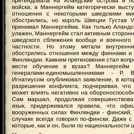
претендовала на Аландские острова и п
войска, а Маннергейм категорически высту
отношения с некоторыми шведскими ми
обострились, но король Швеции Густав 
принимал Маннергейма. Как только Аландс
улажен, Маннергейм стал активным сторон
шведского сближения вообще и военного 
частности. Но этому метали внутренн
обострились отношения между финнами и
Финляндии. Камнем преткновения стал вопро
вести обучение в вузах? Маннергейм
генералами-единомышленниками - Р. 
Игнатиусом опубликовал заявление, в кот
разрешении конфликта, подчеркивая, что
может влиять негативно на обороноспособн
Сам маршал, продолжая совершенствова
язык, придерживался правила, что офи
вооруженных силах Финляндии - финский,
случаях всегда говорил по-фински. Даже 
которые, как и он, были по национальности 