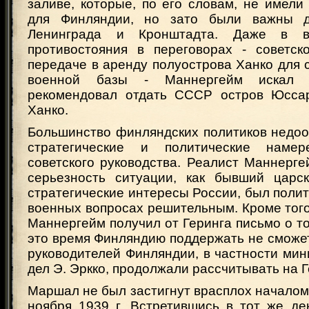
заливе, которые, по его словам, не имели
для Финляндии, но зато были важны д
Ленинграда и Кронштадта. Даже в во
противостояния в переговорах - советск
передаче в аренду полуострова Ханко для 
военной базы - Маннергейм искал 
рекомендовал отдать СССР остров Юссар
Ханко.
Большинство финляндских политиков недоо
стратегические и политические намер
советского руководства. Реалист Маннерг
серьезность ситуации, как бывший царс
стратегические интересы России, был полити
военных вопросах решительным. Кроме того
Маннергейм получил от Геринга письмо о то
это время Финляндию поддержать не сможе
руководителей Финляндии, в частности ми
дел Э. Эркко, продолжали рассчитывать на 
Маршал не был застигнут врасплох начало
ноября 1939 г. Встретившись в тот же де