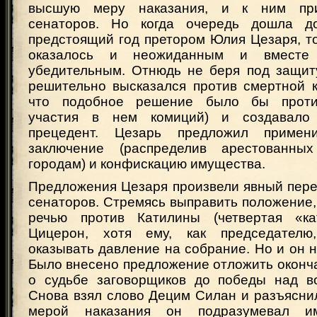
высшую меру наказания, и к ним при
сенаторов. Но когда очередь дошла д
предстоящий год претором Юлия Цезаря, т
оказалось и неожиданным и вместе
убедительным. Отнюдь не беря под защит
решительно высказался против смертной к
что подобное решение было бы проти
участия в нем комиций) и создавало
прецедент. Цезарь предложил примен
заключение (распределив арестованны
городам) и конфискацию имущества.
Предложения Цезаря произвели явный пере
сенаторов. Стремясь выправить положение,
речью против Катилины (четвертая «ка
Цицерон, хотя ему, как председателю
оказывать давление на собрание. Но и он н
Было внесено предложение отложить оконч
о судьбе заговорщиков до победы над в
Снова взял слово Децим Силан и разъясни
мерой наказания он подразумевал и