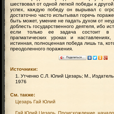
шествовал от одной легкой победы к другой,
успех, каждую победу он вырывал с огр
достаточно часто испытывал горечь поражен
быть может, умение не падать духом от неу
доблесть государственного деятеля, ибо ис
если только ее задача состоит в 
прагматических уроках и наставлениях,
истинная, полноценная победа лишь та, кот
преодоленного поражения.
Поделиться…
Источники:
1. Утченко С.Л. Юлий Цезарь; М., Издател
1976
См. также:
Цезарь Гай Юлий
Гай Юлий Цезарь. Происхождение, начало