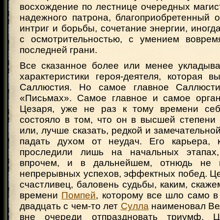
восхождение по лестнице очередных магис
надежного патрона, благоприобретенный о
интриг и борьбы, сочетание энергии, иногд
с осмотрительностью, с умением воврем
последней грани.
Все сказанное более или менее укладыва
характеристики героя-деятеля, которая в
Саллюстия. Но самое главное Саллюст
«Письмах». Самое главное и самое орган
Цезаря, уже не раз к тому времени себ
состояло в том, что он в высшей степени
или, лучше сказать, редкой и замечательно
падать духом от неудач. Его карьера, 
проследили лишь на начальных этапах, 
впрочем, и в дальнейшем, отнюдь не 
непрерывных успехов, эффектных побед. Це
счастливец, баловень судьбы, каким, скаже
времени
Помпей
, которому все шло само в 
двадцать с чем-то лет
Сулла
наименовал Ве
вне очереди отпраздновать триумф. 