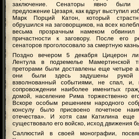
заключение. Сенаторы явно были г
предложение Цезаря, как вдруг выступил и
Марк Порций Катон, который страст
обрушился на заговорщиков, на всех колеб
весьма прозрачным намеком обвини
причастности к заговору. После его р
сенаторов проголосовало за смертную казнь
Поздно вечером 5 декабря Цицерон ли
Лентула в подземелье Мамертинской 
преторами были доставлены еще четыре а
они были здесь задушены рукой п
взволнованный событиями, не спал, и, 
сопровождении наиболее именитых граж
домой, население Рима торжественно его
Вскоре особым решением народного собр
консулу было присвоено почетное наи
отечества». И хотя сам Катилина ещ
существовало его войско, исход движения 
Саллюстий в своей монографии, посвя