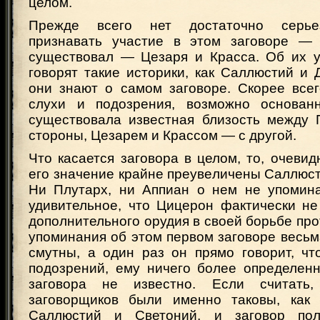
целом.
Прежде всего нет достаточно серье
признавать участие в этом заговоре —
существовал — Цезаря и Красса. Об их у
говорят такие историки, как Саллюстий и 
они знают о самом заговоре. Скорее все
слухи и подозрения, возможно основан
существовала известная близость между 
стороны, Цезарем и Крассом — с другой.
Что касается заговора в целом, то, очевидн
его значение крайне преувеличены Саллюс
Ни Плутарх, ни Аппиан о нем не упомин
удивительное, что Цицерон фактически не
дополнительного орудия в своей борьбе про
упоминания об этом первом заговоре весь
смутны, а один раз он прямо говорит, чт
подозрений, ему ничего более определенн
заговора не известно. Если считать
заговорщиков были именно таковы, как
Саллюстий и Светоний, и заговор пол