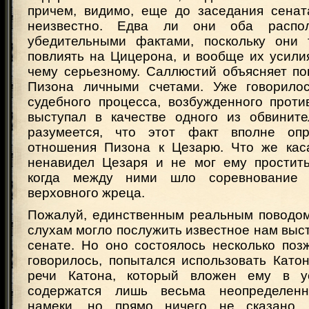
причем, видимо, еще до заседания сенат
неизвестно. Едва ли они оба распол
убедительными фактами, поскольку они 
повлиять на Цицерона, и вообще их усили
чему серьезному. Саллюстий объясняет по
Пизона личными счетами. Уже говорилос
судебного процесса, возбужденного проти
выступал в качестве одного из обвинит
разумеется, что этот факт вполне опр
отношения Пизона к Цезарю. Что же каса
ненавидел Цезаря и не мог ему простить
когда между ними шло соревнование 
верховного жреца.
Пожалуй, единственным реальным поводом
слухам могло послужить известное нам выс
сенате. Но оно состоялось несколько позж
говорилось, попытался использовать Като
речи Катона, который вложен ему в у
содержатся лишь весьма неопределен
намеки, но прямо ничего не сказано.