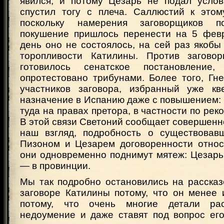
явился, и потому Цезарь не подал усло
спустил тогу с плеча. Саллюстий к этому
поскольку намерения заговорщиков по
покушение пришлось перенести на 5 февр
день оно не состоялось, на сей раз якобы
торопливости Катилины. Против заговор
готовилось сенатское постановлени
опротестовано трибунами. Более того, Гн
участников заговора, избранный уже кв
назначение в Испанию даже с повышением:
туда на правах претора, в частности по рек
В этой связи Светоний сообщает совершенн
наш взгляд, подробность о существовав
Пизоном и Цезарем договоренности относи
они одновременно поднимут мятеж: Цезарь
— в провинции.
Мы так подробно остановились на рассказ
заговоре Катилины потому, что он менее 
потому, что очень многие детали ра
недоумение и даже ставят под вопрос его