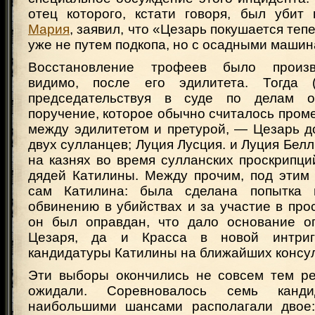
отец которого, кстати говоря, был убит
Мария
, заявил, что «Цезарь покушается теп
уже не путем подкопа, но с осадными машин
Восстановление трофеев было произв
видимо, после его эдилитета. Тогда (
председательствуя в суде по делам 
поручение, которое обычно считалось про
между эдилитетом и претурой, — Цезарь д
двух сулланцев; Луция Лусция. и Луция Бел
на казнях во время сулланских проскрипц
дядей Катилины. Между прочим, под этим 
сам Катилина: была сделана попытка 
обвинению в убийствах и за участие в про
он был оправдан, что дало основание оп
Цезаря, да и Красса в новой интри
кандидатуры Катилины на ближайших консул
Эти выборы окончились не совсем тем рез
ожидали. Соревновалось семь канд
наибольшими шансами располагали двое: