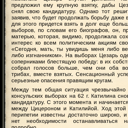
предложил ему крупную взятку, дабы Це
снял свою кандидатуру. Однако тот решит
заявив, что будет продолжать борьбу даже в
для этого придется взять в долг еще боль
выборов, по словам его биографов, он, п
матерью, которая, видимо, продолжала со
интерес ко всем политическим акциям сво
«Сегодня, мать, ты увидишь меня либо в
либо изгнанником». На выборах Цезарь од
соперниками блестящую победу: в их собс
собрал голосов больше, чем они оба во
трибах, вместе взятых. Сенсационный усп
серьезные опасения правящим кругам.
Между тем общая ситуация чрезвычайно 
консульских выборах на 62 г. Катилина сн
кандидатуру. С этого момента и начинаетс
между Цицероном и Катилийой. Ход этой
перипетии известны достаточно широко, и
нет необходимости останавливаться 
подробно.