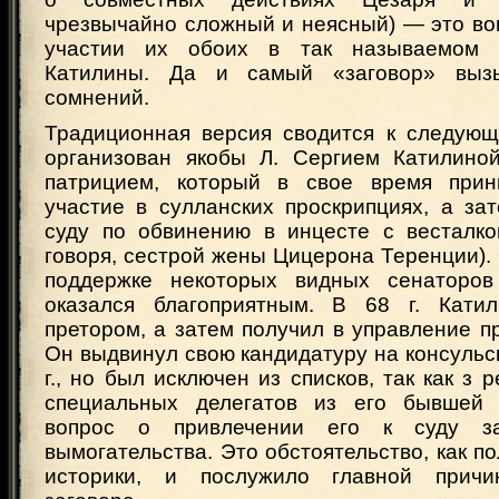
чрезвычайно сложный и неясный) — это во
участии их обоих в так называемом 
Катилины. Да и самый «заговор» выз
сомнений.
Традиционная версия сводится к следующ
организован якобы Л. Сергием Катилино
патрицием, который в свое время прин
участие в сулланских проскрипциях, а за
суду по обвинению в инцесте с весталко
говоря, сестрой жены Цицерона Теренции).
поддержке некоторых видных сенаторов
оказался благоприятным. В 68 г. Кати
претором, а затем получил в управление 
Он выдвинул свою кандидатуру на консульс
г., но был исключен из списков, так как з 
специальных делегатов из его бывшей 
вопрос о привлечении его к суду з
вымогательства. Это обстоятельство, как п
историки, и послужило главной причи