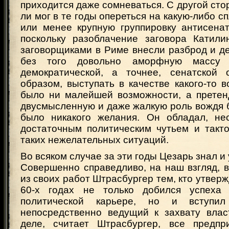
приходится даже сомневаться. С другой сто
ли мог в те годы опереться на какую-либо с
или менее крупную группировку антисенат
поскольку разоблачение заговора Катил
заговорщиками в Риме внесли разброд и д
без того довольно аморфную массу 
демократической, а точнее, сенатской 
образом, выступать в качестве какого-то 
было ни малейшей возможности, а претен
двусмысленную и даже жалкую роль вождя б
было никакого желания. Он обладал, не
достаточным политическим чутьем и такто
таких нежелательных ситуаций.
Во всяком случае за эти годы Цезарь знал и 
Совершенно справедливо, на наш взгляд, 
из своих работ Штрасбургер тем, кто утверж
60-х годах не только добился успеха
политической карьере, но и вступи
непосредственно ведущий к захвату вла
деле, считает Штрасбургер, все предпр