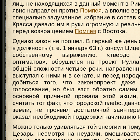
лиц, не находящихся в данный момент в Рим
явно направлен против
Помпея
, а вполне ве
специально задуманное избрание в состав 
Красса давало им в руки огромную и реальн
перед возвращением
Помпея
с Востока.
Однако закон не прошел. В первый же день 
в должность (т. е. 1 января 63 г.) консул Циц
собственному выражению, «твердо 
оптиматов», обрушился на проект Рулла
общей сложности четыре речи, направленн
выступая с ними и в сенате, и перед народ
добиться того, что законопроект даже
голосование, но был взят обратно самим 
основной причиной провала этой акции,
считать тот факт, что городской плебс, дав
земли, не проявил достаточной заинтер
оказал необходимой поддержки начинанию 
Можно только удивляться той энергии и тому
Цезарь, несмотря на неудачи, вмешиваетс