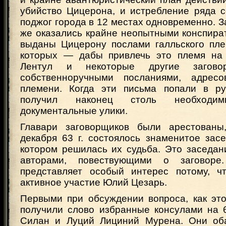
убийство Цицерона, и истребление ряда с
поджог города в 12 местах одновременно. З
же оказались крайне неопытными конспира
выданы Цицерону послами галльского пле
которых — дабы привлечь это племя на
Лентул и некоторые другие загово
собственноручными посланиями, адрес
племени. Когда эти письма попали в ру
получил наконец столь необход
документальные улики.
Главари заговорщиков были арестованы
декабря 63 г. состоялось знаменитое зас
котором решилась их судьба. Это заседан
авторами, повествующими о заговор
представляет особый интерес потому, ч
активное участие Юлий Цезарь.
Первыми при обсуждении вопроса, как это
получили слово избранные консулами на 
Силан и Луций Лициний Мурена. Они оба