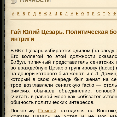
А
Б
В
Г
Д
Е
Ж
З
И
К
Л
М
Н
О
П
Р
С
Т
У
Ф
Гай Юлий Цезарь. Политическая бо
интриги
В 66 г. Цезарь избирается эдилом (на следующи
Его коллегой по этой должности оказал
Бибул, типичный представитель сенатских 
во враждебную Цезарю группировку (factio) 
на дочери которого был женат, и с Л. Доми
который в свою очередь был женат на се
трое возглавляли сенатскую factio — стол
римских обычаев объединение, основой
считать в равной мере как «обязательствен
общность политических интересов.
Поскольку
Помпей
находился на Востоке,
кругами Цезарь не хотел и не мог имет