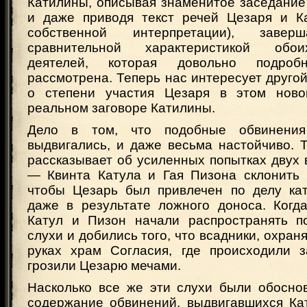
Катилины, описывая знаменитое заседание
и даже приводя текст речей Цезаря и Ка
собственной интерпретации), завер
сравнительной характеристикой обои
деятелей, которая довольно подро
рассмотрена. Теперь нас интересует друго
о степени участия Цезаря в этом нов
реальном заговоре Катилины.
Дело в том, что подобные обвинения
выдвигались, и даже весьма настойчиво. 
рассказывает об усиленных попытках двух
— Квинта Катула и Гая Пизона склонить 
чтобы Цезарь был привлечен по делу кат
даже в результате ложного доноса. Когда
Катул и Пизон начали распространять п
слухи и добились того, что всадники, охран
руках храм Согласия, где происходили з
грозили Цезарю мечами.
Насколько все же эти слухи были обосно
содержание обвинений, выдвигавшихся Ка