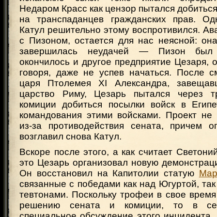
Недаром Красс как цензор пытался добитьс
на транспаданцев гражданских прав. Од
Катул решительно этому воспротивился. Ав
с Пизоном, остается для нас неясной: он
завершилась неудачей — Пизон был 
окончилось и другое предприятие Цезаря, о
говоря, даже не успев начаться. После с
царя Птолемея XI Александра, завещав
царство Риму, Цезарь пытался через т
комиции добиться посылки войск в Егип
командования этими войсками. Проект не
из-за противодействия сената, причем о
возглавил снова Катул.
Вскоре после этого, а как считает Светоний
это Цезарь организовал новую демонстрац
Он восстановил на Капитолии статую
Мар
связанные с победами как над Югуртой, так
тевтонами. Поскольку трофеи в свое врем
решению сената и комиции, то в сен
специальное обсуждение этого инцидента. 