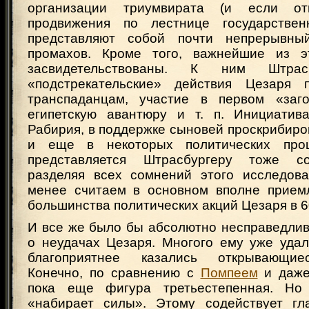
организации триумвирата (и если от
продвижения по лестнице государствен
представляют собой почти непрерывн
промахов. Кроме того, важнейшие из э
засвидетельствованы. К ним Штрас
«подстрекательские» действия Цезаря
транспаданцам, участие в первом «заго
египетскую авантюру и т. п. Инициатив
Рабирия, в поддержке сыновей проскрибир
и еще в некоторых политических про
представляется Штрасбургеру тоже с
разделяя всех сомнений этого исследов
менее считаем в основном вполне прием
большинства политических акций Цезаря в 60
И все же было бы абсолютно несправедлив
о неудачах Цезаря. Многого ему уже удал
благоприятнее казались открывающие
Конечно, по сравнению с
Помпеем
и даже
пока еще фигура третьестепенная. Но
«набирает силы». Этому содействует гл