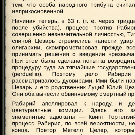
тем, что особа народного трибуна счита
неприкосновенной.
Начиная теперь, в 63 г. (т. е. через трид
после убийства), процесс против Рабир
совершенно незначительной личностью, Тит
спиной Цезарь стремились нанести удар
олигархии, скомпрометировав прежде вс
принимать решения о введении чрезвыча
При этом была сделана попытка возродит
процедуру суда за тягчайшие государстве
(perduellio). Поэтому дело Рабирия
рассматривалось дуовирами. Ими были на
Цезарь и его родственник Луций Юлий Цезар
Они оба вынесли обвиняемому смертный пр
Рабирий апеллировал к народу, и де
центуриатные комиции. Здесь его 
знаменитые адвокаты — Квинт Гортензи
процесс Рабирия, по всей вероятности, н
конца. Претор Метелл Целер, которы