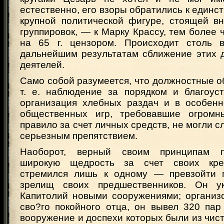
естественно, его взоры обратились к единст
крупной политической фигуре, стоящей вн
группировок, — к Марку Крассу, тем более 
на 65 г. цензором. Происходит столь 
дальнейшим результатам сближение этих д
деятелей.
Само собой разумеется, что должностные о
т. е. наблюдение за порядком и благоуст
организация хлебных раздач и в особенн
общественных игр, требовавшие огромны
правило за счет личных средств, не могли с
серьезным препятствием.
Наоборот, верный своим принципам п
широкую щедрость за счет своих кре
стремился лишь к одному — превзойти 
зрелищ своих предшественников. Он 
Капитолий новыми сооружениями; организо
сво?го покойного отца, он вывел 320 пар
вооружение и доспехи которых были из чист