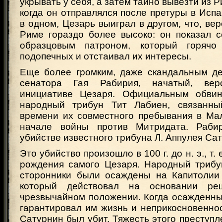
укрывать у себя, а затем тайно вывезти из Р
когда он отправлялся после претуры в Испа
в одном, Цезарь выиграл в другом, что, вер
Риме гораздо более высоко: он показал с
образцовым патроном, который горяч
подопечных и отстаивал их интересы.
Еще более громким, даже скандальным д
сенатора Гая Рабирия, начатый, вер
инициативе Цезаря. Официальным обвин
народный трибун Тит Лабиен, связанн
времени их совместного пребывания в Ма
начале войны против Митридата. Раби
убийстве известного трибуна Л. Аппулея Са
Это убийство произошло в 100 г. до н. э., т. 
рождения самого Цезаря. Народный трибу
сторонники были осаждены на Капитоли
который действовал на основании ре
чрезвычайном положении. Когда осажденн
гарантировал им жизнь и неприкосновенно
Сатурнин был убит. Тяжесть этого преступл