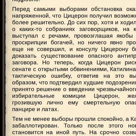
Перед самыми выборами обстановка оказ
напряженной, что Цицерон получил возмож
более решительно. До сих пор, хотя и ходил
о каких-то собраниях заговорщиков, на 
выступал с речами, провозглашая якобы
проскрипции богачей, но ничего явно про
еще не совершил, и консулу Цицерону б
доказать существование опасного антипр
заговора. Но теперь, когда Цицерон рис
сенате с открытыми обвинениями, Катилин
тактическую ошибку, ответив на это вы
образом, что подтвердил худшие подозрени
принято решение о введении чрезвычайног
избирательные комиции Цицерон, жел
грозившую лично ему смертельную опас
панцире и латах.
Тем не менее выборы прошли спокойно, а К
забаллотирован. Только после этого но
становится на иной путь. На срочно соз