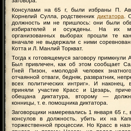
заговора.
Консулами на 65 г, были избраны П. Ав
Корнелий Сулла, родственник
диктатора
. 
должность им не пришлось: они были об
избирателей и осуждены. На их м
организованных выборах прошли те кан
вначале не выдержали с ними соревнован
Котта и Л. Манлий Торкват.
Тогда к готовящемуся заговору примкнули 
Был привлечен, как об этом сообщает Са
Гней Пизон, «молодой человек знатного
отчаянной отваги, бедняк, развратник, неп
всех политических интриг». И наконец, 
приняли участие Красс и Цезарь, прич
обещана диктатура, второму — должн
конницы, т. е. помощника диктатора.
Заговорщики намеревались 1 января 65 г., 
консулов в должность, убить их на Кап
торжественной процессии. Но Красс в наз