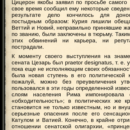
Цицерон якобы заявил по просьбе самого 
свое время сообщил ему некоторые сведени
результате дело кончилось для доно
постыдным образом: Курия лишили обеща
Веттий и Новий, неправильно принявшие ж
по званию, были заключены в тюрьму. Таким
этих обвинений ни карьера, ни репу
пострадали.
К моменту своего выступления на знаме
сената Цезарь был praetor designatus, т. е.
пока еще не исполняющим своих обязаннос
была новая ступень в его политической к
пожалуй, можно без преувеличения утв
пользовался в эти годы определенной изве
слоям населения Рима импонировала 
«обходительность»; в политических же к
становится не только известным, но и вн
серьезные опасения после его сенсацио
Катулом и Ватией. Конечно, в крайне отр
отношении сенатской олигархии, «принце