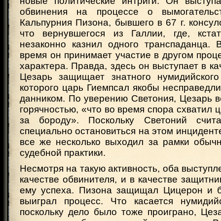
новые политические интриги. Он выступа
обвинения на процессе о вымогательс
Кальпурния Пизона, бывшего в 67 г. консул
что вернувшегося из Галлии, где, кста
незаконно казнил одного транспаданца. 
время он принимает участие в другом проц
характера. Правда, здесь он выступает в ка
Цезарь защищает знатного нумидийского
которого царь Гиемпсал якобы несправедл
данником. По уверению Светония, Цезарь в
горячностью, «что во время спора схватил 
за бороду». Поскольку Светоний счит
специально остановиться на этом инциденте,
все же несколько выходил за рамки обыч
судебной практики.
Несмотря на такую активность, оба выступл
качестве обвинителя, и в качестве защитн
ему успеха. Пизона защищал Цицерон и б
выиграл процесс. Что касается нумидий
поскольку дело было тоже проиграно, Цез