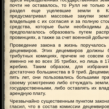
почти не оставалось, то Рулл не только 
раздел еще уцелевшие земли в К
предусматривал массовые закупки зем
владельцев с их согласия и за полную ст
средства, которые были необходимы дл
предполагалось образовать путем расп
провинциях, а также за счет военной добыч
Проведение закона в жизнь поручалось 
децемвиров. Этих децемвиров должны 
трибутных комициях, причем не совсем 
именно не во всех 35 трибах, но лишь в 1
жребию. Таким образом, для избрани
достаточно большинства в 9 триб. Децемв
пять лет, они пользовались большими пр
своему усмотрению либо отчуждать земли
государственными, либо оставлять их вла
арендную плату.
Чрезвычайно существенным пунктом закона
гласил, что в состав комиссии децемвиро