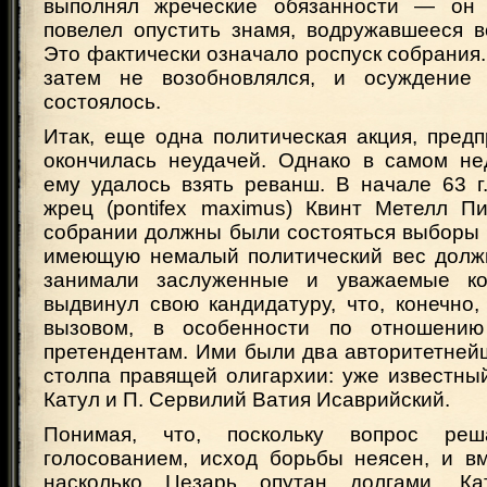
выполнял жреческие обязанности — он
повелел опустить знамя, водружавшееся в
Это фактически означало роспуск собрания
затем не возобновлялся, и осуждение 
состоялось.
Итак, еще одна политическая акция, пред
окончилась неудачей. Однако в самом н
ему удалось взять реванш. В начале 63 г
жрец (pontifex maximus) Квинт Метелл П
собрании должны были состояться выборы 
имеющую немалый политический вес долж
занимали заслуженные и уважаемые ко
выдвинул свою кандидатуру, что, конечно
вызовом, в особенности по отношени
претендентам. Ими были два авторитетней
столпа правящей олигархии: уже известны
Катул и П. Сервилий Ватия Исаврийский.
Понимая, что, поскольку вопрос реш
голосованием, исход борьбы неясен, и вм
насколько Цезарь опутан долгами, Ка