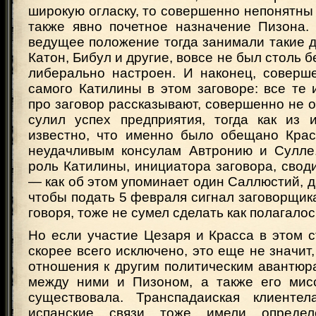
широкую огласку, то совершенно непонятны 
также явно почетное назначение Пизона. 
ведущее положение тогда занимали такие де
Катон, Бибул и другие, вовсе не был столь 
либерально настроен. И наконец, соверш
самого Катилины в этом заговоре: все те 
про заговор рассказывают, совершенно не о
сулил успех предприятия, тогда как из
известно, что именно было обещано Крас
неудачливым консулам Автронию и Сулле.
роль Катилины, инициатора заговора, свод
— как об этом упоминает один Саллюстий, да
чтобы подать 5 февраля сигнал заговорщикам
говоря, тоже не сумел сделать как полагалос
Но если участие Цезаря и Красса в этом 
скорее всего исключено, это еще не значит,
отношения к другим политическим авантюра
между ними и Пизоном, а также его мисс
существовала. Транспадаиская клиенте
испанские связи тоже имели определ