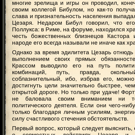
многие зрелища и игры он проводил, коне
своим коллегой Бибулом, но как-то получа
слава и признательность населения выпада
Цезаря. Недаром Бибул говорил, что его
Поллукса: в Риме, на форуме, находился хра
честь божественных близнецов Кастора 
народе его всегда называли не иначе как хр
Однако за время эдилитета Цезарь отнюдь
выполнением своих прямых обязанност
Крассом выводило его на путь полити
комбинаций, путь, правда, окольн
соблазнительный, ибо, избрав его, можн
достигнуть цели значительно быстрее, че
открытой дороге. Но только при удаче! Форт
не баловала своим вниманием ни то
политического деятеля. Если они чего-нибу
только благодаря личным усилиям, энерги
силу счастливого стечения обстоятельств.
Первый вопрос, который следует выяснить, 
о совместных действиях Цезаря и Кр