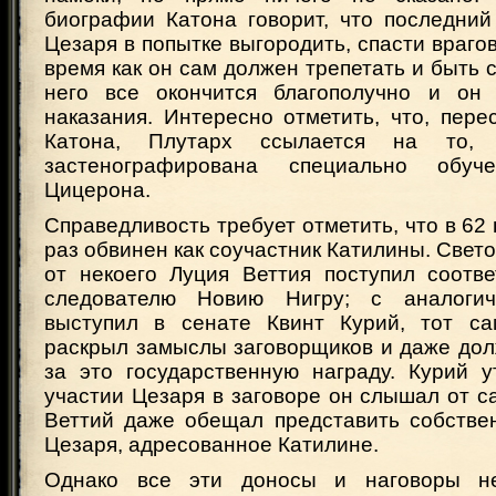
биографии Катона говорит, что последний
Цезаря в попытке выгородить, спасти врагов
время как он сам должен трепетать и быть с
него все окончится благополучно и он 
наказания. Интересно отметить, что, пере
Катона, Плутарх ссылается на то,
застенографирована специально обуч
Цицерона.
Справедливость требует отметить, что в 62 
раз обвинен как соучастник Катилины. Свето
от некоего Луция Веттия поступил соотв
следователю Новию Нигру; с аналоги
выступил в сенате Квинт Курий, тот са
раскрыл замыслы заговорщиков и даже дол
за это государственную награду. Курий у
участии Цезаря в заговоре он слышал от с
Веттий даже обещал представить собстве
Цезаря, адресованное Катилине.
Однако все эти доносы и наговоры не