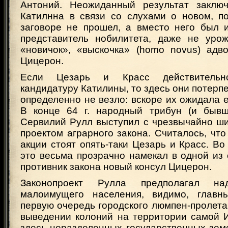
Антоний. Неожиданный результат заключ
Катилнна в связи со слухами о новом, п
заговоре не прошел, а вместо него был 
представитель нобилитета, даже не урож
«новичок», «выскочка» (homo novus) адв
Цицерон.
Если Цезарь и Красс действительн
кандидатуру Катилины, то здесь они потерп
определенно не везло: вскоре их ожидала 
В конце 64 г. народный трибун (и бывш
Сервилий Рулл выступил с чрезвычайно ш
проектом аграрного закона. Считалось, что
акции стоят опять-таки Цезарь и Красс. Во
это весьма прозрачно намекал в одной из
противник закона новый консул Цицерон.
Законопроект Рулла предполагал на
малоимущего населения, видимо, глав
первую очередь городского люмпен-пролета
выведении колоний на территории самой И
здесь неразделенных государственных земел