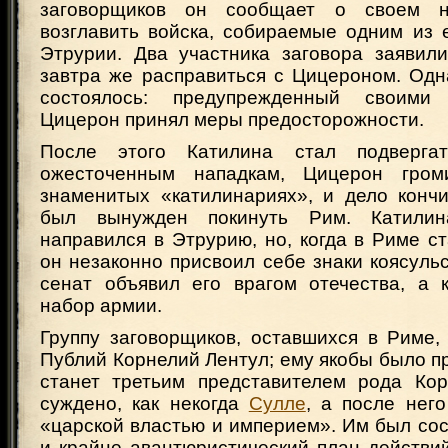
заговорщиков он сообщает о своем н
возглавить войска, собираемые одним из 
Этрурии. Два участника заговора заявили
завтра же расправиться с Цицероном. Одн
состоялось: предупрежденный своими 
Цицерон принял меры предосторожности.
После этого Катилина стал подверга
ожесточенным нападкам, Цицерон гро
знаменитых «катилинариях», и дело кончи
был вынужден покинуть Рим. Катилин
направился в Этрурию, но, когда в Риме ст
он незаконно присвоил себе знаки коясульс
сенат объявил его врагом отечества, а 
набор армии.
Группу заговорщиков, оставшихся в Риме,
Публий Корнелий Лентул; ему якобы было пр
станет третьим представителем рода Кор
суждено, как некогда
Сулле
, а после нег
«царской властью и империем». Им был со
и крайне авантюристический план действи