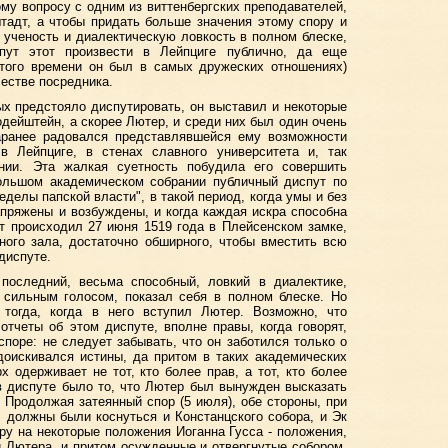
ому вопросу с одним из виттенбергских преподавателей,
адт, а чтобы придать больше значения этому спору и
 ученость и диалектическую ловкость в полном блеске,
пут этот произвести в Лейпциге публично, да еще
этого времени он был в самых дружеских отношениях)
честве посредника.
ых предстояло диспутировать, он выставил и некоторые
одейштейн, а скорее Лютер, и среди них был один очень
заранее радовался представлявшейся ему возможности
 в Лейпциге, в стенах славного университета и, так
нии. Эта жалкая суетность побудила его совершить
большом академическом собрании публичный диспут по
еделы папской власти", в такой период, когда умы и без
пряжены и возбуждены, и когда каждая искра способна
т происходил 27 июня 1519 года в Плейсенском замке,
ного зала, достаточно обширного, чтобы вместить всю
диспуте.
последний, весьма способный, ловкий в диалектике,
 сильным голосом, показал себя в полном блеске. Но
 тогда, когда в него вступил Лютер. Возможно, что
отчеты об этом диспуте, вполне правы, когда говорят,
споре: не следует забывать, что он заботился только о
оискивался истины, да притом в таких академических
х одерживает не тот, кто более прав, а тот, кто более
в диспуте было то, что Лютер был вынужден высказать
 Продолжая затеянный спор (5 июля), обе стороны, при
, должны были коснуться и Констанцского собора, и Эк
ру на некоторые положения Иоганна Гусса - положения,
 Лютера, и притом осужденные и отвергнутые собором.