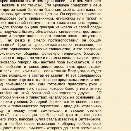
христианской знати немецкой нации", и в нем уже веет
 нежели в его тезисах. Эта брошюра содержит в себе
и против какой бы то ни было светской власти папы, но
 основы для всего строя Церкви. Он обращает внимание
 подобает быть священником, епископом или папой" и
ских показаний явствует, что в христианстве следовало
аждом городе община граждан избирала из своей среды
на, поручала бы ему обязанность священника, доставляя
ние и предоставляя на его полную волю - вступать в
м". Так резко и смело противопоставил он общим
ападной Церкви, древнехристианское воззрение, по
мели одинаковое право на священство, и это воззрение
христианской общины. Основную тенденцию брошюры,
е ясно и твердо, он уже и в самом начале выразил резко
новало,- говорил он,- настала пора высказаться. И вот
ю, собрали и сопоставили здесь некоторые статьи,
всех нас, христиан, - если только Богу угодно будет
стве входящих в состав ее мирян". И вот совершалось
ящие люди еще за сто лет ранее предсказывали или чего
од призывался или сам готовился приложить руку к
 возвращения того права, которое было у него отнято
ктябре за этой брошюрой последовала другая - "О
оторой учение о таинствах излагалось на основании Св.
ическим учением Западной Церкви; затем появился еще
ого и полемического характера: - двадцать отдельных
оду, и между ними важнейшая, в высшей степени
нина", заключающая в себе целый трактат о сущности
его этого, папская булла стала известна в Виттенберге,
ал в ноябре новое воззвание к общему собору всех
щался к папе, личность которого до этого времени он