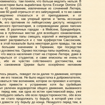
изменилось: там поняли, что больше медлить нельзя. В
онсистории была выработана булла Exsurge Domine (15
аны 41 положение, извлеченные из сочинений Лютера,
ие 60 дней отречься от его заблуждений, в то же самое
медленно отказаться и от преподавания, и от
е случае, он, как упорный еретик и "ветвь иссохшая
к, его противник по лейпцигскому диспуту, незадолго
апского протонотария, в сопровождении двоих папских
нию. В различных городах - в Мейсене, Бранденбурге,
ена в публичных местах для всеобщего ознакомления.
вали о праве папы смещать королей и императоров, и
умеет расправиться и с тем курфюрстом Саксонским,
 в этой похвальбе была некоторая доля правды, так как
я большим значением в Германии, при посредстве
и духовенства. Однако посланцы папы ошиблись: всюду,
, что масса населения стоит на стороне Лютера; даже в
рыться от студентов; и сами епископы не очень-то
, ибо их чувство собственного достоинства, как
ых сановников Церкви было оскорблено неловким
ось решать, поведет ли он далее то движение, которое
 им его тезисов. Не было недостатка в доброжелателях,
оваться тем волнением, которое он произвел и которое,
было привести к устранению хотя бы грубейших
ыл увлечен водоворотом общего движения, вызванного
ь перед ним, как одна из истин христианской веры, уже
и побудило забыть обо всех предосторожностях, обо всех
 ни стало продолжать ту борьбу, в которой уже стал
и довести эту борьбу до конца. Незадолго перед тем, в