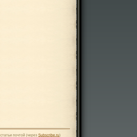
статьи почтой (через
Subscribe.ru
)