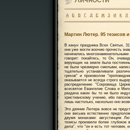
А
Б
В
Г
Д
Е
Ж
З
И
К
Л
Мартин Лютер. 95 тезисов и
В канун праздника Всех Святых, 31
они уже могли воочию прочесть зна
начинались многознаменательными с
говорит: покайтесь, то Он, очев
верующих на земле была постоянны
не были чрезмерно смелыми, написа
тщательно устанавливали различ
грехов" и произволом "проповедн
оказывается не всегда строго выде
распределению "Сокровища Церкв
всесвятое Евангелие Слова и Мило
раздача каких бы то ни было инду
христианскому учению, ибо папское
лишь настолько, насколько оно воз
Это деяние Лютера вовсе не предс
они весьма естественно предполож
двумя монахами: августинцем Лю
тезисы произвели более глубокое 
дела", что "он и есть тот человек, 