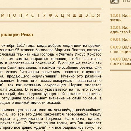
М
Н
О
П
Р
С
Т
У
Ф
Х
Ц
Ч
Ш
Щ
Э
Ю
Я
12.01
Виль
жизни
12.01
Виль
единство 
 реакция Рима
09.01
Виль
 октября 1517 года, когда добрые люди шли из церкви,
04.09
Виль
менитые 95 тезисов богослова Мартина Лютера, которые
оппозиции
ловами "так как наш Господь и Учитель Иисус Христос
идно, тем самым, выражает желание, чтобы вся жизнь
04.09
Виль
м и непрестанным покаянием". В общем же тезисы эти
политичес
ны были по-латыни, и языком не особенно резким. Они
ие между "истинным значением папского отпущения
ика, продающего индульгенции". Именно это различие
ржанным. Более того, тезисы оспаривают права папы по
и", так как истинным сокровищем Церкви является
сти Божией. В тезисах указывается на то, что всякая
льгенций, без предшествующего ей покаяния, противна
 отпущение грехов имеет значение не само по себе, а
вещает о великой милости Божией.
тавилось церковным властям чем-нибудь необычайным;
или, что все это дело закончится перебранкой между
тером и доминиканцем Тецелем. На многих, однако,
впечатление. О Лютере пошли толки, что "он наделает
которого все давно ждали", - и все радовались тому, что