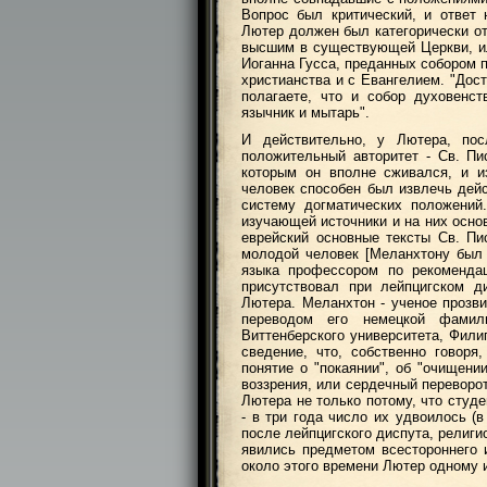
Вопрос был критический, и ответ
Лютер должен был категорически от
высшим в существующей Церкви, ил
Иоганна Гусса, преданных собором 
христианства и с Евангелием. "Дост
полагаете, что и собор духовенс
язычник и мытарь".
И действительно, у Лютера, пос
положительный авторитет - Св. Пи
которым он вполне сживался, и и
человек способен был извлечь дейс
систему догматических положений
изучающей источники и на них осно
еврейский основные тексты Св. П
молодой человек [Меланхтону был в
языка профессором по рекомендац
присутствовал при лейпцигском д
Лютера. Меланхтон - ученое прозв
переводом его немецкой фамили
Виттенберского университета, Фили
сведение, что, собственно говор
понятие о "покаянии", об "очищени
воззрения, или сердечный переворо
Лютера не только потому, что студ
- в три года число их удвоилось (в 1
после лейпцигского диспута, религ
явились предметом всестороннего и
около этого времени Лютер одному из