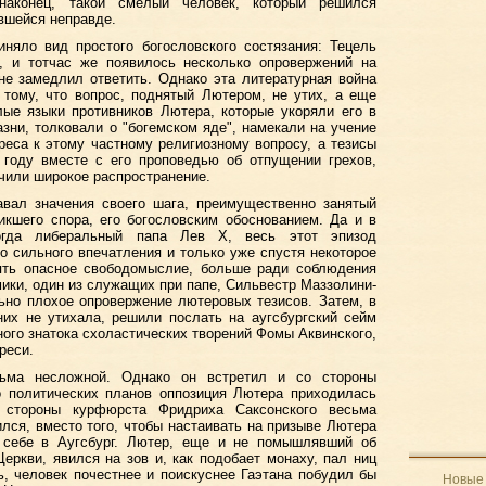
наконец, такой смелый человек, который решился
вшейся неправде.
иняло вид простого богословского состязания: Тецель
в, и тотчас же появилось несколько опровержений на
не замедлил ответить. Однако эта литературная война
 тому, что вопрос, поднятый Лютером, не утих, а еще
лые языки противников Лютера, которые укоряли его в
азни, толковали о "богемском яде", намекали на учение
реса к этому частному религиозному вопросу, а тезисы
 году вместе с его проповедью об отпущении грехов,
чили широкое распространение.
вал значения своего шага, преимущественно занятый
икшего спора, его богословским обоснованием. Да и в
огда либеральный папа Лев X, весь этот эпизод
о сильного впечатления и только уже спустя некоторое
рять опасное свободомыслие, больше ради соблюдения
мики, один из служащих при папе, Сильвестр Маззолини-
ьно плохое опровержение лютеровых тезисов. Затем, в
них не утихала, решили послать на аугсбургский сейм
ного знатока схоластических творений Фомы Аквинского,
реси.
сьма несложной. Однако он встретил и со стороны
о политических планов оппозиция Лютера приходилась
о стороны курфюрста Фридриха Саксонского весьма
лся, вместо того, чтобы настаивать на призыве Лютера
к себе в Аугсбург. Лютер, еще и не помышлявший об
Церкви, явился на зов и, как подобает монаху, пал ниц
, человек почестнее и поискуснее Гаэтана побудил бы
Новые 