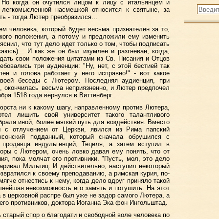
. Но когда он очутился лицом к лицу с итальянцем и
 легкомысленной насмешкой относится к святыне, за
ь - тогда Лютер преобразился...
ем человека, который будет весьма признателен за то,
вкого положения, а потому и предложили ему изменить
яснил, что тут дело идет только о том, чтобы подписать
каюсь)... И как же он был изумлен и разгневан, когда,
дать свои положения цитатами из Св. Писания и Отцов
бовались три аудиенции: "Ну, нет, с этой бестией так
ен и голова работает у него исправно!" - вот какое
своей беседы с Лютером. Последняя аудиенция, при
, окончилась весьма неприязненно, и Лютер предпочел
ября 1518 года вернулся в Виттенберг.
юрста ни к какому шагу, направленному против Лютера,
тел лишить свой университет такого талантливого
брала иной, более мягкий путь для воздействия. Вместо
ы с отлучением от Церкви, явился из Рима папский
ксонский подданный, который сначала обрушился с
 продавца индульгенций, Тецеля, а затем вступил в
оры с Лютером, очень ловко давая ему понять, что от
ия, пока молчат его противники. "Пусть, мол, это дело
оваривал Мильтиц. И действительно, наступил некоторый
звратился к своему преподаванию, а римская курия, по-
ягче отнестись к нему, когда дело вдруг приняло такой
олнейшая невозможность его замять и потушить. На этот
а в церковной распре был уже не задор самого Лютера, а
его противников, доктора Иоганна Эка фон Ингольштад.
 старый спор о благодати и свободной воле человека по