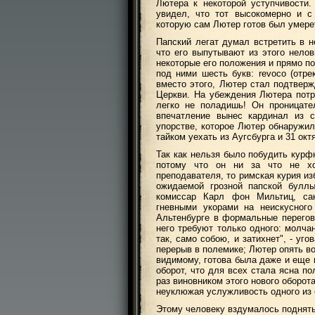
Лютера к некоторой уступчивости
увидел, что тот высокомерно и с
которую сам Лютер готов был умерет
Папский легат думал встретить в н
что его выпутывают из этого нело
некоторые его положения и прямо по
под ними шесть букв: revoco (отре
вместо этого, Лютер стал подтверж
Церкви. На убеждения Лютера потре
легко не поладишь! Он проницател
впечатление вынес кардинал из 
упорстве, которое Лютер обнаружил
тайком уехать из Аугсбурга и 31 окт
Так как нельзя было побудить курф
потому что он ни за что не хо
преподавателя, то римская курия из
ожидаемой грозной папской булл
комиссар Карл фон Мильтиц, са
гневными укорами на неискусного
Альтенбурге в формальные перегов
него требуют только одного: молчан
так, само собою, и затихнет", - уг
перерыв в полемике; Лютер опять во
видимому, готова была даже и еще м
оборот, что для всех стала ясна п
раз виновником этого нового оборот
неуклюжая услужливость одного из 
Этому человеку вздумалось поднять