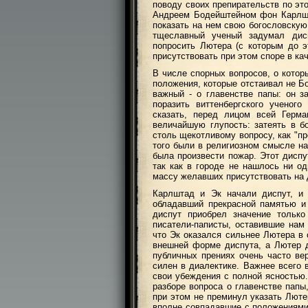
поводу своих препирательств по эт
Андреем Бодейштейном фон Карлшт
показать на нем свою богословскую
тщеславный ученый задумал дис
попросить Лютера (с которым до 
присутствовать при этом споре в ка
В числе спорных вопросов, о котор
положения, которые отстаивал не Б
важный - о главенстве папы: он 
поразить виттенбергского ученого
сказать, перед лицом всей Герма
величайшую глупость: затеять в 
столь щекотливому вопросу, как "пр
того были в религиозном смысле на
была произвести пожар. Этот диспу
так как в городе не нашлось ни од
массу желавших присутствовать на 
Карлштад и Эк начали диспут, и 
обладавший прекрасной памятью и
диспут приобрел значение только
писатели-паписты, оставившие нам 
что Эк оказался сильнее Лютера в 
внешней форме диспута, а Лютер д
публичных прениях очень часто вер
силен в диалектике. Важнее всего 
свои убеждения с полной ясностью.
разборе вопроса о главенстве папы
при этом не преминул указать Люте
вполне совпадавшие с положениями