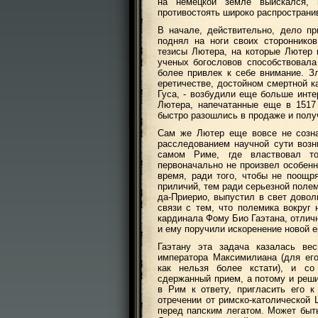
на немецкой земле выискался, 
противостоять широко распространи
В начале, действительно, дело пр
поднял на ноги своих стороннико
тезисы Лютера, на которые Лютер 
ученых богословов способствовала
более привлек к себе внимание. З
еретичестве, достойном смертной к
Гуса, - возбудили еще больше инте
Лютера, напечатанные еще в 1517
быстро разошлись в продаже и полу
Сам же Лютер еще вовсе не созна
расследованием научной сути возн
самом Риме, где властвовал т
первоначально не произвел особенн
время, ради того, чтобы не поощ
приличий, тем ради серьезной поле
да-Приерио, выпустил в свет довол
связи с тем, что полемика вокруг 
кардинала Фому Био Гаэтана, отлич
и ему поручили искоренение новой е
Гаэтану эта задача казалась ве
императора Максимилиана (для ег
как нельзя более кстати), и с
сдержанный прием, а потому и реши
в Рим к ответу, пригласить его 
отречении от римско-католической 
перед папским легатом. Может быть