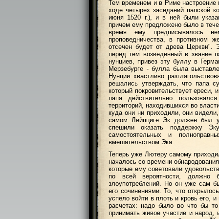
Тем временем и в Риме настроение 
ходе четырех заседаний папской к
июня 1520 г.), и в ней были указ
причем ему предложено было в течен
время ему предписывалось не
проповедничества, в противном ж
отсечен будет от древа Церкви". Э
перед тем возведенный в звание п
нунциев, привез эту буллу в Герма
Мерзебурге - булла была выставл
Нунции хвастливо разглагольство
решались утверждать, что папа с
который покровительствует ереси, и
папа действительно пользовалс
территорий, находившихся во власт
куда они ни приходили, они видели
самом Лейпциге Эк должен был ук
спешили оказать поддержку Эку
самостоятельных и полноправн
вмешательством Эка.
Теперь уже Лютеру самому приходил
началось со времени обнародования
которые ему советовали удовольств
по всей вероятности, должно 
злоупотреблений. Но он уже сам б
его сочинениями. То, что открылос
успело войти в плоть и кровь его, 
расчетах: надо было во что бы то
принимать живое участие и народ, 