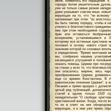
июне, появилось его обращение "К 
гораздо более решительным духом,
уже не только самые резкие нападк
даже указывает совсем иные, новые
верующих на то, что "не всякому
напоминает при этом: "из апостоль
бы быть такому порядку, чтобы в к
ученого и благочестивого граждани
ему при этом необходимое содержа
брак или оставаться безбрачны
воззрениям, установившимся в З
которому все истинные христиане и
положил в основу нового строя 
значение которой он сознавал вполн
и определенно: "Время молчания ми
мы, сообразно нашему усмотрени
касающиеся улучшения в положении 
оказать помощь Церкви при посред
на глазах у всех то, что благомысл
они опасались: миряне, весь нар
преобразованию Церкви, добиваясь
еще со времен Константина. В о
вавилонском пленении Церкви", в к
Писания и прямо вразрез с догмат
целый ряд публикаций, догматическ
статей в одном только 1520 г
назидательная "О свободе христиа
христианской жизни. Когда, после вс
то он в ответ на нее обнародов
верующих, и в нем уже прямо обра