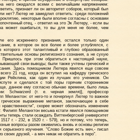
 на него ожидался всеми с величайшим напряжением:
ветить, признает ли он авторитет соборов, который был
и нет? Лютер не замедлил ответить: среди положений
проклятию, некоторые были вполне согласны с основами
опочтенный отец, - ответил на это Эк Лютеру, - если вы
тва может ошибаться, то вы для меня не более, чем
ле его искреннего признания, остался только один
сание, в которое он все более и более углублялся, с
з которого этот талантливый и глубоко образованный
твительные основы религиозного сознания, а не сухую
. Пришлось при этом обратиться к настоящей науке,
вывающей свои выводы; были также учтены греческий и
исания. Здесь помощником Лютера явился еще совсем
сего 21 год, когда он вступил на кафедру греческого
ии Рейхлина, как один из лучших его учеников. Он
испуте и сделался с той поры горячим сторонником
ище, данное ему согласно обычаю времени, было лишь
и: Schwarzerd (т. е. черная земля)], профессор
пп Меланхтон: от него-то и почерпнул Лютер то важное
я, греческое выражение метаноя, заключающее в себе
и нравственности", скорее может обозначать изменение
т. Филипп Меланхтон весьма кстати явился помощником
енты теперь стали осаждать Виттенбергский университет
517 г. - 232, в 1520 г. - 579), но и потому, что теперь,
иозные вопросы разом оживились вновь и основы религии
 серьезного изучения. "Слово Божие есть меч,- писал
 своих друзей, - а меч никак не обратить в перо".