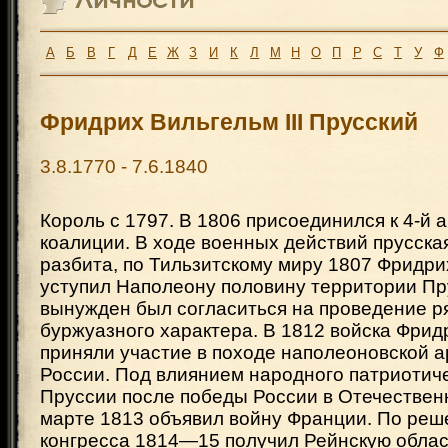
А
Б
В
Г
Д
Е
Ж
З
И
К
Л
М
Н
О
П
Р
С
Т
У
Ф
Фридрих Вильгельм III Прусский
3.8.1770 - 7.6.1840
Король с 1797. В 1806 присоединился к 4-й
коалиции. В ходе военных действий прусска
разбита, по Тильзитскому миру 1807 Фридрих
уступил Наполеону половину территории П
вынужден был согласиться на проведение 
буржуазного характера. В 1812 войска Фридр
приняли участие в походе наполеоновской 
России. Под влиянием народного патриотич
Пруссии после победы России в Отечествен
марте 1813 объявил войну Франции. По реш
конгресса 1814—15 получил Рейнскую облас