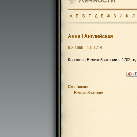
А
Б
В
Г
Д
Е
Ж
З
И
К
Л
Анна I Английская
6.2.1665 - 1.8.1714
Королева Великобритании с 1702 го
См. также:
Великобритания