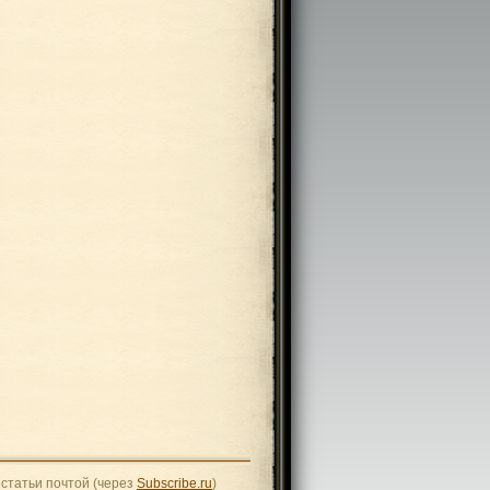
статьи почтой (через
Subscribe.ru
)