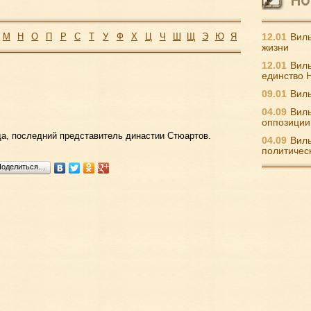
М
Н
О
П
Р
С
Т
У
Ф
Х
Ц
Ч
Ш
Щ
Э
Ю
Я
12.01
Виль
жизни
12.01
Виль
единство 
09.01
Виль
04.09
Виль
оппозиции
да, последний представитель династии Стюартов.
04.09
Виль
политичес
Поделиться…