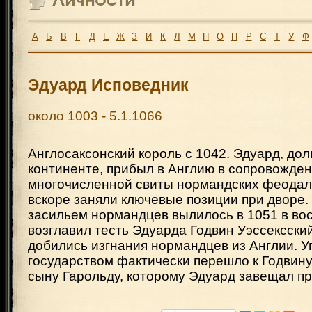
А
Б
В
Г
Д
Е
Ж
З
И
К
Л
М
Н
О
П
Р
С
Т
У
Ф
Эдуард Исповедник
около 1003 - 5.1.1066
Англосаксонский король с 1042. Эдуард, до
континенте, прибыл в Англию в сопровожде
многочисленной свиты нормандских феодал
вскоре заняли ключевые позиции при дворе.
засильем нормандцев вылилось в 1051 в вос
возглавил тесть Эдуарда Годвин Уэссексски
добились изгнания нормандцев из Англии. 
государством фактически перешло к Годвину 
сыну Гарольду, которому Эдуард завещал пр