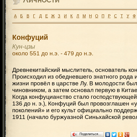
А
Б
В
Г
Д
Е
Ж
З
И
К
Л
М
Н
О
П
Р
С
Т
У
Ф
Конфуций
Кун-цзы
около 551 до н.э. - 479 до н.э.
Древнекитайский мыслитель, основатель ко
Происходил из обедневшего знатного рода 
жизни провёл в царстве Лу. В молодости бы
чиновником, а затем основал первую в Китае
Когда конфуцианство стало господствующей
136 до н. э.), Конфуций был провозглашен «
поколений» и его культ официально поддерж
1911 (начало буржуазной Синьхайской рево
Поделиться…