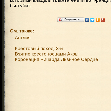
которыми владели Плантагенеты во Франции
был убит.
Поделиться…
См. также:
Англия
Крестовый поход, 3-й
Взятие крестоносцами Акры
Коронация Ричарда Львиное Сердце