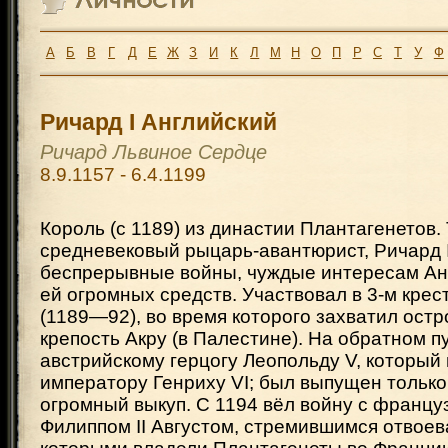
А
Б
В
Г
Д
Е
Ж
З
И
К
Л
М
Н
О
П
Р
С
Т
У
Ф
Ричард I Английский
Ричард Львиное Сердце
8.9.1157 - 6.4.1199
Король (с 1189) из династии Плантагенетов.
средневековый рыцарь-авантюрист, Ричард 
беспрерывные войны, чуждые интересам Ан
ей огромных средств. Участвовал в 3-м кре
(1189—92), во время которого захватил остр
крепость Акру (в Палестине). На обратном пу
австрийскому герцогу Леопольду V, который
императору Генриху VI; был выпущен только 
огромный выкуп. С 1194 вёл войну с францу
Филиппом II Августом, стремившимся отвоев