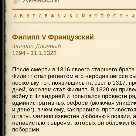
А
Б
В
Г
Д
Е
Ж
З
И
К
Л
М
Н
О
П
Р
С
Т
У
Ф
Филипп V Французский
Филипп Длинный
1294 - 31.1.1322
После смерти в 1316 своего старшего брата
Филипп стал регентом его неродившегося сы
поскольку тот, появившись на свет в 1317, п
дней, королем стал Филипп. В 1320 он прив
войну с Фландрией и попытался провести ря
административных реформ (включая унифик
и денег), в чем ему, как правило, противост
штаты. Филипп известен любовью к поэзии, а
ненавистью к евреям, которых он обложил 
поборами.